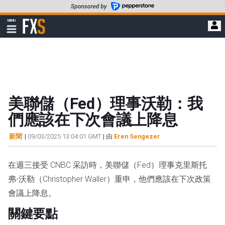
轉
至
FXStreet
MENU
主
顯
示
要
導
內
航
容
美聯儲（Fed）理事沃勒：我
們應該在下次會議上降息
新聞
|
09/03/2025 13:04:01 GMT
| 由
Eren Sengezer
在週三接受 CNBC 采訪時，美聯儲（Fed）理事克里斯托
弗-沃勒（Christopher Waller）重申，他們應該在下次政策
會議上降息。
關鍵要點