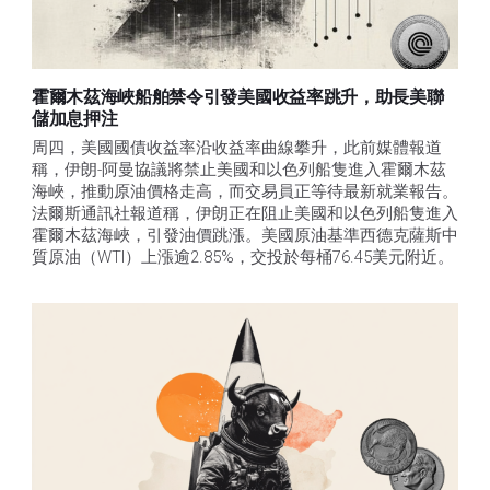
霍爾木茲海峽船舶禁令引發美國收益率跳升，助長美聯
儲加息押注
周四，美國國債收益率沿收益率曲線攀升，此前媒體報道
稱，伊朗-阿曼協議將禁止美國和以色列船隻進入霍爾木茲
海峽，推動原油價格走高，而交易員正等待最新就業報告。
法爾斯通訊社報道稱，伊朗正在阻止美國和以色列船隻進入
霍爾木茲海峽，引發油價跳漲。美國原油基準西德克薩斯中
質原油（WTI）上漲逾2.85%，交投於每桶76.45美元附近。