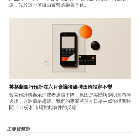
速，先於這一頂級山寨幣的顯著下跌。
英格蘭銀行預計在六月會議後維持政策設定不變
報告預計將顯示消費者通脹下降，原因是美國與伊朗宣布停
火後，原油價格趨緩。我們的專家將於今日格林威治標準時
間12:00分析市場對此事件的反應
主要貨幣對