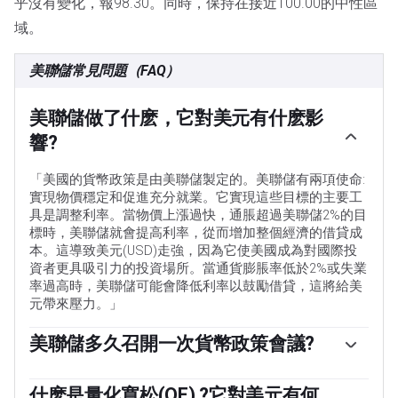
乎沒有變化，報98.30。同時，保持在接近100.00的中性區
域。
美聯儲常見問題（FAQ）
美聯儲做了什麽，它對美元有什麽影
響?
「美國的貨幣政策是由美聯儲製定的。美聯儲有兩項使命:
實現物價穩定和促進充分就業。它實現這些目標的主要工
具是調整利率。當物價上漲過快，通脹超過美聯儲2%的目
標時，美聯儲就會提高利率，從而增加整個經濟的借貸成
本。這導致美元(USD)走強，因為它使美國成為對國際投
資者更具吸引力的投資場所。當通貨膨脹率低於2%或失業
率過高時，美聯儲可能會降低利率以鼓勵借貸，這將給美
元帶來壓力。」
美聯儲多久召開一次貨幣政策會議?
美聯儲每年召開八次政策會議，由聯邦公開市場委員會
(FOMC)評估經濟狀況並做出貨幣政策決定。聯邦公開市場
什麽是量化寬松(QE) ?它對美元有何