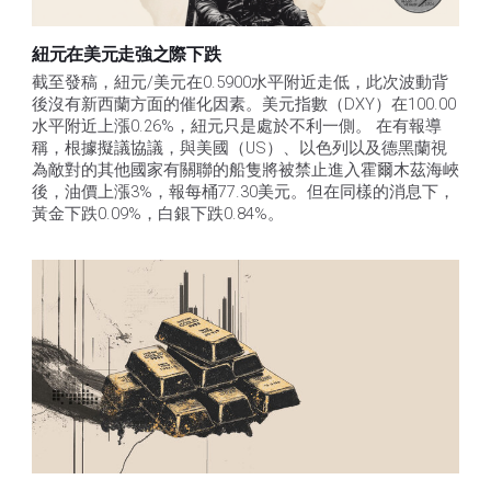
紐元在美元走強之際下跌
截至發稿，紐元/美元在0.5900水平附近走低，此次波動背
後沒有新西蘭方面的催化因素。美元指數（DXY）在100.00
水平附近上漲0.26%，紐元只是處於不利一側。 在有報導
稱，根據擬議協議，與美國（US）、以色列以及德黑蘭視
為敵對的其他國家有關聯的船隻將被禁止進入霍爾木茲海峽
後，油價上漲3%，報每桶77.30美元。但在同樣的消息下，
黃金下跌0.09%，白銀下跌0.84%。