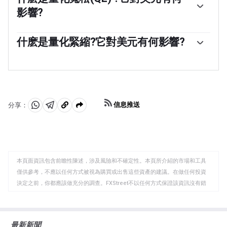
委員會由12名美聯儲官員參加，其中包括7名理事會成
影響?
員、紐約聯邦儲備銀行行長，以及其余11名地區儲備銀行
行長中的4名，這些地區儲備銀行行長的任期為一年，輪
「在極端情況下，美聯儲可能會采取量化寬松政策(QE)。
流擔任。」
量化寬松是美聯儲在陷入困境的金融體系中大幅增加信貸
什麽是量化緊縮?它對美元有何影響?
流動的過程。這是一種非標準的政策措施，在危機或通脹
量化緊縮(QT)是量化寬松的反向過程，即美聯儲停止從金
極低時使用。這是美聯儲在2008年金融危機期間的首選武
融機構購買債券，不再將其持有的到期債券的本金再投資
器。它涉及到美聯儲印刷更多的美元，並用這些美元從金
於購買新債券。這通常對美元的價值是有利的。
融機構購買高評級債券。量化寬松通常會削弱美元。」
信息推送
分享：
分
分
複
享
享
製
至
至
到
WhatsApp
Telegram
剪
本頁面資訊包含前瞻性陳述，涉及風險和不確定性。本頁所介紹的市場和工具
貼
僅供參考，不應以任何方式被視為購買或出售這些資產的建議。在做任何投資
板
決定之前，你都應該做充分的調查。FXStreet不以任何方式保證該資訊沒有錯
誤、錯誤或重大錯報。它也不保證這些資料是及時的。在公開市場投資涉及很
大的風險，包括損失全部或部分投資，以及精神上的痛苦。所有與投資有關的
風險、損失和成本，包括本金的全部損失，均由您負責。本文僅代表作者個人
最新新聞