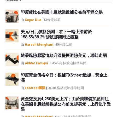
觀點，並不代表FXStreet或其廣告商的官方政策或立場。作者不對本頁連結的
資訊負責。
印度盧比在美國非農就業數據公布前平靜交易
如果文章正文中沒有明確提到，在撰寫本文時，作者在本文中提到的任何股票
中都沒有頭寸，也沒有與文中提到的任何公司有業務關係。除了FXStreet，作
由
Sagar Dua
|
13分鐘以前
者沒有收到撰寫這篇文章的報酬。
FXStreet和作者不提供個性化的建議。作者對該資訊的準確性、完整性或適用
美元/日元價格預測：在下一輪上漲前於
性不作任何陳述。FXStreet和作者將不承擔任何錯誤，遺漏或任何損失，傷害
158.55/38.2%斐波那契附近盤整
或損害由此資訊及其顯示或使用引起的。錯誤和遺漏除外。本文作者和
由
Haresh Menghani
|
49分鐘以前
FXStreet並非註冊投資顧問，本文內容無意提供任何投資建議。
隨著風險厭惡情緒升溫提振避險美元，瑞郎走弱
由
Akhtar Faruqui
|
04:45 格林威治標準時間
印度黃金價格今日：根據FXStreet數據，黃金上
漲
由
FXStreet團隊
|
04:38 格林威治標準時間
黃金交投於4,250美元上方；由於美聯儲加息押注
在美國非農就業數據公布前支撐美元，上行似乎受
限
由
Haresh Menghani
|
04:37 格林威治標準時間