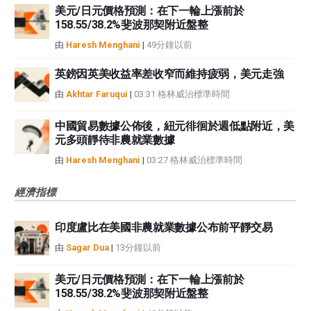
美元/日元價格預測：在下一輪上漲前於
158.55/38.2%斐波那契附近盤整
由
Haresh Menghani
|
49分鐘以前
英鎊因英美收益率差收窄而維持疲弱，美元走強
由
Akhtar Faruqui
|
03:31 格林威治標準時間
中國貿易數據公佈後，紐元徘徊於週低點附近，美
元多頭靜待非農就業數據
由
Haresh Menghani
|
03:27 格林威治標準時間
經濟指標
印度盧比在美國非農就業數據公布前平靜交易
由
Sagar Dua
|
13分鐘以前
美元/日元價格預測：在下一輪上漲前於
158.55/38.2%斐波那契附近盤整