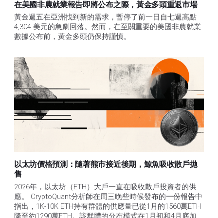
在美國非農就業報告即將公布之際，黃金多頭重返市場
黃金週五在亞洲找到新的需求，暫停了前一日自七週高點 
4,304 美元的急劇回落。然而，在至關重要的美國非農就業
數據公布前，黃金多頭仍保持謹慎。
以太坊價格預測：隨著熊市接近後期，鯨魚吸收散戶拋
售​
2026年，以太坊（ETH）大戶一直在吸收散戶投資者的供
應。 CryptoQuant分析師在周三晚些時候發布的一份報告中
指出，1K-10K ETH持有群體的供應量已從1月的1560萬ETH
降至約1290萬ETH。該群體的分布模式在1月初和4月底加