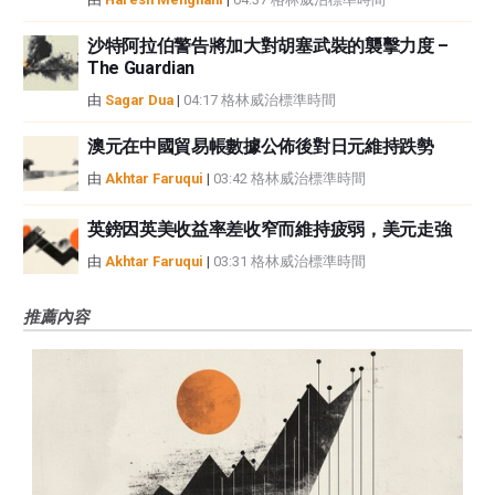
沙特阿拉伯警告將加大對胡塞武裝的襲擊力度 –
The Guardian
由
Sagar Dua
|
04:17 格林威治標準時間
澳元在中國貿易帳數據公佈後對日元維持跌勢
由
Akhtar Faruqui
|
03:42 格林威治標準時間
英鎊因英美收益率差收窄而維持疲弱，美元走強
由
Akhtar Faruqui
|
03:31 格林威治標準時間
推薦內容