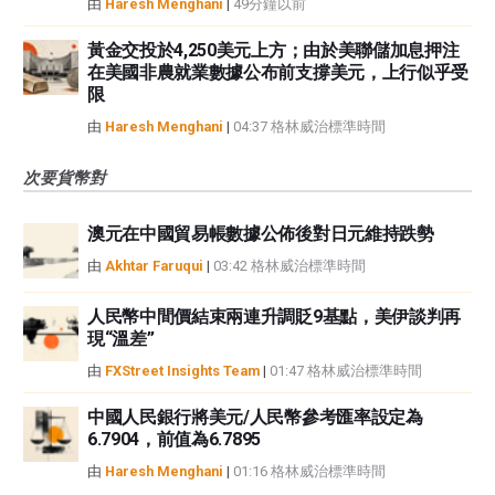
由
Haresh Menghani
|
49分鐘以前
黃金交投於4,250美元上方；由於美聯儲加息押注
在美國非農就業數據公布前支撐美元，上行似乎受
限
由
Haresh Menghani
|
04:37 格林威治標準時間
次要貨幣對
澳元在中國貿易帳數據公佈後對日元維持跌勢
由
Akhtar Faruqui
|
03:42 格林威治標準時間
人民幣中間價結束兩連升調貶9基點，美伊談判再
現“溫差”
由
FXStreet Insights Team
|
01:47 格林威治標準時間
中國人民銀行將美元/人民幣參考匯率設定為
6.7904，前值為6.7895
由
Haresh Menghani
|
01:16 格林威治標準時間