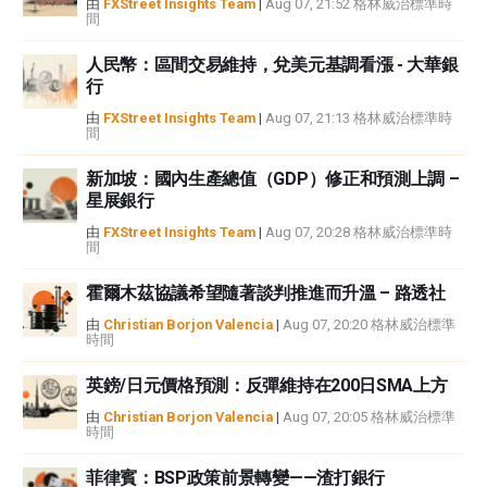
由
FXStreet Insights Team
|
Aug 07, 21:52 格林威治標準時
間
者沒有收到撰寫這篇文章的報酬。
FXStreet和作者不提供個性化的建議。作者對該資訊的準確性、完整性或適用
人民幣：區間交易維持，兌美元基調看漲 - 大華銀
性不作任何陳述。FXStreet和作者將不承擔任何錯誤，遺漏或任何損失，傷害
行
或損害由此資訊及其顯示或使用引起的。錯誤和遺漏除外。本文作者和
FXStreet並非註冊投資顧問，本文內容無意提供任何投資建議。
由
FXStreet Insights Team
|
Aug 07, 21:13 格林威治標準時
間
新加坡：國內生產總值（GDP）修正和預測上調 –
星展銀行
由
FXStreet Insights Team
|
Aug 07, 20:28 格林威治標準時
間
霍爾木茲協議希望隨著談判推進而升溫 – 路透社
由
Christian Borjon Valencia
|
Aug 07, 20:20 格林威治標準
時間
英鎊/日元價格預測：反彈維持在200日SMA上方
由
Christian Borjon Valencia
|
Aug 07, 20:05 格林威治標準
時間
菲律賓：BSP政策前景轉變——渣打銀行