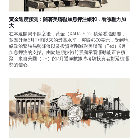
黃金週度預測：隨著美聯儲加息押注緩和，看漲壓力加
大
在本週開局平靜之後，黃金（XAU/USD）積聚看漲動能，
並攀升至6月中旬以來的最高水平，突破4300美元，受到地
緣政治緊張局勢降溫以及投資者削減對美聯儲（Fed）9月
加息押注的支撐。由於短期技術前景顯示看漲動能正在積
聚，來自美國（US）的7月通膨數據將考驗投資者對延續漲
勢的信心。 