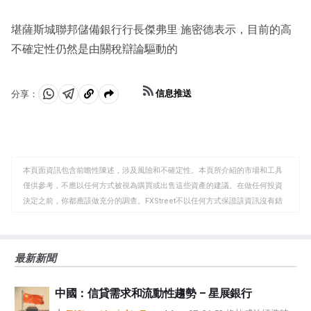
堪薩斯城聯邦儲備銀行行長傑弗里·施密德表示，目前的高
不確定性仍然是由關稅辯論驅動的
信息推送
分享：
分
分
複
享
享
製
至
至
到
WhatsApp
Telegram
剪
本頁面資訊包含前瞻性陳述，涉及風險和不確定性。本頁所介紹的市場和工具
貼
僅供參考，不應以任何方式被視為購買或出售這些資產的建議。在做任何投資
板
決定之前，你都應該做充分的調查。FXStreet不以任何方式保證該資訊沒有錯
誤、錯誤或重大錯報。它也不保證這些資料是及時的。在公開市場投資涉及很
大的風險，包括損失全部或部分投資，以及精神上的痛苦。所有與投資有關的
風險、損失和成本，包括本金的全部損失，均由您負責。本文僅代表作者個人
最新新聞
觀點，並不代表FXStreet或其廣告商的官方政策或立場。作者不對本頁連結的
資訊負責。
中國：信貸需求和流動性趨勢 – 星展銀行
如果文章正文中沒有明確提到，在撰寫本文時，作者在本文中提到的任何股票
中都沒有頭寸，也沒有與文中提到的任何公司有業務關係。除了FXStreet，作