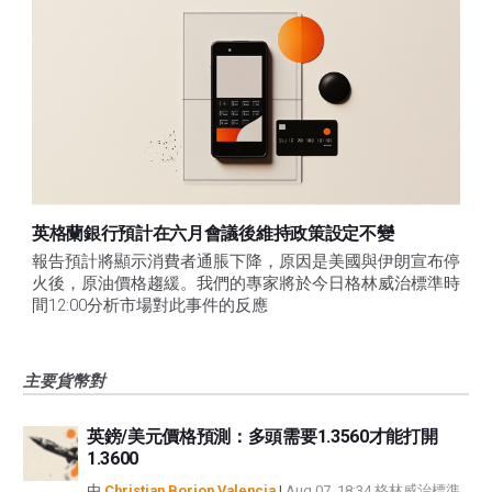
英格蘭銀行預計在六月會議後維持政策設定不變
報告預計將顯示消費者通脹下降，原因是美國與伊朗宣布停
火後，原油價格趨緩。我們的專家將於今日格林威治標準時
間12:00分析市場對此事件的反應
主要貨幣對
英鎊/美元價格預測：多頭需要1.3560才能打開
1.3600
由
Christian Borjon Valencia
|
Aug 07, 18:34 格林威治標準