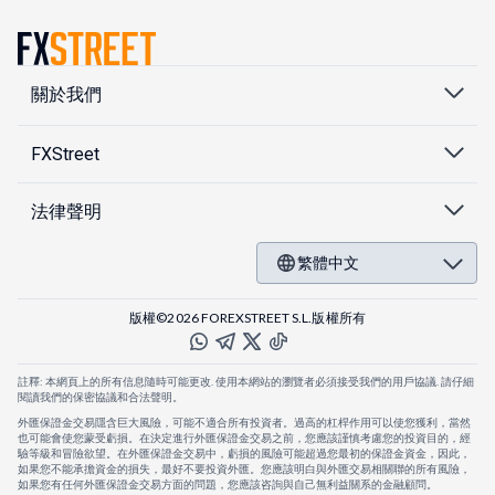
關於我們
FXStreet
法律聲明
繁體中文
版權©2026 FOREXSTREET S.L.版權所有
註釋: 本網頁上的所有信息隨時可能更改. 使用本網站的瀏覽者必須接受我們的用戶協議. 請仔細
閱讀我們的保密協議和合法聲明。
外匯保證金交易隱含巨大風險，可能不適合所有投資者。過高的杠桿作用可以使您獲利，當然
也可能會使您蒙受虧損。在決定進行外匯保證金交易之前，您應該謹慎考慮您的投資目的，經
驗等級和冒險欲望。在外匯保證金交易中，虧損的風險可能超過您最初的保證金資金，因此，
如果您不能承擔資金的損失，最好不要投資外匯。您應該明白與外匯交易相關聯的所有風險，
如果您有任何外匯保證金交易方面的問題，您應該咨詢與自己無利益關系的金融顧問。