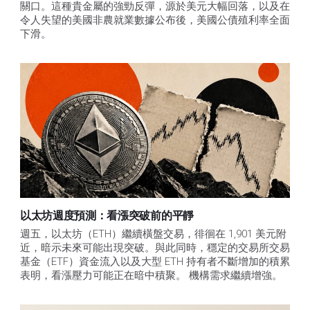
關口。這種貴金屬的強勁反彈，源於美元大幅回落，以及在
令人失望的美國非農就業數據公布後，美國公債殖利率全面
下滑。
以太坊週度預測：看漲突破前的平靜
週五，以太坊（ETH）繼續橫盤交易，徘徊在 1,901 美元附
近，暗示未來可能出現突破。與此同時，穩定的交易所交易
基金（ETF）資金流入以及大型 ETH 持有者不斷增加的積累
表明，看漲壓力可能正在暗中積聚。 機構需求繼續增強。