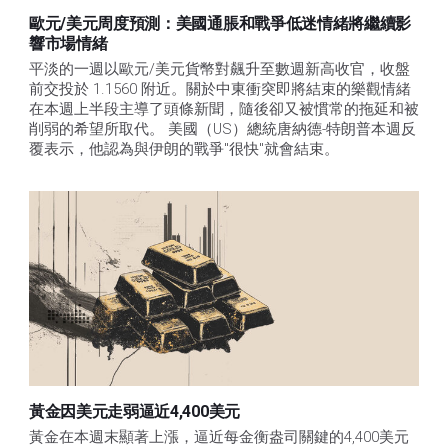
歐元/美元周度預測：美國通脹和戰爭低迷情緒將繼續影
響市場情緒
平淡的一週以歐元/美元貨幣對飆升至數週新高收官，收盤
前交投於 1.1560 附近。關於中東衝突即將結束的樂觀情緒
在本週上半段主導了頭條新聞，隨後卻又被慣常的拖延和被
削弱的希望所取代。 美國（US）總統唐納德-特朗普本週反
覆表示，他認為與伊朗的戰爭"很快"就會結束。
黃金因美元走弱逼近4,400美元
黃金在本週末顯著上漲，逼近每金衡盎司關鍵的4,400美元