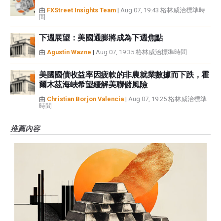
由
FXStreet Insights Team
|
Aug 07, 19:43 格林威治標準時
間
下週展望：美國通膨將成為下週焦點
由
Agustin Wazne
|
Aug 07, 19:35 格林威治標準時間
美國國債收益率因疲軟的非農就業數據而下跌，霍
爾木茲海峽希望緩解美聯儲風險
由
Christian Borjon Valencia
|
Aug 07, 19:25 格林威治標準
時間
推薦內容