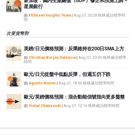
新加坡：國內生產總值（GDP）修正和預測上調 –
星展銀行
由
FXStreet Insights Team
|
Aug 07, 20:28 格林威治標準時
間
次要貨幣對
英鎊/日元價格預測：反彈維持在200日SMA上方
由
Christian Borjon Valencia
|
Aug 07, 20:05 格林威治標準
時間
歐元/日元從盤中低點反彈，但週五仍下跌
由
Agustin Wazne
|
Aug 07, 18:50 格林威治標準時間
歐元/英鎊價格預測：混合動能信號指向更多盤整
由
Vishal Chaturvedi
|
Aug 07, 12:16 格林威治標準時間