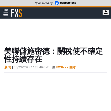
轉
至
FXStreet
MENU
主
顯
示
要
導
內
航
容
美聯儲施密德：關稅使不確定
性持續存在
新聞
|
05/23/2025 14:23:49 GMT
| 由
FXStreet團隊