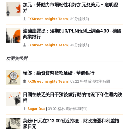
加元：勞動力市場韌性利好加元兌美元 – 道明證
券
由
FXStreet Insights Team
|
39分鐘以前
波蘭茲羅提：短期EUR/PLN預測上調至4.30 - 德國
商業銀行
由
FXStreet Insights Team
|
43分鐘以前
次要貨幣對
瑞郎：融資貨幣疲軟延續 - 華僑銀行
由
FXStreet Insights Team
|
09:22 格林威治標準時間
日圓在缺乏美日干預後續行動的情況下守住週內跌
幅
由
Sagar Dua
|
09:02 格林威治標準時間
英鎊/日元在213.00附近持穩，財政擔憂和利差拖
累日元