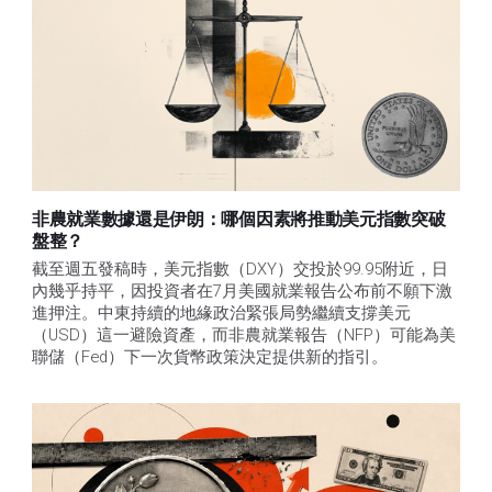
非農就業數據還是伊朗：哪個因素將推動美元指數突破
盤整？
截至週五發稿時，美元指數（DXY）交投於99.95附近，日
內幾乎持平，因投資者在7月美國就業報告公布前不願下激
進押注。中東持續的地緣政治緊張局勢繼續支撐美元
（USD）這一避險資產，而非農就業報告（NFP）可能為美
聯儲（Fed）下一次貨幣政策決定提供新的指引。