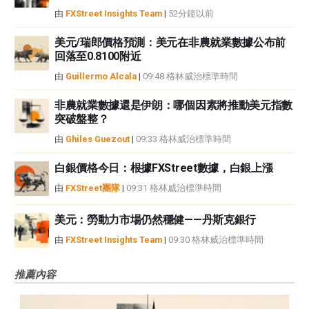
由
FXStreet Insights Team
|
52分鐘以前
美元/瑞郎價格預測：美元在非農就業數據公布前
回落至0.8100附近
由
Guillermo Alcala
|
09:48 格林威治標準時間
非農就業數據還是伊朗：哪個因素將推動美元指數
突破盤整？
由
Ghiles Guezout
|
09:33 格林威治標準時間
白銀價格今日：根據FXStreet數據，白銀上漲
由
FXStreet團隊
|
09:31 格林威治標準時間
美元：勞動力市場仍然穩健——丹斯克銀行
由
FXStreet Insights Team
|
09:30 格林威治標準時間
推薦內容