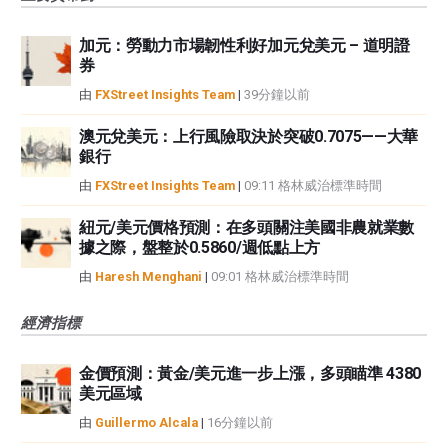
加元：勞動力市場韌性利好加元兌美元 – 道明證
券
由
FXStreet Insights Team
|
39分鐘以前
澳元兌美元：上行風險取決於突破0.7075——大華
銀行
由
FXStreet Insights Team
|
09:11 格林威治標準時間
紐元/美元價格預測：在多頭關注美國非農就業數
據之際，盤整於0.5860/週低點上方
由
Haresh Menghani
|
09:01 格林威治標準時間
經濟指標
金價預測：黃金/美元進一步上漲，多頭瞄準 4380
美元區域
由
Guillermo Alcala
|
16分鐘以前