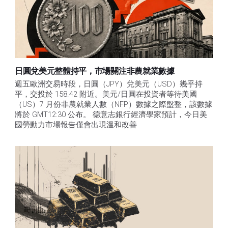
日圓兌美元整體持平，市場關注非農就業數據
週五歐洲交易時段，日圓（JPY）兌美元（USD）幾乎持
平，交投於 158.42 附近。美元/日圓在投資者等待美國
（US）7 月份非農就業人數（NFP）數據之際盤整，該數據
將於 GMT12:30 公布。 德意志銀行經濟學家預計，今日美
國勞動力市場報告僅會出現溫和改善