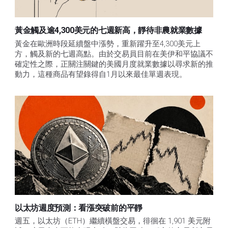
黃金觸及逾4,300美元的七週新高，靜待非農就業數據
黃金在歐洲時段延續盤中漲勢，重新躍升至4,300美元上
方，觸及新的七週高點。由於交易員目前在美伊和平協議不
確定性之際，正關注關鍵的美國月度就業數據以尋求新的推
動力，這種商品有望錄得自1月以來最佳單週表現。
以太坊週度預測：看漲突破前的平靜
週五，以太坊（ETH）繼續橫盤交易，徘徊在 1,901 美元附