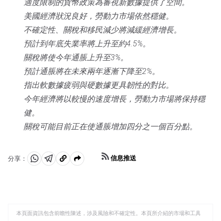
適度限制的貨幣政策為審視新數據提供了空間。
美國經濟狀況良好，勞動力市場依然穩健。
不確定性、關稅和移民減少將減緩經濟增長。
預計到年底失業率將上升至約4.5%。
關稅將使今年通脹上升至3%。
預計通脹將在未來兩年逐漸下降至2%。
指出軟數據疲弱與硬數據更具韌性的對比。
今年經濟將以較慢的速度增長，勞動力市場將保持穩
健。
關稅可能目前正在使通脹增加四分之一個百分點。
信息推送
分享：
分
分
複
享
享
製
至
至
到
WhatsApp
Telegram
剪
本頁面資訊包含前瞻性陳述，涉及風險和不確定性。本頁所介紹的市場和工具
貼