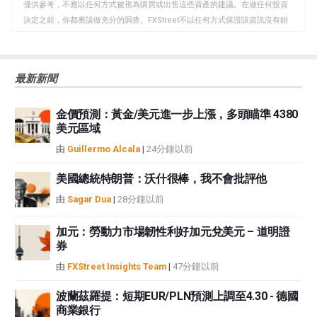
僅供參考，不應以任何方式被視為購買或出售這些資產的建議。在做任何投資
板
決定之前，你都應該做充分的調查。FXStreet不以任何方式保證該資訊沒有錯
誤、錯誤或重大錯報。它也不保證這些資料是及時的。在公開市場投資涉及很
大的風險，包括損失全部或部分投資，以及精神上的痛苦。所有與投資有關的
風險、損失和成本，包括本金的全部損失，均由您負責。本文僅代表作者個人
最新新聞
觀點，並不代表FXStreet或其廣告商的官方政策或立場。作者不對本頁連結的
資訊負責。
金價預測：黃金/美元進一步上漲，多頭瞄準 4380
如果文章正文中沒有明確提到，在撰寫本文時，作者在本文中提到的任何股票
美元區域
中都沒有頭寸，也沒有與文中提到的任何公司有業務關係。除了FXStreet，作
者沒有收到撰寫這篇文章的報酬。
由
Guillermo Alcala
|
24分鐘以前
FXStreet和作者不提供個性化的建議。作者對該資訊的準確性、完整性或適用
性不作任何陳述。FXStreet和作者將不承擔任何錯誤，遺漏或任何損失，傷害
美國總統特朗普：沃什很棒，我不會批評他
或損害由此資訊及其顯示或使用引起的。錯誤和遺漏除外。本文作者和
由
Sagar Dua
|
28分鐘以前
FXStreet並非註冊投資顧問，本文內容無意提供任何投資建議。
加元：勞動力市場韌性利好加元兌美元 – 道明證
券
由
FXStreet Insights Team
|
47分鐘以前
波蘭茲羅提：短期EUR/PLN預測上調至4.30 - 德國
商業銀行