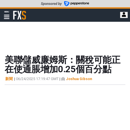
轉
至
FXStreet
MENU
主
顯
示
要
導
內
航
容
美聯儲威廉姆斯：關稅可能正
在使通脹增加0.25個百分點
新聞
|
06/24/2025 17:19:47 GMT
| 由
Joshua Gibson