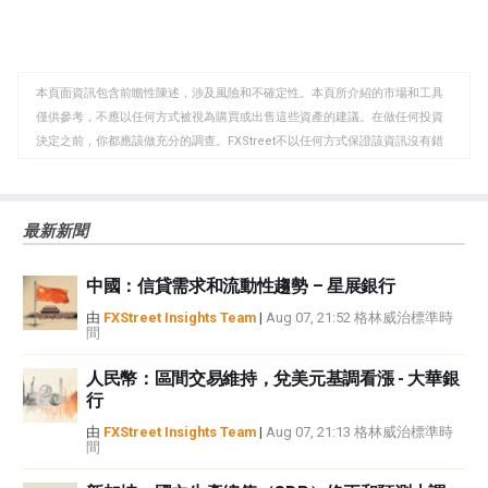
享
享
製
至
至
到
WhatsApp
Telegram
剪
本頁面資訊包含前瞻性陳述，涉及風險和不確定性。本頁所介紹的市場和工具
貼
僅供參考，不應以任何方式被視為購買或出售這些資產的建議。在做任何投資
板
決定之前，你都應該做充分的調查。FXStreet不以任何方式保證該資訊沒有錯
誤、錯誤或重大錯報。它也不保證這些資料是及時的。在公開市場投資涉及很
大的風險，包括損失全部或部分投資，以及精神上的痛苦。所有與投資有關的
風險、損失和成本，包括本金的全部損失，均由您負責。本文僅代表作者個人
最新新聞
觀點，並不代表FXStreet或其廣告商的官方政策或立場。作者不對本頁連結的
資訊負責。
中國：信貸需求和流動性趨勢 – 星展銀行
如果文章正文中沒有明確提到，在撰寫本文時，作者在本文中提到的任何股票
中都沒有頭寸，也沒有與文中提到的任何公司有業務關係。除了FXStreet，作
由
FXStreet Insights Team
|
Aug 07, 21:52 格林威治標準時
間
者沒有收到撰寫這篇文章的報酬。
FXStreet和作者不提供個性化的建議。作者對該資訊的準確性、完整性或適用
人民幣：區間交易維持，兌美元基調看漲 - 大華銀
性不作任何陳述。FXStreet和作者將不承擔任何錯誤，遺漏或任何損失，傷害
行
或損害由此資訊及其顯示或使用引起的。錯誤和遺漏除外。本文作者和
FXStreet並非註冊投資顧問，本文內容無意提供任何投資建議。
由
FXStreet Insights Team
|
Aug 07, 21:13 格林威治標準時
間