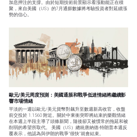
加息押注的支撐。由於短期技術前景顯示看漲動能正在積
聚，來自美國（US）的7月通膨數據將考驗投資者對延續漲
勢的信心。 
歐元/美元周度預測：美國通脹和戰爭低迷情緒將繼續影
響市場情緒
平淡的一週以歐元/美元貨幣對飆升至數週新高收官，收盤
前交投於 1.1560 附近。關於中東衝突即將結束的樂觀情緒
在本週上半段主導了頭條新聞，隨後卻又被慣常的拖延和被
削弱的希望所取代。 美國（US）總統唐納德-特朗普本週反
覆表示，他認為與伊朗的戰爭"很快"就會結束。