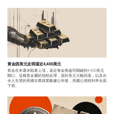
黃金因美元走弱逼近4,400美元
黃金在本週末顯著上漲，逼近每金衡盎司關鍵的4,400美元
關口。這種貴金屬的強勁反彈，源於美元大幅回落，以及在
令人失望的美國非農就業數據公布後，美國公債殖利率全面
下滑。