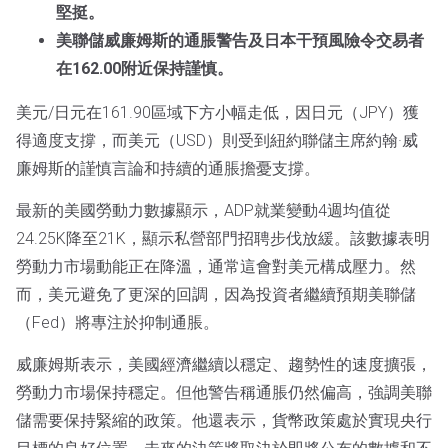
堅挺。
美聯儲威廉姆斯的通脹警告及日本干預風險令交易者
在162.00附近保持謹慎。
美元/日元在161.90區域下方小幅走低，因日元（JPY）獲
得適度支撐，而美元（USD）則受到紐約聯儲主席約翰·威
廉姆斯的謹慎言論和持續的通脹擔憂支撐。
最新的美國勞動力數據顯示，ADP就業變動4週均值從
24.25K降至21K，顯示私營部門招聘步伐放緩。該數據表明
勞動力市場動能正在降溫，通常這會對美元構成壓力。然
而，美元避免了更深的回調，因為投資者繼續預期美聯儲
（Fed）將專注於抑制通脹。
威廉姆斯表示，美國經濟繼續以穩定、趨勢性的速度擴張，
勞動力市場保持穩定。但他警告稱通脹仍然偏高，強調美聯
儲需要保持緊縮的政策。他還表示，貨幣政策處於實現央行