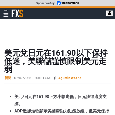
轉
至
FXStreet
MENU
主
顯
示
要
導
內
航
容
美元兌日元在161.90以下保持
低迷，美聯儲謹慎限制美元走
弱
新聞
|
07/07/2026 19:08:31 GMT
| 由
Agustin Wazne
美元/日元在161.90下方小幅走低，日元獲得適度支
撐。
ADP數據走軟顯示美國勞動力動能放緩，但美元保持