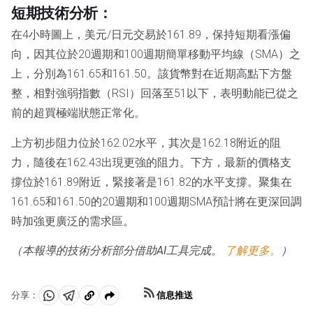
短期技術分析：
在4小時圖上，美元/日元交易於161.89，保持短期看漲偏
向，因其位於20週期和100週期簡單移動平均線（SMA）之
上，分別為161.65和161.50。該貨幣對在近期高點下方盤
整，相對強弱指數（RSI）回落至51以下，表明動能已從之
前的超買極端狀態正常化。
上方初步阻力位於162.02水平，其次是162.18附近的阻
力，隨後在162.43出現更強的阻力。下方，最新的價格支
撐位於161.89附近，緊接著是161.82的水平支撐。聚集在
161.65和161.50的20週期和100週期SMA預計將在更深回調
時加強更廣泛的需求區。
（本報導的技術分析部分借助AI工具完成。
了解更多。
）
信息推送
分享：
分
分
複