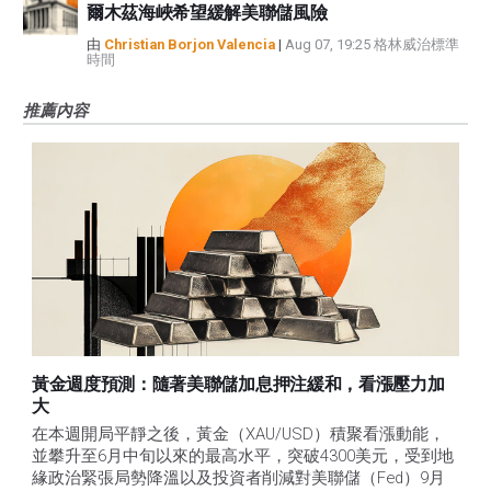
爾木茲海峽希望緩解美聯儲風險
由
Christian Borjon Valencia
|
Aug 07, 19:25 格林威治標準
時間
推薦內容
黃金週度預測：隨著美聯儲加息押注緩和，看漲壓力加
大
在本週開局平靜之後，黃金（XAU/USD）積聚看漲動能，
並攀升至6月中旬以來的最高水平，突破4300美元，受到地
緣政治緊張局勢降溫以及投資者削減對美聯儲（Fed）9月