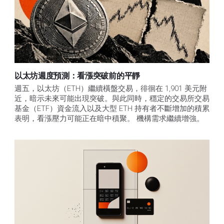
以太坊週度預測：看漲突破前的平靜
週五，以太坊（ETH）繼續橫盤交易，徘徊在 1,901 美元附
近，暗示未來可能出現突破。與此同時，穩定的交易所交易
基金（ETF）資金流入以及大型 ETH 持有者不斷增加的積累
表明，看漲壓力可能正在暗中積聚。 機構需求繼續增強。