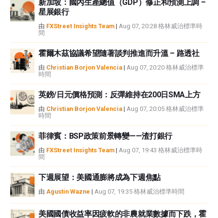
新加坡：國內生產總值（GDP）修正和預測上調 –
星展銀行
由
FXStreet Insights Team
|
Aug 07, 20:28 格林威治標準時
間
霍爾木茲協議希望隨著談判推進而升溫 – 路透社
由
Christian Borjon Valencia
|
Aug 07, 20:20 格林威治標準
時間
英鎊/日元價格預測：反彈維持在200日SMA上方
由
Christian Borjon Valencia
|
Aug 07, 20:05 格林威治標準
時間
菲律賓：BSP政策前景轉變——渣打銀行
由
FXStreet Insights Team
|
Aug 07, 19:43 格林威治標準時
間
下週展望：美國通膨將成為下週焦點
由
Agustin Wazne
|
Aug 07, 19:35 格林威治標準時間
美國國債收益率因疲軟的非農就業數據而下跌，霍