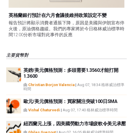
英格蘭銀行預計在六月會議後維持政策設定不變
報告預計將顯示消費者通脹下降，原因是美國與伊朗宣布停
火後，原油價格趨緩。我們的專家將於今日格林威治標準時
間12:00分析市場對此事件的反應
主要貨幣對
英鎊/美元價格預測：多頭需要1.3560才能打開
1.3600
由
Christian Borjon Valencia
|
Aug 07, 18:34 格林威治標準
時間
歐元/美元價格預測：買家關注突破100日SMA
由
Vishal Chaturvedi
|
Aug 07, 17:40 格林威治標準時間
紐西蘭元上漲，因美國勞動力市場疲軟令美元承壓
由
Ghiles Guezout
|
Aug 07, 16:05 格林威治標準時間