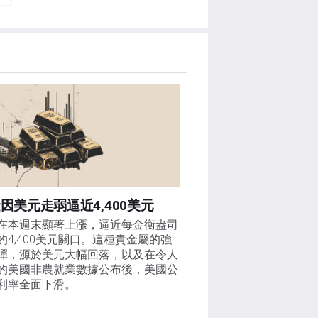
因美元走弱逼近4,400美元
在本週末顯著上漲，逼近每金衡盎司
的4,400美元關口。這種貴金屬的強
彈，源於美元大幅回落，以及在令人
的美國非農就業數據公布後，美國公
利率全面下滑。