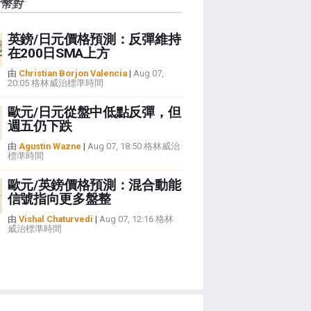
貨幣對
英鎊/日元價格預測：反彈維持
在200日SMA上方
由
Christian Borjon Valencia
|
Aug 07,
20:05 格林威治標準時間
歐元/日元從盤中低點反彈，但
週五仍下跌
由
Agustin Wazne
|
Aug 07, 18:50 格林威治
標準時間
歐元/英鎊價格預測：混合動能
信號指向更多盤整
由
Vishal Chaturvedi
|
Aug 07, 12:16 格林
威治標準時間