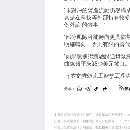
"未對沖的資產流動仍然構
其是在科技等外部持有較多
例外論’的敘事。"
"部分風險可能轉向更具防
明確轉向，否則有限的替代
"如果數據繼續驗證通貨緊
曲線趨平來減少美元敞口。
（本文借助人工智慧工具
信
分享：
分
分
複
享
享
製
至
至
到
WhatsApp
Telegram
剪
本頁面資訊包含前瞻性陳述，涉及風險和不確定性。
貼
任何投資決定之前，你都應該做充分的調查。FXStr
開市場投資涉及很大的風險，包括損失全部或部分投
板