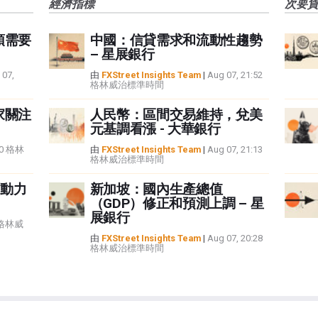
經濟指標
次要
頭需要
中國：信貸需求和流動性趨勢
– 星展銀行
 07,
由
FXStreet Insights Team
|
Aug 07, 21:52
格林威治標準時間
家關注
人民幣：區間交易維持，兌美
元基調看漲 - 大華銀行
:40 格林
由
FXStreet Insights Team
|
Aug 07, 21:13
格林威治標準時間
動力
新加坡：國內生產總值
（GDP）修正和預測上調 – 星
展銀行
5 格林威
由
FXStreet Insights Team
|
Aug 07, 20:28
格林威治標準時間