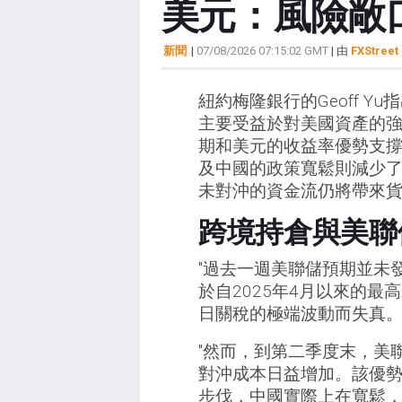
美元：風險敞口
新聞
|
07/08/2026 07:15:02 GMT
| 由
FXStreet 
紐約梅隆銀行的Geoff 
主要受益於對美國資產的強
期和美元的收益率優勢支撐
及中國的政策寬鬆則減少了
未對沖的資金流仍將帶來
跨境持倉與美聯
"過去一週美聯儲預期並未
於自2025年4月以來的最
日關稅的極端波動而失真。
"然而，到第二季度末，美
對沖成本日益增加。該優
步伐，中國實際上在寬鬆，