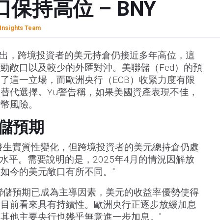
保持高位 – BNY
Insights Team
Yu指出，跨境投資者的美元持倉仍接近多年高位，這
勁敞口以及較少的外匯對沖。美聯儲（Fed）的預
了這一立場，而歐洲央行（ECB）收緊力度有限
替代選擇。Yu警告稱，如果美國資產表現不佳，
貨幣風險。
儲預期
發生實質性變化，但跨境投資者的美元總持倉仍處
高水平。需要說明的是，2025年4月的情況因解放
如今的美元敞口有所不同。"
聯儲預期已成為主導因素，美元的收益率優勢使得
勢目前看來具有持續性。歐洲央行正逐步放緩加息
其他主要央行也幾乎無意進一步加息。"