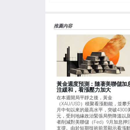
負責。本文僅代表作者個人觀點，並不代表FXStre
如果文章正文中沒有明確提到，在撰寫本文時，作者
FXStreet，作者沒有收到撰寫這篇文章的報酬。
FXStreet和作者不提供個性化的建議。作者對該資
推薦內容
失，傷害或損害由此資訊及其顯示或使用引起的。錯誤和
黃金週度預測：隨著美聯儲加
注緩和，看漲壓力加大
在本週開局平靜之後，黃金
（XAU/USD）積聚看漲動能，並攀
月中旬以來的最高水平，突破4300
元，受到地緣政治緊張局勢降溫以
者削減對美聯儲（Fed）9月加息押
支撐。由於短期技術前景顯示看漲