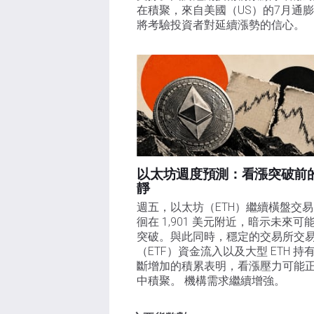
在積聚，來自美國（US）的7月通
將考驗投資者對延續漲勢的信心。 
以太坊週度預測：看漲突破前
靜
週五，以太坊（ETH）繼續橫盤交
徊在 1,901 美元附近，暗示未來可
突破。與此同時，穩定的交易所交
（ETF）資金流入以及大型 ETH 持
斷增加的積累表明，看漲壓力可能
中積聚。 機構需求繼續增強。