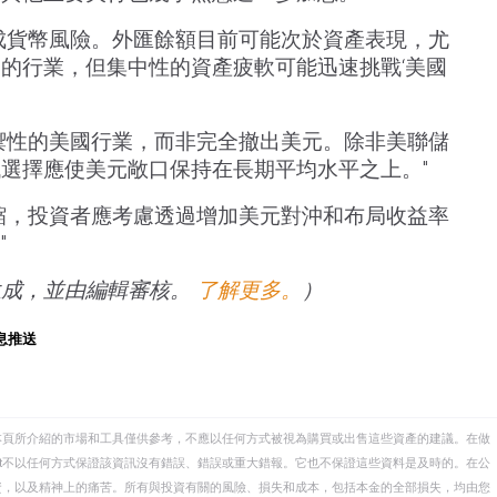
成貨幣風險。外匯餘額目前可能次於資產表現，尤
的行業，但集中性的資產疲軟可能迅速挑戰‘美國
禦性的美國行業，而非完全撤出美元。除非美聯儲
選擇應使美元敞口保持在長期平均水平之上。"
縮，投資者應考慮透過增加美元對沖和布局收益率
"
生成，並由編輯審核。
了解更多。
）
息推送
本頁所介紹的市場和工具僅供參考，不應以任何方式被視為購買或出售這些資產的建議。在做
eet不以任何方式保證該資訊沒有錯誤、錯誤或重大錯報。它也不保證這些資料是及時的。在公
資，以及精神上的痛苦。所有與投資有關的風險、損失和成本，包括本金的全部損失，均由您