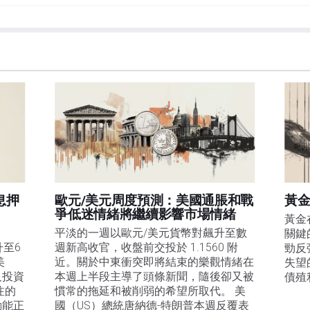
et或其廣告商的官方政策或立場。作者不對本頁連結的資訊負責。
在本文中提到的任何股票中都沒有頭寸，也沒有與文中提到的任何公司有業務關係。除了
訊的準確性、完整性或適用性不作任何陳述。FXStreet和作者將不承擔任何錯誤，遺漏或任何損
遺漏除外。本文作者和FXStreet並非註冊投資顧問，本文內容無意提供任何投資建議。
息押
歐元/美元周度預測：美國通脹和戰
黃金
爭低迷情緒將繼續影響市場情緒
黃金
平淡的一週以歐元/美元貨幣對飆升至數
關鍵
升至6
週新高收官，收盤前交投於 1.1560 附
勁反
美
近。關於中東衝突即將結束的樂觀情緒在
失望
及投資
本週上半段主導了頭條新聞，隨後卻又被
債殖
注的
慣常的拖延和被削弱的希望所取代。 美
動能正
國（US）總統唐納德-特朗普本週反覆表