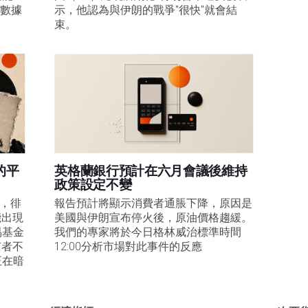
膨數據
示，他認為與伊朗的戰爭"很快"就會結
束。
的平
英格蘭銀行預計在六月會議後維持
政策設定不變
易，徘
報告預計將顯示消費者通脹下降，原因是
能出現
美國與伊朗宣布停火後，原油價格趨緩。
易基金
我們的專家將於今日格林威治標準時間
有者不
12:00分析市場對此事件的反應
正在暗