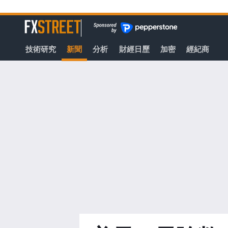
轉
至
FXStreet
主
要
技術研究
新聞
分析
財經日歷
加密
經紀商
內
容