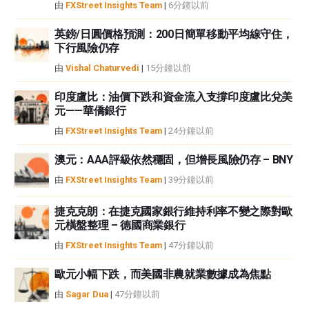
者沒有收到撰寫這篇文章的報酬。
由
FXStreet Insights Team
|
6分鐘以前
FXStreet和作者不提供個性化的建議。作者對該資訊的準確性、完整性或適用
性不作任何陳述。FXStreet和作者將不承擔任何錯誤，遺漏或任何損失，傷害
英鎊/日圓價格預測：200日簡單移動平均線守住，
下行風險仍存
或損害由此資訊及其顯示或使用引起的。錯誤和遺漏除外。本文作者和
FXStreet並非註冊投資顧問，本文內容無意提供任何投資建議。
由
Vishal Chaturvedi
|
15分鐘以前
印度盧比：油價下跌和資金流入支撐印度盧比兌美
元——華僑銀行
由
FXStreet Insights Team
|
24分鐘以前
澳元：AAA評級依然穩固，但增長風險仍存 – BNY
由
FXStreet Insights Team
|
39分鐘以前
捷克克朗：在捷克國家銀行維持利率不變之際對歐
元橫盤整理 – 德國商業銀行
由
FXStreet Insights Team
|
47分鐘以前
歐元小幅下跌，而美國非農就業數據成為焦點
由
Sagar Dua
|
47分鐘以前