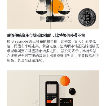
儘管傳統資產市場活動強勁，比特幣仍停滯不前
據 Glassnode 週三發布的報告稱，比特幣（BTC）表現低
迷，而股市小幅走高、黃金走低，這表明市場正陷於機構需
求減弱與賣方耗盡跡象增多之間。 該公司表示，比特幣缺
乏波動與全球市場的普遍上漲形成鮮明對比，主要股指創下
新高，黃金則延續漲勢。