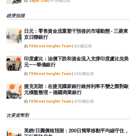
由
Sagar Dua
|
47分鐘以前
經濟指標
日元：零售資金流重塑干預後的市場動態 - 三菱東
京日聯銀行
由
FXStreet Insights Team
|
6分鐘以前
印度盧比：油價下跌和資金流入支撐印度盧比兌美
元——華僑銀行
由
FXStreet Insights Team
|
24分鐘以前
捷克克朗：在捷克國家銀行維持利率不變之際對歐
元橫盤整理 – 德國商業銀行
由
FXStreet Insights Team
|
47分鐘以前
次要貨幣對
英鎊/日圓價格預測：200日簡單移動平均線守住，