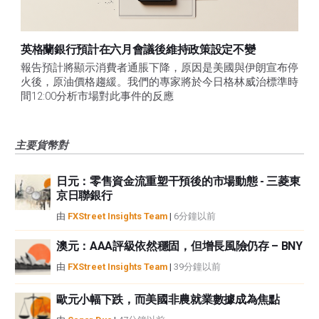
英格蘭銀行預計在六月會議後維持政策設定不變
報告預計將顯示消費者通脹下降，原因是美國與伊朗宣布停
火後，原油價格趨緩。我們的專家將於今日格林威治標準時
間12:00分析市場對此事件的反應
主要貨幣對
日元：零售資金流重塑干預後的市場動態 - 三菱東
京日聯銀行
由
FXStreet Insights Team
|
6分鐘以前
澳元：AAA評級依然穩固，但增長風險仍存 – BNY
由
FXStreet Insights Team
|
39分鐘以前
歐元小幅下跌，而美國非農就業數據成為焦點