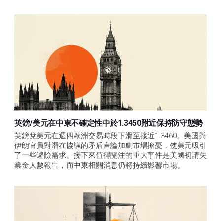
英鎊/美元在中東不確定性中於1.3450附近保持防守態勢
英鎊兌美元在週四歐洲交易時段下滑至接近1.3460。美國與
伊朗官員對潛在協議的矛盾言論加劇市場擔憂，使美元吸引
了一些避險需求。接下來值得關注的重大事件是美國初請失
業金人數報告，而中東相關消息仍將持續影響市場。