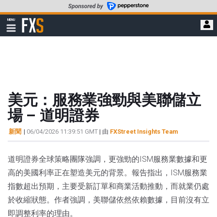
轉
至
FXStreet
MENU
主
顯
示
要
導
內
航
容
美元：服務業強勁與美聯儲立
場 – 道明證券
新聞
|
06/04/2026 11:39:51 GMT
| 由
FXStreet Insights Team
道明證券全球策略團隊強調，更強勁的ISM服務業數據和更
高的美國利率正在塑造美元的背景。報告指出，ISM服務業
指數超出預期，主要受新訂單和商業活動推動，而就業仍處
於收縮狀態。作者強調，美聯儲依然依賴數據，目前沒有立
即調整利率的理由。