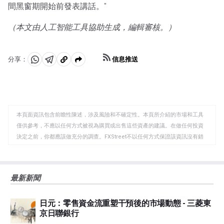
間黑窗期開始前發表講話。"
（本文由人工智能工具協助生成，編輯審核。）
信息推送
分享：
分
分
複
享
享
製
至
至
到
WhatsApp
Telegram
剪
本頁面資訊包含前瞻性陳述，涉及風險和不確定性。本頁所介紹的市場和工具
貼
僅供參考，不應以任何方式被視為購買或出售這些資產的建議。在做任何投資
板
決定之前，你都應該做充分的調查。FXStreet不以任何方式保證該資訊沒有錯
誤、錯誤或重大錯報。它也不保證這些資料是及時的。在公開市場投資涉及很
大的風險，包括損失全部或部分投資，以及精神上的痛苦。所有與投資有關的
風險、損失和成本，包括本金的全部損失，均由您負責。本文僅代表作者個人
最新新聞
觀點，並不代表FXStreet或其廣告商的官方政策或立場。作者不對本頁連結的
資訊負責。
日元：零售資金流重塑干預後的市場動態 - 三菱東
如果文章正文中沒有明確提到，在撰寫本文時，作者在本文中提到的任何股票
京日聯銀行
中都沒有頭寸，也沒有與文中提到的任何公司有業務關係。除了FXStreet，作