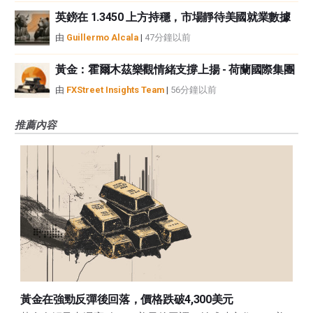
英鎊在 1.3450 上方持穩，市場靜待美國就業數據
由
Guillermo Alcala
|
47分鐘以前
黃金：霍爾木茲樂觀情緒支撐上揚 - 荷蘭國際集團
由
FXStreet Insights Team
|
56分鐘以前
推薦內容
黃金在強勁反彈後回落，價格跌破4,300美元