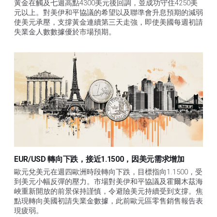
黃金在觸及七週高點4300美元後回調，並成功守住4250美
元以上。對美伊和平協議的希望以及聯準會升息預期的減弱
使美元承壓，支撐黃金連續第三天走強，即使美國每週初請
失業金人數數據優於市場預期。
EUR/USD 轉向下跌，接近1.1500，因美元需求增加
歐元兌美元在週四歐洲時段轉向下跌，目標指向1.1500，受
到美元小幅反彈的壓力。市場對美伊和平協議及霍爾木茲海
峽重新開放的前景保持謹慎，令避險美元持續受到支撐。焦
點現轉向美國初請失業金數據，此前歐元區零售銷售報告表
現疲弱。