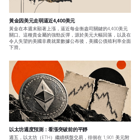
黃金因美元走弱逼近4,400美元
黃金在本週末顯著上漲，逼近每金衡盎司關鍵的4,400美元
關口。這種貴金屬的強勁反彈，源於美元大幅回落，以及在
令人失望的美國非農就業數據公布後，美國公債殖利率全面
下滑。
以太坊週度預測：看漲突破前的平靜
週五，以太坊（ETH）繼續橫盤交易，徘徊在 1,901 美元附