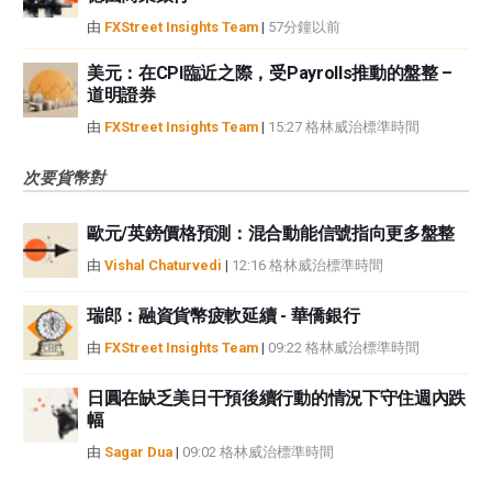
由
FXStreet Insights Team
|
57分鐘以前
美元：在CPI臨近之際，受Payrolls推動的盤整 –
道明證券
由
FXStreet Insights Team
|
15:27 格林威治標準時間
次要貨幣對
歐元/英鎊價格預測：混合動能信號指向更多盤整
由
Vishal Chaturvedi
|
12:16 格林威治標準時間
瑞郎：融資貨幣疲軟延續 - 華僑銀行
由
FXStreet Insights Team
|
09:22 格林威治標準時間
日圓在缺乏美日干預後續行動的情況下守住週內跌
幅
由
Sagar Dua
|
09:02 格林威治標準時間