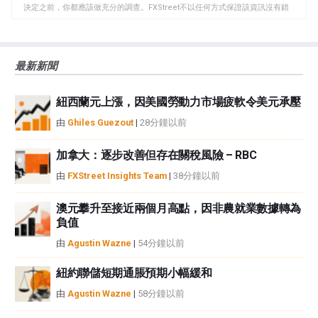
板
決定之前，你都應該做充分的調查。FXStreet不以任何方式保證該資訊沒有錯
誤、錯誤或重大錯報。它也不保證這些資料是及時的。在公開市場投資涉及很
大的風險，包括損失全部或部分投資，以及精神上的痛苦。所有與投資有關的
風險、損失和成本，包括本金的全部損失，均由您負責。本文僅代表作者個人
最新新聞
觀點，並不代表FXStreet或其廣告商的官方政策或立場。作者不對本頁連結的
資訊負責。
紐西蘭元上漲，因美國勞動力市場疲軟令美元承壓
如果文章正文中沒有明確提到，在撰寫本文時，作者在本文中提到的任何股票
中都沒有頭寸，也沒有與文中提到的任何公司有業務關係。除了FXStreet，作
由
Ghiles Guezout
|
28分鐘以前
者沒有收到撰寫這篇文章的報酬。
FXStreet和作者不提供個性化的建議。作者對該資訊的準確性、完整性或適用
加拿大：逐步改善但存在關稅風險 – RBC
性不作任何陳述。FXStreet和作者將不承擔任何錯誤，遺漏或任何損失，傷害
由
FXStreet Insights Team
|
38分鐘以前
或損害由此資訊及其顯示或使用引起的。錯誤和遺漏除外。本文作者和
FXStreet並非註冊投資顧問，本文內容無意提供任何投資建議。
澳元攀升至接近兩個月高點，因非農就業數據轉為
負值
由
Agustin Wazne
|
54分鐘以前
紐約聯儲短期通脹預期小幅緩和
由
Agustin Wazne
|
58分鐘以前