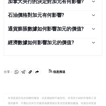
加拿大央行的決定對加元有何影響?
加拿大銀行(BoC)通過設定銀行間相互拆借的利率水平，
對加元具有重大影響。這影響到每個人的利率水平。加拿
石油價格對加元有何影響?
大央行的主要目標是通過上調或下調利率，將通貨膨脹率
石油價格是影響加元價值的一個關鍵因素。石油是加拿大
維持在1-3%。相對較高的利率往往對加元有利。加拿大央
最大的出口產品，因此石油價格往往對加元價值產生直接
通貨膨脹數據如何影響加元的價值?
行還可以利用量化寬松和緊縮政策來影響信貸狀況，前者
影響。一般來說，如果油價上漲，加元也會上漲，因為對
對加元不利，後者對加元有利。
由於通貨膨脹降低了貨幣的價值，傳統上一直被認為是一
加元的總需求會增加。如果油價下跌，情況正好相反。較
種貨幣的負面因素，但在現代，隨著跨境資本管製的放
經濟數據如何影響加元的價值?
高的油價也傾向於導致貿易順差的可能性更大，這也支持
松，情況實際上正好相反。較高的通貨膨脹率往往會導致
加元。
宏觀經濟數據的發布衡量了經濟的健康狀況，並可能對加
央行提高利率，從而吸引更多的資金流入，這些資金來自
元產生影響。GDP、製造業和服務業pmi、就業和消費者
尋求利潤豐厚的投資場所的全球投資者。這增加了對當地
信心調查等指標都能影響加元的走勢。強勁的經濟對加元
貨幣的需求，在加拿大就是加元。
有利。它不僅吸引了更多的外國投資，而且可能會鼓勵加
拿大銀行提高利率，從而導致貨幣走強。然而，如果經濟
信息推送
分享：
數據疲弱，加元可能會下跌。
分
分
複
享
享
製
至
至
到
WhatsApp
Telegram
剪
本頁面資訊包含前瞻性陳述，涉及風險和不確定性。本頁所介紹的市場和工具
貼
僅供參考，不應以任何方式被視為購買或出售這些資產的建議。在做任何投資