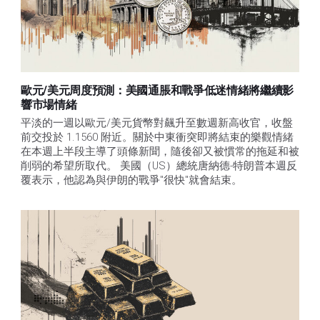
歐元/美元周度預測：美國通脹和戰爭低迷情緒將繼續影
響市場情緒
平淡的一週以歐元/美元貨幣對飆升至數週新高收官，收盤
前交投於 1.1560 附近。關於中東衝突即將結束的樂觀情緒
在本週上半段主導了頭條新聞，隨後卻又被慣常的拖延和被
削弱的希望所取代。 美國（US）總統唐納德-特朗普本週反
覆表示，他認為與伊朗的戰爭"很快"就會結束。