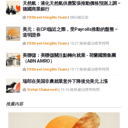
天然氣：液化天然氣供應緊張推動價格預測上調 –
德國商業銀行
由
FXStreet Insights Team
|
58分鐘以前
美元：在CPI臨近之際，受Payrolls推動的盤整 –
道明證券
由
FXStreet Insights Team
|
15:27 格林威治標準時間
美聯儲：美聯儲關注點轉向就業 - 荷蘭國際集團
（ABN AMRO）
由
FXStreet Insights Team
|
15:17 格林威治標準時間
瑞郎在美国非農就業意外下降後兌美元上漲
由
Vishal Chaturvedi
|
15:16 格林威治標準時間
推薦內容