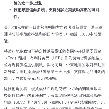
格的進一步上漲。
技術形態偏向多頭，支持測試近期波動高點的可能
性。
美元/加元在前一日走勢無明顯方向後吸引新買盤，週三歐
洲時段前半段維持溫和的日內漲幅，徘徊於1.3800中段附
近。
持續的地緣政治不確定性以及鷹派的美國聯邦儲備委員會
（Fed）預期，有利於美元（USD）作為儲備貨幣的地位，
並為現貨價格提供順風。與此同時，中東地區的敵對行動重
新升級，推動原油價格連續第三天上漲，支撐與商品掛鉤的
加元，並限制美元/加元的漲幅。
從技術角度看，現貨價格在近期突破1.3755的關鍵匯聚區
後保持建設性的看漲偏向，該匯聚區包括50日簡單移動平
均線（SMA）和4月至5月下跌的61.8%斐波那契回撤位。此