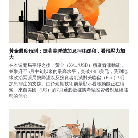
黃金週度預測：隨著美聯儲加息押注緩和，看漲壓力加
大
在本週開局平靜之後，黃金（XAU/USD）積聚看漲動能，
並攀升至6月中旬以來的最高水平，突破4300美元，受到地
緣政治緊張局勢降溫以及投資者削減對美聯儲（Fed）9月
加息押注的支撐。由於短期技術前景顯示看漲動能正在積
聚，來自美國（US）的7月通膨數據將考驗投資者對延續漲
勢的信心。 