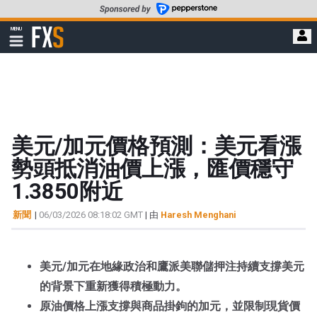
轉
至
FXStreet
MENU
主
顯
示
要
導
內
航
容
美元/加元價格預測：美元看漲
勢頭抵消油價上漲，匯價穩守
1.3850附近
新聞
|
06/03/2026 08:18:02 GMT
| 由
Haresh Menghani
美元/加元在地緣政治和鷹派美聯儲押注持續支撐美元
的背景下重新獲得積極動力。
原油價格上漲支撐與商品掛鉤的加元，並限制現貨價