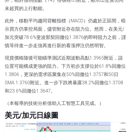
外，相對強弱指數（14）徘徊在65附近，顯示出堅實但尚
未超買的上行動能。
此外，移動平均趨同背離指標（MACD）仍處於正區間，暗
示買方仍掌控局面，儘管附近存在阻力位。然而，在美元/
加元突破78.6%斐波那契回撤位1.3876的即時阻力之前，謹
慎等待進一步走強再進行新的看漲押注仍然明智。
現貨價格隨後可能瞄準測試近期波動高點1.3965附近，該
位置可能構成更強的阻力。下方初步支撐位於61.8%回撤位
1.3806，更深的需求區聚集在50%回撤位1.3757和50日
SMA 1.3760附近。進一步下跌將暴露38.2%回撤位1.3708
和23.6%回撤位1.3647。
（本報導的技術分析借助人工智慧工具完成。）
美元/加元日線圖