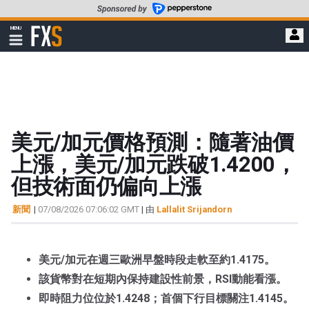
轉
至
FXStreet
MENU
主
顯
示
要
導
內
航
容
美元/加元價格預測：隨著油價
上漲，美元/加元跌破1.4200，
但技術面仍偏向上漲
新聞
|
07/08/2026 07:06:02 GMT
| 由
Lallalit Srijandorn
美元/加元在週三歐洲早盤時段走軟至約1.4175。
該貨幣對在短期內保持建設性前景，RSI動能看漲。
即時阻力位位於1.4248；首個下行目標關注1.4145。