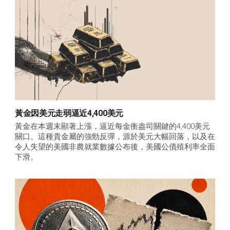
黃金因美元走弱逼近4,400美元
黃金在本週末顯著上漲，逼近每金衡盎司關鍵的4,400美元
關口。這種貴金屬的強勁反彈，源於美元大幅回落，以及在
令人失望的美國非農就業數據公布後，美國公債殖利率全面
下滑。