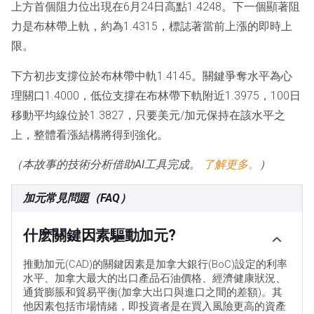
上方首個阻力位出現在6月24日高點1.4248。下一個顯著阻
力是布林帶上軌，約為1.4315，標誌著當前上漲的即時上
限。
下方初步支撐位於布林帶中軌1.4145。關鍵爭奪水平為心
理關口1.4000，低位支撐在布林帶下軌附近1.3975，100日
移動平均線位於1.3827，只要美元/加元保持在該水平之
上，整體看漲結構將得到強化。
（本故事的技術分析借助AI工具完成。
了解更多。
）
加元常見問題（FAQ）
什麽關鍵因素驅動加元?
推動加元(CAD)的關鍵因素是加拿大銀行(BoC)設定的利率
水平、加拿大最大的出口產品石油價格、經濟健康狀況、
通貨膨脹和貿易平衡(加拿大出口與進口之間的差額)。其
他因素包括市場情緒，即投資者是在買入風險更高的資產