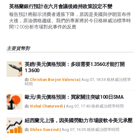
英格蘭銀行預計在六月會議後維持政策設定不變
報告預計將顯示消費者通脹下降，原因是美國與伊朗宣布停
火後，原油價格趨緩。我們的專家將於今日格林威治標準時
間12:00分析市場對此事件的反應
主要貨幣對
英鎊/美元價格預測：多頭需要1.3560才能打開
1.3600
由
Christian Borjon Valencia
|
Aug 07, 18:34 格林威治標準
時間
歐元/美元價格預測：買家關注突破100日SMA
由
Vishal Chaturvedi
|
Aug 07, 17:40 格林威治標準時間
紐西蘭元上漲，因美國勞動力市場疲軟令美元承壓
由
Ghiles Guezout
|
Aug 07, 16:05 格林威治標準時間