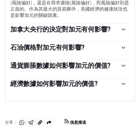
(風險偏好)，還是在尋求避險(風險偏好)，而風險偏好則是
正面的。作為其最大的貿易夥伴，美國經濟的健康狀況也
是影響加元的關鍵因素。
加拿大央行的決定對加元有何影響?
加拿大銀行(BoC)通過設定銀行間相互拆借的利率水平，
對加元具有重大影響。這影響到每個人的利率水平。加拿
石油價格對加元有何影響?
大央行的主要目標是通過上調或下調利率，將通貨膨脹率
石油價格是影響加元價值的一個關鍵因素。石油是加拿大
維持在1-3%。相對較高的利率往往對加元有利。加拿大央
最大的出口產品，因此石油價格往往對加元價值產生直接
通貨膨脹數據如何影響加元的價值?
行還可以利用量化寬松和緊縮政策來影響信貸狀況，前者
影響。一般來說，如果油價上漲，加元也會上漲，因為對
對加元不利，後者對加元有利。
由於通貨膨脹降低了貨幣的價值，傳統上一直被認為是一
加元的總需求會增加。如果油價下跌，情況正好相反。較
種貨幣的負面因素，但在現代，隨著跨境資本管製的放
經濟數據如何影響加元的價值?
高的油價也傾向於導致貿易順差的可能性更大，這也支持
松，情況實際上正好相反。較高的通貨膨脹率往往會導致
加元。
宏觀經濟數據的發布衡量了經濟的健康狀況，並可能對加
央行提高利率，從而吸引更多的資金流入，這些資金來自
元產生影響。GDP、製造業和服務業pmi、就業和消費者
尋求利潤豐厚的投資場所的全球投資者。這增加了對當地
信心調查等指標都能影響加元的走勢。強勁的經濟對加元
貨幣的需求，在加拿大就是加元。
有利。它不僅吸引了更多的外國投資，而且可能會鼓勵加
拿大銀行提高利率，從而導致貨幣走強。然而，如果經濟
信息推送
分享：
數據疲弱，加元可能會下跌。
分
分
複
享
享
製