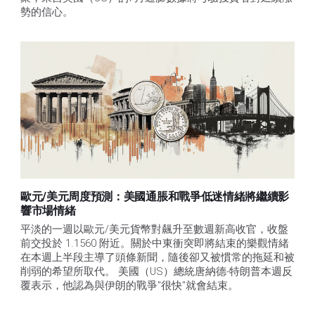
勢的信心。 
歐元/美元周度預測：美國通脹和戰爭低迷情緒將繼續影
響市場情緒
平淡的一週以歐元/美元貨幣對飆升至數週新高收官，收盤
前交投於 1.1560 附近。關於中東衝突即將結束的樂觀情緒
在本週上半段主導了頭條新聞，隨後卻又被慣常的拖延和被
削弱的希望所取代。 美國（US）總統唐納德-特朗普本週反
覆表示，他認為與伊朗的戰爭"很快"就會結束。