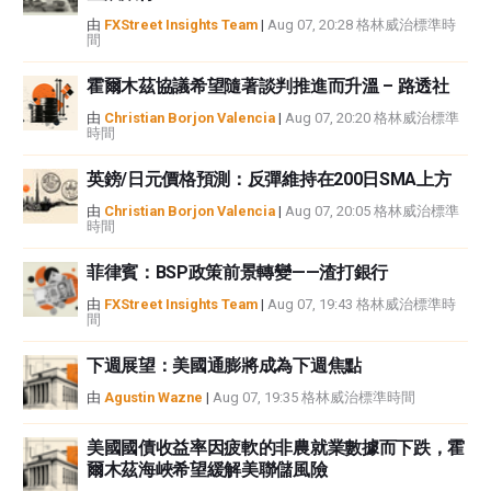
由
FXStreet Insights Team
|
Aug 07, 20:28 格林威治標準時
間
霍爾木茲協議希望隨著談判推進而升溫 – 路透社
由
Christian Borjon Valencia
|
Aug 07, 20:20 格林威治標準
時間
英鎊/日元價格預測：反彈維持在200日SMA上方
由
Christian Borjon Valencia
|
Aug 07, 20:05 格林威治標準
時間
菲律賓：BSP政策前景轉變——渣打銀行
由
FXStreet Insights Team
|
Aug 07, 19:43 格林威治標準時
間
下週展望：美國通膨將成為下週焦點
由
Agustin Wazne
|
Aug 07, 19:35 格林威治標準時間
美國國債收益率因疲軟的非農就業數據而下跌，霍
爾木茲海峽希望緩解美聯儲風險