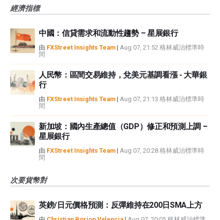
經濟指標
中國：信貸需求和流動性趨勢 – 星展銀行
由
FXStreet Insights Team
|
Aug 07, 21:52 格林威治標準時
間
人民幣：區間交易維持，兌美元基調看漲 - 大華銀
行
由
FXStreet Insights Team
|
Aug 07, 21:13 格林威治標準時
間
新加坡：國內生產總值（GDP）修正和預測上調 –
星展銀行
由
FXStreet Insights Team
|
Aug 07, 20:28 格林威治標準時
間
次要貨幣對
英鎊/日元價格預測：反彈維持在200日SMA上方
由
Christian Borjon Valencia
|
Aug 07, 20:05 格林威治標準