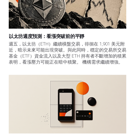
以太坊週度預測：看漲突破前的平靜
週五，以太坊（ETH）繼續橫盤交易，徘徊在 1,901 美元附
近，暗示未來可能出現突破。與此同時，穩定的交易所交易
基金（ETF）資金流入以及大型 ETH 持有者不斷增加的積累
表明，看漲壓力可能正在暗中積聚。 機構需求繼續增強。