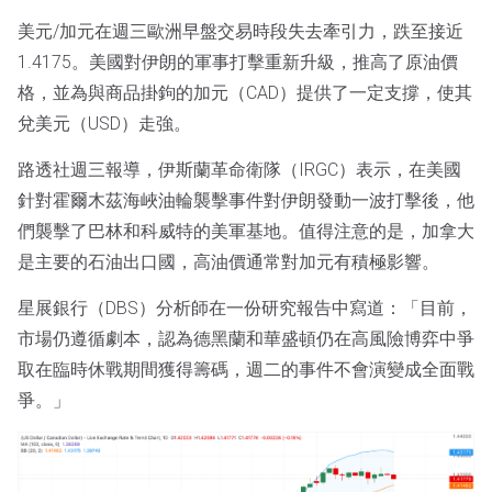
美元/加元在週三歐洲早盤交易時段失去牽引力，跌至接近
1.4175。美國對伊朗的軍事打擊重新升級，推高了原油價
格，並為與商品掛鉤的加元（CAD）提供了一定支撐，使其
兌美元（USD）走強。
路透社週三報導，伊斯蘭革命衛隊（IRGC）表示，在美國
針對霍爾木茲海峽油輪襲擊事件對伊朗發動一波打擊後，他
們襲擊了巴林和科威特的美軍基地。值得注意的是，加拿大
是主要的石油出口國，高油價通常對加元有積極影響。
星展銀行（DBS）分析師在一份研究報告中寫道：「目前，
市場仍遵循劇本，認為德黑蘭和華盛頓仍在高風險博弈中爭
取在臨時休戰期間獲得籌碼，週二的事件不會演變成全面戰
爭。」