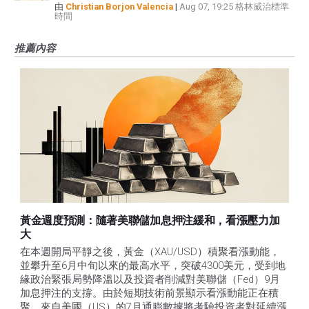
由
Christian Borjon Valencia
|
Aug 07, 19:25 格林威治標準
時間
推薦內容
黃金週度預測：隨著美聯儲加息押注緩和，看漲壓力加
大
在本週開局平靜之後，黃金（XAU/USD）積聚看漲動能，
並攀升至6月中旬以來的最高水平，突破4300美元，受到地
緣政治緊張局勢降溫以及投資者削減對美聯儲（Fed）9月
加息押注的支撐。由於短期技術前景顯示看漲動能正在積
聚，來自美國（US）的7月通膨數據將考驗投資者對延續漲