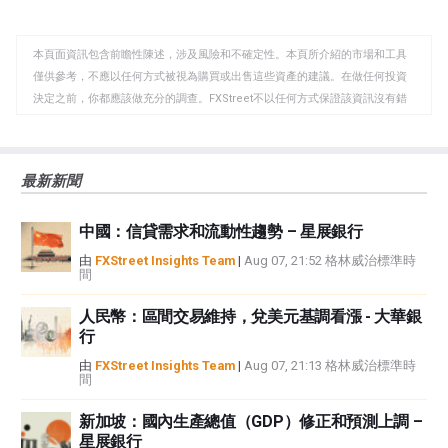
至
至
到
WhatsApp
Telegram
剪
本頁面資訊包含前瞻性陳述，涉及風險和不確定性。本頁所介紹的市場和工具
貼
僅供參考，不應以任何方式被視為購買或出售這些資產的建議。在做任何投資
板
決定之前，你都應該做充分的調查。FXStreet不以任何方式保證該資訊沒有錯
誤、錯誤或重大錯報。它也不保證這些資料是及時的。在公開市場投資涉及很
大的風險，包括損失全部或部分投資，以及精神上的痛苦。所有與投資有關的
風險、損失和成本，包括本金的全部損失，均由您負責。本文僅代表作者個人
最新新聞
觀點，並不代表FXStreet或其廣告商的官方政策或立場。作者不對本頁連結的
資訊負責。
中國：信貸需求和流動性趨勢 – 星展銀行
如果文章正文中沒有明確提到，在撰寫本文時，作者在本文中提到的任何股票
中都沒有頭寸，也沒有與文中提到的任何公司有業務關係。除了FXStreet，作
由
FXStreet Insights Team
|
Aug 07, 21:52 格林威治標準時
間
者沒有收到撰寫這篇文章的報酬。
FXStreet和作者不提供個性化的建議。作者對該資訊的準確性、完整性或適用
人民幣：區間交易維持，兌美元基調看漲 - 大華銀
性不作任何陳述。FXStreet和作者將不承擔任何錯誤，遺漏或任何損失，傷害
行
或損害由此資訊及其顯示或使用引起的。錯誤和遺漏除外。本文作者和
FXStreet並非註冊投資顧問，本文內容無意提供任何投資建議。
由
FXStreet Insights Team
|
Aug 07, 21:13 格林威治標準時
間
新加坡：國內生產總值（GDP）修正和預測上調 –
星展銀行