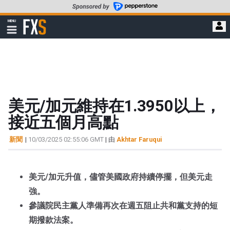
轉
至
FXStreet
MENU
主
顯
示
要
導
內
航
容
美元/加元維持在1.3950以上，
接近五個月高點
新聞
|
10/03/2025 02:55:06 GMT
| 由
Akhtar Faruqui
美元/加元升值，儘管美國政府持續停擺，但美元走
強。
參議院民主黨人準備再次在週五阻止共和黨支持的短
期撥款法案。