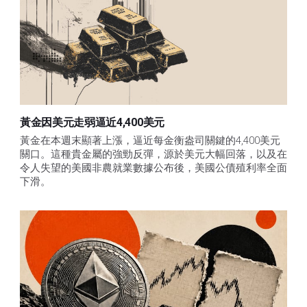
黃金因美元走弱逼近4,400美元
黃金在本週末顯著上漲，逼近每金衡盎司關鍵的4,400美元
關口。這種貴金屬的強勁反彈，源於美元大幅回落，以及在
令人失望的美國非農就業數據公布後，美國公債殖利率全面
下滑。