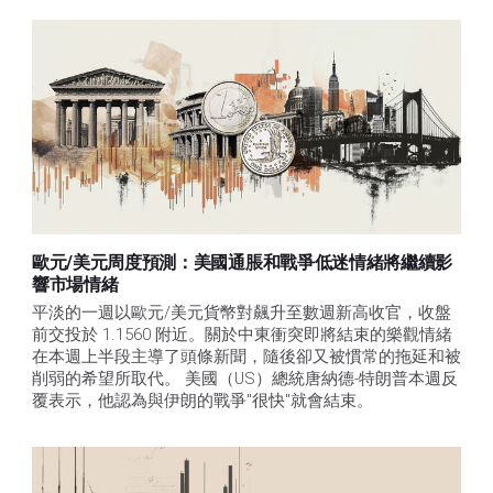
歐元/美元周度預測：美國通脹和戰爭低迷情緒將繼續影
響市場情緒
平淡的一週以歐元/美元貨幣對飆升至數週新高收官，收盤
前交投於 1.1560 附近。關於中東衝突即將結束的樂觀情緒
在本週上半段主導了頭條新聞，隨後卻又被慣常的拖延和被
削弱的希望所取代。 美國（US）總統唐納德-特朗普本週反
覆表示，他認為與伊朗的戰爭"很快"就會結束。