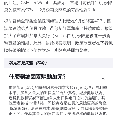
的押注。CME FedWatch工具顯示，市場目前預計10月份降
息的概率為97%，12月份再次降息的可能性為91%。
標準普爾全球製造業採購經理人指數在9月份降至47.7，標
誌著連續第八個月收縮，凸顯新訂單和產出持續疲軟。放緩
加大了市場對加拿大央行（BoC）在9月份降息後進一步貨
幣寬鬆的預期。此外，討論摘要表明，政策制定者在下行風
險持續的情況下仍然對進一步降息持開放態度。
加元常見問題（FAQ）
什麽關鍵因素驅動加元?
推動加元(CAD)的關鍵因素是加拿大銀行(BoC)設定的利率
水平、加拿大最大的出口產品石油價格、經濟健康狀況、
通貨膨脹和貿易平衡(加拿大出口與進口之間的差額)。其
他因素包括市場情緒，即投資者是在買入風險更高的資產
(風險偏好)，還是在尋求避險(風險偏好)，而風險偏好則是
正面的。作為其最大的貿易夥伴，美國經濟的健康狀況也