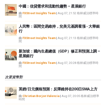
中國：信貸需求和流動性趨勢 – 星展銀行
由
FXStreet Insights Team
|
Aug 07, 21:52 格林威治標準時
間
人民幣：區間交易維持，兌美元基調看漲 - 大華銀
行
由
FXStreet Insights Team
|
Aug 07, 21:13 格林威治標準時
間
新加坡：國內生產總值（GDP）修正和預測上調 –
星展銀行
由
FXStreet Insights Team
|
Aug 07, 20:28 格林威治標準時
間
次要貨幣對
英鎊/日元價格預測：反彈維持在200日SMA上方
由
Christian Borjon Valencia
|
Aug 07, 20:05 格林威治標準
時間