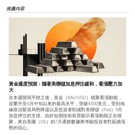
推薦內容
黃金週度預測：隨著美聯儲加息押注緩和，看漲壓力加
大
在本週開局平靜之後，黃金（XAU/USD）積聚看漲動能，
並攀升至6月中旬以來的最高水平，突破4300美元，受到地
緣政治緊張局勢降溫以及投資者削減對美聯儲（Fed）9月
加息押注的支撐。由於短期技術前景顯示看漲動能正在積
聚，來自美國（US）的7月通膨數據將考驗投資者對延續漲
勢的信心。 