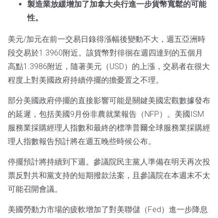
製造業放緩增加了加拿大央行進一步貨幣寬鬆的可能
性。
美元/加元在前一交易日錄得漲幅後變動不大，週五亞洲時
段交易於1.3960附近。該貨幣對徘徊在週四達到的五個月
高點1.3986附近，隨著美元（USD）的上漲，交易者在很大
程度上對美國政府持續停擺的擔憂置之不理。
部分美國政府停擺的直接影響可能是關鍵美國宏觀數據發布
的延遲，包括美國9月份非農就業報告（NFP）。美國ISM
服務業採購經理人指數和最終的標準普爾全球服務業採購經
理人指數報告預計將在週五晚些時候公布。
停擺預計將持續到下週。參議院民主黨人準備在明天再次投
票反對共和黨支持的短期撥款法案，且參議院在本週末不太
可能召開會議。
美國勞動力市場的疲軟增加了對美聯儲（Fed）進一步降息