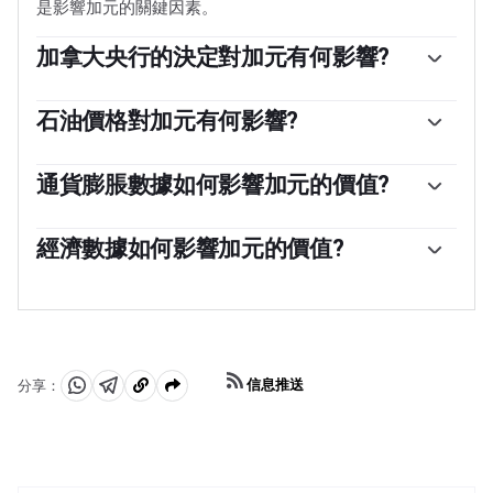
是影響加元的關鍵因素。
加拿大央行的決定對加元有何影響?
加拿大銀行(BoC)通過設定銀行間相互拆借的利率水平，
對加元具有重大影響。這影響到每個人的利率水平。加拿
石油價格對加元有何影響?
大央行的主要目標是通過上調或下調利率，將通貨膨脹率
石油價格是影響加元價值的一個關鍵因素。石油是加拿大
維持在1-3%。相對較高的利率往往對加元有利。加拿大央
最大的出口產品，因此石油價格往往對加元價值產生直接
通貨膨脹數據如何影響加元的價值?
行還可以利用量化寬松和緊縮政策來影響信貸狀況，前者
影響。一般來說，如果油價上漲，加元也會上漲，因為對
對加元不利，後者對加元有利。
由於通貨膨脹降低了貨幣的價值，傳統上一直被認為是一
加元的總需求會增加。如果油價下跌，情況正好相反。較
種貨幣的負面因素，但在現代，隨著跨境資本管製的放
經濟數據如何影響加元的價值?
高的油價也傾向於導致貿易順差的可能性更大，這也支持
松，情況實際上正好相反。較高的通貨膨脹率往往會導致
加元。
宏觀經濟數據的發布衡量了經濟的健康狀況，並可能對加
央行提高利率，從而吸引更多的資金流入，這些資金來自
元產生影響。GDP、製造業和服務業pmi、就業和消費者
尋求利潤豐厚的投資場所的全球投資者。這增加了對當地
信心調查等指標都能影響加元的走勢。強勁的經濟對加元
貨幣的需求，在加拿大就是加元。
有利。它不僅吸引了更多的外國投資，而且可能會鼓勵加
拿大銀行提高利率，從而導致貨幣走強。然而，如果經濟
信息推送
分享：
數據疲弱，加元可能會下跌。
分
分
複
享
享
製
至
至
到
WhatsApp
Telegram
剪