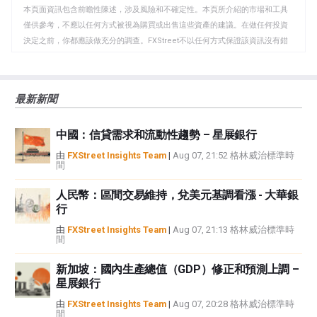
本頁面資訊包含前瞻性陳述，涉及風險和不確定性。本頁所介紹的市場和工具
貼
僅供參考，不應以任何方式被視為購買或出售這些資產的建議。在做任何投資
板
決定之前，你都應該做充分的調查。FXStreet不以任何方式保證該資訊沒有錯
誤、錯誤或重大錯報。它也不保證這些資料是及時的。在公開市場投資涉及很
大的風險，包括損失全部或部分投資，以及精神上的痛苦。所有與投資有關的
風險、損失和成本，包括本金的全部損失，均由您負責。本文僅代表作者個人
最新新聞
觀點，並不代表FXStreet或其廣告商的官方政策或立場。作者不對本頁連結的
資訊負責。
中國：信貸需求和流動性趨勢 – 星展銀行
如果文章正文中沒有明確提到，在撰寫本文時，作者在本文中提到的任何股票
中都沒有頭寸，也沒有與文中提到的任何公司有業務關係。除了FXStreet，作
由
FXStreet Insights Team
|
Aug 07, 21:52 格林威治標準時
間
者沒有收到撰寫這篇文章的報酬。
FXStreet和作者不提供個性化的建議。作者對該資訊的準確性、完整性或適用
人民幣：區間交易維持，兌美元基調看漲 - 大華銀
性不作任何陳述。FXStreet和作者將不承擔任何錯誤，遺漏或任何損失，傷害
行
或損害由此資訊及其顯示或使用引起的。錯誤和遺漏除外。本文作者和
FXStreet並非註冊投資顧問，本文內容無意提供任何投資建議。
由
FXStreet Insights Team
|
Aug 07, 21:13 格林威治標準時
間
新加坡：國內生產總值（GDP）修正和預測上調 –
星展銀行
由
FXStreet Insights Team
|
Aug 07, 20:28 格林威治標準時
間