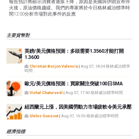
報告預計將顯示消費者通脹下降，原因是美國與伊朗宣布停
火後，原油價格趨緩。我們的專家將於今日格林威治標準時
間12:00分析市場對此事件的反應
主要貨幣對
英鎊/美元價格預測：多頭需要1.3560才能打開
1.3600
由
Christian Borjon Valencia
|
Aug 07, 18:34 格林威治標準
時間
歐元/美元價格預測：買家關注突破100日SMA
由
Vishal Chaturvedi
|
Aug 07, 17:40 格林威治標準時間
紐西蘭元上漲，因美國勞動力市場疲軟令美元承壓
由
Ghiles Guezout
|
Aug 07, 16:05 格林威治標準時間
經濟指標