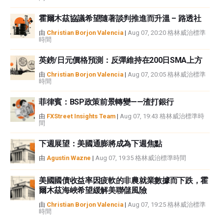
霍爾木茲協議希望隨著談判推進而升溫 – 路透社
由
Christian Borjon Valencia
|
Aug 07, 20:20 格林威治標準
時間
英鎊/日元價格預測：反彈維持在200日SMA上方
由
Christian Borjon Valencia
|
Aug 07, 20:05 格林威治標準
時間
菲律賓：BSP政策前景轉變——渣打銀行
由
FXStreet Insights Team
|
Aug 07, 19:43 格林威治標準時
間
下週展望：美國通膨將成為下週焦點
由
Agustin Wazne
|
Aug 07, 19:35 格林威治標準時間
美國國債收益率因疲軟的非農就業數據而下跌，霍
爾木茲海峽希望緩解美聯儲風險
由
Christian Borjon Valencia
|
Aug 07, 19:25 格林威治標準
時間