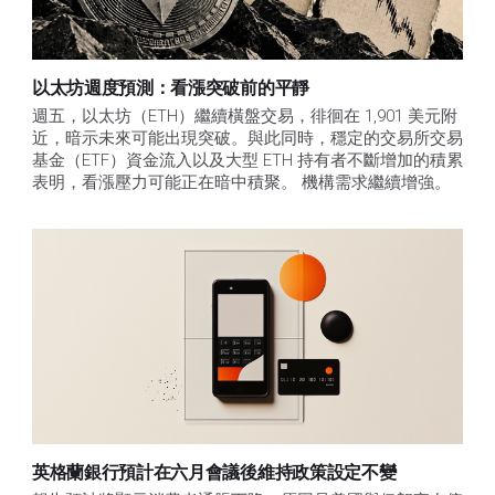
以太坊週度預測：看漲突破前的平靜
週五，以太坊（ETH）繼續橫盤交易，徘徊在 1,901 美元附
近，暗示未來可能出現突破。與此同時，穩定的交易所交易
基金（ETF）資金流入以及大型 ETH 持有者不斷增加的積累
表明，看漲壓力可能正在暗中積聚。 機構需求繼續增強。
英格蘭銀行預計在六月會議後維持政策設定不變