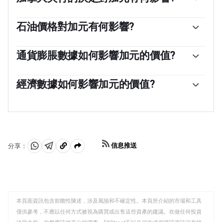
加拿大銀行(BoC)通過設定銀行間相互拆借的利率水平，
對加元具有重大影響。這影響到每個人的利率水平。加拿
石油價格對加元有何影響?
大央行的主要目標是通過上調或下調利率，將通貨膨脹率
石油價格是影響加元價值的一個關鍵因素。石油是加拿大
維持在1-3%。相對較高的利率往往對加元有利。加拿大央
最大的出口產品，因此石油價格往往對加元價值產生直接
通貨膨脹數據如何影響加元的價值?
行還可以利用量化寬松和緊縮政策來影響信貸狀況，前者
影響。一般來說，如果油價上漲，加元也會上漲，因為對
對加元不利，後者對加元有利。
由於通貨膨脹降低了貨幣的價值，傳統上一直被認為是一
加元的總需求會增加。如果油價下跌，情況正好相反。較
種貨幣的負面因素，但在現代，隨著跨境資本管製的放
經濟數據如何影響加元的價值?
高的油價也傾向於導致貿易順差的可能性更大，這也支持
松，情況實際上正好相反。較高的通貨膨脹率往往會導致
加元。
宏觀經濟數據的發布衡量了經濟的健康狀況，並可能對加
央行提高利率，從而吸引更多的資金流入，這些資金來自
元產生影響。GDP、製造業和服務業pmi、就業和消費者
尋求利潤豐厚的投資場所的全球投資者。這增加了對當地
信心調查等指標都能影響加元的走勢。強勁的經濟對加元
貨幣的需求，在加拿大就是加元。
有利。它不僅吸引了更多的外國投資，而且可能會鼓勵加
拿大銀行提高利率，從而導致貨幣走強。然而，如果經濟
信息推送
分享：
數據疲弱，加元可能會下跌。
分
分
複
享
享
製
至
至
到
WhatsApp
Telegram
剪
本頁面資訊包含前瞻性陳述，涉及風險和不確定性。本頁所介紹的市場和工具
貼
僅供參考，不應以任何方式被視為購買或出售這些資產的建議。在做任何投資
板