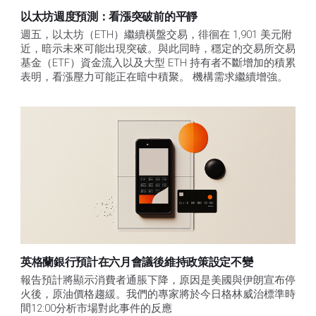
以太坊週度預測：看漲突破前的平靜
週五，以太坊（ETH）繼續橫盤交易，徘徊在 1,901 美元附
近，暗示未來可能出現突破。與此同時，穩定的交易所交易
基金（ETF）資金流入以及大型 ETH 持有者不斷增加的積累
表明，看漲壓力可能正在暗中積聚。 機構需求繼續增強。
英格蘭銀行預計在六月會議後維持政策設定不變
報告預計將顯示消費者通脹下降，原因是美國與伊朗宣布停
火後，原油價格趨緩。我們的專家將於今日格林威治標準時
間12:00分析市場對此事件的反應