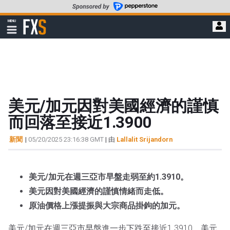
轉
至
FXStreet
MENU
主
顯
示
要
導
內
航
容
美元/加元因對美國經濟的謹慎
而回落至接近1.3900
新聞
|
05/20/2025 23:16:38 GMT
| 由
Lallalit Srijandorn
美元/加元在週三亞市早盤走弱至約1.3910。
美元因對美國經濟的謹慎情緒而走低。
原油價格上漲提振與大宗商品掛鉤的加元。
美元/加元在週三亞市早盤進一步下跌至接近1.3910。美元