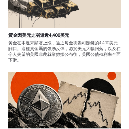
黃金因美元走弱逼近4,400美元
黃金在本週末顯著上漲，逼近每金衡盎司關鍵的4,400美元
關口。這種貴金屬的強勁反彈，源於美元大幅回落，以及在
令人失望的美國非農就業數據公布後，美國公債殖利率全面
下滑。