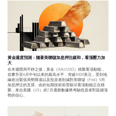
黃金週度預測：隨著美聯儲加息押注緩和，看漲壓力加
大
在本週開局平靜之後，黃金（XAU/USD）積聚看漲動能，
並攀升至6月中旬以來的最高水平，突破4300美元，受到地
緣政治緊張局勢降溫以及投資者削減對美聯儲（Fed）9月
加息押注的支撐。由於短期技術前景顯示看漲動能正在積
聚，來自美國（US）的7月通膨數據將考驗投資者對延續漲
勢的信心。 