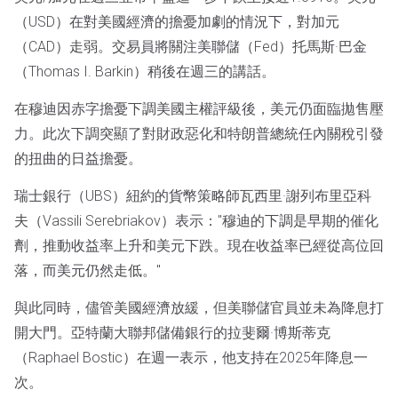
（USD）在對美國經濟的擔憂加劇的情況下，對加元
（CAD）走弱。交易員將關注美聯儲（Fed）托馬斯·巴金
（Thomas I. Barkin）稍後在週三的講話。
在穆迪因赤字擔憂下調美國主權評級後，美元仍面臨拋售壓
力。此次下調突顯了對財政惡化和特朗普總統任內關稅引發
的扭曲的日益擔憂。
瑞士銀行（UBS）紐約的貨幣策略師瓦西里·謝列布里亞科
夫（Vassili Serebriakov）表示："穆迪的下調是早期的催化
劑，推動收益率上升和美元下跌。現在收益率已經從高位回
落，而美元仍然走低。"
與此同時，儘管美國經濟放緩，但美聯儲官員並未為降息打
開大門。亞特蘭大聯邦儲備銀行的拉斐爾·博斯蒂克
（Raphael Bostic）在週一表示，他支持在2025年降息一
次。