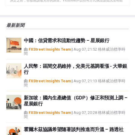
決定之前，你都應該做充分的調查。FXStreet不以任何方式保證該資訊沒有錯
誤、錯誤或重大錯報。它也不保證這些資料是及時的。在公開市場投資涉及很
大的風險，包括損失全部或部分投資，以及精神上的痛苦。所有與投資有關的
風險、損失和成本，包括本金的全部損失，均由您負責。本文僅代表作者個人
最新新聞
觀點，並不代表FXStreet或其廣告商的官方政策或立場。作者不對本頁連結的
資訊負責。
中國：信貸需求和流動性趨勢 – 星展銀行
如果文章正文中沒有明確提到，在撰寫本文時，作者在本文中提到的任何股票
中都沒有頭寸，也沒有與文中提到的任何公司有業務關係。除了FXStreet，作
由
FXStreet Insights Team
|
Aug 07, 21:52 格林威治標準時
間
者沒有收到撰寫這篇文章的報酬。
FXStreet和作者不提供個性化的建議。作者對該資訊的準確性、完整性或適用
人民幣：區間交易維持，兌美元基調看漲 - 大華銀
性不作任何陳述。FXStreet和作者將不承擔任何錯誤，遺漏或任何損失，傷害
行
或損害由此資訊及其顯示或使用引起的。錯誤和遺漏除外。本文作者和
FXStreet並非註冊投資顧問，本文內容無意提供任何投資建議。
由
FXStreet Insights Team
|
Aug 07, 21:13 格林威治標準時
間
新加坡：國內生產總值（GDP）修正和預測上調 –
星展銀行
由
FXStreet Insights Team
|
Aug 07, 20:28 格林威治標準時
間
霍爾木茲協議希望隨著談判推進而升溫 – 路透社