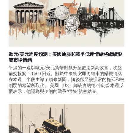
歐元/美元周度預測：美國通脹和戰爭低迷情緒將繼續影
響市場情緒
平淡的一週以歐元/美元貨幣對飆升至數週新高收官，收盤
前交投於 1.1560 附近。關於中東衝突即將結束的樂觀情緒
在本週上半段主導了頭條新聞，隨後卻又被慣常的拖延和被
削弱的希望所取代。 美國（US）總統唐納德-特朗普本週反
覆表示，他認為與伊朗的戰爭"很快"就會結束。