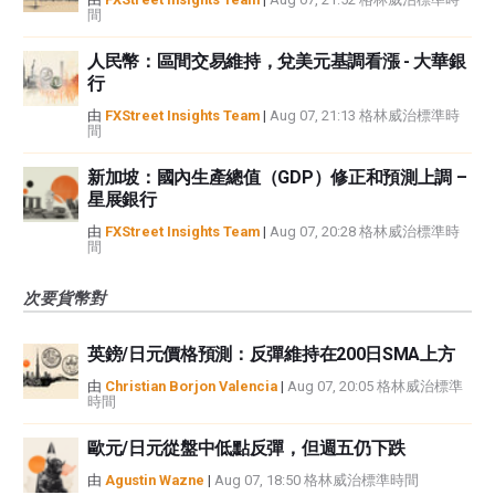
間
人民幣：區間交易維持，兌美元基調看漲 - 大華銀
行
由
FXStreet Insights Team
|
Aug 07, 21:13 格林威治標準時
間
新加坡：國內生產總值（GDP）修正和預測上調 –
星展銀行
由
FXStreet Insights Team
|
Aug 07, 20:28 格林威治標準時
間
次要貨幣對
英鎊/日元價格預測：反彈維持在200日SMA上方
由
Christian Borjon Valencia
|
Aug 07, 20:05 格林威治標準
時間
歐元/日元從盤中低點反彈，但週五仍下跌
由
Agustin Wazne
|
Aug 07, 18:50 格林威治標準時間