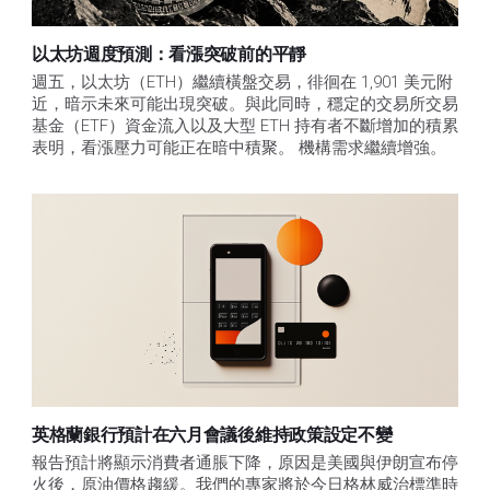
以太坊週度預測：看漲突破前的平靜
週五，以太坊（ETH）繼續橫盤交易，徘徊在 1,901 美元附
近，暗示未來可能出現突破。與此同時，穩定的交易所交易
基金（ETF）資金流入以及大型 ETH 持有者不斷增加的積累
表明，看漲壓力可能正在暗中積聚。 機構需求繼續增強。
英格蘭銀行預計在六月會議後維持政策設定不變
報告預計將顯示消費者通脹下降，原因是美國與伊朗宣布停
火後，原油價格趨緩。我們的專家將於今日格林威治標準時