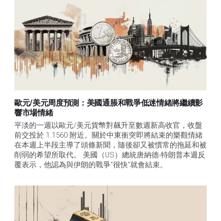
歐元/美元周度預測：美國通脹和戰爭低迷情緒將繼續影
響市場情緒
平淡的一週以歐元/美元貨幣對飆升至數週新高收官，收盤
前交投於 1.1560 附近。關於中東衝突即將結束的樂觀情緒
在本週上半段主導了頭條新聞，隨後卻又被慣常的拖延和被
削弱的希望所取代。 美國（US）總統唐納德-特朗普本週反
覆表示，他認為與伊朗的戰爭"很快"就會結束。