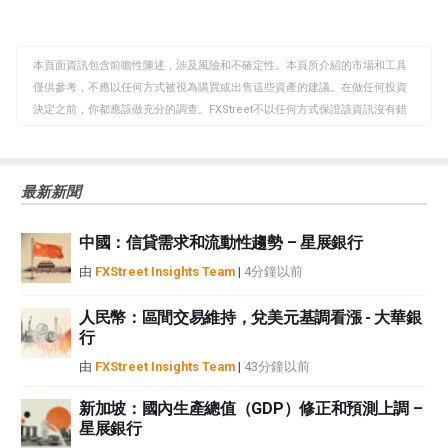
至
至
到
WhatsApp
Telegram
剪
本頁面資訊包含前瞻性陳述，涉及風險和不確定性。本頁所介紹的市場和工具
貼
僅供參考，不應以任何方式被視為購買或出售這些資產的建議。在做任何投資
板
決定之前，你都應該做充分的調查。FXStreet不以任何方式保證該資訊沒有錯
誤、錯誤或重大錯報。它也不保證這些資料是及時的。在公開市場投資涉及很
大的風險，包括損失全部或部分投資，以及精神上的痛苦。所有與投資有關的
風險、損失和成本，包括本金的全部損失，均由您負責。本文僅代表作者個人
最新新聞
觀點，並不代表FXStreet或其廣告商的官方政策或立場。作者不對本頁連結的
資訊負責。
中國：信貸需求和流動性趨勢 – 星展銀行
如果文章正文中沒有明確提到，在撰寫本文時，作者在本文中提到的任何股票
中都沒有頭寸，也沒有與文中提到的任何公司有業務關係。除了FXStreet，作
由
FXStreet Insights Team
|
4分鐘以前
者沒有收到撰寫這篇文章的報酬。
FXStreet和作者不提供個性化的建議。作者對該資訊的準確性、完整性或適用
人民幣：區間交易維持，兌美元基調看漲 - 大華銀
性不作任何陳述。FXStreet和作者將不承擔任何錯誤，遺漏或任何損失，傷害
行
或損害由此資訊及其顯示或使用引起的。錯誤和遺漏除外。本文作者和
由
FXStreet Insights Team
|
43分鐘以前
FXStreet並非註冊投資顧問，本文內容無意提供任何投資建議。
新加坡：國內生產總值（GDP）修正和預測上調 –
星展銀行