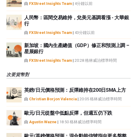
由
FXStreet Insights Team
|
4分鐘以前
人民幣：區間交易維持，兌美元基調看漲 - 大華銀
行
由
FXStreet Insights Team
|
43分鐘以前
新加坡：國內生產總值（GDP）修正和預測上調 –
星展銀行
由
FXStreet Insights Team
|
20:28 格林威治標準時間
次要貨幣對
英鎊/日元價格預測：反彈維持在200日SMA上方
由
Christian Borjon Valencia
|
20:05 格林威治標準時間
歐元/日元從盤中低點反彈，但週五仍下跌
由
Agustin Wazne
|
18:50 格林威治標準時間
歐元/英鎊價格預測：混合動能信號指向更多盤整