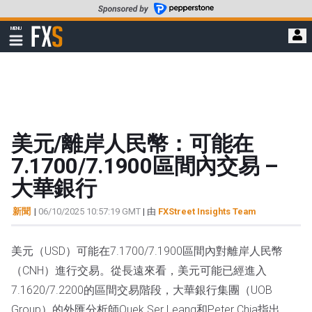
轉
至
FXStreet
MENU
主
顯
示
要
導
內
航
容
美元/離岸人民幣：可能在
7.1700/7.1900區間內交易 –
大華銀行
新聞
|
06/10/2025 10:57:19 GMT
| 由
FXStreet Insights Team
美元（USD）可能在7.1700/7.1900區間內對離岸人民幣
（CNH）進行交易。從長遠來看，美元可能已經進入
7.1620/7.2200的區間交易階段，大華銀行集團（UOB
Group）的外匯分析師Quek Ser Leang和Peter Chia指出。