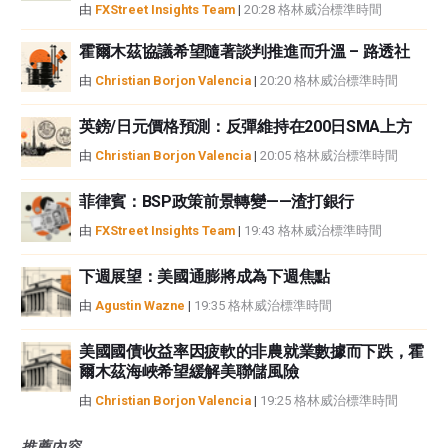
由
FXStreet Insights Team
|
20:28 格林威治標準時間
霍爾木茲協議希望隨著談判推進而升溫 – 路透社
由
Christian Borjon Valencia
|
20:20 格林威治標準時間
英鎊/日元價格預測：反彈維持在200日SMA上方
由
Christian Borjon Valencia
|
20:05 格林威治標準時間
菲律賓：BSP政策前景轉變——渣打銀行
由
FXStreet Insights Team
|
19:43 格林威治標準時間
下週展望：美國通膨將成為下週焦點
由
Agustin Wazne
|
19:35 格林威治標準時間
美國國債收益率因疲軟的非農就業數據而下跌，霍
爾木茲海峽希望緩解美聯儲風險
由
Christian Borjon Valencia
|
19:25 格林威治標準時間
推薦內容