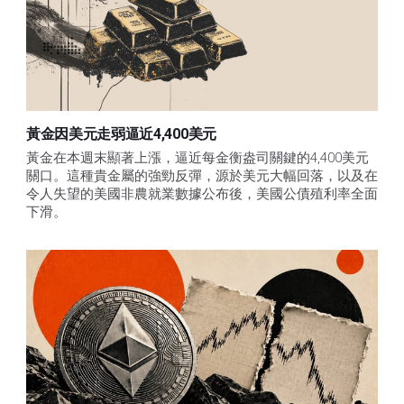
黃金因美元走弱逼近4,400美元
黃金在本週末顯著上漲，逼近每金衡盎司關鍵的4,400美元
關口。這種貴金屬的強勁反彈，源於美元大幅回落，以及在
令人失望的美國非農就業數據公布後，美國公債殖利率全面
下滑。