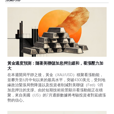
黃金週度預測：隨著美聯儲加息押注緩和，看漲壓力加
大
在本週開局平靜之後，黃金（XAU/USD）積聚看漲動能，
並攀升至6月中旬以來的最高水平，突破4300美元，受到地
緣政治緊張局勢降溫以及投資者削減對美聯儲（Fed）9月
加息押注的支撐。由於短期技術前景顯示看漲動能正在積
聚，來自美國（US）的7月通膨數據將考驗投資者對延續漲
勢的信心。 