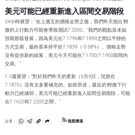
美元可能已經重新進入區間交易階段
24小時展望："在上週五的價格走勢之後，我們昨天指出‘輕
微的上行動力可能會導致測試7.2000。’我們的觀點並未如
預期那樣發展，因為美元在7.1796和7.1899之間以平靜的
方式交易，最終基本持平於7.1839（-0.08%）。價格走勢
沒有提供新的線索，美元今天可能在7.1700/7.1900區間內
交易。"
1-3週展望："對於我們昨天的更新（6月9日，現貨在
7.1870）沒有太多要補充的。如前所述，最近的‘輕微下行
動力已經減弱，美元可能已經重新進入區間交易階段，可能
在7.1620和7.2200之間’。"
信息推送
分享：
分
分
複
享
享
製