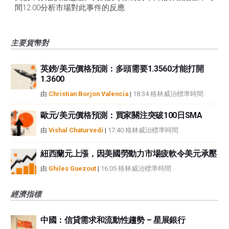
間12:00分析市場對此事件的反應
主要貨幣對
英鎊/美元價格預測：多頭需要1.3560才能打開
1.3600
由
Christian Borjon Valencia
|
18:34 格林威治標準時間
歐元/美元價格預測：買家關注突破100日SMA
由
Vishal Chaturvedi
|
17:40 格林威治標準時間
紐西蘭元上漲，因美國勞動力市場疲軟令美元承壓
由
Ghiles Guezout
|
16:05 格林威治標準時間
經濟指標
中國：信貸需求和流動性趨勢 – 星展銀行