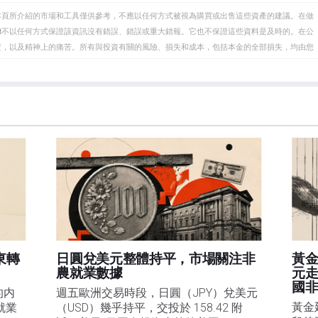
本頁所介紹的市場和工具僅供參考，不應以任何方式被視為購買或出售這些資產的建議。在做
eet不以任何方式保證該資訊沒有錯誤、錯誤或重大錯報。它也不保證這些資料是及時的。在公
資，以及精神上的痛苦。所有與投資有關的風險、損失和成本，包括本金的全部損失，均由您
et或其廣告商的官方政策或立場。作者不對本頁連結的資訊負責。
在本文中提到的任何股票中都沒有頭寸，也沒有與文中提到的任何公司有業務關係。除了
訊的準確性、完整性或適用性不作任何陳述。FXStreet和作者將不承擔任何錯誤，遺漏或任何損
遺漏除外。本文作者和FXStreet並非註冊投資顧問，本文內容無意提供任何投資建議。
東轉
日圓兌美元整體持平，市場關注非
黃金
農就業數據
元
國
的内
週五歐洲交易時段，日圓（JPY）兌美元
黃金
就業
（USD）幾乎持平，交投於 158.42 附