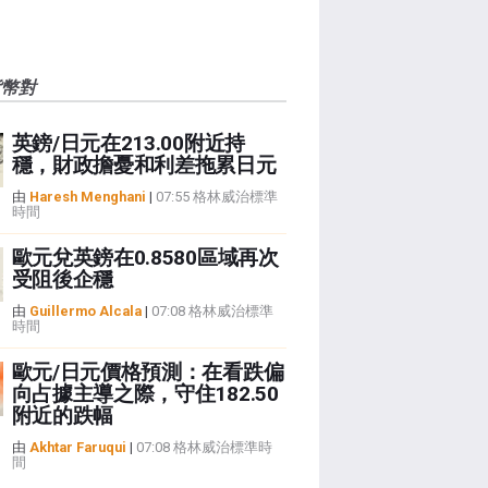
貨幣對
英鎊/日元在213.00附近持
穩，財政擔憂和利差拖累日元
由
Haresh Menghani
|
07:55 格林威治標準
時間
歐元兌英鎊在0.8580區域再次
受阻後企穩
由
Guillermo Alcala
|
07:08 格林威治標準
時間
歐元/日元價格預測：在看跌偏
向占據主導之際，守住182.50
附近的跌幅
由
Akhtar Faruqui
|
07:08 格林威治標準時
間