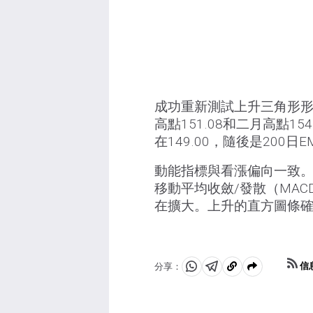
成功重新測試上升三角形
高點151.08和二月高點
在149.00，隨後是200日E
動能指標與看漲偏向一致。
移動平均收斂/發散（MAC
在擴大。上升的直方圖條
信
分享：
分
分
複
享
享
製
至
至
到