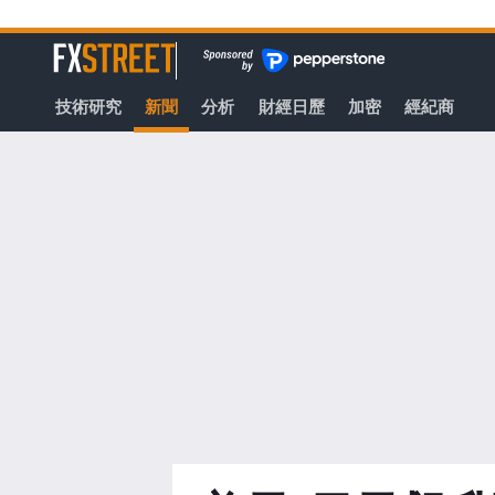
轉
至
FXStreet
主
要
技術研究
新聞
分析
財經日歷
加密
經紀商
內
容