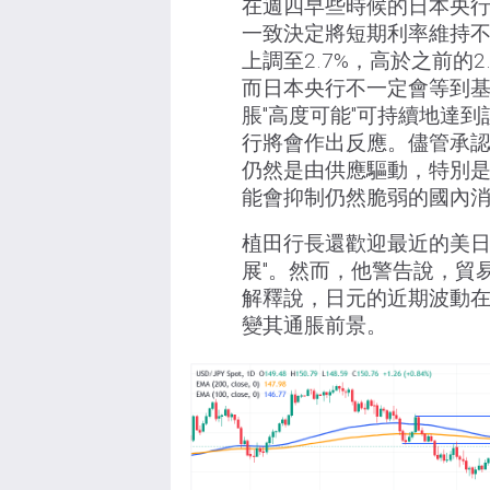
在週四早些時候的日本央
一致決定將短期利率維持
上調至2.7%，高於之前的
而日本央行不一定會等到基
脹"高度可能"可持續地達
行將會作出反應。儘管承
仍然是由供應驅動，特別
能會抑制仍然脆弱的國內
植田行長還歡迎最近的美日
展"。然而，他警告說，貿
解釋說，日元的近期波動在
變其通脹前景。