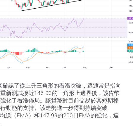
圓確認了從上升三角形的看漲突破，這通常是指向
重新測試接近146.00的三角形上邊界後，該貨幣
並強化了看漲佈局。該貨幣對目前交易於其短期移
上行動能的支持。該走勢進一步得到持續突破
平均線（EMA）和147.99的200日EMA的強化，這
位。