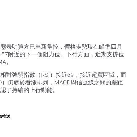
形態表明買方已重新掌控，價格走勢現在瞄準四月
154.57附近的下一個阻力位。下行方面，近期支撐位
MA。
相對強弱指數（RSI）接近69，接近超買區域，而
D）仍處於看漲排列，MACD與信號線之間的差距
確認了持續的上行動能。
息推送