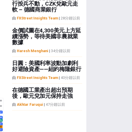
行按兵不動，CZK兌歐元走
軟 – 德國商業銀行
由
FXStreet Insights Team
|
28分鐘以前
金價試圖在4,300美元上方延
續漲勢，等待美國非農就業
數據
由
Haresh Menghani
|
34分鐘以前
日圓：美國利率波動加劇利
好避險資產——紐約梅隆銀行
由
FXStreet Insights Team
|
40分鐘以前
在德國工業產出超出預期
後，歐元兌加元保持走強
由
Akhtar Faruqui
|
47分鐘以前