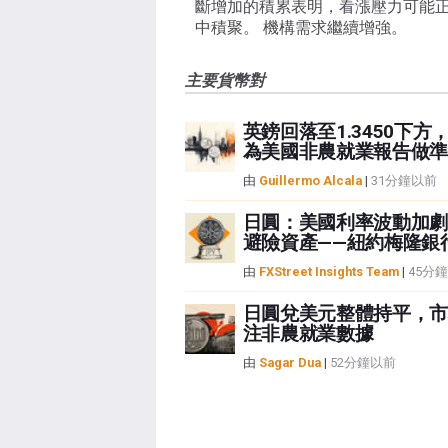
斷增加的積累表明，看漲壓力可能
中積聚。 機構需求繼續增強。
主要貨幣對
英鎊回落至1.3450下方
為美國非農就業報告做準
由
Guillermo Alcala
|
31分鐘以前
日圓：美國利率波動加劇
避險資產——紐約梅隆銀
由
FXStreet Insights Team
|
45分
日圓兌美元整體持平，市
注非農就業數據
由
Sagar Dua
|
52分鐘以前