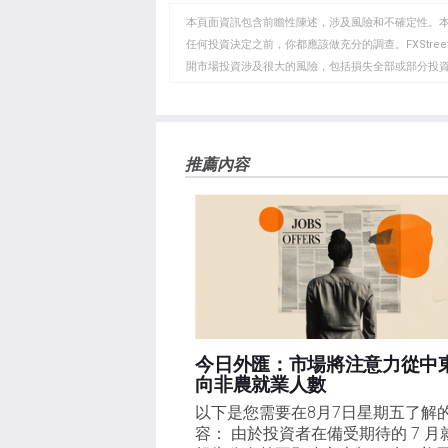
WhatsApp
Telegram
剪
本頁面資訊包含前瞻性陳述，涉及風險和不確定性。
貼
任何投資決定之前，你都應該做充分的調查。FXStr
開市場投資涉及很大的風險，包括損失全部或部分投
板
負責。本文僅代表作者個人觀點，並不代表FXStre
如果文章正文中沒有明確提到，在撰寫本文時，作者
FXStreet，作者沒有收到撰寫這篇文章的報酬。
FXStreet和作者不提供個性化的建議。作者對該資
推薦內容
失，傷害或損害由此資訊及其顯示或使用引起的。錯誤和
今日外匯：市場將注意力從中
向非農就業人數
以下是您需要在8月7日星期五了解
容： 由於投資者在備受期待的 7 月