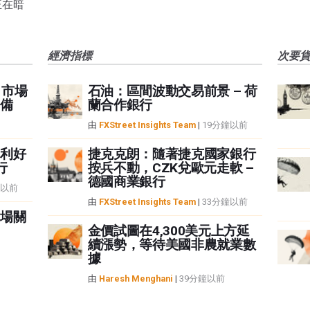
正在暗
經濟指標
次要
，市場
石油：區間波動交易前景 – 荷
備
蘭合作銀行
由
FXStreet Insights Team
|
19分鐘以前
利好
捷克克朗：隨著捷克國家銀行
行
按兵不動，CZK兌歐元走軟 –
德國商業銀行
鐘以前
由
FXStreet Insights Team
|
33分鐘以前
場關
金價試圖在4,300美元上方延
續漲勢，等待美國非農就業數
據
由
Haresh Menghani
|
39分鐘以前