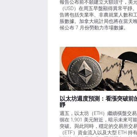
報告公布前不願建立大額頭寸，美
（USD）在周五早盤顯得異常平靜
告將包括失業率、非農就業人數和
脹數據。加拿大統計局也將在當天
候公布 7 月份勞動力市場數據。
以太坊週度預測：看漲突破前
靜
週五，以太坊（ETH）繼續橫盤交
徊在 1,901 美元附近，暗示未來可
突破。與此同時，穩定的交易所交
（ETF）資金流入以及大型 ETH 持