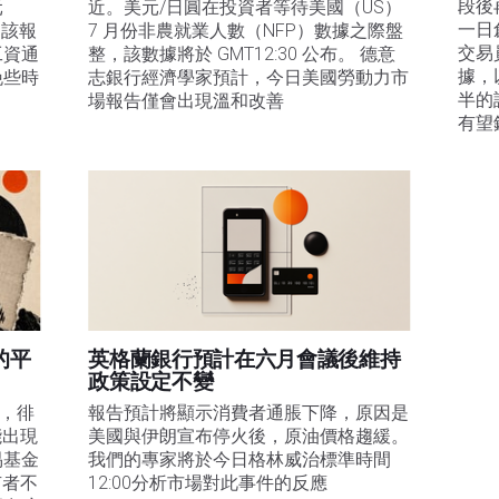
段後
元
近。美元/日圓在投資者等待美國（US）
一日
。該報
7 月份非農就業人數（NFP）數據之際盤
交易
工資通
整，該數據將於 GMT12:30 公布。 德意
據，
晚些時
志銀行經濟學家預計，今日美國勞動力市
半的
場報告僅會出現溫和改善
有望
的平
英格蘭銀行預計在六月會議後維持
政策設定不變
易，徘
報告預計將顯示消費者通脹下降，原因是
能出現
美國與伊朗宣布停火後，原油價格趨緩。
易基金
我們的專家將於今日格林威治標準時間
有者不
12:00分析市場對此事件的反應