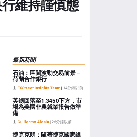
央行維持謹慎態
最新新聞
石油：區間波動交易前景 –
荷蘭合作銀行
由
FXStreet Insights Team
|
14分鐘以前
英鎊回落至1.3450下方，市
場為美國非農就業報告做準
備
由
Guillermo Alcala
|
26分鐘以前
捷克克朗：隨著捷克國家銀