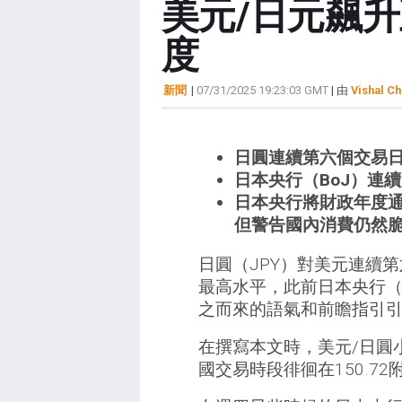
美元/日元飆
度
新聞
|
07/31/2025 19:23:03 GMT
| 由
Vishal Ch
日圓連續第六個交易日
日本央行（BoJ）連續
日本央行將財政年度通
但警告國內消費仍然
日圓（JPY）對美元連續
最高水平，此前日本央行（B
之而來的語氣和前瞻指引
在撰寫本文時，美元/日圓小
國交易時段徘徊在150.72