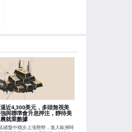
逼近4,300美元，多頭無視美
走強與聯準會升息押注，靜待美
非農就業數據
延續盤中穩步上漲態勢，進入歐洲時