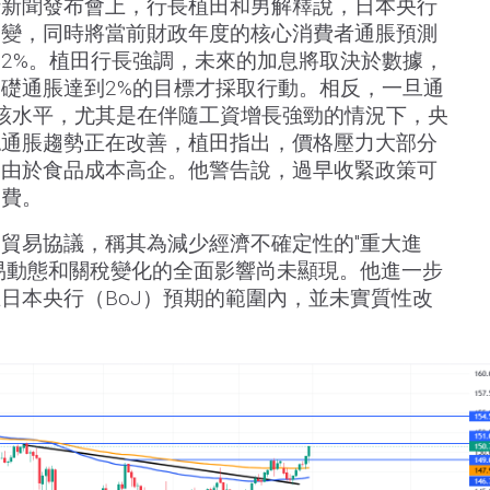
行新聞發布會上，行長植田和男解釋說，日本央行
不變，同時將當前財政年度的核心消費者通脹預測
2.2%。植田行長強調，未來的加息將取決於數據，
礎通脹達到2%的目標才採取行動。相反，一旦通
到該水平，尤其是在伴隨工資增長強勁的情況下，央
認通脹趨勢正在改善，植田指出，價格壓力大部分
是由於食品成本高企。他警告說，過早收緊政策可
消費。
貿易協議，稱其為減少經濟不確定性的"重大進
易動態和關稅變化的全面影響尚未顯現。他進一步
日本央行（BoJ）預期的範圍內，並未實質性改