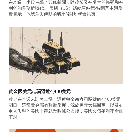
在本週上半段主導了頭條新聞，隨後卻又被慣常的拖延和被
削弱的希望所取代。 美國（US）總統唐納德-特朗普本週反
覆表示，他認為與伊朗的戰爭"很快"就會結束。
黃金因美元走弱逼近4,400美元
黃金在本週末顯著上漲，逼近每金衡盎司關鍵的4,400美元
關口。這種貴金屬的強勁反彈，源於美元大幅回落，以及在
令人失望的美國非農就業數據公布後，美國公債殖利率全面
下滑。