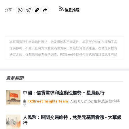
信息推送
分享：
分
分
複
享
享
製
至
至
到
WhatsApp
Telegram
剪
本頁面資訊包含前瞻性陳述，涉及風險和不確定性。本頁所介紹的市場和工具
貼
僅供參考，不應以任何方式被視為購買或出售這些資產的建議。在做任何投資
板
決定之前，你都應該做充分的調查。FXStreet不以任何方式保證該資訊沒有錯
誤、錯誤或重大錯報。它也不保證這些資料是及時的。在公開市場投資涉及很
大的風險，包括損失全部或部分投資，以及精神上的痛苦。所有與投資有關的
風險、損失和成本，包括本金的全部損失，均由您負責。本文僅代表作者個人
最新新聞
觀點，並不代表FXStreet或其廣告商的官方政策或立場。作者不對本頁連結的
資訊負責。
中國：信貸需求和流動性趨勢 – 星展銀行
如果文章正文中沒有明確提到，在撰寫本文時，作者在本文中提到的任何股票
中都沒有頭寸，也沒有與文中提到的任何公司有業務關係。除了FXStreet，作
由
FXStreet Insights Team
|
Aug 07, 21:52 格林威治標準時
間
者沒有收到撰寫這篇文章的報酬。
FXStreet和作者不提供個性化的建議。作者對該資訊的準確性、完整性或適用
人民幣：區間交易維持，兌美元基調看漲 - 大華銀
性不作任何陳述。FXStreet和作者將不承擔任何錯誤，遺漏或任何損失，傷害
行
或損害由此資訊及其顯示或使用引起的。錯誤和遺漏除外。本文作者和