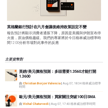
英格蘭銀行預計在六月會議後維持政策設定不變
報告預計將顯示消費者通脹下降，原因是美國與伊朗宣布停
火後，原油價格趨緩。我們的專家將於今日格林威治標準時
間12:00分析市場對此事件的反應
主要貨幣對
英鎊/美元價格預測：多頭需要1.3560才能打開
1.3600
由
Christian Borjon Valencia
|
Aug 07, 18:34 格林威治標準
時間
歐元/美元價格預測：買家關注突破100日SMA
由
Vishal Chaturvedi
|
Aug 07, 17:40 格林威治標準時間