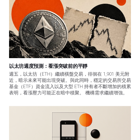
以太坊週度預測：看漲突破前的平靜
週五，以太坊（ETH）繼續橫盤交易，徘徊在 1,901 美元附
近，暗示未來可能出現突破。與此同時，穩定的交易所交易
基金（ETF）資金流入以及大型 ETH 持有者不斷增加的積累
表明，看漲壓力可能正在暗中積聚。 機構需求繼續增強。