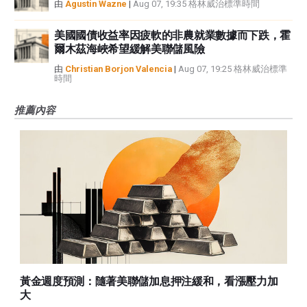
由
Agustin Wazne
|
Aug 07, 19:35 格林威治標準時間
美國國債收益率因疲軟的非農就業數據而下跌，霍
爾木茲海峽希望緩解美聯儲風險
由
Christian Borjon Valencia
|
Aug 07, 19:25 格林威治標準
時間
推薦內容
黃金週度預測：隨著美聯儲加息押注緩和，看漲壓力加
大