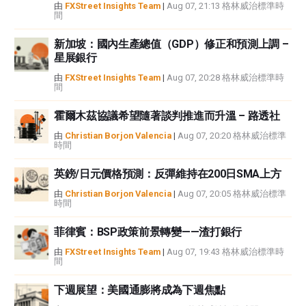
FXStreet並非註冊投資顧問，本文內容無意提供任何投資建議。
由
FXStreet Insights Team
|
Aug 07, 21:13 格林威治標準時
間
新加坡：國內生產總值（GDP）修正和預測上調 –
星展銀行
由
FXStreet Insights Team
|
Aug 07, 20:28 格林威治標準時
間
霍爾木茲協議希望隨著談判推進而升溫 – 路透社
由
Christian Borjon Valencia
|
Aug 07, 20:20 格林威治標準
時間
英鎊/日元價格預測：反彈維持在200日SMA上方
由
Christian Borjon Valencia
|
Aug 07, 20:05 格林威治標準
時間
菲律賓：BSP政策前景轉變——渣打銀行
由
FXStreet Insights Team
|
Aug 07, 19:43 格林威治標準時
間
下週展望：美國通膨將成為下週焦點