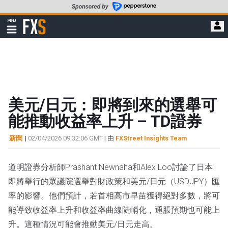
轉
至
FXStreet
MENU
主
顯
示
要
導
內
航
容
美元/日元：即將到來的選舉可
能推動收益率上升 – TD證券
新聞
|
02/04/2026 09:32:06 GMT
| 由
FXStreet Insights Team
道明證券分析師Prashant Newnaha和Alex Loo討論了日本
即將舉行的眾議院選舉對財政策和美元/日元（USDJPY）匯
率的影響。他們預計，若首相高市早苗獲得絕對多數，將可
能導致收益率上升和收益率曲線陡峭化，通脹預期也可能上
升。這種情況可能會推動美元/日元走高。