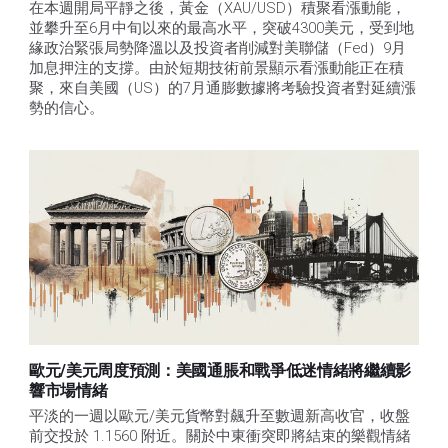
在本週開局平靜之後，黃金（XAU/USD）積聚看漲動能，
並攀升至6月中旬以來的最高水平，突破4300美元，受到地
緣政治緊張局勢降溫以及投資者削減對美聯儲（Fed）9月
加息押注的支撐。由於短期技術前景顯示看漲動能正在積
聚，來自美國（US）的7月通膨數據將考驗投資者對延續漲
勢的信心。 
歐元/美元周度預測：美國通脹和戰爭低迷情緒將繼續影
響市場情緒
平淡的一週以歐元/美元貨幣對飆升至數週新高收官，收盤
前交投於 1.1560 附近。關於中東衝突即將結束的樂觀情緒