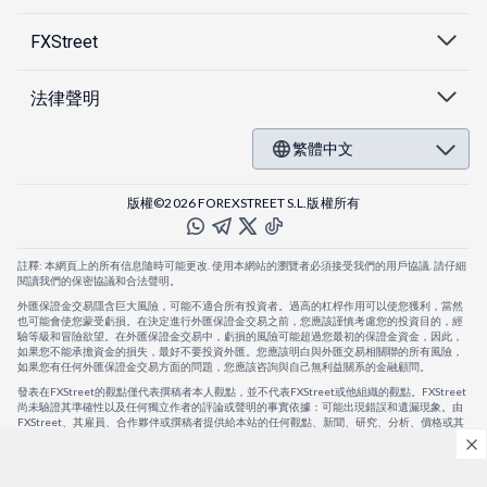
FXStreet
法律聲明
繁體中文
版權©2026 FOREXSTREET S.L.版權所有
註釋: 本網頁上的所有信息隨時可能更改. 使用本網站的瀏覽者必須接受我們的用戶協議. 請仔細
閱讀我們的保密協議和合法聲明。
外匯保證金交易隱含巨大風險，可能不適合所有投資者。過高的杠桿作用可以使您獲利，當然
也可能會使您蒙受虧損。在決定進行外匯保證金交易之前，您應該謹慎考慮您的投資目的，經
驗等級和冒險欲望。在外匯保證金交易中，虧損的風險可能超過您最初的保證金資金，因此，
如果您不能承擔資金的損失，最好不要投資外匯。您應該明白與外匯交易相關聯的所有風險，
如果您有任何外匯保證金交易方面的問題，您應該咨詢與自己無利益關系的金融顧問。
發表在FXStreet的觀點僅代表撰稿者本人觀點，並不代表FXStreet或他組織的觀點。FXStreet
尚未驗證其準確性以及任何獨立作者的評論或聲明的事實依據：可能出現錯誤和遺漏現象。由
FXStreet、其雇員、合作夥伴或撰稿者提供給本站的任何觀點、新聞、研究、分析、價格或其
他信息，僅作為壹般的市場評論，並不構成投資建議。FXStreet將不會承擔任何損失或損害的
賠償責任，包括但不限於因直接或間接使用或依賴這些信息而可能產生的任何利潤損失。