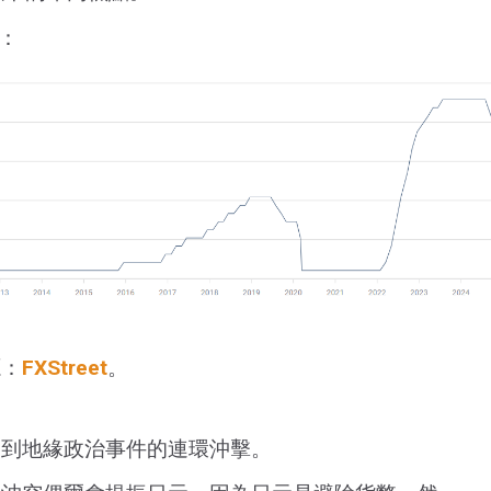
息：
源：
FXStreet
。
受到地緣政治事件的連環沖擊。