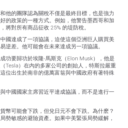
普和他的團隊認為關稅不僅是最終目標，也是強力
偏好的政策的一種方式。例如，他警告墨西哥和加
將對所有商品征收 25% 的堤防稅。
與中國達成了一項協議，迫使這個亞洲巨人購買美
貿易逆差。他可能會在未來達成另一項協議。
功要歸功於埃隆-馬斯克（Elon Musk），他是
（Tesla）在內的多家公司的創始人，特斯拉嚴重
。這位出生於南非的億萬富翁與中國政府有著特殊
來與中國國家主席習近平達成協議，而不是進行一
些貨幣可能會下跌，但兌日元不會下跌。為什麽？
張局勢敏感的避險資產。如果中美緊張局勢緩解，