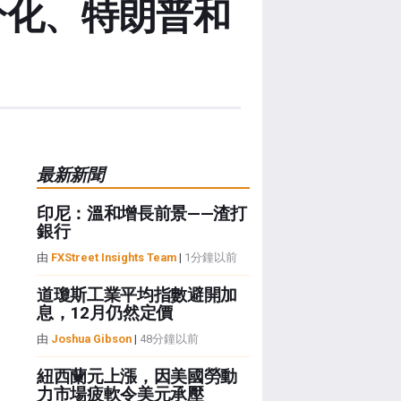
分化、特朗普和
最新新聞
印尼：溫和增長前景——渣打
銀行
由
FXStreet Insights Team
|
1分鐘以前
道瓊斯工業平均指數避開加
息，12月仍然定價
由
Joshua Gibson
|
48分鐘以前
紐西蘭元上漲，因美國勞動
力市場疲軟令美元承壓