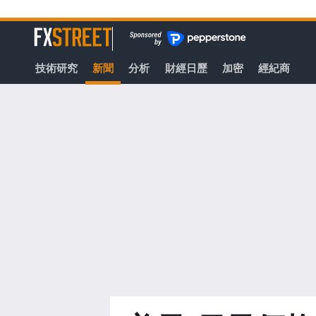
轉
至
FXStreet
主
要
技術研究
新聞
分析
財經日歷
加密
經紀商
內
容