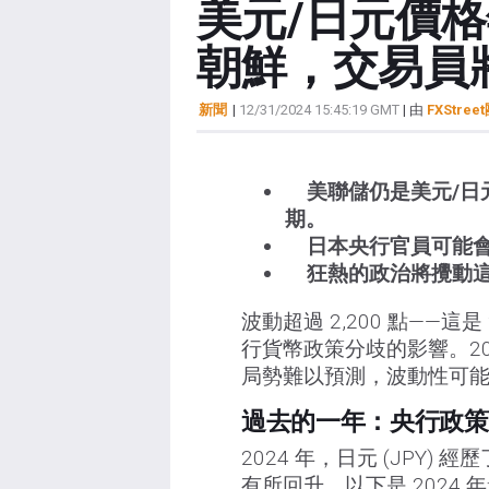
美元/日元價
朝鮮，交易員將
新聞
|
12/31/2024 15:45:19 GMT
| 由
FXStree
美聯儲仍是美元/日元
期。
日本央行官員可能會
狂熱的政治將攪動這
波動超過 2,200 點——
行貨幣政策分歧的影響。2
局勢難以預測，波動性可能
過去的一年：央行政策
2024 年，日元 (JPY)
有所回升。以下是 2024