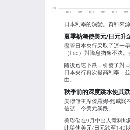
日本利率的演變。資料來
夏季熱潮使美元/日元升至 
盡管日本央行采取了這一
（Fed）對降息猶豫不決。美元
隨後迅速下跌，引發了對日
日本央行再次提高利率，並將
由。
秋季前的深度跳水使其跌破
美聯儲主席傑羅姆-鮑威爾在
信號，令美元暴跌。
美聯儲在9月中出人意料地
此舉使美元/日元跌至140