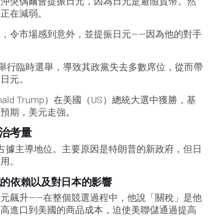
的沖突偶爾會提振日元，因為日元是避險貨幣。然
響正在減弱。
，令市場感到意外，並提振日元——因為他的對手
 月舉行臨時選舉，導致其政黨失去多數席位，從而帶
了日元。
ald Trump）在美國（US）總統大選中獲勝，基
的預期，美元走強。
政治考量
能會占據主導地位。主要原因是特朗普的新政府，但日
作用。
克的依賴以及對日本的影響
元飆升——在整個競選過程中，他說「關稅」是他
提高進口到美國的商品成本，迫使美聯儲通過提高