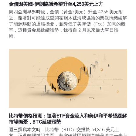
金價因美國-伊朗協議希望升至4,250美元上方
周四亞洲早盤時段，金價（黃金/美元）升至 4255 美元附
近。隨著對可能達成重開霍爾木茲海峽協議的樂觀情緒緩解
了能源驅動的通脹擔憂，並降低了美聯儲（Fed）加息的概
率，這種貴金屬延續漲勢，錄得自 2 月以來最大單日漲
幅。 
比特幣價格預測：隨著ETF資金流入和美伊和平希望緩解
市場擔憂，BTC延續漲勢
週三撰寫本文時，比特幣（BTC）交投於 64,316 美元上
方，正邁向關鍵阻力區，若突破該區域則意味著將進一步上