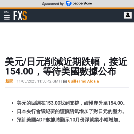
轉
至
FXStreet
MENU
主
顯
示
要
導
內
航
容
美元/日元削減近期跌幅，接近
154.00，等待美國數據公布
新聞
|
11/05/2025 11:50:42 GMT
| 由
Guillermo Alcala
美元的回調在153.00找到支撐，緩慢爬升至154.00。
日本央行會議紀要的謹慎語氣增加了對日元的壓力。
預計美國ADP數據將顯示10月份淨就業小幅增加。