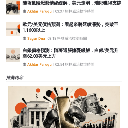
隨著風險厭惡情緒緩解，美元走弱，瑞郎獲得支撐
由
Akhtar Faruqui
|
03:37 格林威治標準時間
歐元/美元價格預測：看起來將延續漲勢，突破至
1.1600以上
由
Sagar Dua
|
03:18 格林威治標準時間
白銀價格預測：隨著通脹擔憂緩解，白銀/美元升
至62.00美元上方
由
Akhtar Faruqui
|
02:54 格林威治標準時間
推薦內容