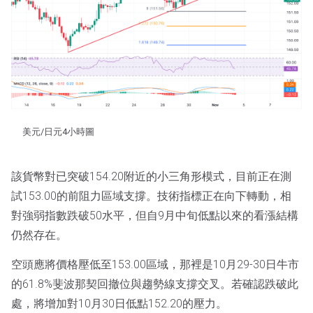
美元/日元4小時圖
該貨幣對已突破154.20附近的小三角形模式，目前正在測
試153.00的前阻力區域支撐。技術指標正在向下轉動，相
對強弱指數跌破50水平，但自9月中旬低點以來的看漲結構
仍然存在。
空頭應將價格壓低至153.00區域，那裡是10月29-30日牛市
的61.8%斐波那契回撤位與趨勢線支撐交叉。若確認跌破此
處，將增加對10月30日低點152.20的壓力。