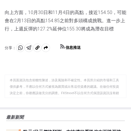
向上方面，10月30日和11月4日的高點，接近154.50，可能
會在2月13日的高點154.85之前對多頭構成挑戰。進一步上
行，上週反彈的127.2%延伸位155.30將成為潛在目標
信息推送
分享：
分
分
複
享
享
製
至
至
到
WhatsApp
Telegram
剪
本頁面資訊包含前瞻性陳述，涉及風險和不確定性。本頁所介紹的市場和工具
貼
僅供參考，不應以任何方式被視為購買或出售這些資產的建議。在做任何投資
板
決定之前，你都應該做充分的調查。FXStreet不以任何方式保證該資訊沒有錯
誤、錯誤或重大錯報。它也不保證這些資料是及時的。在公開市場投資涉及很
大的風險，包括損失全部或部分投資，以及精神上的痛苦。所有與投資有關的
風險、損失和成本，包括本金的全部損失，均由您負責。本文僅代表作者個人
最新新聞
觀點，並不代表FXStreet或其廣告商的官方政策或立場。作者不對本頁連結的
資訊負責。