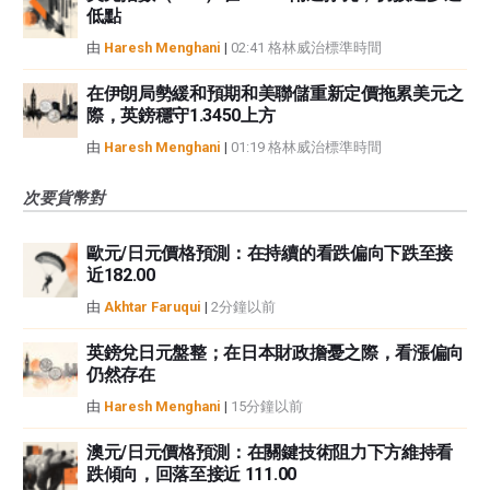
低點
由
Haresh Menghani
|
02:41 格林威治標準時間
在伊朗局勢緩和預期和美聯儲重新定價拖累美元之
際，英鎊穩守1.3450上方
由
Haresh Menghani
|
01:19 格林威治標準時間
次要貨幣對
歐元/日元價格預測：在持續的看跌偏向下跌至接
近182.00
由
Akhtar Faruqui
|
2分鐘以前
英鎊兌日元盤整；在日本財政擔憂之際，看漲偏向
仍然存在
由
Haresh Menghani
|
15分鐘以前
澳元/日元價格預測：在關鍵技術阻力下方維持看
跌傾向，回落至接近 111.00