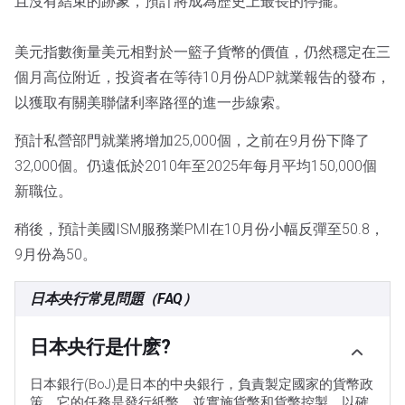
且沒有結束的跡象，預計將成為歷史上最長的停擺。
美元指數衡量美元相對於一籃子貨幣的價值，仍然穩定在三
個月高位附近，投資者在等待10月份ADP就業報告的發布，
以獲取有關美聯儲利率路徑的進一步線索。
預計私營部門就業將增加25,000個，之前在9月份下降了
32,000個。仍遠低於2010年至2025年每月平均150,000個
新職位。
稍後，預計美國ISM服務業PMI在10月份小幅反彈至50.8，
9月份為50。
日本央行常見問題（FAQ）
日本央行是什麽?
日本銀行(BoJ)是日本的中央銀行，負責製定國家的貨幣政
策。它的任務是發行紙幣，並實施貨幣和貨幣控製，以確