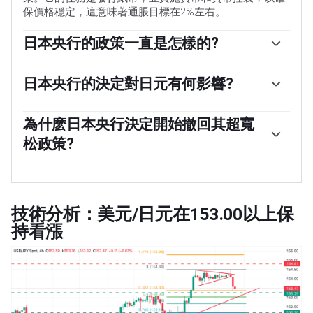
保價格穩定，這意味著通脹目標在2%左右。
日本央行的政策一直是怎樣的?
2013年，日本央行(Bank of Japan)開始實施超寬松的貨幣
政策，以在低通脹環境下刺激經濟和推高通脹。央行的政
日本央行的決定對日元有何影響?
策是基於量化和定性寬松政策(QQE)，即印刷鈔票購買政
日本央行的大規模刺激措施導致日元對其他主要貨幣貶
府或公司債券等資產，以提供流動性。2016年，央行加大
值。這一過程在2022年和2023年加劇，原因是日本央行與
為什麽日本央行決定開始撤回其超寬
了策略力度，進一步放松政策，先是引入負利率，然後直
其他主要央行之間的政策分歧越來越大，後者選擇大幅加
接控製10年期政府債券的收益率。2024年3月，日本央行
松政策?
息以對抗數十年來的高通脹水平。日本央行的政策導致日
提高了利率，實際上退出了超寬松的貨幣政策立場。
元與其他貨幣的匯率差距擴大，從而拉低了日元的價值。
日元貶值和全球能源價格飆升導致日本通貨膨脹率上升，
這一趨勢在2024年部分逆轉，當時日本央行決定放棄超寬
超過了日本央行2%的目標。該國工資上漲的前景——助長
松的政策立場。
通脹的一個關鍵因素——也促成了這一舉措。
技術分析：美元/日元在153.00以上保
持看漲