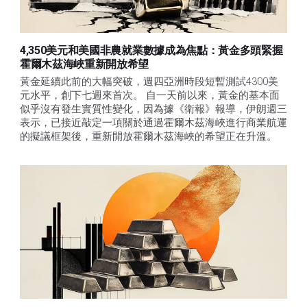
4,350美元和美國非農就業數據成為焦點：黃金多頭緊握
霍爾木茲海峽重新開放希望
黃金延續此前的大幅突破，週四亞洲時段短暫測試4300美
元水平，創下七週來首次。 自一天前以來，黃金的基本面
似乎沒有發生實質性變化，因為據《衛報》報導，伊朗週三
表示，已接近敲定一項關於通過霍爾木茲海峽進行商業航運
的擬議框架後，重新開放霍爾木茲海峽的希望正在升溫。