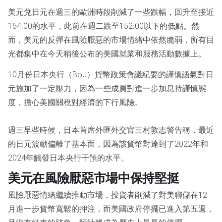
美元兌日元在週三的歐洲時段削減了一些跌幅，回升至接近
154.00的水平，此前在週二跌至152.00以下的低點。然
而，美元的反彈在風險厭惡的市場情緒中依然脆弱，所有目
光都集中在今天稍後公布的美國就業和服務活動數據上。
10月份日本央行（BoJ）貨幣政策會議紀要的謹慎語氣對日
元施加了一定壓力，因為一些成員對進一步加息持謹慎態
度，擔心美國關稅對經濟的下行風險。
週三早些時候，日本首席外匯外交官三村敦志警告稱，最近
的日元波動偏離了基本面，因為該貨幣對達到了2022年和
2024年觸發日本央行干預的水平。
美元在風險厭惡市場中保持堅挺
風險厭惡情緒繼續推動市場，投資者削減了對美聯儲在12
月進一步貨幣寬鬆的押注，而美國政府停擺已進入第五週，