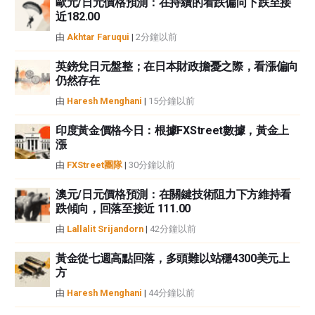
歐元/日元價格預測：在持續的看跌偏向下跌至接
如果文章正文中沒有明確提到，在撰寫本文時，作者在本文中提到的任何股票
近182.00
中都沒有頭寸，也沒有與文中提到的任何公司有業務關係。除了FXStreet，作
者沒有收到撰寫這篇文章的報酬。
由
Akhtar Faruqui
|
2分鐘以前
FXStreet和作者不提供個性化的建議。作者對該資訊的準確性、完整性或適用
性不作任何陳述。FXStreet和作者將不承擔任何錯誤，遺漏或任何損失，傷害
英鎊兌日元盤整；在日本財政擔憂之際，看漲偏向
仍然存在
或損害由此資訊及其顯示或使用引起的。錯誤和遺漏除外。本文作者和
FXStreet並非註冊投資顧問，本文內容無意提供任何投資建議。
由
Haresh Menghani
|
15分鐘以前
印度黃金價格今日：根據FXStreet數據，黃金上
漲
由
FXStreet團隊
|
30分鐘以前
澳元/日元價格預測：在關鍵技術阻力下方維持看
跌傾向，回落至接近 111.00
由
Lallalit Srijandorn
|
42分鐘以前
黃金從七週高點回落，多頭難以站穩4300美元上
方
由
Haresh Menghani
|
44分鐘以前