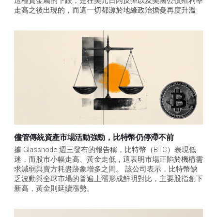
這種貴金屬的下跌，是在美元日內反彈以及美國公債殖利率
走高之後出現的，而這一切都源於地緣政治擔憂再度升溫
儘管傳統資產市場活動強勁，比特幣仍停滯不前
據 Glassnode 週三發布的報告稱，比特幣（BTC）表現低
迷，而股市小幅走高、黃金走低，這表明市場正陷於機構需
求減弱與賣方耗盡跡象增多之間。 該公司表示，比特幣缺
乏波動與全球市場的普遍上漲形成鮮明對比，主要股指創下
新高，黃金則延續漲勢。