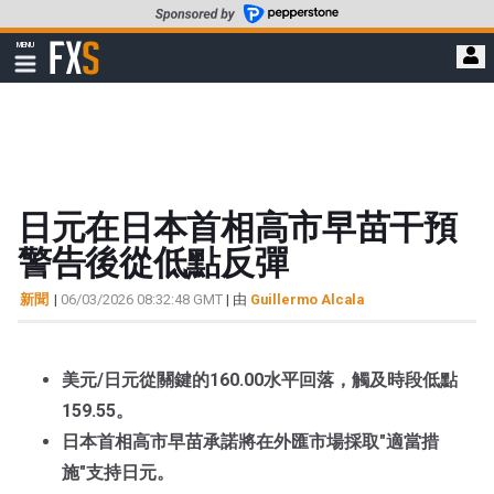
轉
至
FXStreet
MENU
主
顯
示
要
導
內
航
容
日元在日本首相高市早苗干預
警告後從低點反彈
新聞
|
06/03/2026 08:32:48 GMT
| 由
Guillermo Alcala
美元/日元從關鍵的160.00水平回落，觸及時段低點
159.55。
日本首相高市早苗承諾將在外匯市場採取"適當措
施"支持日元。