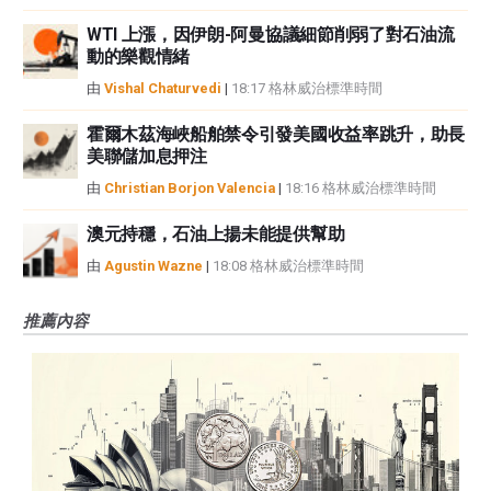
WTI 上漲，因伊朗-阿曼協議細節削弱了對石油流
動的樂觀情緒
由
Vishal Chaturvedi
|
18:17 格林威治標準時間
霍爾木茲海峽船舶禁令引發美國收益率跳升，助長
美聯儲加息押注
由
Christian Borjon Valencia
|
18:16 格林威治標準時間
澳元持穩，石油上揚未能提供幫助
由
Agustin Wazne
|
18:08 格林威治標準時間
推薦內容