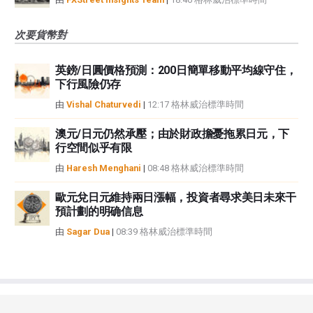
次要貨幣對
英鎊/日圓價格預測：200日簡單移動平均線守住，
下行風險仍存
由
Vishal Chaturvedi
|
12:17 格林威治標準時間
澳元/日元仍然承壓；由於財政擔憂拖累日元，下
行空間似乎有限
由
Haresh Menghani
|
08:48 格林威治標準時間
歐元兌日元維持兩日漲幅，投資者尋求美日未來干
預計劃的明确信息
由
Sagar Dua
|
08:39 格林威治標準時間