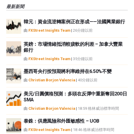
風險、損失和成本，包括本金的全部損失，均由您負責。本文僅代表作者個人
最新新聞
觀點，並不代表FXStreet或其廣告商的官方政策或立場。作者不對本頁連結的
資訊負責。
韓元：資金流逆轉案例正在形成——法國興業銀行
如果文章正文中沒有明確提到，在撰寫本文時，作者在本文中提到的任何股票
中都沒有頭寸，也沒有與文中提到的任何公司有業務關係。除了FXStreet，作
由
FXStreet Insights Team
|
26分鐘以前
者沒有收到撰寫這篇文章的報酬。
FXStreet和作者不提供個性化的建議。作者對該資訊的準確性、完整性或適用
英鎊：市場情緒抵消較疲軟的利差 – 加拿大豐業
性不作任何陳述。FXStreet和作者將不承擔任何錯誤，遺漏或任何損失，傷害
銀行
或損害由此資訊及其顯示或使用引起的。錯誤和遺漏除外。本文作者和
由
FXStreet Insights Team
|
35分鐘以前
FXStreet並非註冊投資顧問，本文內容無意提供任何投資建議。
墨西哥央行按預期將利率維持在6.50%不變
由
Christian Borjon Valencia
|
40分鐘以前
美元/日圓價格預測：多頭在反彈中重新奪回200日
SMA
由
Christian Borjon Valencia
|
18:59 格林威治標準時間
泰銖：供應風險和外匯敏感性 – UOB
由
FXStreet Insights Team
|
18:46 格林威治標準時間