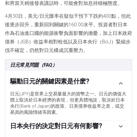
和男當天稍後發表講話時，可能會對加息持積極態度。
4月30日，美元/日元匯率在疑似干預下下跌約400點，但此
後逐步回升，重新回到關鍵的160.00水平。投資者對日本
作為石油進口國的能源衝擊負面影響的擔憂，加上日本政府
債券（JGB）收益率相對較低以及日本央行（BoJ）緊縮步
伐不確定，仍然對日元構成沉重壓力。
日元常見問題（FAQ）
驅動日元的關鍵因素是什麽?
日元(JPY)是世界上交易量最大的貨幣之一。日元的價值大
體上取決於日本經濟的表現，但更具體地說，取決於日本
央行(Bank of Japan)的政策、日美債券收益率之差，或交
易員的風險情緒等因素。
日本央行的決定對日元有何影響?
「日本央行的任務之一是貨幣控製，因此它的舉措對日元