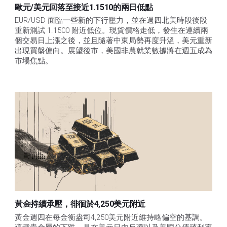
歐元/美元回落至接近1.1510的兩日低點
EUR/USD 面臨一些新的下行壓力，並在週四北美時段後段
重新測試 1.1500 附近低位。現貨價格走低，發生在連續兩
個交易日上漲之後，並且隨著中東局勢再度升溫，美元重新
出現買盤偏向。展望後市，美國非農就業數據將在週五成為
市場焦點。
黃金持續承壓，徘徊於4,250美元附近
黃金週四在每金衡盎司4,250美元附近維持略偏空的基調。