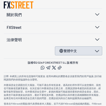
關於我們
FXStreet
法律聲明
繁體中文
版權©2026 FOREXSTREET S.L.版權所有
註釋: 本網頁上的所有信息隨時可能更改. 使用本網站的瀏覽者必須接受我們的用戶協議. 請仔細
閱讀我們的保密協議和合法聲明。
外匯保證金交易隱含巨大風險，可能不適合所有投資者。過高的杠桿作用可以使您獲利，當然
也可能會使您蒙受虧損。在決定進行外匯保證金交易之前，您應該謹慎考慮您的投資目的，經
驗等級和冒險欲望。在外匯保證金交易中，虧損的風險可能超過您最初的保證金資金，因此，
如果您不能承擔資金的損失，最好不要投資外匯。您應該明白與外匯交易相關聯的所有風險，
如果您有任何外匯保證金交易方面的問題，您應該咨詢與自己無利益關系的金融顧問。
發表在FXStreet的觀點僅代表撰稿者本人觀點，並不代表FXStreet或他組織的觀點。FXStreet