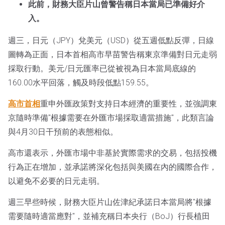
此前，財務大臣片山曾警告稱日本當局已準備好介
入。
週三，日元（JPY）兌美元（USD）從五週低點反彈，日線
圖轉為正面，日本首相高市早苗警告稱東京準備對日元走弱
採取行動。美元/日元匯率已從被視為日本當局底線的
160.00水平回落，觸及時段低點159.55。
高市首相
重申外匯政策對支持日本經濟的重要性，並強調東
京隨時準備"根據需要在外匯市場採取適當措施"，此類言論
與4月30日干預前的表態相似。
高市還表示，外匯市場中非基於實際需求的交易，包括投機
行為正在增加，並承諾將深化包括與美國在內的國際合作，
以避免不必要的日元走弱。
週三早些時候，財務大臣片山佐津紀承諾日本當局將"根據
需要隨時適當應對"，並補充稱日本央行（BoJ）行長植田