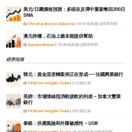
美元/日圓價格預測：多頭在反彈中重新奪回200日
SMA
由
Christian Borjon Valencia
|
18:59 格林威治標準時間
澳元持穩，石油上揚未能提供幫助
由
Agustin Wazne
|
18:08 格林威治標準時間
經濟指標
韓元：資金流逆轉案例正在形成——法國興業銀行
由
FXStreet Insights Team
|
31分鐘以前
英鎊：市場情緒抵消較疲軟的利差 – 加拿大豐業
銀行
由
FXStreet Insights Team
|
39分鐘以前
泰銖：供應風險和外匯敏感性 – UOB
由
FXStreet Insights Team
|
18:46 格林威治標準時間