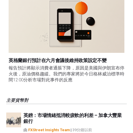
英格蘭銀行預計在六月會議後維持政策設定不變
報告預計將顯示消費者通脹下降，原因是美國與伊朗宣布停
火後，原油價格趨緩。我們的專家將於今日格林威治標準時
間12:00分析市場對此事件的反應
主要貨幣對
英鎊：市場情緒抵消較疲軟的利差 – 加拿大豐業
銀行
由
FXStreet Insights Team
|
39分鐘以前