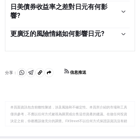
至關重要。日本央行有時會直接幹預外匯市場，通常是為
日美債券收益率之差對日元有何影
了降低日元的價值，不過由於主要貿易夥伴的政治擔憂，
響?
日本央行通常不會這麽做。由於日本央行和其他主要央行
之間的政策分歧越來越大，日本央行在2013年至2024年期
過去10年，日本央行堅持超寬松貨幣政策的立場，導致其
間的超寬松貨幣政策導致日元對主要貨幣貶值。最近，這
與其它央行(尤其是與美聯儲(fed))的政策分歧不斷擴大。
更廣泛的風險情緒如何影響日元?
種超寬松政策的逐漸退出給日元提供了一些支持。」
這支撐了10年期美國國債和10年期日本國債之間利差的擴
日元通常被視為一種避險投資。這意味著，在市場緊張時
大，這有利於美元兌日元。日本央行在2024年決定逐步放
期，投資者更有可能將資金投入日元，因為日元被認為具
棄超寬松政策，加上其他主要央行的降息，正在縮小這一
有可靠性和穩定性。動蕩時期可能會使日元對其他被視為
差距。
投資風險更大的貨幣升值。
信息推送
分享：
分
分
複
享
享
製
至
至
到
WhatsApp
Telegram
剪
本頁面資訊包含前瞻性陳述，涉及風險和不確定性。本頁所介紹的市場和工具
貼
僅供參考，不應以任何方式被視為購買或出售這些資產的建議。在做任何投資
板
決定之前，你都應該做充分的調查。FXStreet不以任何方式保證該資訊沒有錯
誤、錯誤或重大錯報。它也不保證這些資料是及時的。在公開市場投資涉及很
大的風險，包括損失全部或部分投資，以及精神上的痛苦。所有與投資有關的