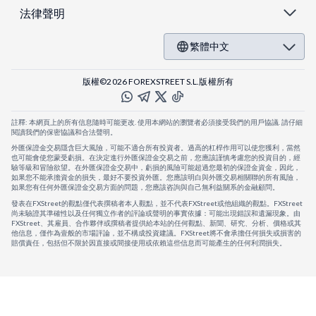
法律聲明
繁體中文
版權©2026 FOREXSTREET S.L.版權所有
註釋: 本網頁上的所有信息隨時可能更改. 使用本網站的瀏覽者必須接受我們的用戶協議. 請仔細
閱讀我們的保密協議和合法聲明。
外匯保證金交易隱含巨大風險，可能不適合所有投資者。過高的杠桿作用可以使您獲利，當然
也可能會使您蒙受虧損。在決定進行外匯保證金交易之前，您應該謹慎考慮您的投資目的，經
驗等級和冒險欲望。在外匯保證金交易中，虧損的風險可能超過您最初的保證金資金，因此，
如果您不能承擔資金的損失，最好不要投資外匯。您應該明白與外匯交易相關聯的所有風險，
如果您有任何外匯保證金交易方面的問題，您應該咨詢與自己無利益關系的金融顧問。
發表在FXStreet的觀點僅代表撰稿者本人觀點，並不代表FXStreet或他組織的觀點。FXStreet
尚未驗證其準確性以及任何獨立作者的評論或聲明的事實依據：可能出現錯誤和遺漏現象。由
FXStreet、其雇員、合作夥伴或撰稿者提供給本站的任何觀點、新聞、研究、分析、價格或其
他信息，僅作為壹般的市場評論，並不構成投資建議。FXStreet將不會承擔任何損失或損害的
賠償責任，包括但不限於因直接或間接使用或依賴這些信息而可能產生的任何利潤損失。