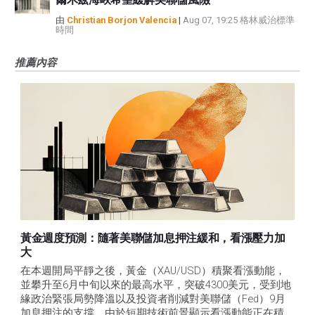
由
Christian Borjon Valencia
|
Aug 07, 19:25 格林威治標準
時間
推薦內容
黃金週度預測：隨著美聯儲加息押注緩和，看漲壓力加
大
在本週開局平靜之後，黃金（XAU/USD）積聚看漲動能，
並攀升至6月中旬以來的最高水平，突破4300美元，受到地
緣政治緊張局勢降溫以及投資者削減對美聯儲（Fed）9月
加息押注的支撐。由於短期技術前景顯示看漲動能正在積