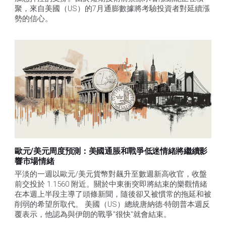
聚，來自美國（US）的7月通膨數據將考驗投資者對延續漲
勢的信心。 
歐元/美元周度預測：美國通脹和戰爭低迷情緒將繼續影
響市場情緒
平淡的一週以歐元/美元貨幣對飆升至數週新高收官，收盤
前交投於 1.1560 附近。關於中東衝突即將結束的樂觀情緒
在本週上半段主導了頭條新聞，隨後卻又被慣常的拖延和被
削弱的希望所取代。 美國（US）總統唐納德-特朗普本週反
覆表示，他認為與伊朗的戰爭"很快"就會結束。