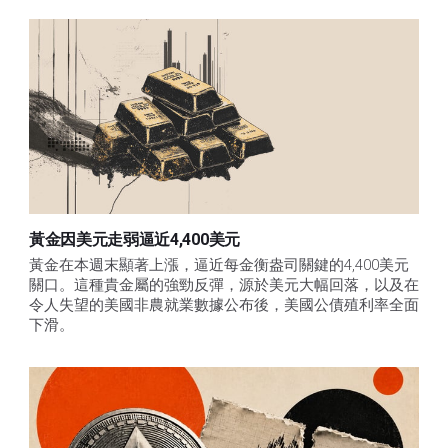
黃金因美元走弱逼近4,400美元
黃金在本週末顯著上漲，逼近每金衡盎司關鍵的4,400美元
關口。這種貴金屬的強勁反彈，源於美元大幅回落，以及在
令人失望的美國非農就業數據公布後，美國公債殖利率全面
下滑。