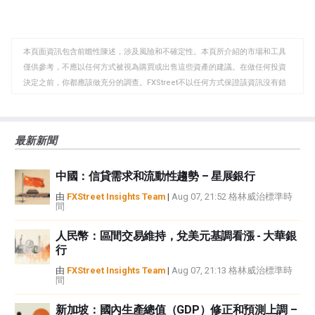
享
享
製
至
至
到
WhatsApp
Telegram
剪
本頁面資訊包含前瞻性陳述，涉及風險和不確定性。本頁所介紹的市場和工具
貼
僅供參考，不應以任何方式被視為購買或出售這些資產的建議。在做任何投資
板
決定之前，你都應該做充分的調查。FXStreet不以任何方式保證該資訊沒有錯
誤、錯誤或重大錯報。它也不保證這些資料是及時的。在公開市場投資涉及很
大的風險，包括損失全部或部分投資，以及精神上的痛苦。所有與投資有關的
風險、損失和成本，包括本金的全部損失，均由您負責。本文僅代表作者個人
最新新聞
觀點，並不代表FXStreet或其廣告商的官方政策或立場。作者不對本頁連結的
資訊負責。
中國：信貸需求和流動性趨勢 – 星展銀行
如果文章正文中沒有明確提到，在撰寫本文時，作者在本文中提到的任何股票
中都沒有頭寸，也沒有與文中提到的任何公司有業務關係。除了FXStreet，作
由
FXStreet Insights Team
|
Aug 07, 21:52 格林威治標準時
間
者沒有收到撰寫這篇文章的報酬。
FXStreet和作者不提供個性化的建議。作者對該資訊的準確性、完整性或適用
人民幣：區間交易維持，兌美元基調看漲 - 大華銀
性不作任何陳述。FXStreet和作者將不承擔任何錯誤，遺漏或任何損失，傷害
行
或損害由此資訊及其顯示或使用引起的。錯誤和遺漏除外。本文作者和
FXStreet並非註冊投資顧問，本文內容無意提供任何投資建議。
由
FXStreet Insights Team
|
Aug 07, 21:13 格林威治標準時
間
新加坡：國內生產總值（GDP）修正和預測上調 –