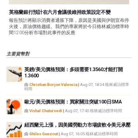
英格蘭銀行預計在六月會議後維持政策設定不變
報告預計將顯示消費者通脹下降，原因是美國與伊朗宣布停
火後，原油價格趨緩。我們的專家將於今日格林威治標準時
間12:00分析市場對此事件的反應
主要貨幣對
英鎊/美元價格預測：多頭需要1.3560才能打開
1.3600
由
Christian Borjon Valencia
|
Aug 07, 18:34 格林威治標準
時間
歐元/美元價格預測：買家關注突破100日SMA
由
Vishal Chaturvedi
|
Aug 07, 17:40 格林威治標準時間
紐西蘭元上漲，因美國勞動力市場疲軟令美元承壓
由
Ghiles Guezout
|
Aug 07, 16:05 格林威治標準時間