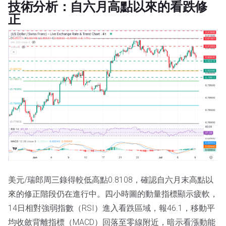
技術分析：自六月高點以來的看跌修
正
美元/瑞郎周三錄得較低高點0.8108，確認自六月末高點以
來的修正階段仍在進行中。四小時圖的動量指標顯示疲軟，
14日相對強弱指數（RSI）進入看跌區域，報46.1，移動平
均收斂背離指標（MACD）回落至零線附近，暗示看漲動能