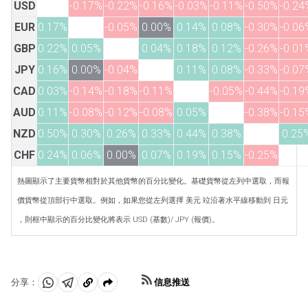
USD
-0.17%
-0.22%
-0.16%
-0.03%
-0.11%
-0.50%
-0.24
EUR
0.17%
-0.05%
0.00%
0.14%
0.08%
-0.30%
-0.06
GBP
0.22%
0.05%
0.04%
0.18%
0.12%
-0.26%
-0.01
JPY
0.16%
0.00%
-0.04%
0.11%
0.08%
-0.33%
-0.07
CAD
0.03%
-0.14%
-0.18%
-0.11%
-0.05%
-0.44%
-0.19
AUD
0.11%
-0.08%
-0.12%
-0.08%
0.05%
-0.38%
-0.15
NZD
0.50%
0.30%
0.26%
0.33%
0.44%
0.38%
0.25
CHF
0.24%
0.06%
0.00%
0.07%
0.19%
0.15%
-0.25%
熱圖顯示了主要貨幣相對於其他貨幣的百分比變化。基礎貨幣從左列中選取，而報
價貨幣從頂部行中選取。例如，如果您從左列選擇 美元 竝沿著水平線移動到 日元
，則框中顯示的百分比變化將表示 USD (基數)/ JPY (報價)。
信息推送
分享：
分
分
複