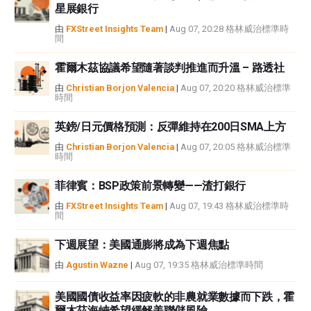
星展銀行
由
FXStreet Insights Team
|
Aug 07, 20:28 格林威治標準時
間
霍爾木茲協議希望隨著談判推進而升溫 – 路透社
由
Christian Borjon Valencia
|
Aug 07, 20:20 格林威治標準
時間
英鎊/日元價格預測：反彈維持在200日SMA上方
由
Christian Borjon Valencia
|
Aug 07, 20:05 格林威治標準
時間
菲律賓：BSP政策前景轉變——渣打銀行
由
FXStreet Insights Team
|
Aug 07, 19:43 格林威治標準時
間
下週展望：美國通膨將成為下週焦點
由
Agustin Wazne
|
Aug 07, 19:35 格林威治標準時間
美國國債收益率因疲軟的非農就業數據而下跌，霍
爾木茲海峽希望緩解美聯儲風險