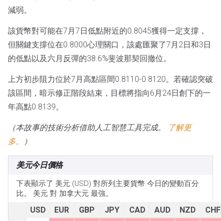
減弱。
該貨幣對可能在7月7日低點附近的0.8045獲得一定支撐，
但關鍵支撐位在0.8000心理關口，該處匯聚了7月2日和3日
的低點以及六月反彈的38.6%斐波那契回撤位。
上方初步阻力位於7月高點區間0.8110-0.8120。若確認突破
該區間，暗示修正階段結束，目標將指向6月24日創下的一
年高點0.8139。
（本故事的技術分析借助人工智慧工具完成。
了解更
多。
）
美元今日價格
下表顯示了 美元 (USD) 對所列主要貨幣 今日的變動百分
比。 美元 對 加拿大元 最強。
USD
EUR
GBP
JPY
CAD
AUD
NZD
CHF