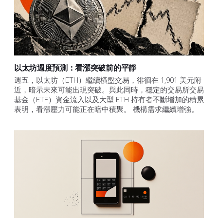
以太坊週度預測：看漲突破前的平靜
週五，以太坊（ETH）繼續橫盤交易，徘徊在 1,901 美元附
近，暗示未來可能出現突破。與此同時，穩定的交易所交易
基金（ETF）資金流入以及大型 ETH 持有者不斷增加的積累
表明，看漲壓力可能正在暗中積聚。 機構需求繼續增強。