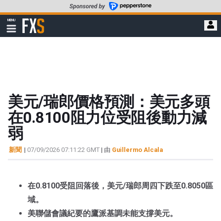
轉
至
FXStreet
MENU
主
顯
示
要
導
內
航
容
美元/瑞郎價格預測：美元多頭
在0.8100阻力位受阻後動力減
弱
新聞
|
07/09/2026 07:11:22 GMT
| 由
Guillermo Alcala
在0.8100受阻回落後，美元/瑞郎周四下跌至0.8050區
域。
美聯儲會議紀要的鷹派基調未能支撐美元。