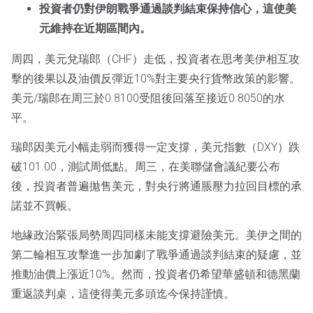
投資者仍對伊朗戰爭通過談判結束保持信心，這使美
元維持在近期區間內。
周四，美元兌瑞郎（CHF）走低，投資者在思考美伊相互攻
擊的後果以及油價反彈近10%對主要央行貨幣政策的影響。
美元/瑞郎在周三於0.8100受阻後回落至接近0.8050的水
平。
瑞郎因美元小幅走弱而獲得一定支撐，美元指數（DXY）跌
破101.00，測試周低點。周三，在美聯儲會議紀要公布
後，投資者普遍拋售美元，對央行將通脹壓力拉回目標的承
諾並不買帳。
地緣政治緊張局勢周四同樣未能支撐避險美元。美伊之間的
第二輪相互攻擊進一步加劇了戰爭通過談判結束的疑慮，並
推動油價上漲近10%。然而，投資者仍希望華盛頓和德黑蘭
重返談判桌，這使得美元多頭迄今保持謹慎。