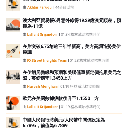
由
Akhtar Faruqui
|
44分鐘以前
澳大利亞貿易帳6月意外錄得19.29億澳元順差，預
期為-11億
由
Lallalit Srijandorn
|
01:34 格林威治標準時間
在岸突破6.75創逾三年半新高，美方高調造勢美伊
協議
由
FXStreet Insights Team
|
01:28 格林威治標準時間
在伊朗局勢緩和預期和美聯儲重新定價拖累美元之
際，英鎊穩守1.3450上方
由
Haresh Menghani
|
01:19 格林威治標準時間
歐元在美國數據疲軟後升至1.1550上方
由
Lallalit Srijandorn
|
01:19 格林威治標準時間
中國人民銀行將美元/人民幣中間價設定為
6.7895，前值為6.7889