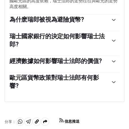
國歐元區的高度依賴，瑞士法郎的走勢往往與歐元的走勢
高度相關。
為什麽瑞郎被視為避險貨幣?
瑞士法郎(CHF)被認為是一種避險資產，或投資者在市場
緊張時傾向於購買的貨幣。這是由於瑞士在世界上的地位:
瑞士國家銀行的決定如何影響瑞士法
穩定的經濟、強勁的出口部門、龐大的央行儲備，以及在
郎?
全球沖突中長期保持中立的政治立場，使瑞士貨幣成為投
資者逃避風險的一個不錯選擇。動蕩時期可能會使瑞郎兌
瑞士國家銀行(SNB)每年召開四次會議——每季度一次，少
其他被視為投資風險更高的貨幣升值。
於其他主要央行——來決定貨幣政策。央行的目標是將年通
經濟數據如何影響瑞士法郎的價值?
脹率控製在2%以下。當通貨膨脹高於目標或預計在可預見
瑞士發布的宏觀經濟數據是評估經濟狀況的關鍵，並可能
的未來高於目標時，銀行將試圖通過提高政策利率來抑製
影響瑞士法郎(CHF)的估值。瑞士經濟總體穩定，但經濟
歐元區貨幣政策對瑞士法郎有何影
價格增長。較高的利率通常對瑞士法郎(CHF)有利，因為
增長、通貨膨脹、經常賬戶或央行外匯儲備的任何突然變
它們會導致更高的收益率，使該國對投資者更具吸引力。
響?
化都有可能引發瑞郎的波動。總體而言，經濟高增長、低
相反，較低的利率往往會削弱瑞郎。
失業率和高信心對瑞郎有利。相反，如果經濟數據顯示勢
作為一個小而開放的經濟體，瑞士嚴重依賴鄰近歐元區經
頭減弱，瑞郎可能會貶值。
濟體的健康發展。歐盟是瑞士的主要經濟夥伴和重要的政
治盟友，因此歐元區的宏觀經濟和貨幣政策穩定對瑞士至
關重要，因此對瑞士法郎(CHF)也至關重要。有了這種依
賴性，一些模型表明，歐元(EUR)和瑞士法郎的命運之間的
信息推送
分享：
相關性超過90%，或者接近完美。
分
分
複