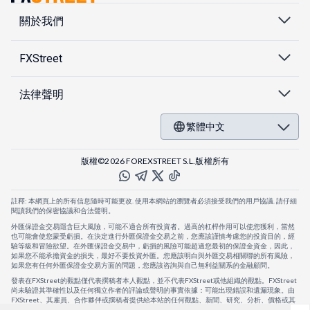
關於我們
FXStreet
法律聲明
繁體中文
版權©2026 FOREXSTREET S.L.版權所有
註釋: 本網頁上的所有信息隨時可能更改. 使用本網站的瀏覽者必須接受我們的用戶協議. 請仔細
閱讀我們的保密協議和合法聲明。
外匯保證金交易隱含巨大風險，可能不適合所有投資者。過高的杠桿作用可以使您獲利，當然
也可能會使您蒙受虧損。在決定進行外匯保證金交易之前，您應該謹慎考慮您的投資目的，經
驗等級和冒險欲望。在外匯保證金交易中，虧損的風險可能超過您最初的保證金資金，因此，
如果您不能承擔資金的損失，最好不要投資外匯。您應該明白與外匯交易相關聯的所有風險，
如果您有任何外匯保證金交易方面的問題，您應該咨詢與自己無利益關系的金融顧問。
發表在FXStreet的觀點僅代表撰稿者本人觀點，並不代表FXStreet或他組織的觀點。FXStreet
尚未驗證其準確性以及任何獨立作者的評論或聲明的事實依據：可能出現錯誤和遺漏現象。由
FXStreet、其雇員、合作夥伴或撰稿者提供給本站的任何觀點、新聞、研究、分析、價格或其
他信息，僅作為壹般的市場評論，並不構成投資建議。FXStreet將不會承擔任何損失或損害的