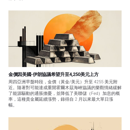
金價因美國-伊朗協議希望升至4,250美元上方
周四亞洲早盤時段，金價（黃金/美元）升至 4255 美元附
近。隨著對可能達成重開霍爾木茲海峽協議的樂觀情緒緩解
了能源驅動的通脹擔憂，並降低了美聯儲（Fed）加息的概
率，這種貴金屬延續漲勢，錄得自 2 月以來最大單日漲
幅。 