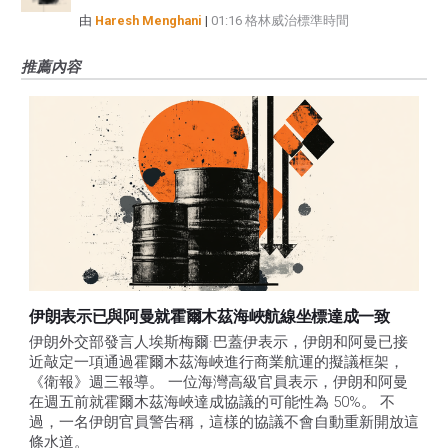
由
Haresh Menghani
|
01:16 格林威治標準時間
推薦內容
伊朗表示已與阿曼就霍爾木茲海峽航線坐標達成一致
伊朗外交部發言人埃斯梅爾·巴蓋伊表示，伊朗和阿曼已接
近敲定一項通過霍爾木茲海峽進行商業航運的擬議框架，
《衛報》週三報導。 一位海灣高級官員表示，伊朗和阿曼
在週五前就霍爾木茲海峽達成協議的可能性為 50%。 不
過，一名伊朗官員警告稱，這樣的協議不會自動重新開放這
條水道。