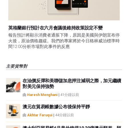
英格蘭銀行預計在六月會議後維持政策設定不變
報告預計將顯示消費者通脹下降，原因是美國與伊朗宣布停
火後，原油價格趨緩。我們的專家將於今日格林威治標準時
間12:00分析市場對此事件的反應
主要貨幣對
在油價反彈和美聯儲加息押注減弱之際，加元繼續
對美元保持強勢
由
Haresh Menghani
|
41分鐘以前
澳元在貿易帳數據公布後保持平靜
由
Akhtar Faruqui
|
44分鐘以前