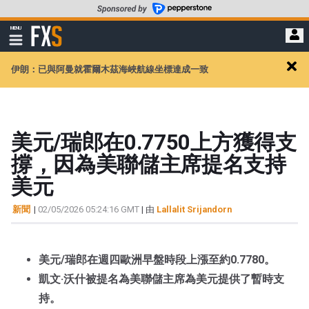
轉
至
FXStreet
MENU
主
顯
示
要
導
內
伊朗：已與阿曼就霍爾木茲海峽航線坐標達成一致
航
Clos
容
alert
美元/瑞郎在0.7750上方獲得支
撐，因為美聯儲主席提名支持
美元
新聞
|
02/05/2026 05:24:16 GMT
| 由
Lallalit Srijandorn
美元/瑞郎在週四歐洲早盤時段上漲至約0.7780。
凱文·沃什被提名為美聯儲主席為美元提供了暫時支
持。