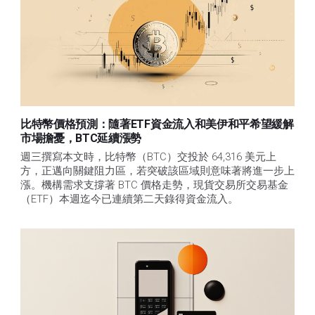
比特幣價格預測：隨著ETF資金流入和美伊和平希望緩解
市場擔憂，BTC延續漲勢
週三撰寫本文時，比特幣（BTC）交投於 64,316 美元上
方，正邁向關鍵阻力區，若突破該區域則意味著將進一步上
漲。機構需求支撐著 BTC 價格走勢，現貨交易所交易基金
（ETF）本週迄今已連續第二天錄得資金流入。