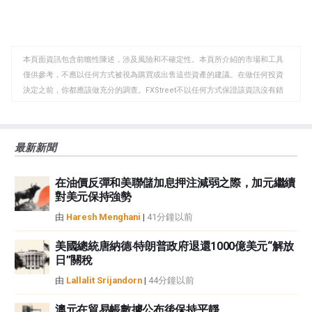
享
享
製
至
至
到
WhatsApp
Telegram
剪
本頁面資訊包含前瞻性陳述，涉及風險和不確定性。本頁所介紹的市場和工具
貼
僅供參考，不應以任何方式被視為購買或出售這些資產的建議。在做任何投資
板
決定之前，你都應該做充分的調查。FXStreet不以任何方式保證該資訊沒有錯
誤、錯誤或重大錯報。它也不保證這些資料是及時的。在公開市場投資涉及很
大的風險，包括損失全部或部分投資，以及精神上的痛苦。所有與投資有關的
風險、損失和成本，包括本金的全部損失，均由您負責。本文僅代表作者個人
最新新聞
觀點，並不代表FXStreet或其廣告商的官方政策或立場。作者不對本頁連結的
資訊負責。
在油價反彈和美聯儲加息押注減弱之際，加元繼續
如果文章正文中沒有明確提到，在撰寫本文時，作者在本文中提到的任何股票
對美元保持強勢
中都沒有頭寸，也沒有與文中提到的任何公司有業務關係。除了FXStreet，作
者沒有收到撰寫這篇文章的報酬。
由
Haresh Menghani
|
41分鐘以前
FXStreet和作者不提供個性化的建議。作者對該資訊的準確性、完整性或適用
性不作任何陳述。FXStreet和作者將不承擔任何錯誤，遺漏或任何損失，傷害
美國總統唐納德·特朗普政府退還1000億美元“解放
日”關稅
或損害由此資訊及其顯示或使用引起的。錯誤和遺漏除外。本文作者和
FXStreet並非註冊投資顧問，本文內容無意提供任何投資建議。
由
Lallalit Srijandorn
|
44分鐘以前
澳元在貿易帳數據公布後保持平靜