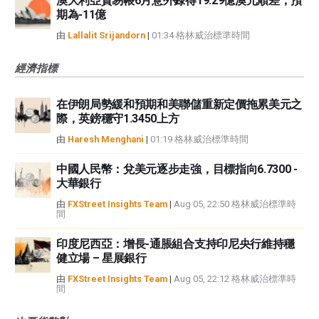
澳大利亞貿易帳6月意外錄得19.29億澳元順差，預
期為-11億
由
Lallalit Srijandorn
|
01:34 格林威治標準時間
經濟指標
在伊朗局勢緩和預期和美聯儲重新定價拖累美元之
際，英鎊穩守1.3450上方
由
Haresh Menghani
|
01:19 格林威治標準時間
中國人民幣：兌美元逐步走強，目標指向6.7300 -
大華銀行
由
FXStreet Insights Team
|
Aug 05, 22:50 格林威治標準時
間
印度尼西亞：增長-通脹組合支持印尼央行維持穩
健立場 – 星展銀行
由
FXStreet Insights Team
|
Aug 05, 22:12 格林威治標準時
間