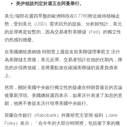
美伊核談判定於週五在阿曼舉行。
美元/瑞郎在週四早盤的歐洲時段在0.7780附近維持積極走
勢，受到美元（USD）需求回升的提振。分析師預計，美元
的反彈將是短暫的，因為交易者對美聯儲（Fed）的獨立性
仍然感到擔憂。
在美國總統唐納德·特朗普上週提名前美聯儲理事凱文·沃什
為美聯儲主席後，美元反彈。交易者預計在他的任期內，降
息的步伐將放緩，並將重點放在縮減美聯儲的資產負債表
上。
然而，關於美國中央銀行獨立性的疑慮在特朗普最近的言論
後重新浮現。美國總統週四表示，如果沃什表達了加息的意
願，他將不會提名沃什領導美國中央銀行。
荷蘭合作銀行（Rabobank）外匯研究主管簡·福利（Jane
Foley）表示：「在今年的大部分時間裡，包括接下來的幾