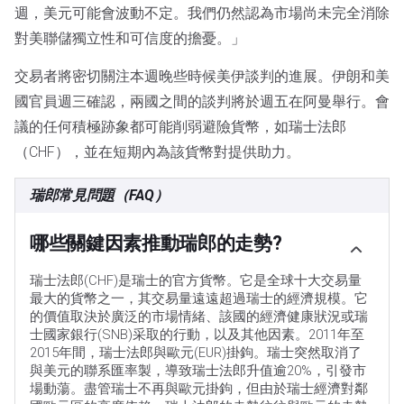
週，美元可能會波動不定。我們仍然認為市場尚未完全消除
對美聯儲獨立性和可信度的擔憂。」
交易者將密切關注本週晚些時候美伊談判的進展。伊朗和美
國官員週三確認，兩國之間的談判將於週五在阿曼舉行。會
議的任何積極跡象都可能削弱避險貨幣，如瑞士法郎
（CHF），並在短期內為該貨幣對提供助力。
瑞郎常見問題（FAQ）
哪些關鍵因素推動瑞郎的走勢?
瑞士法郎(CHF)是瑞士的官方貨幣。它是全球十大交易量
最大的貨幣之一，其交易量遠遠超過瑞士的經濟規模。它
的價值取決於廣泛的市場情緒、該國的經濟健康狀況或瑞
士國家銀行(SNB)采取的行動，以及其他因素。2011年至
2015年間，瑞士法郎與歐元(EUR)掛鉤。瑞士突然取消了
與美元的聯系匯率製，導致瑞士法郎升值逾20%，引發市
場動蕩。盡管瑞士不再與歐元掛鉤，但由於瑞士經濟對鄰