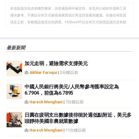
WhatsApp
Telegram
剪
本頁面資訊包含前瞻性陳述，涉及風險和不確定性。本頁所介紹的市場和工具
貼
僅供參考，不應以任何方式被視為購買或出售這些資產的建議。在做任何投資
板
決定之前，你都應該做充分的調查。FXStreet不以任何方式保證該資訊沒有錯
誤、錯誤或重大錯報。它也不保證這些資料是及時的。在公開市場投資涉及很
大的風險，包括損失全部或部分投資，以及精神上的痛苦。所有與投資有關的
風險、損失和成本，包括本金的全部損失，均由您負責。本文僅代表作者個人
最新新聞
觀點，並不代表FXStreet或其廣告商的官方政策或立場。作者不對本頁連結的
資訊負責。
加元走弱，避險需求支撐美元
如果文章正文中沒有明確提到，在撰寫本文時，作者在本文中提到的任何股票
中都沒有頭寸，也沒有與文中提到的任何公司有業務關係。除了FXStreet，作
由
Akhtar Faruqui
|
2分鐘以前
者沒有收到撰寫這篇文章的報酬。
FXStreet和作者不提供個性化的建議。作者對該資訊的準確性、完整性或適用
中國人民銀行將美元/人民幣參考匯率設定為
性不作任何陳述。FXStreet和作者將不承擔任何錯誤，遺漏或任何損失，傷害
6.7904，前值為6.7895
或損害由此資訊及其顯示或使用引起的。錯誤和遺漏除外。本文作者和
由
Haresh Menghani
|
7分鐘以前
FXStreet並非註冊投資顧問，本文內容無意提供任何投資建議。
日圓在疲弱支出數據後徘徊於週低點附近，美元多
頭靜待美國非農就業數據
由
Haresh Menghani
|
11分鐘以前