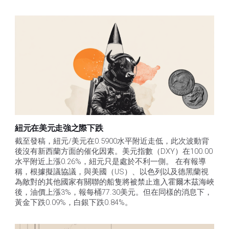
紐元在美元走強之際下跌
截至發稿，紐元/美元在0.5900水平附近走低，此次波動背
後沒有新西蘭方面的催化因素。美元指數（DXY）在100.00
水平附近上漲0.26%，紐元只是處於不利一側。 在有報導
稱，根據擬議協議，與美國（US）、以色列以及德黑蘭視
為敵對的其他國家有關聯的船隻將被禁止進入霍爾木茲海峽
後，油價上漲3%，報每桶77.30美元。但在同樣的消息下，
黃金下跌0.09%，白銀下跌0.84%。