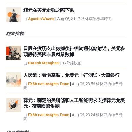
紐元在美元走強之際下跌
由
Agustin Wazne
|
Aug 06, 21:17 格林威治標準時間
經濟指標
日圓在疲弱支出數據後徘徊於週低點附近，美元多
頭靜待美國非農就業數據
由
Haresh Menghani
|
14分鐘以前
人民幣：看漲基調，兌美元上行測試 - 大華銀行
由
FXStreet Insights Team
|
Aug 06, 23:56 格林威治標準時
間
韓元：穩定的美聯儲和人工智能需求支撐韓元兌美
元 - 荷蘭國際集團
由
FXStreet Insights Team
|
Aug 06, 23:24 格林威治標準時
間