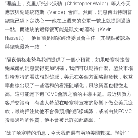
"理論上，克里斯托弗·沃勒（Christopher Waller）等人今天
應該與副總統范斯（Vance）會面。然而，消息傳出特朗普
總統已經下定決心——他在上週末的空軍一號上就提到過這
一點。而總統的選擇很可能是凱文·哈塞特（Kevin
Hassett），他目前是國家經濟委員會主任，其觀點被認為
與總統最為一致。"
"隔夜價格走勢為我們提供了一個小預覽，如果哈塞特接替
鮑威爾的消息變得更加明確，我們可以期待什麼。鑒於市場
對哈塞特的看法相對鴿派，美元在各個方面略顯疲軟，收益
率曲線出現了一些溫和的看漲陡峭化，風險資產也輕微走
高。這可能是下週FOMC會議之前的主導主題。最近與買方
客戶交談時，有些人希望在哈塞特宣布的影響下做空美元疲
軟，最終押注於他不會像預期的那樣鴿派，或者由於FOMC
投票過程的性質，他不會被允許如此鴿派。"
"除了哈塞特的消息，今天我們還有兩項美國數據。預計11