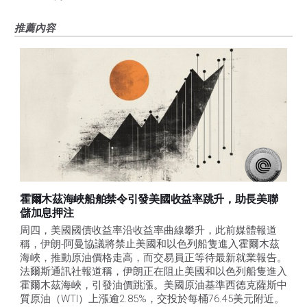
推薦內容
霍爾木茲海峽船舶禁令引發美國收益率跳升，助長美聯
儲加息押注
周四，美國國債收益率沿收益率曲線攀升，此前媒體報道
稱，伊朗-阿曼協議將禁止美國和以色列船隻進入霍爾木茲
海峽，推動原油價格走高，而交易員正等待最新就業報告。
法爾斯通訊社報道稱，伊朗正在阻止美國和以色列船隻進入
霍爾木茲海峽，引發油價跳漲。美國原油基準西德克薩斯中
質原油（WTI）上漲逾2.85%，交投於每桶76.45美元附近。