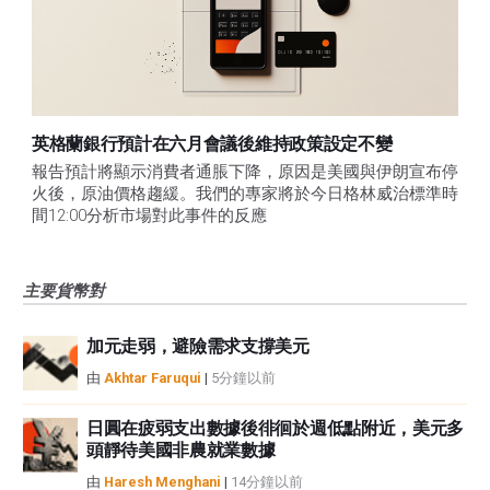
英格蘭銀行預計在六月會議後維持政策設定不變
報告預計將顯示消費者通脹下降，原因是美國與伊朗宣布停
火後，原油價格趨緩。我們的專家將於今日格林威治標準時
間12:00分析市場對此事件的反應
主要貨幣對
加元走弱，避險需求支撐美元
由
Akhtar Faruqui
|
5分鐘以前
日圓在疲弱支出數據後徘徊於週低點附近，美元多
頭靜待美國非農就業數據
由
Haresh Menghani
|
14分鐘以前