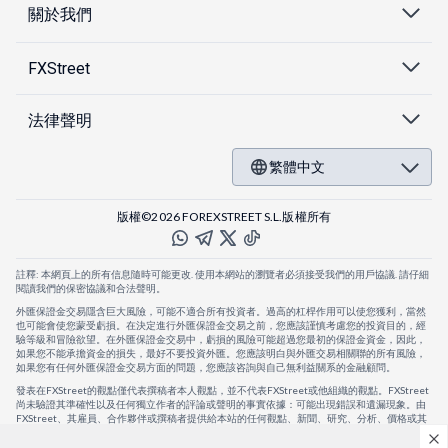
關於我們
FXStreet
法律聲明
繁體中文
版權©2026 FOREXSTREET S.L.版權所有
註釋: 本網頁上的所有信息隨時可能更改. 使用本網站的瀏覽者必須接受我們的用戶協議. 請仔細
閱讀我們的保密協議和合法聲明。
外匯保證金交易隱含巨大風險，可能不適合所有投資者。過高的杠桿作用可以使您獲利，當然
也可能會使您蒙受虧損。在決定進行外匯保證金交易之前，您應該謹慎考慮您的投資目的，經
驗等級和冒險欲望。在外匯保證金交易中，虧損的風險可能超過您最初的保證金資金，因此，
如果您不能承擔資金的損失，最好不要投資外匯。您應該明白與外匯交易相關聯的所有風險，
如果您有任何外匯保證金交易方面的問題，您應該咨詢與自己無利益關系的金融顧問。
發表在FXStreet的觀點僅代表撰稿者本人觀點，並不代表FXStreet或他組織的觀點。FXStreet
尚未驗證其準確性以及任何獨立作者的評論或聲明的事實依據：可能出現錯誤和遺漏現象。由
FXStreet、其雇員、合作夥伴或撰稿者提供給本站的任何觀點、新聞、研究、分析、價格或其
他信息，僅作為壹般的市場評論，並不構成投資建議。FXStreet將不會承擔任何損失或損害的
賠償責任，包括但不限於因直接或間接使用或依賴這些信息而可能產生的任何利潤損失。