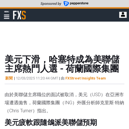
轉
至
FXStreet
MENU
主
顯
示
要
導
內
航
容
美元下滑，哈塞特成為美聯儲
主席熱門人選 - 荷蘭國際集團
新聞
|
12/03/2025 11:20:44 GMT
| 由
FXStreet Insights Team
由於美聯儲主席職位的面試被取消，美元（USD）在亞洲市
場遭遇拋售，荷蘭國際集團（ING）外匯分析師克里斯·特納
（Chris Turner）指出。
美元疲軟跟隨鴿派美聯儲預期