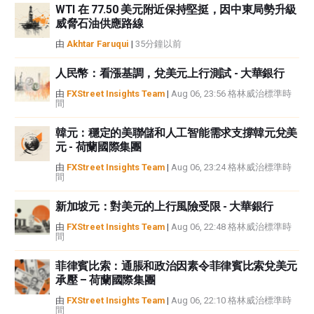
WTI 在 77.50 美元附近保持堅挺，因中東局勢升級
威脅石油供應路線
由
Akhtar Faruqui
|
35分鐘以前
人民幣：看漲基調，兌美元上行測試 - 大華銀行
由
FXStreet Insights Team
|
Aug 06, 23:56 格林威治標準時
間
韓元：穩定的美聯儲和人工智能需求支撐韓元兌美
元 - 荷蘭國際集團
由
FXStreet Insights Team
|
Aug 06, 23:24 格林威治標準時
間
新加坡元：對美元的上行風險受限 - 大華銀行
由
FXStreet Insights Team
|
Aug 06, 22:48 格林威治標準時
間
菲律賓比索：通脹和政治因素令菲律賓比索兌美元
承壓 – 荷蘭國際集團
由
FXStreet Insights Team
|
Aug 06, 22:10 格林威治標準時
間