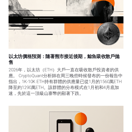
以太坊價格預測：隨著熊市接近後期，鯨魚吸收散戶拋
售​
2026年，以太坊（ETH）大戶一直在吸收散戶投資者的供
應。 CryptoQuant分析師在周三晚些時候發布的一份報告中
指出，1K-10K ETH持有群體的供應量已從1月的1560萬ETH
降至約1290萬ETH。該群體的分布模式在1月初和4月底加
速，先於這一頂級山寨幣的顯著下跌。