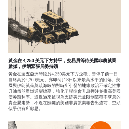
黃金在 4,250 美元下方持平，交易員等待美國非農就業
數據，伊朗緊張局勢持續
黃金在週五亞洲時段於4,250美元下方企穩，暫停了前一日
自略高於4,300美元、亦即6月18日以來最高水平的回落。美
國與伊朗就荷莫茲海峽的對峙所引發的地緣政治不確定性推
升油價並重燃通膨擔憂，強化了聯準會升息押注並推高美國
債券殖利率。這反過來被視為支撐美元並限制這種不孳息的
貴金屬走勢，不過在關鍵的美國非農就業報告出爐前，空頭
似乎仍有所顧忌。