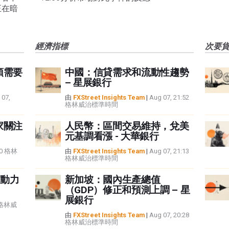
正在暗
經濟指標
次要
頭需要
中國：信貸需求和流動性趨勢
– 星展銀行
 07,
由
FXStreet Insights Team
|
Aug 07, 21:52
格林威治標準時間
家關注
人民幣：區間交易維持，兌美
元基調看漲 - 大華銀行
:40 格林
由
FXStreet Insights Team
|
Aug 07, 21:13
格林威治標準時間
動力
新加坡：國內生產總值
（GDP）修正和預測上調 – 星
展銀行
5 格林威
由
FXStreet Insights Team
|
Aug 07, 20:28
格林威治標準時間