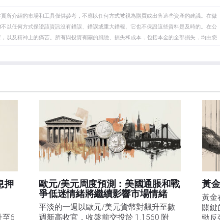
本頁所介紹的市場和工具僅供參考，不應以任何方式被視為購買或出售這些資產的建議。在做
eet不以任何方式保證該資訊沒有錯誤、錯誤或重大錯報。它也不保證這些資料是及時的。在公
資，以及精神上的痛苦。所有與投資有關的風險、損失和成本，包括本金的全部損失，均由您
et或其廣告商的官方政策或立場。作者不對本頁連結的資訊負責。
在本文中提到的任何股票中都沒有頭寸，也沒有與文中提到的任何公司有業務關係。除了
訊的準確性、完整性或適用性不作任何陳述。FXStreet和作者將不承擔任何錯誤，遺漏或任何損
遺漏除外。本文作者和FXStreet並非註冊投資顧問，本文內容無意提供任何投資建議。
息押
歐元/美元周度預測：美國通脹和戰
黃金
爭低迷情緒將繼續影響市場情緒
黃金
平淡的一週以歐元/美元貨幣對飆升至數
關鍵
升至6
週新高收官，收盤前交投於 1.1560 附
勁反