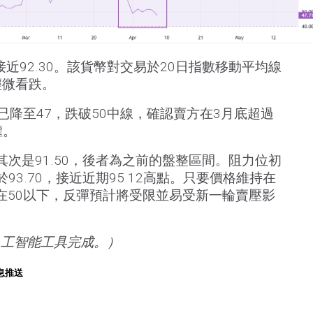
近92.30。該貨幣對交易於20日指數移動平均線
輕微看跌。
）已降至47，跌破50中線，確認賣方在3月底超過
權。
，其次是91.50，後者為之前的盤整區間。阻力位初
於93.70，接近近期95.12高點。只要價格維持在
持在50以下，反彈預計將受限並易受新一輪賣壓影
人工智能工具完成。）
息推送