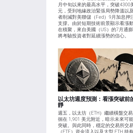
月中旬以來的最高水平，突破4300
元，受到地緣政治緊張局勢降溫以
者削減對美聯儲（Fed）9月加息押
支撐。由於短期技術前景顯示看漲
在積聚，來自美國（US）的7月通
將考驗投資者對延續漲勢的信心。 
以太坊週度預測：看漲突破前
靜
週五，以太坊（ETH）繼續橫盤交
徊在 1,901 美元附近，暗示未來可
突破。與此同時，穩定的交易所交
（ETF）資金流入以及大型 ETH 持