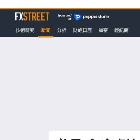
轉
至
FXStreet
主
要
技術研究
新聞
分析
財經日歷
加密
經紀商
內
容