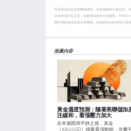
至
至
到
WhatsApp
Telegram
剪
本頁面資訊包含前瞻性陳述，涉及風險和不確定性。
貼
任何投資決定之前，你都應該做充分的調查。FXStr
開市場投資涉及很大的風險，包括損失全部或部分投
板
負責。本文僅代表作者個人觀點，並不代表FXStre
如果文章正文中沒有明確提到，在撰寫本文時，作者
FXStreet，作者沒有收到撰寫這篇文章的報酬。
FXStreet和作者不提供個性化的建議。作者對該資
推薦內容
失，傷害或損害由此資訊及其顯示或使用引起的。錯誤和
黃金週度預測：隨著美聯儲加
注緩和，看漲壓力加大
在本週開局平靜之後，黃金
（XAU/USD）積聚看漲動能，並攀