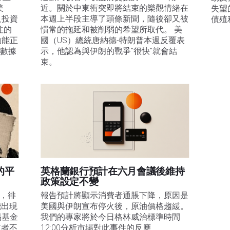
美
近。關於中東衝突即將結束的樂觀情緒在
失望
及投資
本週上半段主導了頭條新聞，隨後卻又被
債殖
注的
慣常的拖延和被削弱的希望所取代。 美
動能正
國（US）總統唐納德-特朗普本週反覆表
膨數據
示，他認為與伊朗的戰爭"很快"就會結
束。
的平
英格蘭銀行預計在六月會議後維持
政策設定不變
易，徘
報告預計將顯示消費者通脹下降，原因是
能出現
美國與伊朗宣布停火後，原油價格趨緩。
易基金
我們的專家將於今日格林威治標準時間
有者不
12:00分析市場對此事件的反應