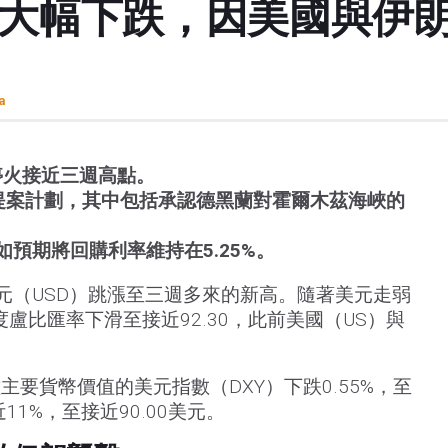
比大幅下跌，因美國與伊
a
停火接近三週高點。
提案計劃，其中包括承認德黑蘭對霍爾木茲海峽的
如預期將回購利率維持在5.25%。
美元（USD）跳漲至三週多來的新高。隨著美元走弱
盧比匯率下滑至接近92.30，此前美國（US）與
要貨幣價值的美元指數（DXY）下跌0.55%，至
近11%，至接近90.00美元。