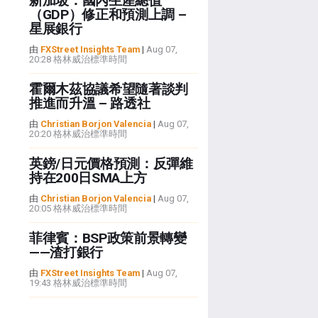
新加坡：國內生產總值
（GDP）修正和預測上調 –
星展銀行
由
FXStreet Insights Team
|
Aug 07,
20:28 格林威治標準時間
霍爾木茲協議希望隨著談判
推進而升溫 – 路透社
由
Christian Borjon Valencia
|
Aug 07,
20:20 格林威治標準時間
英鎊/日元價格預測：反彈維
持在200日SMA上方
由
Christian Borjon Valencia
|
Aug 07,
20:05 格林威治標準時間
菲律賓：BSP政策前景轉變
——渣打銀行
由
FXStreet Insights Team
|
Aug 07,
19:43 格林威治標準時間