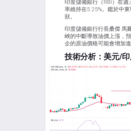
印度儲備銀行（RBI）在
率維持在5.25%。鑑於
狀。
印度儲備銀行行長桑傑·馬
峽的中斷導致油價上漲，預
企的原油價格可能會增加進
技術分析：美元/印