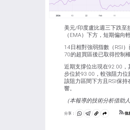
美元/印度盧比週三下跌至接
（EMA）下方，短期偏向
14日相對強弱指數（RSI
70的超買區後已取得控制
近期支撐位出現在92.00
步位於93.00，較強阻力位
該阻力區間下方且RSI保
響。
（本報導的技術分析借助
信
分享：
分
分
複
享
享
製