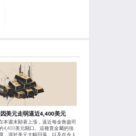
因美元走弱逼近4,400美元
在本週末顯著上漲，逼近每金衡盎司
的4,400美元關口。這種貴金屬的強
彈，源於美元大幅回落，以及在令人