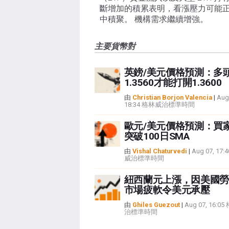
斷增加的積累表明，看漲壓力可能
中積聚。 機構需求繼續增強。
主要貨幣對
英鎊/美元價格預測：多
1.3560才能打開1.3600
由
Christian Borjon Valencia
|
Aug
18:34 格林威治標準時間
歐元/美元價格預測：買
突破100日SMA
由
Vishal Chaturvedi
|
Aug 07, 17
威治標準時間
紐西蘭元上漲，因美國勞
市場疲軟令美元承壓
由
Ghiles Guezout
|
Aug 07, 16:0
治標準時間