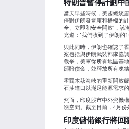
特朗普暫停計劃中
當天早些時候，美國總統唐納德
停對伊朗發電廠和橋樑的計
全、立即和安全開放"，該
充道："我們收到了伊朗的
與此同時，伊朗也確認了霍
案包括與伊朗武裝部隊協
戰爭，美軍從所有地區基
部賠償金，並釋放所有凍
霍爾木茲海峽的重新開放
石油進口以滿足能源需求
然而，印度股市中外資機構
漲空間。截至目前，4月份外
印度儲備銀行將回購