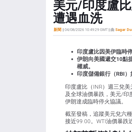
美元/印度盧
遭遇血洗
新聞
|
04/08/2026 10:49:29 GMT
| 由
Sagar Du
印度盧比因美伊臨時
伊朗向美國遞交10點
權威。
印度儲備銀行（RBI）
印度盧比（INR）週三兌
及全球油價暴跌，美元/印度
伊朗達成臨時停火協議。
截至發稿，追蹤美元兌六種主
接近99.00。WTI油價暴跌