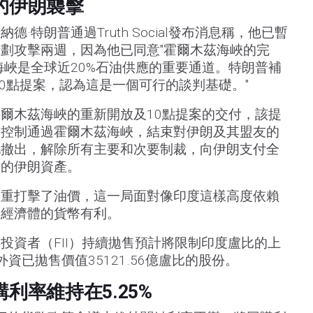
的伊朗襲擊
·特朗普通過Truth Social發布消息稱，他已暫
劃攻擊兩週，因為他已同意"霍爾木茲海峽的完
海峽是全球近20%石油供應的重要通道。特朗普補
10點提案，認為這是一個可行的談判基礎。"
爾木茲海峽的重新開放及10點提案的交付，該提
調控制通過霍爾木茲海峽，結束對伊朗及其盟友的
地撤出，解除所有主要和次要制裁，向伊朗支付全
結的伊朗資產。
嚴重打擊了油價，這一局面對像印度這樣高度依賴
的經濟體的貨幣有利。
投資者（FII）持續拋售預計將限制印度盧比的上
資已拋售價值35121.56億盧比的股份。
利率維持在5.25%