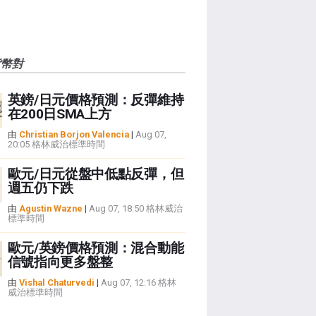
貨幣對
英鎊/日元價格預測：反彈維持
在200日SMA上方
由
Christian Borjon Valencia
|
Aug 07,
20:05 格林威治標準時間
歐元/日元從盤中低點反彈，但
週五仍下跌
由
Agustin Wazne
|
Aug 07, 18:50 格林威治
標準時間
歐元/英鎊價格預測：混合動能
信號指向更多盤整
由
Vishal Chaturvedi
|
Aug 07, 12:16 格林
威治標準時間