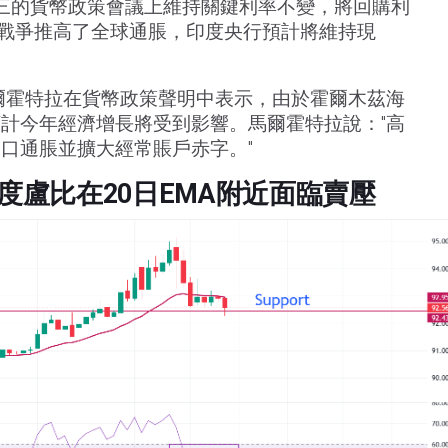
週三的貨幣政策會議上維持關鍵利率不變，將回購利
中東戰爭推高了全球通脹，印度央行預計將維持現
爾霍特拉在貨幣政策聲明中表示，由於霍爾木茲海
計今年經濟增長將受到影響。馬爾霍特拉說："高
口通脹並擴大經常賬戶赤字。"
度盧比在20日EMA附近面臨賣壓