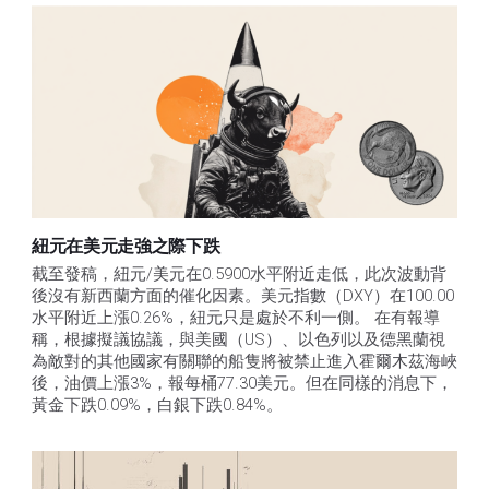
紐元在美元走強之際下跌
截至發稿，紐元/美元在0.5900水平附近走低，此次波動背
後沒有新西蘭方面的催化因素。美元指數（DXY）在100.00
水平附近上漲0.26%，紐元只是處於不利一側。 在有報導
稱，根據擬議協議，與美國（US）、以色列以及德黑蘭視
為敵對的其他國家有關聯的船隻將被禁止進入霍爾木茲海峽
後，油價上漲3%，報每桶77.30美元。但在同樣的消息下，
黃金下跌0.09%，白銀下跌0.84%。