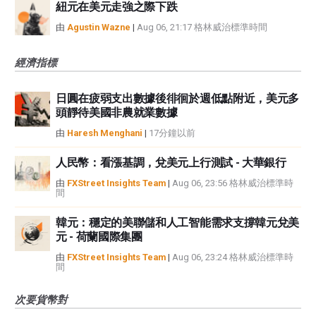
紐元在美元走強之際下跌
由
Agustin Wazne
|
Aug 06, 21:17 格林威治標準時間
經濟指標
日圓在疲弱支出數據後徘徊於週低點附近，美元多
頭靜待美國非農就業數據
由
Haresh Menghani
|
17分鐘以前
人民幣：看漲基調，兌美元上行測試 - 大華銀行
由
FXStreet Insights Team
|
Aug 06, 23:56 格林威治標準時
間
韓元：穩定的美聯儲和人工智能需求支撐韓元兌美
元 - 荷蘭國際集團
由
FXStreet Insights Team
|
Aug 06, 23:24 格林威治標準時
間
次要貨幣對