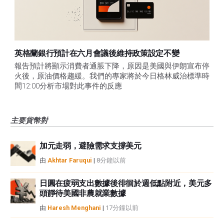
英格蘭銀行預計在六月會議後維持政策設定不變
報告預計將顯示消費者通脹下降，原因是美國與伊朗宣布停
火後，原油價格趨緩。我們的專家將於今日格林威治標準時
間12:00分析市場對此事件的反應
主要貨幣對
加元走弱，避險需求支撐美元
由
Akhtar Faruqui
|
8分鐘以前
日圓在疲弱支出數據後徘徊於週低點附近，美元多
頭靜待美國非農就業數據
由
Haresh Menghani
|
17分鐘以前