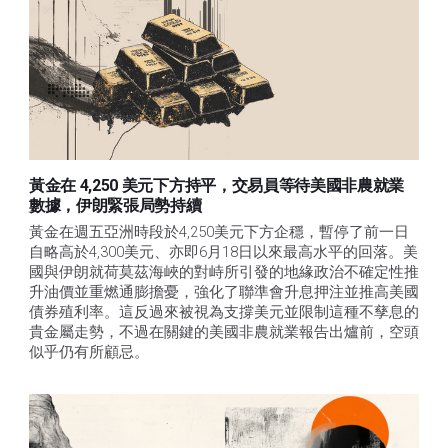
黃金在 4,250 美元下方持平，交易員等待美國非農就業
數據，伊朗緊張局勢持續
黃金在週五亞洲時段於4,250美元下方企穩，暫停了前一日
自略高於4,300美元、亦即6月18日以來最高水平的回落。美
國與伊朗就荷莫茲海峽的對峙所引發的地緣政治不確定性推
升油價並重燃通膨擔憂，強化了聯準會升息押注並推高美國
債券殖利率。這反過來被視為支撐美元並限制這種不孳息的
貴金屬走勢，不過在關鍵的美國非農就業報告出爐前，空頭
似乎仍有所顧忌。