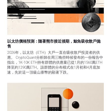
以太坊價格預測：隨著熊市接近後期，鯨魚吸收散戶拋
售​
2026年，以太坊（ETH）大戶一直在吸收散戶投資者的供
應。 CryptoQuant分析師在周三晚些時候發布的一份報告中
指出，1K-10K ETH持有群體的供應量已從1月的1560萬ETH
降至約1290萬ETH。該群體的分布模式在1月初和4月底加
速，先於這一頂級山寨幣的顯著下跌。