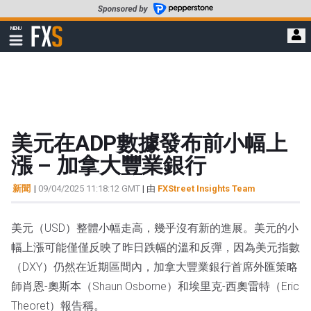
轉
至
FXStreet
MENU
主
顯
示
要
導
內
航
容
美元在ADP數據發布前小幅上
漲 – 加拿大豐業銀行
新聞
|
09/04/2025 11:18:12 GMT
| 由
FXStreet Insights Team
美元（USD）整體小幅走高，幾乎沒有新的進展。美元的小
幅上漲可能僅僅反映了昨日跌幅的溫和反彈，因為美元指數
（DXY）仍然在近期區間內，加拿大豐業銀行首席外匯策略
師肖恩-奧斯本（Shaun Osborne）和埃里克-西奧雷特（Eric
Theoret）報告稱。