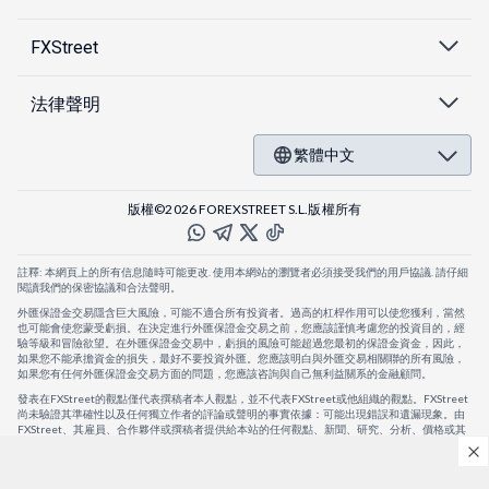
FXStreet
法律聲明
繁體中文
版權©2026 FOREXSTREET S.L.版權所有
註釋: 本網頁上的所有信息隨時可能更改. 使用本網站的瀏覽者必須接受我們的用戶協議. 請仔細
閱讀我們的保密協議和合法聲明。
外匯保證金交易隱含巨大風險，可能不適合所有投資者。過高的杠桿作用可以使您獲利，當然
也可能會使您蒙受虧損。在決定進行外匯保證金交易之前，您應該謹慎考慮您的投資目的，經
驗等級和冒險欲望。在外匯保證金交易中，虧損的風險可能超過您最初的保證金資金，因此，
如果您不能承擔資金的損失，最好不要投資外匯。您應該明白與外匯交易相關聯的所有風險，
如果您有任何外匯保證金交易方面的問題，您應該咨詢與自己無利益關系的金融顧問。
發表在FXStreet的觀點僅代表撰稿者本人觀點，並不代表FXStreet或他組織的觀點。FXStreet
尚未驗證其準確性以及任何獨立作者的評論或聲明的事實依據：可能出現錯誤和遺漏現象。由
FXStreet、其雇員、合作夥伴或撰稿者提供給本站的任何觀點、新聞、研究、分析、價格或其
他信息，僅作為壹般的市場評論，並不構成投資建議。FXStreet將不會承擔任何損失或損害的
賠償責任，包括但不限於因直接或間接使用或依賴這些信息而可能產生的任何利潤損失。