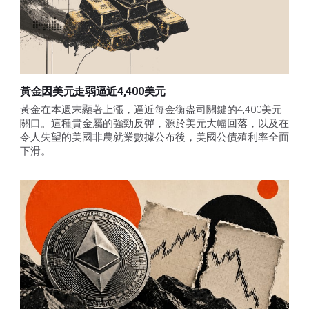
黃金因美元走弱逼近4,400美元
黃金在本週末顯著上漲，逼近每金衡盎司關鍵的4,400美元
關口。這種貴金屬的強勁反彈，源於美元大幅回落，以及在
令人失望的美國非農就業數據公布後，美國公債殖利率全面
下滑。