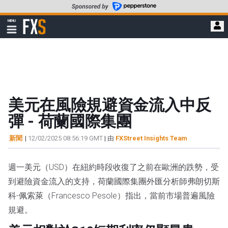
轉
至
FXStreet
MENU
主
顯
示
要
導
內
航
容
美元在風險規避資金流入中反
彈 - 荷蘭國際集團
新聞
|
12/02/2025 08:56:19 GMT
| 由
FXStreet Insights Team
週一美元（USD）在紐約時段收復了之前在歐洲的跌勢，受
到避險資金流入的支持，荷蘭國際集團外匯分析師弗朗切斯
科-佩索萊（Francesco Pesole）指出，當前市場普遍風險
規避。