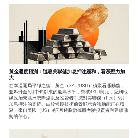
黃金週度預測：隨著美聯儲加息押注緩和，看漲壓力加
大
在本週開局平靜之後，黃金（XAU/USD）積聚看漲動能，
並攀升至6月中旬以來的最高水平，突破4300美元，受到地
緣政治緊張局勢降溫以及投資者削減對美聯儲（Fed）9月
加息押注的支撐。由於短期技術前景顯示看漲動能正在積
聚，來自美國（US）的7月通膨數據將考驗投資者對延續漲
勢的信心。 