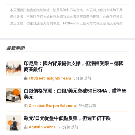
WhatsApp
Telegram
剪
本頁面資訊包含前瞻性陳述，涉及風險和不確定性。本頁所介紹的市場和工具
貼
僅供參考，不應以任何方式被視為購買或出售這些資產的建議。在做任何投資
板
決定之前，你都應該做充分的調查。FXStreet不以任何方式保證該資訊沒有錯
誤、錯誤或重大錯報。它也不保證這些資料是及時的。在公開市場投資涉及很
大的風險，包括損失全部或部分投資，以及精神上的痛苦。所有與投資有關的
風險、損失和成本，包括本金的全部損失，均由您負責。本文僅代表作者個人
最新新聞
觀點，並不代表FXStreet或其廣告商的官方政策或立場。作者不對本頁連結的
資訊負責。
印尼盾：國內背景提供支撐，但漲幅受限 – 德國
如果文章正文中沒有明確提到，在撰寫本文時，作者在本文中提到的任何股票
商業銀行
中都沒有頭寸，也沒有與文中提到的任何公司有業務關係。除了FXStreet，作
者沒有收到撰寫這篇文章的報酬。
由
FXStreet Insights Team
|
3分鐘以前
FXStreet和作者不提供個性化的建議。作者對該資訊的準確性、完整性或適用
性不作任何陳述。FXStreet和作者將不承擔任何錯誤，遺漏或任何損失，傷害
白銀價格預測：白銀/美元突破50日SMA，瞄準65
美元
或損害由此資訊及其顯示或使用引起的。錯誤和遺漏除外。本文作者和
FXStreet並非註冊投資顧問，本文內容無意提供任何投資建議。
由
Christian Borjon Valencia
|
5分鐘以前
歐元/日元從盤中低點反彈，但週五仍下跌
由
Agustin Wazne
|
21分鐘以前