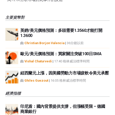
主要貨幣對
英鎊/美元價格預測：多頭需要1.3560才能打開
1.3600
由
Christian Borjon Valencia
|
36分鐘以前
歐元/美元價格預測：買家關注突破100日SMA
由
Vishal Chaturvedi
|
17:40 格林威治標準時間
紐西蘭元上漲，因美國勞動力市場疲軟令美元承壓
由
Ghiles Guezout
|
16:05 格林威治標準時間
經濟指標
印尼盾：國內背景提供支撐，但漲幅受限 – 德國
商業銀行