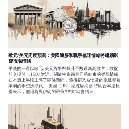
歐元/美元周度預測：美國通脹和戰爭低迷情緒將繼續影
響市場情緒
平淡的一週以歐元/美元貨幣對飆升至數週新高收官，收盤
前交投於 1.1560 附近。關於中東衝突即將結束的樂觀情緒
在本週上半段主導了頭條新聞，隨後卻又被慣常的拖延和被
削弱的希望所取代。 美國（US）總統唐納德-特朗普本週反
覆表示，他認為與伊朗的戰爭"很快"就會結束。