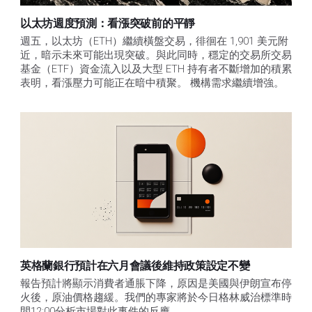
以太坊週度預測：看漲突破前的平靜
週五，以太坊（ETH）繼續橫盤交易，徘徊在 1,901 美元附
近，暗示未來可能出現突破。與此同時，穩定的交易所交易
基金（ETF）資金流入以及大型 ETH 持有者不斷增加的積累
表明，看漲壓力可能正在暗中積聚。 機構需求繼續增強。
英格蘭銀行預計在六月會議後維持政策設定不變
報告預計將顯示消費者通脹下降，原因是美國與伊朗宣布停
火後，原油價格趨緩。我們的專家將於今日格林威治標準時
間12:00分析市場對此事件的反應