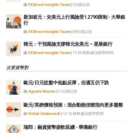
由
FXStreet Insights Team
|
3分鐘以前
新加坡元：兌美元上行風險受1.2790限制 - 大華銀
行
由
FXStreet Insights Team
|
38分鐘以前
韓元：干預風險支撐韓元兌美元 – 星展銀行
由
FXStreet Insights Team
|
17:59 格林威治標準時間
次要貨幣對
歐元/日元從盤中低點反彈，但週五仍下跌
由
Agustin Wazne
|
21分鐘以前
歐元/英鎊價格預測：混合動能信號指向更多盤整
由
Vishal Chaturvedi
|
12:16 格林威治標準時間
瑞郎：融資貨幣疲軟延續 - 華僑銀行