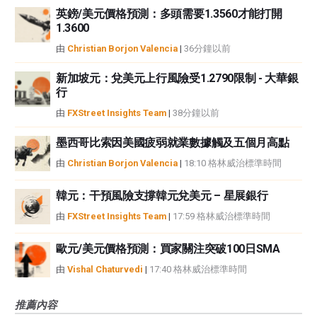
英鎊/美元價格預測：多頭需要1.3560才能打開
1.3600
由
Christian Borjon Valencia
|
36分鐘以前
新加坡元：兌美元上行風險受1.2790限制 - 大華銀
行
由
FXStreet Insights Team
|
38分鐘以前
墨西哥比索因美國疲弱就業數據觸及五個月高點
由
Christian Borjon Valencia
|
18:10 格林威治標準時間
韓元：干預風險支撐韓元兌美元 – 星展銀行
由
FXStreet Insights Team
|
17:59 格林威治標準時間
歐元/美元價格預測：買家關注突破100日SMA
由
Vishal Chaturvedi
|
17:40 格林威治標準時間
推薦內容