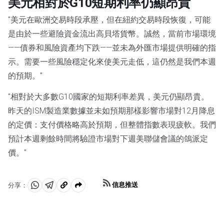
美元相對於G10短期利率仍顯昂貴
"美元在歐洲交易時段承壓，但在紐約交易時段恢復，可能
是由於一些避險資金流出高貝塔貨幣。誠然，當前市場環境
——債券和風險資產均下跌——並未為外匯市場提供明確的指
示。需要一些風險穩定化來使美元走低，這仍然是我們本週
的預期。"
"相對於大多數G10國家的短期利率差異，美元仍顯昂貴。
昨天的ISM製造業數據並未如預期那樣影響市場對12月降息
的定價：支付價格略高於預期，但整體指數表現疲軟。我們
預計本週剩餘時間將驗證市場對下週美聯儲會議的鴿派定
價。"
信息推送
分享：
分
分
複
享
享
製
至
至
到