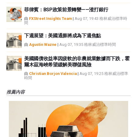
菲律賓：BSP政策前景轉變——渣打銀行
由
FXStreet Insights Team
|
Aug 07, 19:43 格林威治標準時
間
下週展望：美國通膨將成為下週焦點
由
Agustin Wazne
|
Aug 07, 19:35 格林威治標準時間
美國國債收益率因疲軟的非農就業數據而下跌，霍
爾木茲海峽希望緩解美聯儲風險
由
Christian Borjon Valencia
|
Aug 07, 19:25 格林威治標準
時間
推薦內容