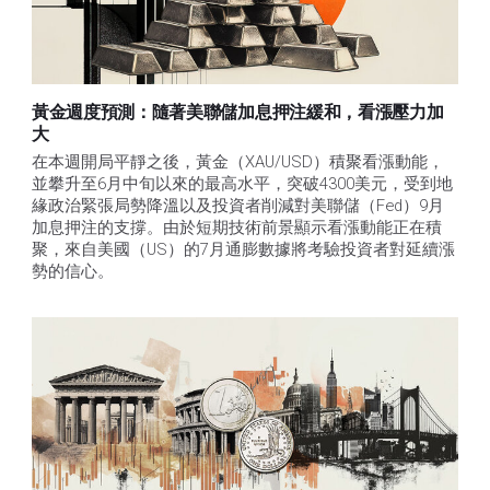
黃金週度預測：隨著美聯儲加息押注緩和，看漲壓力加
大
在本週開局平靜之後，黃金（XAU/USD）積聚看漲動能，
並攀升至6月中旬以來的最高水平，突破4300美元，受到地
緣政治緊張局勢降溫以及投資者削減對美聯儲（Fed）9月
加息押注的支撐。由於短期技術前景顯示看漲動能正在積
聚，來自美國（US）的7月通膨數據將考驗投資者對延續漲
勢的信心。 