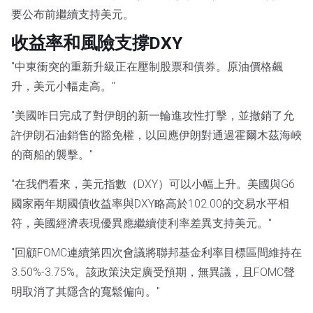
要公布前繼續支持美元。
收益率和風險支撐DXY
"中東衝突的重新升級正在壓制股票和債券。原油價格飆
升，美元小幅走高。"
"美國昨日完成了對伊朗的新一輪進攻性打擊，並撤銷了允
許伊朗石油銷售的豁免權，以回應伊朗對通過霍爾木茲海峽
的商船的襲擊。"
"在我們看來，美元指數（DXY）可以小幅上升。美國與G6
國家兩年期國債收益率與DXY略高於102.00的交易水平相
符，美國經濟表現優異應繼續使利率差異支持美元。"
"回顧FOMC連續第四次會議將聯邦基金利率目標區間維持在
3.50%-3.75%。該政策決定廣受預期，無異議，且FOMC聲
明取消了其隱含的寬鬆偏向。"