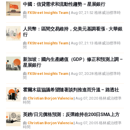
中國：信貸需求和流動性趨勢 – 星展銀行
如果文章正文中沒有明確提到，在撰寫本文時，作者在本文中提到的任何股票
中都沒有頭寸，也沒有與文中提到的任何公司有業務關係。除了FXStreet，作
由
FXStreet Insights Team
|
Aug 07, 21:52 格林威治標準時
間
者沒有收到撰寫這篇文章的報酬。
FXStreet和作者不提供個性化的建議。作者對該資訊的準確性、完整性或適用
人民幣：區間交易維持，兌美元基調看漲 - 大華銀
性不作任何陳述。FXStreet和作者將不承擔任何錯誤，遺漏或任何損失，傷害
行
或損害由此資訊及其顯示或使用引起的。錯誤和遺漏除外。本文作者和
FXStreet並非註冊投資顧問，本文內容無意提供任何投資建議。
由
FXStreet Insights Team
|
Aug 07, 21:13 格林威治標準時
間
新加坡：國內生產總值（GDP）修正和預測上調 –
星展銀行
由
FXStreet Insights Team
|
Aug 07, 20:28 格林威治標準時
間
霍爾木茲協議希望隨著談判推進而升溫 – 路透社
由
Christian Borjon Valencia
|
Aug 07, 20:20 格林威治標準
時間
英鎊/日元價格預測：反彈維持在200日SMA上方
由
Christian Borjon Valencia
|
Aug 07, 20:05 格林威治標準
時間