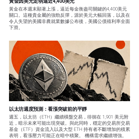
黃金因美元走弱逼近4,400美元
黃金在本週末顯著上漲，逼近每金衡盎司關鍵的4,400美元
關口。這種貴金屬的強勁反彈，源於美元大幅回落，以及在
令人失望的美國非農就業數據公布後，美國公債殖利率全面
下滑。
以太坊週度預測：看漲突破前的平靜
週五，以太坊（ETH）繼續橫盤交易，徘徊在 1,901 美元附
近，暗示未來可能出現突破。與此同時，穩定的交易所交易
基金（ETF）資金流入以及大型 ETH 持有者不斷增加的積累
表明，看漲壓力可能正在暗中積聚。 機構需求繼續增強。