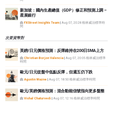
新加坡：國內生產總值（GDP）修正和預測上調 –
星展銀行
由
FXStreet Insights Team
|
Aug 07, 20:28 格林威治標準時
間
次要貨幣對
英鎊/日元價格預測：反彈維持在200日SMA上方
由
Christian Borjon Valencia
|
Aug 07, 20:05 格林威治標準
時間
歐元/日元從盤中低點反彈，但週五仍下跌
由
Agustin Wazne
|
Aug 07, 18:50 格林威治標準時間
歐元/英鎊價格預測：混合動能信號指向更多盤整
由
Vishal Chaturvedi
|
Aug 07, 12:16 格林威治標準時間