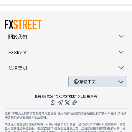
關於我們
FXStreet
法律聲明
繁體中文
版權©2026 FOREXSTREET S.L.版權所有
註釋: 本網頁上的所有信息隨時可能更改. 使用本網站的瀏覽者必須接受我們的用戶協議. 請仔細
閱讀我們的保密協議和合法聲明。
外匯保證金交易隱含巨大風險，可能不適合所有投資者。過高的杠桿作用可以使您獲利，當然
也可能會使您蒙受虧損。在決定進行外匯保證金交易之前，您應該謹慎考慮您的投資目的，經