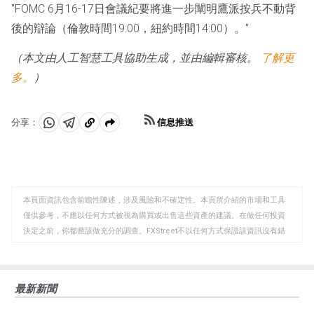
"FOMC 6月16-17日會議紀要將進一步闡明鷹派按兵不動背
後的辯論（倫敦時間19:00，紐約時間14:00）。"
（本文由人工智慧工具協助生成，並由編輯審核。
了解更
多。
）
信息推送
分享：
分
分
複
享
享
製
至
至
到
WhatsApp
Telegram
剪
本頁面資訊包含前瞻性陳述，涉及風險和不確定性。本頁所介紹的市場和工具
貼
僅供參考，不應以任何方式被視為購買或出售這些資產的建議。在做任何投資
板
決定之前，你都應該做充分的調查。FXStreet不以任何方式保證該資訊沒有錯
誤、錯誤或重大錯報。它也不保證這些資料是及時的。在公開市場投資涉及很
大的風險，包括損失全部或部分投資，以及精神上的痛苦。所有與投資有關的
風險、損失和成本，包括本金的全部損失，均由您負責。本文僅代表作者個人
最新新聞
觀點，並不代表FXStreet或其廣告商的官方政策或立場。作者不對本頁連結的
資訊負責。