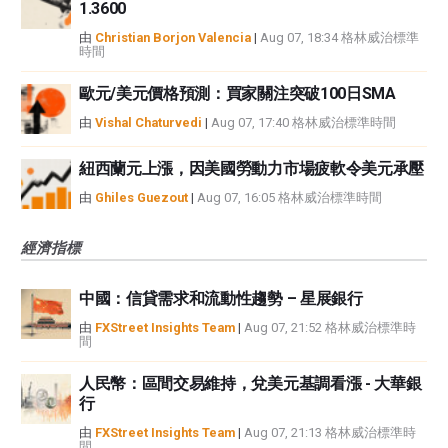
1.3600
由
Christian Borjon Valencia
|
Aug 07, 18:34 格林威治標準
時間
歐元/美元價格預測：買家關注突破100日SMA
由
Vishal Chaturvedi
|
Aug 07, 17:40 格林威治標準時間
紐西蘭元上漲，因美國勞動力市場疲軟令美元承壓
由
Ghiles Guezout
|
Aug 07, 16:05 格林威治標準時間
經濟指標
中國：信貸需求和流動性趨勢 – 星展銀行
由
FXStreet Insights Team
|
Aug 07, 21:52 格林威治標準時
間
人民幣：區間交易維持，兌美元基調看漲 - 大華銀
行
由
FXStreet Insights Team
|
Aug 07, 21:13 格林威治標準時
間