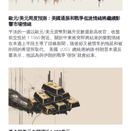
歐元/美元周度預測：美國通脹和戰爭低迷情緒將繼續影
響市場情緒
平淡的一週以歐元/美元貨幣對飆升至數週新高收官，收盤
前交投於 1.1560 附近。關於中東衝突即將結束的樂觀情緒
在本週上半段主導了頭條新聞，隨後卻又被慣常的拖延和被
削弱的希望所取代。 美國（US）總統唐納德-特朗普本週反
覆表示，他認為與伊朗的戰爭"很快"就會結束。