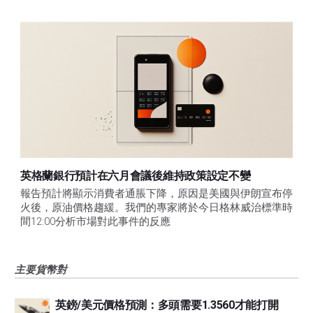
英格蘭銀行預計在六月會議後維持政策設定不變
報告預計將顯示消費者通脹下降，原因是美國與伊朗宣布停
火後，原油價格趨緩。我們的專家將於今日格林威治標準時
間12:00分析市場對此事件的反應
主要貨幣對
英鎊/美元價格預測：多頭需要1.3560才能打開