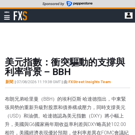
轉
至
FXStreet
MENU
主
顯
示
要
導
內
航
容
美元指數：衝突驅動的支撐與
利率背景 – BBH
新聞
|
07/08/2026 11:19:38 GMT
| 由
FXStreet Insights Team
布朗兄弟哈里曼（BBH）的埃利亞斯·哈達德指出，中東緊
張局勢的重新升級對股票和債券構成壓力，同時支撐美元
（USD）和油價。哈達德認為美元指數（DXY）將小幅上
升，美國與G6國家兩年期收益率利差與DXY略高於102.00
相符，美國經濟表現優於預期，使利率差異在FOMC會議紀