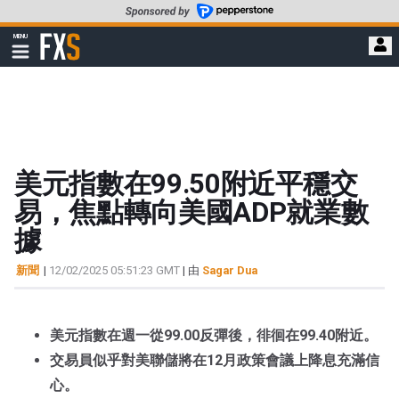
轉
至
FXStreet
MENU
主
顯
示
要
導
內
航
容
美元指數在99.50附近平穩交
易，焦點轉向美國ADP就業數
據
新聞
|
12/02/2025 05:51:23 GMT
| 由
Sagar Dua
美元指數在週一從99.00反彈後，徘徊在99.40附近。
交易員似乎對美聯儲將在12月政策會議上降息充滿信
心。