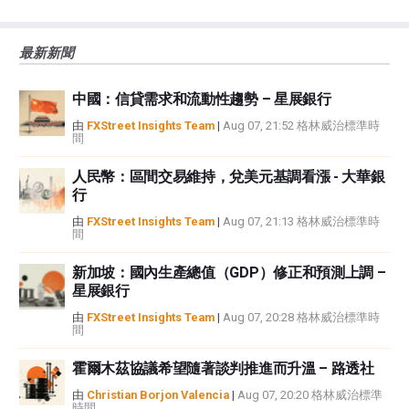
大的風險，包括損失全部或部分投資，以及精神上的痛苦。所有與投資有關的
風險、損失和成本，包括本金的全部損失，均由您負責。本文僅代表作者個人
最新新聞
觀點，並不代表FXStreet或其廣告商的官方政策或立場。作者不對本頁連結的
資訊負責。
中國：信貸需求和流動性趨勢 – 星展銀行
如果文章正文中沒有明確提到，在撰寫本文時，作者在本文中提到的任何股票
中都沒有頭寸，也沒有與文中提到的任何公司有業務關係。除了FXStreet，作
由
FXStreet Insights Team
|
Aug 07, 21:52 格林威治標準時
間
者沒有收到撰寫這篇文章的報酬。
FXStreet和作者不提供個性化的建議。作者對該資訊的準確性、完整性或適用
人民幣：區間交易維持，兌美元基調看漲 - 大華銀
性不作任何陳述。FXStreet和作者將不承擔任何錯誤，遺漏或任何損失，傷害
行
或損害由此資訊及其顯示或使用引起的。錯誤和遺漏除外。本文作者和
FXStreet並非註冊投資顧問，本文內容無意提供任何投資建議。
由
FXStreet Insights Team
|
Aug 07, 21:13 格林威治標準時
間
新加坡：國內生產總值（GDP）修正和預測上調 –
星展銀行
由
FXStreet Insights Team
|
Aug 07, 20:28 格林威治標準時
間
霍爾木茲協議希望隨著談判推進而升溫 – 路透社
由
Christian Borjon Valencia
|
Aug 07, 20:20 格林威治標準
時間