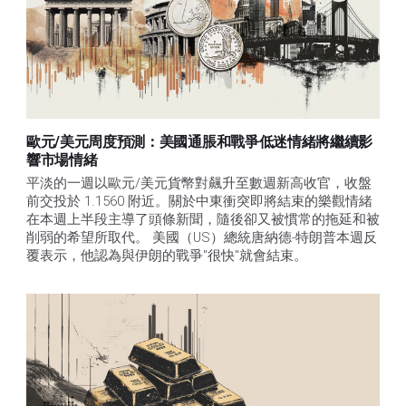
歐元/美元周度預測：美國通脹和戰爭低迷情緒將繼續影
響市場情緒
平淡的一週以歐元/美元貨幣對飆升至數週新高收官，收盤
前交投於 1.1560 附近。關於中東衝突即將結束的樂觀情緒
在本週上半段主導了頭條新聞，隨後卻又被慣常的拖延和被
削弱的希望所取代。 美國（US）總統唐納德-特朗普本週反
覆表示，他認為與伊朗的戰爭"很快"就會結束。