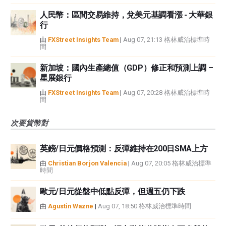
人民幣：區間交易維持，兌美元基調看漲 - 大華銀
行
由
FXStreet Insights Team
|
Aug 07, 21:13 格林威治標準時
間
新加坡：國內生產總值（GDP）修正和預測上調 –
星展銀行
由
FXStreet Insights Team
|
Aug 07, 20:28 格林威治標準時
間
次要貨幣對
英鎊/日元價格預測：反彈維持在200日SMA上方
由
Christian Borjon Valencia
|
Aug 07, 20:05 格林威治標準
時間
歐元/日元從盤中低點反彈，但週五仍下跌
由
Agustin Wazne
|
Aug 07, 18:50 格林威治標準時間