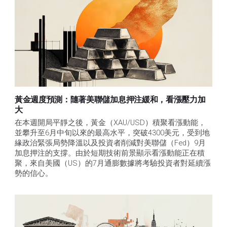
黃金週度預測：隨著美聯儲加息押注緩和，看漲壓力加
大
在本週開局平靜之後，黃金（XAU/USD）積聚看漲動能，
並攀升至6月中旬以來的最高水平，突破4300美元，受到地
緣政治緊張局勢降溫以及投資者削減對美聯儲（Fed）9月
加息押注的支撐。由於短期技術前景顯示看漲動能正在積
聚，來自美國（US）的7月通膨數據將考驗投資者對延續漲
勢的信心。 