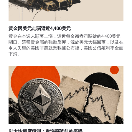
黃金因美元走弱逼近4,400美元
黃金在本週末顯著上漲，逼近每金衡盎司關鍵的4,400美元
關口。這種貴金屬的強勁反彈，源於美元大幅回落，以及在
令人失望的美國非農就業數據公布後，美國公債殖利率全面
下滑。
以太坊週度預測：看漲突破前的平靜