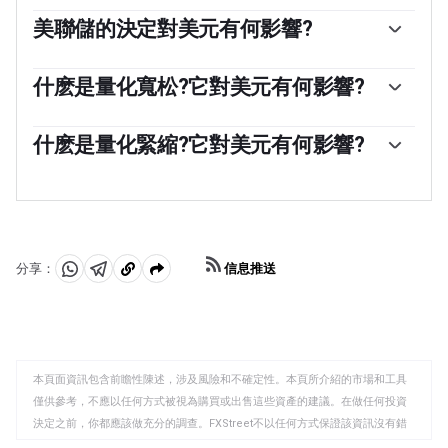
美聯儲的決定對美元有何影響?
「影響美元價值的最重要的單一因素是貨幣政策，這是由
美聯儲(Fed)決定的。美聯儲有兩項任務:實現物價穩定(控
什麽是量化寬松?它對美元有何影響?
製通脹)和促進充分就業。它實現這兩個目標的主要工具是
在極端情況下，美聯儲還可以印更多美元，實施量化寬松
調整利率。當物價上漲過快，通貨膨脹率高於美聯儲2%的
政策。量化寬松是美聯儲在陷入困境的金融體系中大幅增
什麽是量化緊縮?它對美元有何影響?
目標時，美聯儲將加息，這有助於美元升值。當通貨膨脹
加信貸流動的過程。這是一種非標準的政策措施，用於信
率低於2%或失業率過高時，美聯儲可能會降低利率，這將
量化緊縮(QT)是一個相反的過程，即美聯儲停止從金融機
貸枯竭，因為銀行不願相互放貸(出於對交易對手違約的擔
給美元帶來壓力。」
構購買債券，不再將其持有的到期債券的本金再投資於新
憂)。當僅僅降低利率不太可能達到必要的效果時，這是最
的購買。這通常對美元有利。
後的手段。這是美聯儲在2008年金融危機期間對抗信貸緊
縮的首選武器。它涉及到美聯儲印刷更多的美元，並用這
些美元主要從金融機構購買美國政府債券。量化寬松通常
信息推送
分享：
會導致美元走軟。」
分
分
複
享
享
製
至
至
到
WhatsApp
Telegram
剪
本頁面資訊包含前瞻性陳述，涉及風險和不確定性。本頁所介紹的市場和工具
貼
僅供參考，不應以任何方式被視為購買或出售這些資產的建議。在做任何投資
板
決定之前，你都應該做充分的調查。FXStreet不以任何方式保證該資訊沒有錯
誤、錯誤或重大錯報。它也不保證這些資料是及時的。在公開市場投資涉及很