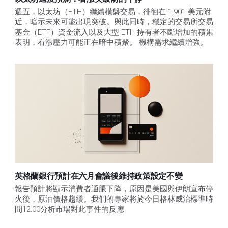
週五，以太坊（ETH）繼續橫盤交易，徘徊在 1,901 美元附
近，暗示未來可能出現突破。與此同時，穩定的交易所交易
基金（ETF）資金流入以及大型 ETH 持有者不斷增加的積累
表明，看漲壓力可能正在暗中積聚。 機構需求繼續增強。
英格蘭銀行預計在六月會議後維持政策設定不變
報告預計將顯示消費者通脹下降，原因是美國與伊朗宣布停
火後，原油價格趨緩。我們的專家將於今日格林威治標準時
間12:00分析市場對此事件的反應