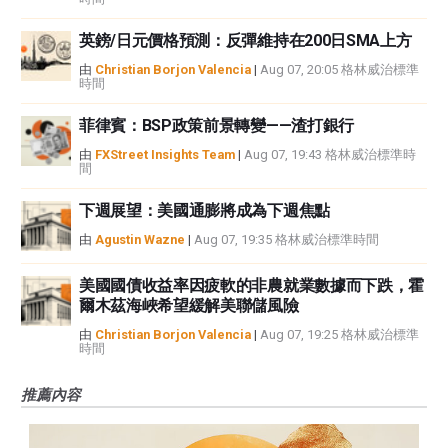
英鎊/日元價格預測：反彈維持在200日SMA上方
由
Christian Borjon Valencia
|
Aug 07, 20:05 格林威治標準
時間
菲律賓：BSP政策前景轉變——渣打銀行
由
FXStreet Insights Team
|
Aug 07, 19:43 格林威治標準時
間
下週展望：美國通膨將成為下週焦點
由
Agustin Wazne
|
Aug 07, 19:35 格林威治標準時間
美國國債收益率因疲軟的非農就業數據而下跌，霍
爾木茲海峽希望緩解美聯儲風險
由
Christian Borjon Valencia
|
Aug 07, 19:25 格林威治標準
時間
推薦內容