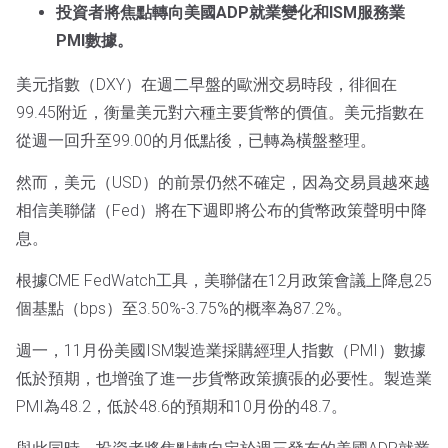
投資者將焦點轉向美國ADP就業變化和ISM服務業
PMI數據。
美元指數（DXY）在週二早盤的歐洲交易時段，徘徊在
99.45附近，衡量美元對六種主要貨幣的價值。美元指數在
從週一回升至99.00的月低點後，已轉為橫盤整理。
然而，美元（USD）的前景仍然不確定，因為交易員越來越
相信美聯儲（Fed）將在下週即將公布的貨幣政策聲明中降
息。
根據CME FedWatch工具，美聯儲在12月政策會議上降息25
個基點（bps）至3.50%-3.75%的概率為87.2%。
週一，11月份美國ISM製造業採購經理人指數（PMI）數據
低於預期，也增強了進一步貨幣政策擴張的必要性。製造業
PMI為48.2，低於48.6的預期和10月份的48.7。