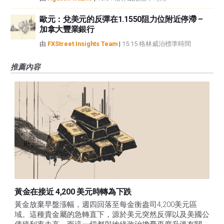
歐元：兌美元的反彈在1.1550阻力位附近停滯 –
加拿大豐業銀行
由
FXStreet Insights Team
|
15:15 格林威治標準時間
推薦內容
黃金在接近 4,200 美元時轉為下跌
黃金放棄早盤漲幅，週四回落至每金衡盎司4,200美元區
域。這種貴金屬的急轉直下，源於美元突然反彈以及美國公