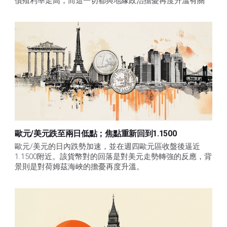
債殖利率走高，而這一切都與地緣政治擔憂再度升溫有關
歐元/美元跌至兩日低點；焦點重新回到1.1500
歐元/美元的日內跌勢加速，並在週四歐元區收盤後逼近
1.1500附近。該貨幣對的回落是對美元走勢轉強的反應，背
景則是對荷姆茲海峽的擔憂再度升溫。