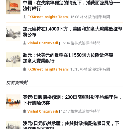
中國：在失業率穩定的情況下，消費面臨風險——
渣打銀行
由
FXStreet Insights Team
|
16:08 格林威治標準時間
加元維持在1.4000下方，美國和加拿大就業數據即
將公布
由
Vishal Chaturvedi
|
16:04 格林威治標準時間
歐元：兌美元的反彈在1.1550阻力位附近停滯 –
加拿大豐業銀行
由
FXStreet Insights Team
|
15:15 格林威治標準時間
次要貨幣對
英鎊/日圓價格預測：200日簡單移動平均線守住，
下行風險仍存
由
Vishal Chaturvedi
|
12:17 格林威治標準時間
澳元/日元仍然承壓；由於財政擔憂拖累日元，下