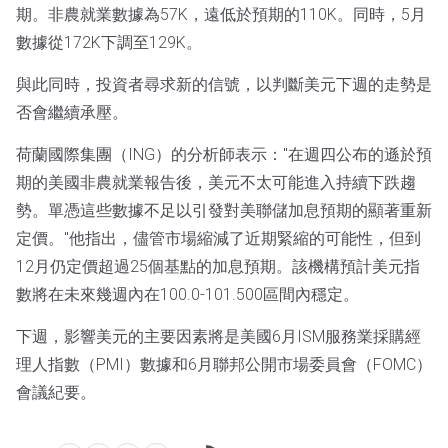
期。非農就業數據為57K，遠低於預期的110K。同時，5月
數據從172K下調至129K。
與此同時，投資者尋求新的信號，以判斷美元下週的走勢是
否會繼續承壓。
荷蘭國際集團（ING）的分析師表示："在週四公布的遜於預
期的美國非農就業報告後，美元不太可能進入持續下跌趨
勢。單憑這些數據不足以引發對美聯儲加息預期的顯著重新
定價。"他指出，儘管市場縮減了近期緊縮的可能性，但到
12月仍定價超過25個基點的加息預期。該機構預計美元指
數將在未來幾週內在100.0-101.500區間內穩定。
下週，影響美元的主要因素將是美國6月ISM服務業採購經
理人指數（PMI）數據和6月聯邦公開市場委員會（FOMC）
會議紀要。