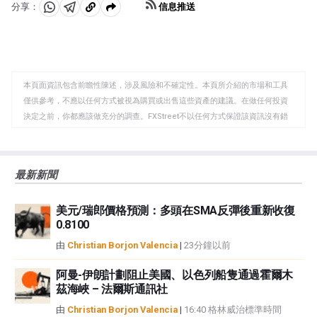
信息推送
分享：
分
分
複
享
享
製
至
至
到
WhatsApp
Telegram
剪
本頁面資訊包含前瞻性陳述，涉及風險和不確定性。本頁所介紹的市場和工具
貼
僅供參考，不應以任何方式被視為購買或出售這些資產的建議。在做任何投資
板
決定之前，你都應該做充分的調查。FXStreet不以任何方式保證該資訊沒有錯
誤、錯誤或重大錯報。它也不保證這些資料是及時的。在公開市場投資涉及很
大的風險，包括損失全部或部分投資，以及精神上的痛苦。所有與投資有關的
風險、損失和成本，包括本金的全部損失，均由您負責。本文僅代表作者個人
最新新聞
觀點，並不代表FXStreet或其廣告商的官方政策或立場。作者不對本頁連結的
資訊負責。
美元/瑞郎價格預測：多頭在SMA反彈後重新收復
如果文章正文中沒有明確提到，在撰寫本文時，作者在本文中提到的任何股票
0.8100
中都沒有頭寸，也沒有與文中提到的任何公司有業務關係。除了FXStreet，作
者沒有收到撰寫這篇文章的報酬。
由
Christian Borjon Valencia
|
23分鐘以前
FXStreet和作者不提供個性化的建議。作者對該資訊的準確性、完整性或適用
性不作任何陳述。FXStreet和作者將不承擔任何錯誤，遺漏或任何損失，傷害
阿曼-伊朗計劃阻止美國、以色列船隻通過霍爾木
茲海峽 – 法爾斯通訊社
或損害由此資訊及其顯示或使用引起的。錯誤和遺漏除外。本文作者和
FXStreet並非註冊投資顧問，本文內容無意提供任何投資建議。
由
Christian Borjon Valencia
|
16:40 格林威治標準時間