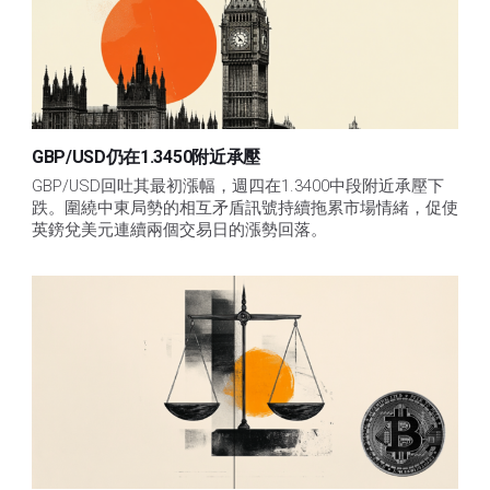
GBP/USD仍在1.3450附近承壓
GBP/USD回吐其最初漲幅，週四在1.3400中段附近承壓下
跌。圍繞中東局勢的相互矛盾訊號持續拖累市場情緒，促使
英鎊兌美元連續兩個交易日的漲勢回落。