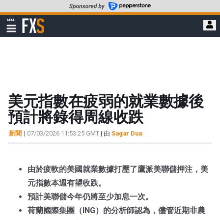
轉
至
FXStreet
MENU
主
顯
示
要
導
內
航
容
美元指數在疲弱的就業數據後
預計將錄得周線收跌
新聞
|
07/03/2026 11:53:25 GMT
| 由
Sagar Dua
由於疲軟的美國就業數據打壓了鷹派美聯儲押注，美
元指數本週有望收跌。
預計美聯儲今年仍將至少加息一次。
荷蘭國際集團（ING）的分析師認為，儘管近期非農