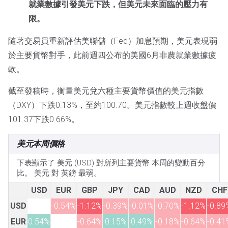
就業數據引發美元下跌，但美元未來面臨的壓力有
限。
隨著交易員重新評估美聯儲（Fed）加息預期，美元表現弱
於主要貨幣對手，此前週四公布的美國6月非農就業數據疲
軟。
截至發稿時，衡量美元兌六種主要貨幣價值的美元指數
（DXY）下跌0.13%，至約100.70。美元指數較上週收盤價
101.37下跌0.66%。
美元本周價格
下表顯示了 美元 (USD) 對所列主要貨幣 本周的變動百分
比。 美元 對 英鎊 最弱。
USD
EUR
GBP
JPY
CAD
AUD
NZD
CHF
USD
-0.54%
-1.12%
-0.39%
-0.01%
-0.70%
-1.12%
-0.89
EUR
0.54%
-0.64%
0.15%
0.49%
-0.18%
-0.64%
-0.41