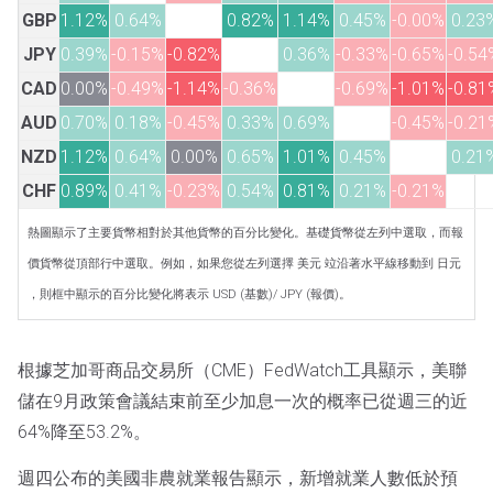
GBP
1.12%
0.64%
0.82%
1.14%
0.45%
-0.00%
0.23
JPY
0.39%
-0.15%
-0.82%
0.36%
-0.33%
-0.65%
-0.54
CAD
0.00%
-0.49%
-1.14%
-0.36%
-0.69%
-1.01%
-0.81
AUD
0.70%
0.18%
-0.45%
0.33%
0.69%
-0.45%
-0.21
NZD
1.12%
0.64%
0.00%
0.65%
1.01%
0.45%
0.21
CHF
0.89%
0.41%
-0.23%
0.54%
0.81%
0.21%
-0.21%
熱圖顯示了主要貨幣相對於其他貨幣的百分比變化。基礎貨幣從左列中選取，而報
價貨幣從頂部行中選取。例如，如果您從左列選擇 美元 竝沿著水平線移動到 日元
，則框中顯示的百分比變化將表示 USD (基數)/ JPY (報價)。
根據芝加哥商品交易所（CME）FedWatch工具顯示，美聯
儲在9月政策會議結束前至少加息一次的概率已從週三的近
64%降至53.2%。
週四公布的美國非農就業報告顯示，新增就業人數低於預