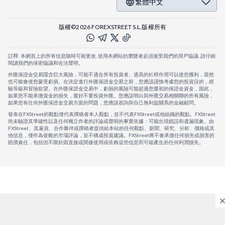
繁體中文
版權©2026 FOREXSTREET S.L.版權所有
註釋: 本網頁上的所有信息隨時可能更改. 使用本網站的瀏覽者必須接受我們的用戶協議. 請仔細
閱讀我們的保密協議和合法聲明。
外匯保證金交易隱含巨大風險，可能不適合所有投資者。過高的杠桿作用可以使您獲利，當然
也可能會使您蒙受虧損。在決定進行外匯保證金交易之前，您應該謹慎考慮您的投資目的，經
驗等級和冒險欲望。在外匯保證金交易中，虧損的風險可能超過您最初的保證金資金，因此，
如果您不能承擔資金的損失，最好不要投資外匯。您應該明白與外匯交易相關聯的所有風險，
如果您有任何外匯保證金交易方面的問題，您應該咨詢與自己無利益關系的金融顧問。
發表在FXStreet的觀點僅代表撰稿者本人觀點，並不代表FXStreet或他組織的觀點。FXStreet
尚未驗證其準確性以及任何獨立作者的評論或聲明的事實依據：可能出現錯誤和遺漏現象。由
FXStreet、其雇員、合作夥伴或撰稿者提供給本站的任何觀點、新聞、研究、分析、價格或其
他信息，僅作為壹般的市場評論，並不構成投資建議。FXStreet將不會承擔任何損失或損害的
賠償責任，包括但不限於因直接或間接使用或依賴這些信息而可能產生的任何利潤損失。