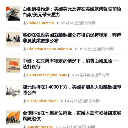
白銀價格預測：美國美元反彈在美國就業報告前給
白銀/美元帶來壓力
由
Ghiles Guezout
|
16:32 格林威治標準時間
英鎊在強勁美國就業數據公布後仍保持穩定，靜待
非農就業數據公布
由
Christian Borjon Valencia
|
16:12 格林威治標準時間
中國：在失業率穩定的情況下，消費面臨風險——
渣打銀行
由
FXStreet Insights Team
|
16:08 格林威治標準時間
加元維持在1.4000下方，美國和加拿大就業數據即
將公布
由
Vishal Chaturvedi
|
16:04 格林威治標準時間
金價徘徊在七週高位附近，霍爾木茲海峽疑慮重燃
風險溢價
由
Agustin Wazne
|
16:04 格林威治標準時間