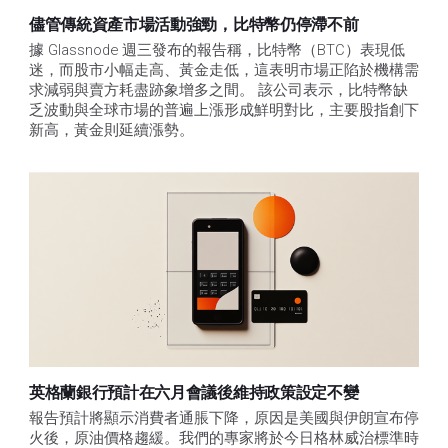
儘管傳統資產市場活動強勁，比特幣仍停滯不前
據 Glassnode 週三發布的報告稱，比特幣（BTC）表現低
迷，而股市小幅走高、黃金走低，這表明市場正陷於機構需
求減弱與賣方耗盡跡象增多之間。 該公司表示，比特幣缺
乏波動與全球市場的普遍上漲形成鮮明對比，主要股指創下
新高，黃金則延續漲勢。
英格蘭銀行預計在六月會議後維持政策設定不變
報告預計將顯示消費者通脹下降，原因是美國與伊朗宣布停
火後，原油價格趨緩。我們的專家將於今日格林威治標準時