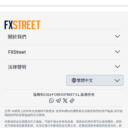
關於我們
FXStreet
法律聲明
繁體中文
版權©2026 FOREXSTREET S.L.版權所有
註釋: 本網頁上的所有信息隨時可能更改. 使用本網站的瀏覽者必須接受我們的用戶協議. 請仔細
閱讀我們的保密協議和合法聲明。
外匯保證金交易隱含巨大風險，可能不適合所有投資者。過高的杠桿作用可以使您獲利，當然
也可能會使您蒙受虧損。在決定進行外匯保證金交易之前，您應該謹慎考慮您的投資目的，經