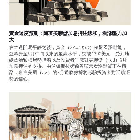
黃金週度預測：隨著美聯儲加息押注緩和，看漲壓力加
大
在本週開局平靜之後，黃金（XAU/USD）積聚看漲動能，
並攀升至6月中旬以來的最高水平，突破4300美元，受到地
緣政治緊張局勢降溫以及投資者削減對美聯儲（Fed）9月
加息押注的支撐。由於短期技術前景顯示看漲動能正在積
聚，來自美國（US）的7月通膨數據將考驗投資者對延續漲
勢的信心。 