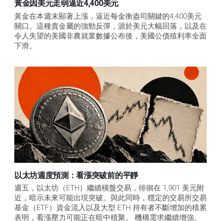
黃金因美元走弱逼近4,400美元
黃金在本週末顯著上漲，逼近每金衡盎司關鍵的4,400美元
關口。這種貴金屬的強勁反彈，源於美元大幅回落，以及在
令人失望的美國非農就業數據公布後，美國公債殖利率全面
下滑。
以太坊週度預測：看漲突破前的平靜
週五，以太坊（ETH）繼續橫盤交易，徘徊在 1,901 美元附
近，暗示未來可能出現突破。與此同時，穩定的交易所交易
基金（ETF）資金流入以及大型 ETH 持有者不斷增加的積累
表明，看漲壓力可能正在暗中積聚。 機構需求繼續增強。