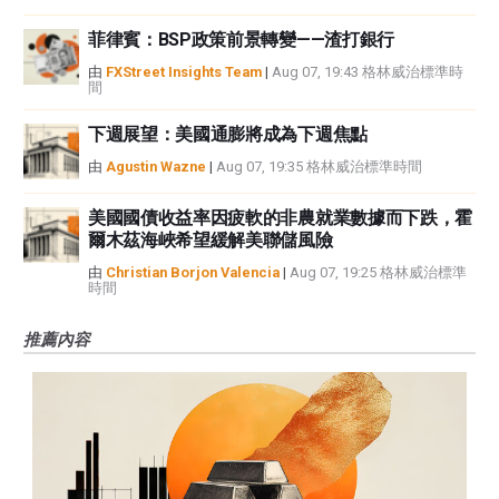
菲律賓：BSP政策前景轉變——渣打銀行
由
FXStreet Insights Team
|
Aug 07, 19:43 格林威治標準時
間
下週展望：美國通膨將成為下週焦點
由
Agustin Wazne
|
Aug 07, 19:35 格林威治標準時間
美國國債收益率因疲軟的非農就業數據而下跌，霍
爾木茲海峽希望緩解美聯儲風險
由
Christian Borjon Valencia
|
Aug 07, 19:25 格林威治標準
時間
推薦內容