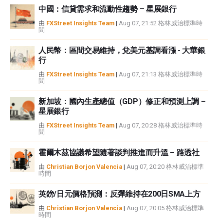
中國：信貸需求和流動性趨勢 – 星展銀行
如果文章正文中沒有明確提到，在撰寫本文時，作者在本文中提到的任何股票
中都沒有頭寸，也沒有與文中提到的任何公司有業務關係。除了FXStreet，作
由
FXStreet Insights Team
|
Aug 07, 21:52 格林威治標準時
間
者沒有收到撰寫這篇文章的報酬。
FXStreet和作者不提供個性化的建議。作者對該資訊的準確性、完整性或適用
人民幣：區間交易維持，兌美元基調看漲 - 大華銀
性不作任何陳述。FXStreet和作者將不承擔任何錯誤，遺漏或任何損失，傷害
行
或損害由此資訊及其顯示或使用引起的。錯誤和遺漏除外。本文作者和
FXStreet並非註冊投資顧問，本文內容無意提供任何投資建議。
由
FXStreet Insights Team
|
Aug 07, 21:13 格林威治標準時
間
新加坡：國內生產總值（GDP）修正和預測上調 –
星展銀行
由
FXStreet Insights Team
|
Aug 07, 20:28 格林威治標準時
間
霍爾木茲協議希望隨著談判推進而升溫 – 路透社
由
Christian Borjon Valencia
|
Aug 07, 20:20 格林威治標準
時間
英鎊/日元價格預測：反彈維持在200日SMA上方
由
Christian Borjon Valencia
|
Aug 07, 20:05 格林威治標準
時間