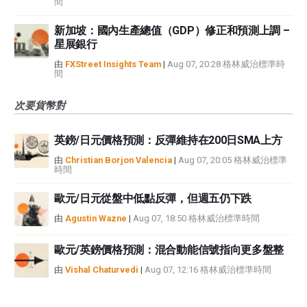
間
新加坡：國內生產總值（GDP）修正和預測上調 –
星展銀行
由
FXStreet Insights Team
|
Aug 07, 20:28 格林威治標準時
間
次要貨幣對
英鎊/日元價格預測：反彈維持在200日SMA上方
由
Christian Borjon Valencia
|
Aug 07, 20:05 格林威治標準
時間
歐元/日元從盤中低點反彈，但週五仍下跌
由
Agustin Wazne
|
Aug 07, 18:50 格林威治標準時間
歐元/英鎊價格預測：混合動能信號指向更多盤整
由
Vishal Chaturvedi
|
Aug 07, 12:16 格林威治標準時間