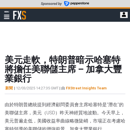
轉
至
FXStreet
MENU
主
顯
示
要
導
內
航
容
美元走軟，特朗普暗示哈塞特
將擔任美聯儲主席 – 加拿大豐
業銀行
新聞
|
12/03/2025 14:27:35 GMT
| 由
FXStreet Insights Team
由於特朗普總統提到經濟顧問委員會主席哈塞特是"潛在"的
美聯儲主席，美元（USD）昨天神經質地波動。今天早上，
美元普遍走低，美國收益率曲線略微陡峭，市場正在考慮哈
塞特領導的美聯儲的增強前景，加拿大豐業銀行