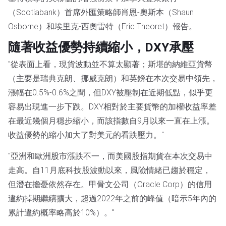
（Scotiabank）首席外匯策略師肖恩-奧斯本（Shaun
Osborne）和埃里克-西奧雷特（Eric Theoret）報告。
隨著收益優勢持續縮小，DXY承壓
"從表面上看，現貨波動並不算太顯著；斯堪的納維亞貨幣
（主要是瑞典克朗、挪威克朗）和英鎊在本次交易中領先，
漲幅在0.5%-0.6%之間，但DXY被壓制在近期低點，似乎更
容易出現進一步下跌。DXY相對於主要貨幣的加權收益率差
在最近幾個月穩步縮小，而該指數自9月以來一直在上漲。
收益優勢的縮小加大了對美元的看跌壓力。"
"亞洲和歐洲股市漲跌不一，而美國股指期貨在本次交易中
走高。自11月底科技股波動以來，風險情緒已趨於穩定，
但潛在擔憂依然存在。甲骨文公司（Oracle Corp）的信用
違約掉期繼續擴大，超過2022年之前的峰值（暗示5年內的
累計違約概率略高於10%）。"