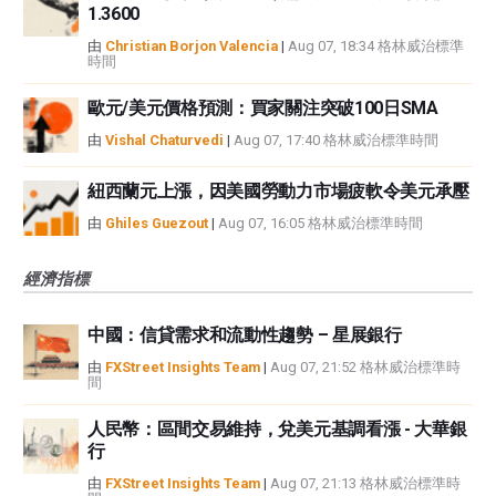
1.3600
由
Christian Borjon Valencia
|
Aug 07, 18:34 格林威治標準
時間
歐元/美元價格預測：買家關注突破100日SMA
由
Vishal Chaturvedi
|
Aug 07, 17:40 格林威治標準時間
紐西蘭元上漲，因美國勞動力市場疲軟令美元承壓
由
Ghiles Guezout
|
Aug 07, 16:05 格林威治標準時間
經濟指標
中國：信貸需求和流動性趨勢 – 星展銀行
由
FXStreet Insights Team
|
Aug 07, 21:52 格林威治標準時
間
人民幣：區間交易維持，兌美元基調看漲 - 大華銀
行
由
FXStreet Insights Team
|
Aug 07, 21:13 格林威治標準時