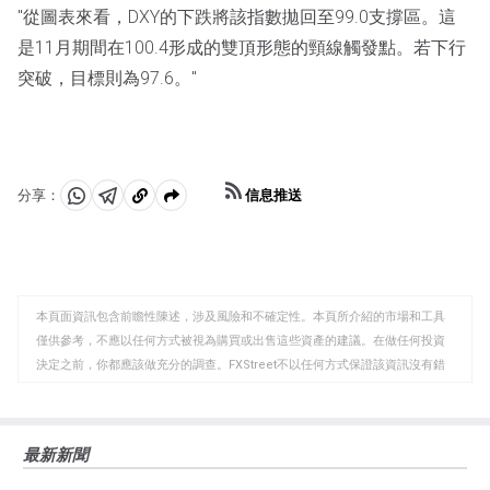
"從圖表來看，DXY的下跌將該指數拋回至99.0支撐區。這
是11月期間在100.4形成的雙頂形態的頸線觸發點。若下行
突破，目標則為97.6。"
信息推送
分享：
分
分
複
享
享
製
至
至
到
WhatsApp
Telegram
剪
本頁面資訊包含前瞻性陳述，涉及風險和不確定性。本頁所介紹的市場和工具
貼
僅供參考，不應以任何方式被視為購買或出售這些資產的建議。在做任何投資
板
決定之前，你都應該做充分的調查。FXStreet不以任何方式保證該資訊沒有錯
誤、錯誤或重大錯報。它也不保證這些資料是及時的。在公開市場投資涉及很
大的風險，包括損失全部或部分投資，以及精神上的痛苦。所有與投資有關的
風險、損失和成本，包括本金的全部損失，均由您負責。本文僅代表作者個人
最新新聞
觀點，並不代表FXStreet或其廣告商的官方政策或立場。作者不對本頁連結的
資訊負責。