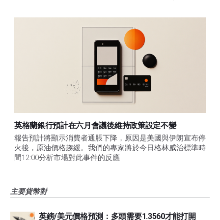
英格蘭銀行預計在六月會議後維持政策設定不變
報告預計將顯示消費者通脹下降，原因是美國與伊朗宣布停
火後，原油價格趨緩。我們的專家將於今日格林威治標準時
間12:00分析市場對此事件的反應
主要貨幣對
英鎊/美元價格預測：多頭需要1.3560才能打開