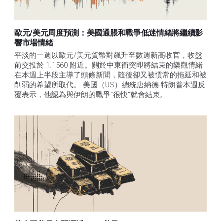
歐元/美元周度預測：美國通脹和戰爭低迷情緒將繼續影
響市場情緒
平淡的一週以歐元/美元貨幣對飆升至數週新高收官，收盤
前交投於 1.1560 附近。關於中東衝突即將結束的樂觀情緒
在本週上半段主導了頭條新聞，隨後卻又被慣常的拖延和被
削弱的希望所取代。 美國（US）總統唐納德-特朗普本週反
覆表示，他認為與伊朗的戰爭"很快"就會結束。