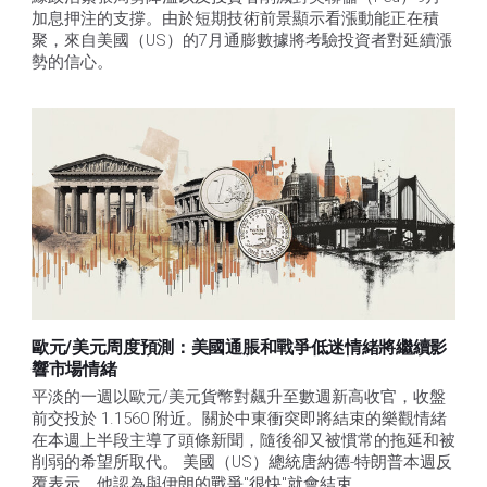
加息押注的支撐。由於短期技術前景顯示看漲動能正在積
聚，來自美國（US）的7月通膨數據將考驗投資者對延續漲
勢的信心。 
歐元/美元周度預測：美國通脹和戰爭低迷情緒將繼續影
響市場情緒
平淡的一週以歐元/美元貨幣對飆升至數週新高收官，收盤
前交投於 1.1560 附近。關於中東衝突即將結束的樂觀情緒
在本週上半段主導了頭條新聞，隨後卻又被慣常的拖延和被
削弱的希望所取代。 美國（US）總統唐納德-特朗普本週反
覆表示，他認為與伊朗的戰爭"很快"就會結束。