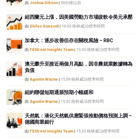
由
Joshua Gibson
|
50分鐘以前
或損害由此資訊及其顯示或使用引起的。錯誤和遺漏除外。本文作者和
FXStreet並非註冊投資顧問，本文內容無意提供任何投資建議。
紐西蘭元上漲，因美國勞動力市場疲軟令美元承壓
由
Ghiles Guezout
|
16:05 格林威治標準時間
加拿大：逐步改善但存在關稅風險 – RBC
由
FXStreet Insights Team
|
15:55 格林威治標準時間
澳元攀升至接近兩個月高點，因非農就業數據轉為
負值
由
Agustin Wazne
|
15:39 格林威治標準時間
紐約聯儲短期通脹預期小幅緩和
由
Agustin Wazne
|
15:35 格林威治標準時間
天然氣：液化天然氣供應緊張推動價格預測上調 –
德國商業銀行
由
FXStreet Insights Team
|
15:35 格林威治標準時間