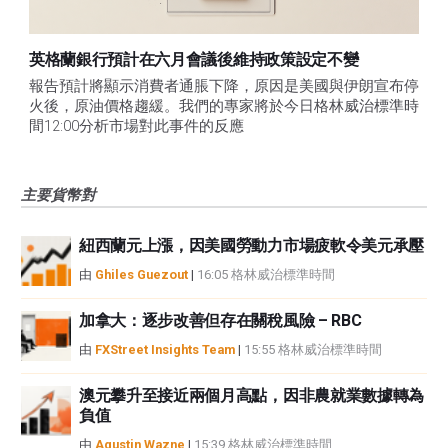
英格蘭銀行預計在六月會議後維持政策設定不變
報告預計將顯示消費者通脹下降，原因是美國與伊朗宣布停
火後，原油價格趨緩。我們的專家將於今日格林威治標準時
間12:00分析市場對此事件的反應
主要貨幣對
紐西蘭元上漲，因美國勞動力市場疲軟令美元承壓
由
Ghiles Guezout
|
16:05 格林威治標準時間
加拿大：逐步改善但存在關稅風險 – RBC
由
FXStreet Insights Team
|
15:55 格林威治標準時間
澳元攀升至接近兩個月高點，因非農就業數據轉為
負值
由
Agustin Wazne
|
15:39 格林威治標準時間