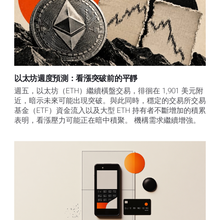
以太坊週度預測：看漲突破前的平靜
週五，以太坊（ETH）繼續橫盤交易，徘徊在 1,901 美元附
近，暗示未來可能出現突破。與此同時，穩定的交易所交易
基金（ETF）資金流入以及大型 ETH 持有者不斷增加的積累
表明，看漲壓力可能正在暗中積聚。 機構需求繼續增強。