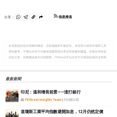
信息推送
分享：
分
分
複
享
享
製
至
至
到
WhatsApp
Telegram
剪
本頁面資訊包含前瞻性陳述，涉及風險和不確定性。本頁所介紹的市場和工具
貼
僅供參考，不應以任何方式被視為購買或出售這些資產的建議。在做任何投資
板
決定之前，你都應該做充分的調查。FXStreet不以任何方式保證該資訊沒有錯
誤、錯誤或重大錯報。它也不保證這些資料是及時的。在公開市場投資涉及很
大的風險，包括損失全部或部分投資，以及精神上的痛苦。所有與投資有關的
風險、損失和成本，包括本金的全部損失，均由您負責。本文僅代表作者個人
最新新聞
觀點，並不代表FXStreet或其廣告商的官方政策或立場。作者不對本頁連結的
資訊負責。
印尼：溫和增長前景——渣打銀行
如果文章正文中沒有明確提到，在撰寫本文時，作者在本文中提到的任何股票
中都沒有頭寸，也沒有與文中提到的任何公司有業務關係。除了FXStreet，作
由
FXStreet Insights Team
|
3分鐘以前
者沒有收到撰寫這篇文章的報酬。
FXStreet和作者不提供個性化的建議。作者對該資訊的準確性、完整性或適用
道瓊斯工業平均指數避開加息，12月仍然定價
性不作任何陳述。FXStreet和作者將不承擔任何錯誤，遺漏或任何損失，傷害