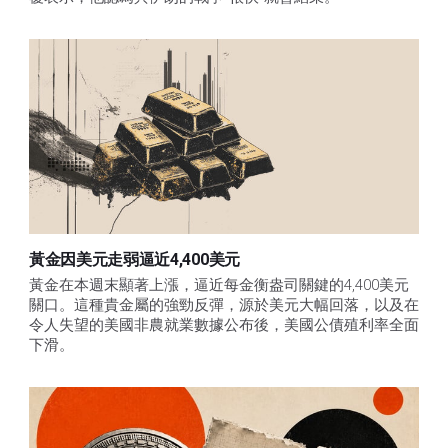
黃金因美元走弱逼近4,400美元
黃金在本週末顯著上漲，逼近每金衡盎司關鍵的4,400美元
關口。這種貴金屬的強勁反彈，源於美元大幅回落，以及在
令人失望的美國非農就業數據公布後，美國公債殖利率全面
下滑。