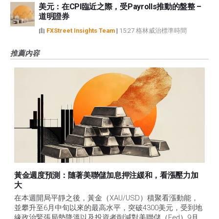
美元：在CPI臨近之際，受Payrolls推動的盤整 –
道明證券
由
FXStreet Insights Team
|
15:27 格林威治標準時間
推薦內容
黃金週度預測：隨著美聯儲加息押注緩和，看漲壓力加
大
在本週開局平靜之後，黃金（XAU/USD）積聚看漲動能，
並攀升至6月中旬以來的最高水平，突破4300美元，受到地
緣政治緊張局勢降溫以及投資者削減對美聯儲（Fed）9月