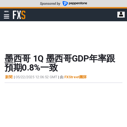
轉
至
FXStreet
MENU
主
顯
示
要
導
內
航
容
墨西哥 1Q 墨西哥GDP年率跟
預期0.8%一致
新聞
|
05/22/2025 12:06:52 GMT
| 由
FXStreet團隊