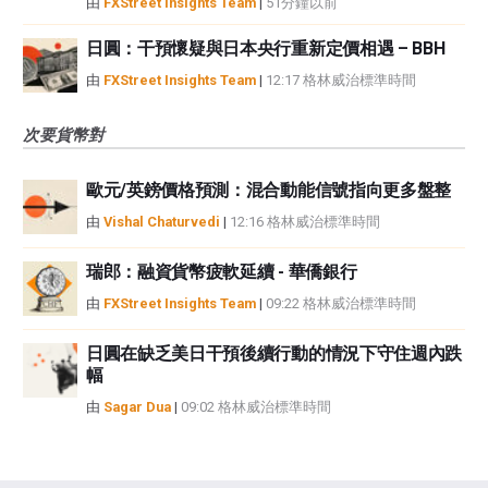
由
FXStreet Insights Team
|
51分鐘以前
日圓：干預懷疑與日本央行重新定價相遇 – BBH
由
FXStreet Insights Team
|
12:17 格林威治標準時間
次要貨幣對
歐元/英鎊價格預測：混合動能信號指向更多盤整
由
Vishal Chaturvedi
|
12:16 格林威治標準時間
瑞郎：融資貨幣疲軟延續 - 華僑銀行
由
FXStreet Insights Team
|
09:22 格林威治標準時間
日圓在缺乏美日干預後續行動的情況下守住週內跌
幅
由
Sagar Dua
|
09:02 格林威治標準時間