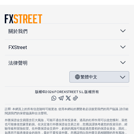
關於我們
FXStreet
法律聲明
繁體中文
版權©2026 FOREXSTREET S.L.版權所有
註釋: 本網頁上的所有信息隨時可能更改. 使用本網站的瀏覽者必須接受我們的用戶協議. 請仔細
閱讀我們的保密協議和合法聲明。
外匯保證金交易隱含巨大風險，可能不適合所有投資者。過高的杠桿作用可以使您獲利，當然
也可能會使您蒙受虧損。在決定進行外匯保證金交易之前，您應該謹慎考慮您的投資目的，經
驗等級和冒險欲望。在外匯保證金交易中，虧損的風險可能超過您最初的保證金資金，因此，
如果您不能承擔資金的損失，最好不要投資外匯。您應該明白與外匯交易相關聯的所有風險，