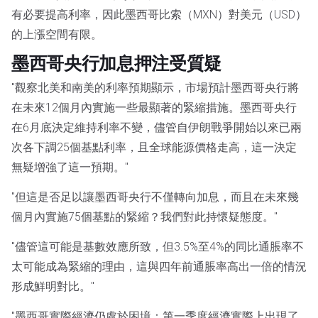
有必要提高利率，因此墨西哥比索（MXN）對美元（USD）
的上漲空間有限。
墨西哥央行加息押注受質疑
"觀察北美和南美的利率預期顯示，市場預計墨西哥央行將
在未來12個月內實施一些最顯著的緊縮措施。墨西哥央行
在6月底決定維持利率不變，儘管自伊朗戰爭開始以來已兩
次各下調25個基點利率，且全球能源價格走高，這一決定
無疑增強了這一預期。"
"但這是否足以讓墨西哥央行不僅轉向加息，而且在未來幾
個月內實施75個基點的緊縮？我們對此持懷疑態度。"
"儘管這可能是基數效應所致，但3.5%至4%的同比通脹率不
太可能成為緊縮的理由，這與四年前通脹率高出一倍的情況
形成鮮明對比。"
"墨西哥實際經濟仍處於困境：第一季度經濟實際上出現了