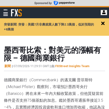
轉
至
FXStreet
MENU
主
顯
示
要
導
內
突發新聞: 突發：美國7月非農就業人數下降2.3萬個，低於預期的
航
Clos
容
+8萬個
alert
墨西哥比索：對美元的漲幅有
限 – 德國商業銀行
新聞
|
07/09/2026 11:29:51 GMT
| 由
FXStreet Insights Team
德國商業銀行（Commerzbank）的邁克爾·普菲斯特
（Michael Pfister）觀察到，市場預計墨西哥央行
（Banxico）將在未來一年內大幅收緊政策，但他質疑當前
條件是否支持75個基點的加息。鑑於墨西哥通脹率接近3.5
–4%，且實際經濟因投資疲軟和進口增加而收縮，他認為沒