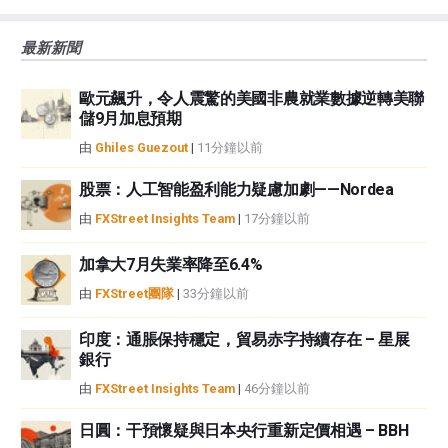
大的風險，包括損失全部或部分投資，以及精神上的痛苦。所有與投資有關的
風險、損失和成本，包括本金的全部損失，均由您負責。本文僅代表作者個人
最新新聞
觀點，並不代表FXStreet或其廣告商的官方政策或立場。作者不對本頁連結的
資訊負責。
歐元飆升，令人震驚的美國非農就業數據逆轉美聯
如果文章正文中沒有明確提到，在撰寫本文時，作者在本文中提到的任何股票
儲9月加息預期
中都沒有頭寸，也沒有與文中提到的任何公司有業務關係。除了FXStreet，作
者沒有收到撰寫這篇文章的報酬。
由
Ghiles Guezout
|
11分鐘以前
FXStreet和作者不提供個性化的建議。作者對該資訊的準確性、完整性或適用
性不作任何陳述。FXStreet和作者將不承擔任何錯誤，遺漏或任何損失，傷害
股票：人工智能盈利能力疑慮加劇——Nordea
或損害由此資訊及其顯示或使用引起的。錯誤和遺漏除外。本文作者和
由
FXStreet Insights Team
|
17分鐘以前
FXStreet並非註冊投資顧問，本文內容無意提供任何投資建議。
加拿大7月失業率降至6.4%
由
FXStreet團隊
|
33分鐘以前
印度：通脹保持穩定，貿易赤字持續存在 – 星展
銀行
由
FXStreet Insights Team
|
46分鐘以前
日圓：干預懷疑與日本央行重新定價相遇 – BBH