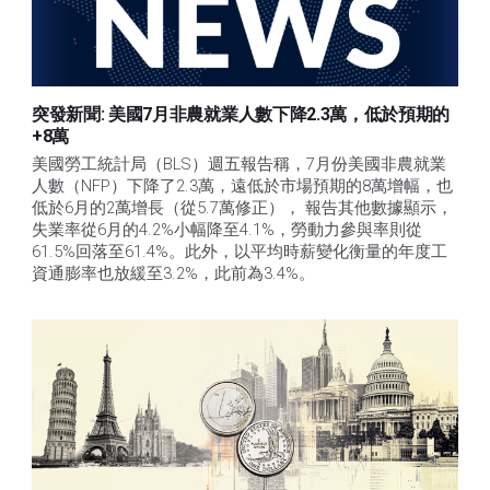
突發新聞: 美國7月非農就業人數下降2.3萬，低於預期的
+8萬
美國勞工統計局（BLS）週五報告稱，7月份美國非農就業
人數（NFP）下降了2.3萬，遠低於市場預期的8萬增幅，也
低於6月的2萬增長（從5.7萬修正）， 報告其他數據顯示，
失業率從6月的4.2%小幅降至4.1%，勞動力參與率則從
61.5%回落至61.4%。此外，以平均時薪變化衡量的年度工
資通膨率也放緩至3.2%，此前為3.4%。