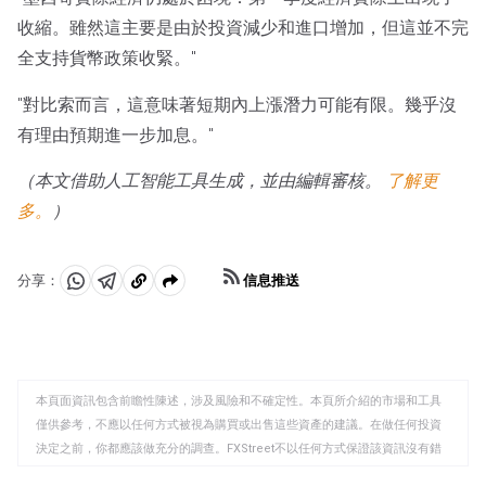
收縮。雖然這主要是由於投資減少和進口增加，但這並不完
全支持貨幣政策收緊。"
"對比索而言，這意味著短期內上漲潛力可能有限。幾乎沒
有理由預期進一步加息。"
（本文借助人工智能工具生成，並由編輯審核。
了解更
多。
）
信息推送
分享：
分
分
複
享
享
製
至
至
到
WhatsApp
Telegram
剪
本頁面資訊包含前瞻性陳述，涉及風險和不確定性。本頁所介紹的市場和工具
貼
僅供參考，不應以任何方式被視為購買或出售這些資產的建議。在做任何投資
板
決定之前，你都應該做充分的調查。FXStreet不以任何方式保證該資訊沒有錯
誤、錯誤或重大錯報。它也不保證這些資料是及時的。在公開市場投資涉及很