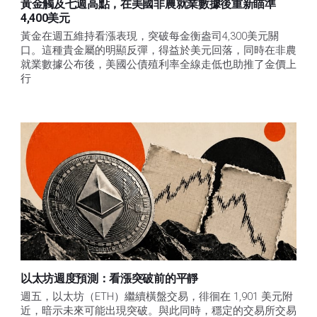
黃金觸及七週高點，在美國非農就業數據後重新瞄準
4,400美元
黃金在週五維持看漲表現，突破每金衡盎司4,300美元關
口。這種貴金屬的明顯反彈，得益於美元回落，同時在非農
就業數據公布後，美國公債殖利率全線走低也助推了金價上
行
以太坊週度預測：看漲突破前的平靜
週五，以太坊（ETH）繼續橫盤交易，徘徊在 1,901 美元附
近，暗示未來可能出現突破。與此同時，穩定的交易所交易