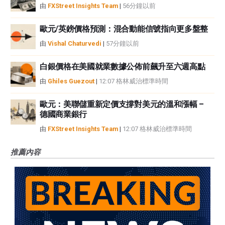
由
FXStreet Insights Team
|
56分鐘以前
歐元/英鎊價格預測：混合動能信號指向更多盤整
由
Vishal Chaturvedi
|
57分鐘以前
白銀價格在美國就業數據公佈前飆升至六週高點
由
Ghiles Guezout
|
12:07 格林威治標準時間
歐元：美聯儲重新定價支撐對美元的溫和漲幅 –
德國商業銀行
由
FXStreet Insights Team
|
12:07 格林威治標準時間
推薦內容