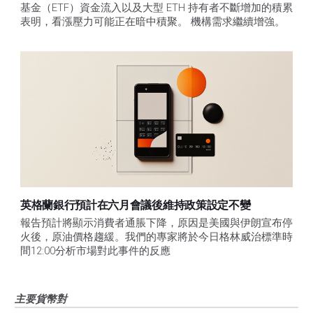
基金（ETF）資金流入以及大型 ETH 持有者不斷增加的積累
表明，看漲壓力可能正在暗中積聚。 機構需求繼續增強。
英格蘭銀行預計在六月會議後維持政策設定不變
報告預計將顯示消費者通脹下降，原因是美國與伊朗宣布停
火後，原油價格趨緩。我們的專家將於今日格林威治標準時
間12:00分析市場對此事件的反應
主要貨幣對