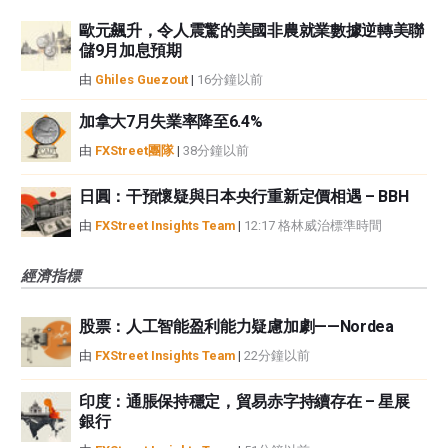
歐元飆升，令人震驚的美國非農就業數據逆轉美聯
儲9月加息預期
由
Ghiles Guezout
|
16分鐘以前
加拿大7月失業率降至6.4%
由
FXStreet團隊
|
38分鐘以前
日圓：干預懷疑與日本央行重新定價相遇 – BBH
由
FXStreet Insights Team
|
12:17 格林威治標準時間
經濟指標
股票：人工智能盈利能力疑慮加劇——Nordea
由
FXStreet Insights Team
|
22分鐘以前
印度：通脹保持穩定，貿易赤字持續存在 – 星展
銀行