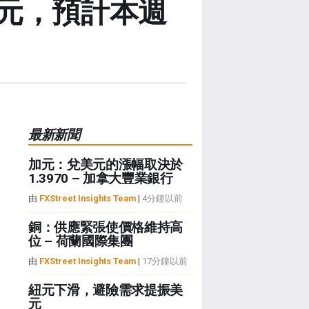
元，預計本週
最新新聞
加元：兌美元的漲幅取決於
1.3970 – 加拿大豐業銀行
由
FXStreet Insights Team
|
4分鐘以前
銅：供應緊張使價格維持高
位 – 荷蘭國際集團
由
FXStreet Insights Team
|
17分鐘以前
紐元下滑，避險需求提振美
元