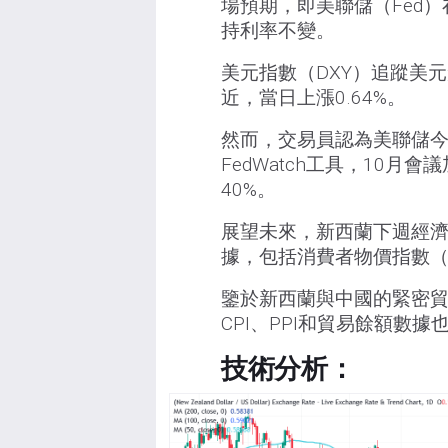
場預期，即美聯儲（Fed
持利率不變。
美元指數（DXY）追蹤美元
近，當日上漲0.64%。
然而，交易員認為美聯儲今
FedWatch工具，10月
40%。
展望未來，新西蘭下週經
據，包括消費者物價指數（C
鑒於新西蘭與中國的緊密貿
CPI、PPI和貿易餘額數
技術分析：