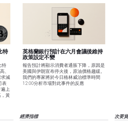
比特
英格蘭銀行預計在六月會議後維持
政策設定不變
比特
報告預計將顯示消費者通脹下降，原因是
走高、
美國與伊朗宣布停火後，原油價格趨緩。
需求減
我們的專家將於今日格林威治標準時間
司表
12:00分析市場對此事件的反應
普遍上
高，黃
經濟指標
次要