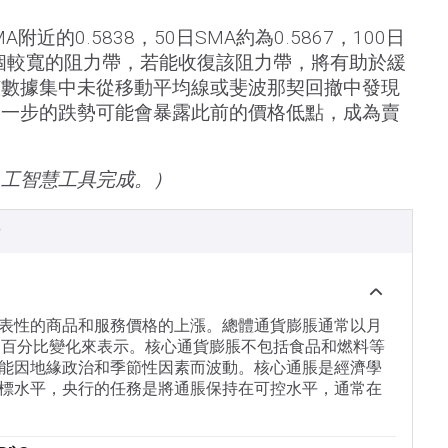
附近的0.5838，50日SMA約為0.5867，100日
成一個較寬的阻力帶，若能收復該阻力帶，將有助於緩
該數據集中未從移動平均線或斐波那契回撤中發現
進一步的跌勢可能會暴露此前的價格低點，成為賣
人工智慧工具完成。）
）
表性的商品和服務價格的上漲。總體通貨膨脹通常以月
為基礎的百分比變化來表示。核心通貨膨脹不包括食品和燃料等
能因地緣政治和季節性因素而波動。核心通脹是經濟學
標水平，央行的任務是將通脹保持在可控水平，通常在