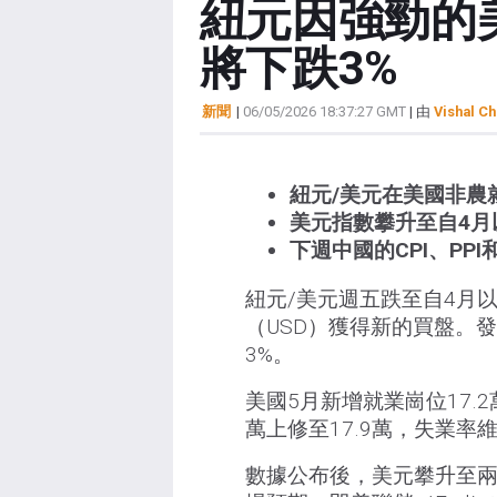
紐元因強勁的
將下跌3%
新聞
|
06/05/2026 18:37:27 GMT
| 由
Vishal Ch
紐元/美元在美國非農
美元指數攀升至自4月
下週中國的CPI、PP
紐元/美元週五跌至自4月
（USD）獲得新的買盤。發
3%。
美國5月新增就業崗位17.2
萬上修至17.9萬，失業率維
數據公布後，美元攀升至