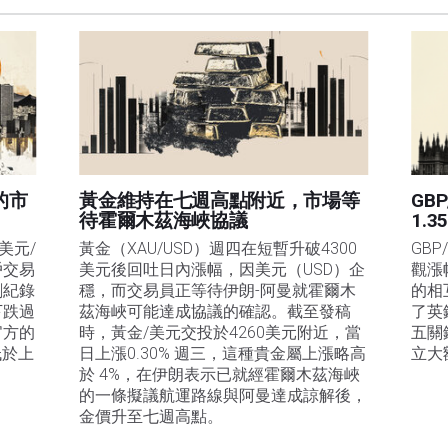
遺漏除外。本文作者和FXStreet並非註冊投資顧問，本文內容無意提供任何投資建議。
的市
黃金維持在七週高點附近，市場等
GB
待霍爾木茲海峽協議
1.3
美元/
黃金（XAU/USD）週四在短暫升破4300
GBP
戶交易
美元後回吐日內漲幅，因美元（USD）企
觀漲
創紀錄
穩，而交易員正等待伊朗-阿曼就霍爾木
的相
下跌過
茲海峽可能達成協議的確認。截至發稿
了英
官方的
時，黃金/美元交投於4260美元附近，當
五關
低於上
日上漲0.30% 週三，這種貴金屬上漲略高
立大
於 4%，在伊朗表示已就經霍爾木茲海峽
的一條擬議航運路線與阿曼達成諒解後，
金價升至七週高點。