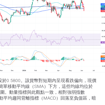
於0.5800。該貨幣對短期內呈現看跌偏向，現價
0日簡單移動平均線（SMA）下方，這些均線均位於
氛圍。動量指標與此觀點一致，相對強弱指數
移動平均趨同背離指標（MACD）回落至負值區，暗