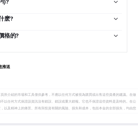
)?
一籃子商品和服務在一段時間內的價格變化。它通常以月環
的百分比變化來表示。核心CPI是各國央行的目標，因為它不包
什麽?
。當核心CPI高於2%時，通常會導致更高的利率，反之亦
其貨幣的價值，盡管這似乎有悖常理，反之亦然。這是
高的利率對貨幣有利，較高的通貨膨脹通常會導致貨幣走
抗更高的通脹，這會吸引更多的全球資本流入，這些投
價格的?
相反。
投資場所。
脹時期轉向的資產，因為它能保值，雖然投資者在市場
，因為它具有避險屬性，但大多數時候並非如此。這是
高利率來對抗通脹。較高的利率對黃金來說是負面的，
入現金存款賬戶，它們增加了持有黃金的機會成本。另
息推送
金有利，因為它會降低利率，使這種明亮的金屬成為更
本頁所介紹的市場和工具僅供參考，不應以任何方式被視為購買或出售這些資產的建議。在做
eet不以任何方式保證該資訊沒有錯誤、錯誤或重大錯報。它也不保證這些資料是及時的。在公
資，以及精神上的痛苦。所有與投資有關的風險、損失和成本，包括本金的全部損失，均由您
et或其廣告商的官方政策或立場。作者不對本頁連結的資訊負責。
在本文中提到的任何股票中都沒有頭寸，也沒有與文中提到的任何公司有業務關係。除了
訊的準確性、完整性或適用性不作任何陳述。FXStreet和作者將不承擔任何錯誤，遺漏或任何損