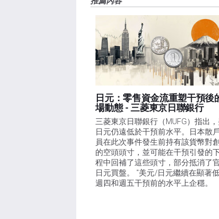
推薦內容
失，傷害或損害由此資訊及其顯示或使用引起的。錯誤和
日元：零售資金流重塑干預後
場動態 - 三菱東京日聯銀行
三菱東京日聯銀行（MUFG）指出，
日元仍遠低於干預前水平。日本散
員在此次事件發生前持有該貨幣對
的空頭頭寸，並可能在干預引發的
程中回補了這些頭寸，部分抵消了
日元買盤。 "美元/日元繼續在顯著
週四和週五干預前的水平上企穩。