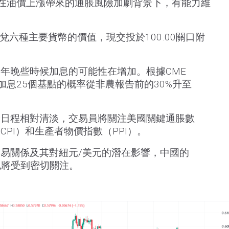
）在油價上漲帶來的通脹風險加劇背景下，有能力維
兌六種主要貨幣的價值，現交投於100.00關口附
年晚些時候加息的可能性在增加。根據CME
會議加息25個基點的概率從非農報告前的30%升至
濟日程相對清淡，交易員將關注美國關鍵通脹數
PI）和生產者物價指數（PPI）。
易關係及其對紐元/美元的潛在影響，中國的
據也將受到密切關注。