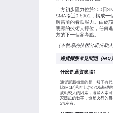
上方初步阻力位於200日SMA
SMA接近0.5902，構
解當前的看跌壓力。由於
明顯的技術支撐位，任何
方的下一個參考點。
（本報導的技術分析借助
通貨膨脹常見問題（FAQ
什麽是通貨膨脹?
通貨膨脹衡量的是一籃子有代
比(MoM)和年比(YoY)
波動較大的因素，這些因素可
家關註的數字，也是央行的目
2%左右。