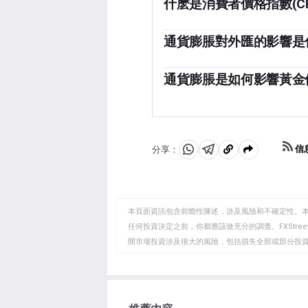
什麽是消費者價格指數(CPI
消費者價格指數(CPI)衡量
比(MoM)和年同比(YoY)
通貨膨脹對外匯的影響是
括波動較大的食品和燃料投入
一個國家的高通貨膨脹會推高
然，當它低於2%時。由於較
因為央行通常會提高利率以對
通貨膨脹是如何影響黃金
強。當通脹下降時，情況正好
資者正在尋找一個有利可圖的
「以前，黃金是投資者在高通
極端動蕩時期仍然會購買黃金
因為當通脹高企時，央行會提
因為相對於有息資產或將錢存
信
分享：
分
分
複
一方面，較低的通脹往往對黃
可行的投資選擇。」
享
享
製
至
至
到
WhatsApp
Telegram
剪
本頁面資訊包含前瞻性陳述，涉及風險和不確定性。
貼
任何投資決定之前，你都應該做充分的調查。FXStr
開市場投資涉及很大的風險，包括損失全部或部分投
板
負責。本文僅代表作者個人觀點，並不代表FXStre
如果文章正文中沒有明確提到，在撰寫本文時，作者
FXStreet，作者沒有收到撰寫這篇文章的報酬。
FXStreet和作者不提供個性化的建議。作者對該資