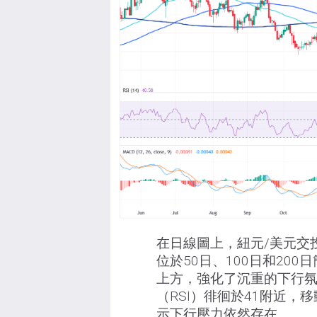
在日線圖上，紐元/美元交投
位於50日、100日和20
上方，強化了沉重的下行
（RSI）徘徊於41附近，
示下行壓力依然存在。