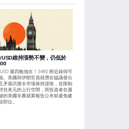
P/USD維持漲勢不變，仍低於
500
/USD 週四勉強在 1.3480 附近錄得可
幅。美國與伊朗官員就潛在協議發出
互矛盾訊號令市場保持謹慎，並限制
鎊兌美元的上行空間，而投資者在週
鍵的美國非農就業報告公布前避免建
額部位。