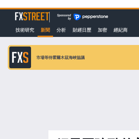
轉
至
FXStreet
主
要
技術研究
新聞
分析
財經日歷
加密
經紀商
內
容
市場等待霍爾木茲海峽協議