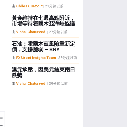
由
Ghiles Guezout
|
21分鐘以前
黃金維持在七週高點附近，
市場等待霍爾木茲海峽協議
由
Vishal Chaturvedi
|
27分鐘以前
石油：霍爾木茲風險重新定
價，支撐脆弱 – BNY
由
FXStreet Insights Team
|
35分鐘以前
澳元承壓，因美元結束兩日
跌勢
由
Vishal Chaturvedi
|
39分鐘以前