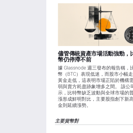
儘管傳統資產市場活動強勁，
幣仍停滯不前
據 Glassnode 週三發布的報告稱，
幣（BTC）表現低迷，而股市小幅
黃金走低，這表明市場正陷於機構
弱與賣方耗盡跡象增多之間。 該公
示，比特幣缺乏波動與全球市場的
漲形成鮮明對比，主要股指創下新
金則延續漲勢。
主要貨幣對