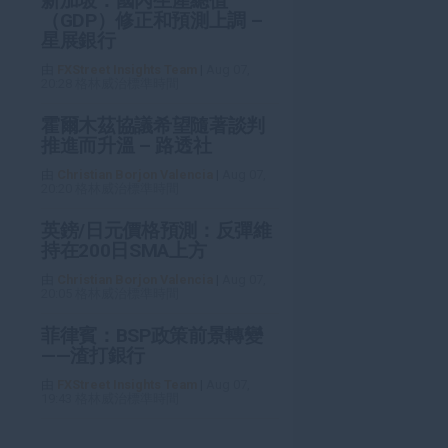
新加坡：國內生產總值
（GDP）修正和預測上調 –
星展銀行
由
FXStreet Insights Team
|
Aug 07,
20:28 格林威治標準時間
霍爾木茲協議希望隨著談判
推進而升溫 – 路透社
由
Christian Borjon Valencia
|
Aug 07,
20:20 格林威治標準時間
英鎊/日元價格預測：反彈維
持在200日SMA上方
由
Christian Borjon Valencia
|
Aug 07,
20:05 格林威治標準時間
菲律賓：BSP政策前景轉變
——渣打銀行
由
FXStreet Insights Team
|
Aug 07,
19:43 格林威治標準時間