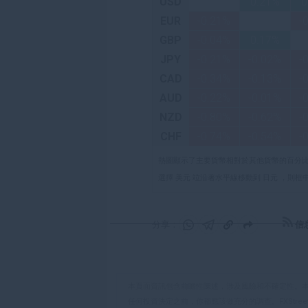
USD
0.21%
0
EUR
-0.21%
-
GBP
-0.04%
0.17%
JPY
-0.21%
-0.02%
-
CAD
-0.34%
-0.13%
-
AUD
-0.22%
-0.01%
-
NZD
-0.80%
-0.62%
-
CHF
-0.74%
-0.54%
-
熱圖顯示了主要貨幣相對於其他貨幣的百分
選擇 美元 竝沿著水平線移動到 日元 ，則框中顯示
信
分享：
分
分
複
享
享
製
至
至
到
WhatsApp
Telegram
剪
本頁面資訊包含前瞻性陳述，涉及風險和不確定性。
貼
任何投資決定之前，你都應該做充分的調查。FXStr