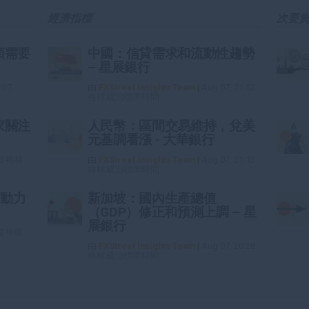
經濟指標
次要
頭需要
中國：信貸需求和流動性趨勢
– 星展銀行
 07,
由
FXStreet Insights Team
|
Aug 07, 21:52
格林威治標準時間
家關注
人民幣：區間交易維持，兌美
元基調看漲 - 大華銀行
:40 格林
由
FXStreet Insights Team
|
Aug 07, 21:13
格林威治標準時間
動力
新加坡：國內生產總值
（GDP）修正和預測上調 – 星
展銀行
5 格林威
由
FXStreet Insights Team
|
Aug 07, 20:28
格林威治標準時間