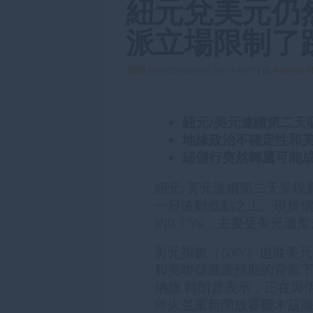
紐元兌美元仍
派立場限制了
新聞
|
06/02/2026 02:20:14 GMT
| 由
Haresh M
紐元/美元連續第二天
地緣政治不確定性和
紐儲行突然轉鷹可能
紐元/美元連續第二天呈現
一日波動低點之上。現貨價格目
約0.15%，主要受美元適
美元指數（DXY）追蹤美
和美聯儲鷹派預期的背景
納德·特朗普表示，正在與
停火並重新開放霍爾木茲