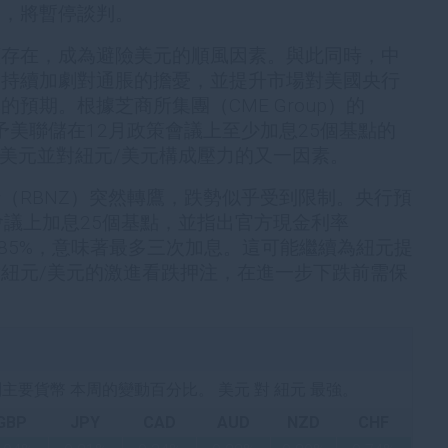
後，將暫停談判。
續存在，成為避險美元的順風因素。與此同時，中
，持續加劇對通脹的擔憂，並提升市場對美國央行
預期。根據芝商所集團（CME Group）的
員賦予美聯儲在12月政策會議上至少加息25個基點的
撐美元並對紐元/美元構成壓力的又一因素。
（RBNZ）突然轉鷹，跌勢似乎受到限制。央行預
會議上加息25個基點，並指出官方現金利率
.85%，意味著最多三次加息。這可能繼續為紐元提
紐元/美元的激進看跌押注，在進一步下跌前需保
所列主要貨幣 本周的變動百分比。 美元 對 紐元 最強。
GBP
JPY
CAD
AUD
NZD
CHF