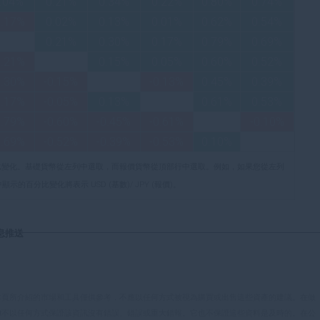
.04%
0.21%
0.34%
0.22%
0.80%
0.74%
0.17%
0.02%
0.13%
0.01%
0.62%
0.54%
0.21%
0.30%
0.17%
0.79%
0.69%
0.21%
0.15%
0.05%
0.60%
0.52%
0.30%
-0.15%
-0.13%
0.45%
0.39%
0.17%
-0.05%
0.13%
0.61%
0.53%
0.79%
-0.60%
-0.45%
-0.61%
-0.10%
0.69%
-0.52%
-0.39%
-0.53%
0.10%
比變化。基礎貨幣從左列中選取，而報價貨幣從頂部行中選取。例如，如果您從左列
的百分比變化將表示 USD (基數)/ JPY (報價)。
息推送
本頁所介紹的市場和工具僅供參考，不應以任何方式被視為購買或出售這些資產的建議。在做
eet不以任何方式保證該資訊沒有錯誤、錯誤或重大錯報。它也不保證這些資料是及時的。在公