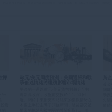
資，以及精神上的痛苦。所有與投資有關的風險、損失和成本，包括本金的全部損失，均由您
et或其廣告商的官方政策或立場。作者不對本頁連結的資訊負責。
在本文中提到的任何股票中都沒有頭寸，也沒有與文中提到的任何公司有業務關係。除了
訊的準確性、完整性或適用性不作任何陳述。FXStreet和作者將不承擔任何錯誤，遺漏或任何損
遺漏除外。本文作者和FXStreet並非註冊投資顧問，本文內容無意提供任何投資建議。
息押
歐元/美元周度預測：美國通脹和戰
黃金
爭低迷情緒將繼續影響市場情緒
黃金
平淡的一週以歐元/美元貨幣對飆升至數
關鍵
升至6
週新高收官，收盤前交投於 1.1560 附
勁反
美
近。關於中東衝突即將結束的樂觀情緒在
失望
及投資
本週上半段主導了頭條新聞，隨後卻又被
債殖
注的
慣常的拖延和被削弱的希望所取代。 美