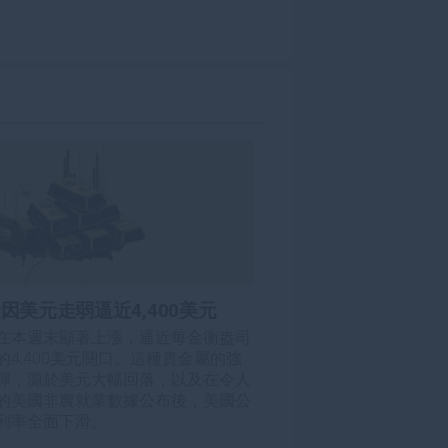
因美元走弱逼近4,400美元
在本週末顯著上漲，逼近每金衡盎司
的4,400美元關口。這種貴金屬的強
彈，源於美元大幅回落，以及在令人
的美國非農就業數據公布後，美國公
利率全面下滑。