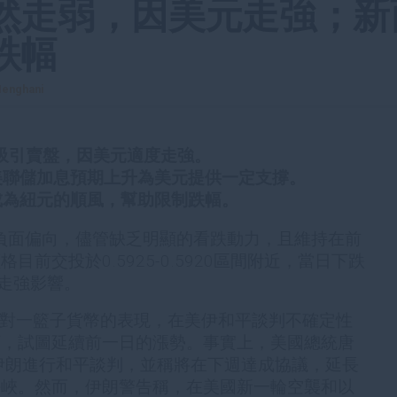
然走弱，因美元走強；新
跌幅
enghani
吸引賣盤，因美元適度走強。
美聯儲加息預期上升為美元提供一定支撐。
成為紐元的順風，幫助限制跌幅。
負面偏向，儘管缺乏明顯的看跌動力，且維持在前
前交投於0.5925-0.5920區間附近，當日下跌
度走強影響。
元對一籃子貨幣的表現，在美伊和平談判不確定性
下，試圖延續前一日的漲勢。事實上，美國總統唐
伊朗進行和平談判，並稱將在下週達成協議，延長
海峽。然而，伊朗警告稱，在美國新一輪空襲和以