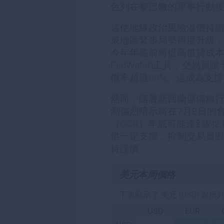
色列在黎巴嫩的軍事行動
這使地緣政治風險溢價持
東地區緊張局勢再度升級
今年年底前將提高借貸成本的
FedWatch工具，交易
概率超過50%。這成為支
然而，隨著新西蘭儲備銀行
測強烈暗示將在7月8日的
（OCR）年底可能達到約2
供一定支撐，抑制交易員對
持謹慎。
美元本周價格
下表顯示了 美元 (USD) 對
USD
EUR