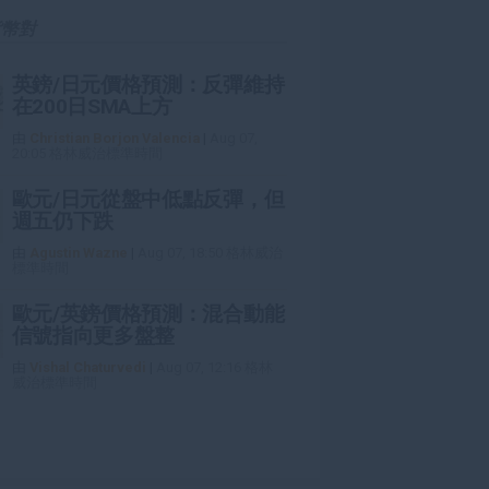
貨幣對
英鎊/日元價格預測：反彈維持
在200日SMA上方
由
Christian Borjon Valencia
|
Aug 07,
20:05 格林威治標準時間
歐元/日元從盤中低點反彈，但
週五仍下跌
由
Agustin Wazne
|
Aug 07, 18:50 格林威治
標準時間
歐元/英鎊價格預測：混合動能
信號指向更多盤整
由
Vishal Chaturvedi
|
Aug 07, 12:16 格林
威治標準時間