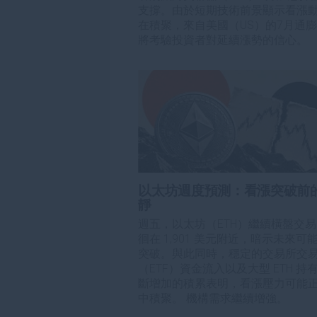
支撐。由於短期技術前景顯示看漲
在積聚，來自美國（US）的7月通
將考驗投資者對延續漲勢的信心。 
以太坊週度預測：看漲突破前
靜
週五，以太坊（ETH）繼續橫盤交
徊在 1,901 美元附近，暗示未來可
突破。與此同時，穩定的交易所交
（ETF）資金流入以及大型 ETH 持
斷增加的積累表明，看漲壓力可能
中積聚。 機構需求繼續增強。