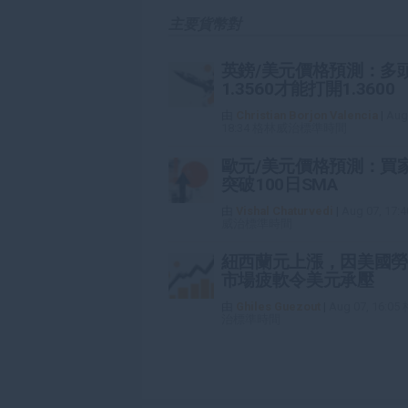
主要貨幣對
英鎊/美元價格預測：多
1.3560才能打開1.3600
由
Christian Borjon Valencia
|
Aug
18:34 格林威治標準時間
歐元/美元價格預測：買
突破100日SMA
由
Vishal Chaturvedi
|
Aug 07, 17
威治標準時間
紐西蘭元上漲，因美國勞
市場疲軟令美元承壓
由
Ghiles Guezout
|
Aug 07, 16:0
治標準時間