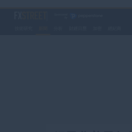
轉
至
FXStreet
主
要
技術研究
新聞
分析
財經日歷
加密
經紀商
內
容