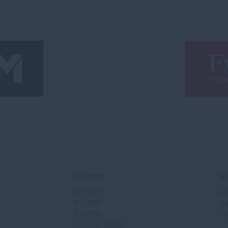
戶
FXStreet
法
關於我們
網
廣告服務
條
工作機會
Co
FXStreet 部落格