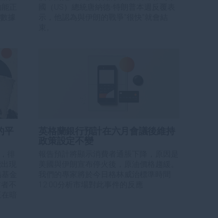
動能正
國（US）總統唐納德-特朗普本週反覆表
膨數據
示，他認為與伊朗的戰爭"很快"就會結
束。
的平
英格蘭銀行預計在六月會議後維持
政策設定不變
易，徘
報告預計將顯示消費者通脹下降，原因是
能出現
美國與伊朗宣布停火後，原油價格趨緩。
易基金
我們的專家將於今日格林威治標準時間
有者不
12:00分析市場對此事件的反應
正在暗