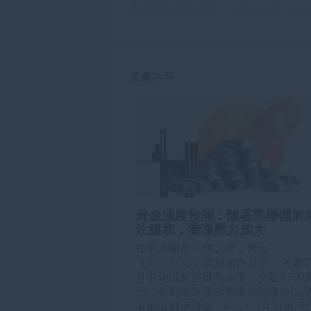
開市場投資涉及很大的風險，包括損失全部或部分投
板
負責。本文僅代表作者個人觀點，並不代表FXStre
如果文章正文中沒有明確提到，在撰寫本文時，作者
FXStreet，作者沒有收到撰寫這篇文章的報酬。
FXStreet和作者不提供個性化的建議。作者對該資
推薦內容
失，傷害或損害由此資訊及其顯示或使用引起的。錯誤和
黃金週度預測：隨著美聯儲加
注緩和，看漲壓力加大
在本週開局平靜之後，黃金
（XAU/USD）積聚看漲動能，並攀
月中旬以來的最高水平，突破4300
元，受到地緣政治緊張局勢降溫以
者削減對美聯儲（Fed）9月加息押