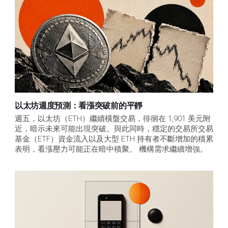
以太坊週度預測：看漲突破前的平靜
週五，以太坊（ETH）繼續橫盤交易，徘徊在 1,901 美元附
近，暗示未來可能出現突破。與此同時，穩定的交易所交易
基金（ETF）資金流入以及大型 ETH 持有者不斷增加的積累
表明，看漲壓力可能正在暗中積聚。 機構需求繼續增強。