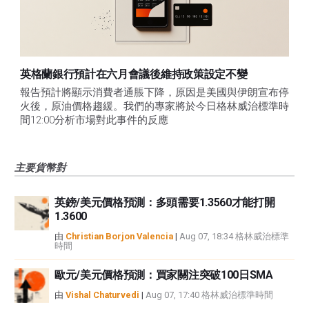
英格蘭銀行預計在六月會議後維持政策設定不變
報告預計將顯示消費者通脹下降，原因是美國與伊朗宣布停
火後，原油價格趨緩。我們的專家將於今日格林威治標準時
間12:00分析市場對此事件的反應
主要貨幣對
英鎊/美元價格預測：多頭需要1.3560才能打開
1.3600
由
Christian Borjon Valencia
|
Aug 07, 18:34 格林威治標準
時間
歐元/美元價格預測：買家關注突破100日SMA
由
Vishal Chaturvedi
|
Aug 07, 17:40 格林威治標準時間