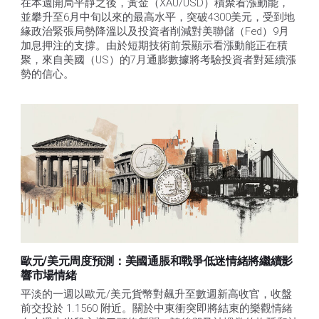
在本週開局平靜之後，黃金（XAU/USD）積聚看漲動能，
並攀升至6月中旬以來的最高水平，突破4300美元，受到地
緣政治緊張局勢降溫以及投資者削減對美聯儲（Fed）9月
加息押注的支撐。由於短期技術前景顯示看漲動能正在積
聚，來自美國（US）的7月通膨數據將考驗投資者對延續漲
勢的信心。 
歐元/美元周度預測：美國通脹和戰爭低迷情緒將繼續影
響市場情緒
平淡的一週以歐元/美元貨幣對飆升至數週新高收官，收盤
前交投於 1.1560 附近。關於中東衝突即將結束的樂觀情緒