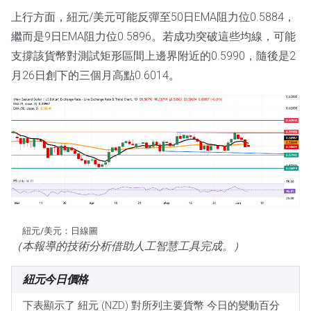
上行方面，紐元/美元可能反彈至50日EMA阻力位0.5884，
繼而是9日EMA阻力位0.5896。若成功突破這些均線，可能
支撐該貨幣對測試矩形區間上邊界附近的0.5990，隨後是2
月26日創下的三個月高點0.6014。
紐元/美元：日線圖
（本報導的技術分析借助人工智慧工具完成。）
紐元今日價格
下表顯示了 紐元 (NZD) 對所列主要貨幣 今日的變動百分