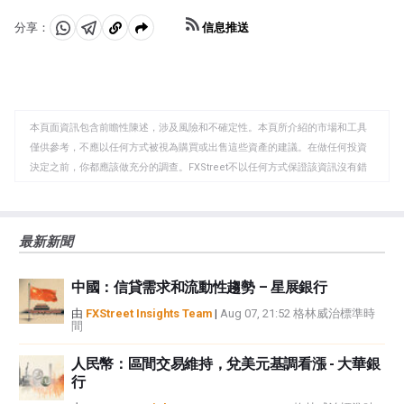
信息推送
分享：
分
分
複
享
享
製
至
至
到
WhatsApp
Telegram
剪
本頁面資訊包含前瞻性陳述，涉及風險和不確定性。本頁所介紹的市場和工具
貼
僅供參考，不應以任何方式被視為購買或出售這些資產的建議。在做任何投資
板
決定之前，你都應該做充分的調查。FXStreet不以任何方式保證該資訊沒有錯
誤、錯誤或重大錯報。它也不保證這些資料是及時的。在公開市場投資涉及很
大的風險，包括損失全部或部分投資，以及精神上的痛苦。所有與投資有關的
風險、損失和成本，包括本金的全部損失，均由您負責。本文僅代表作者個人
最新新聞
觀點，並不代表FXStreet或其廣告商的官方政策或立場。作者不對本頁連結的
資訊負責。
中國：信貸需求和流動性趨勢 – 星展銀行
如果文章正文中沒有明確提到，在撰寫本文時，作者在本文中提到的任何股票
中都沒有頭寸，也沒有與文中提到的任何公司有業務關係。除了FXStreet，作
由
FXStreet Insights Team
|
Aug 07, 21:52 格林威治標準時
間
者沒有收到撰寫這篇文章的報酬。
FXStreet和作者不提供個性化的建議。作者對該資訊的準確性、完整性或適用
人民幣：區間交易維持，兌美元基調看漲 - 大華銀
性不作任何陳述。FXStreet和作者將不承擔任何錯誤，遺漏或任何損失，傷害
行
或損害由此資訊及其顯示或使用引起的。錯誤和遺漏除外。本文作者和