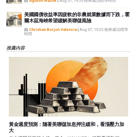
由
Agustin Wazne
|
Aug 07, 19:35 格林威治標準時間
美國國債收益率因疲軟的非農就業數據而下跌，霍
爾木茲海峽希望緩解美聯儲風險
由
Christian Borjon Valencia
|
Aug 07, 19:25 格林威治標準
時間
推薦內容
黃金週度預測：隨著美聯儲加息押注緩和，看漲壓力加
大