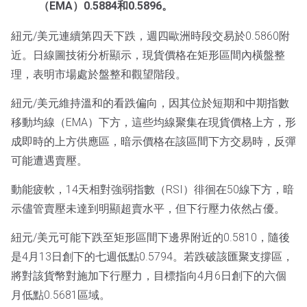
（EMA）0.5884和0.5896。
紐元/美元連續第四天下跌，週四歐洲時段交易於0.5860附
近。日線圖技術分析顯示，現貨價格在矩形區間內橫盤整
理，表明市場處於盤整和觀望階段。
紐元/美元維持溫和的看跌偏向，因其位於短期和中期指數
移動均線（EMA）下方，這些均線聚集在現貨價格上方，形
成即時的上方供應區，暗示價格在該區間下方交易時，反彈
可能遭遇賣壓。
動能疲軟，14天相對強弱指數（RSI）徘徊在50線下方，暗
示儘管賣壓未達到明顯超賣水平，但下行壓力依然占優。
紐元/美元可能下跌至矩形區間下邊界附近的0.5810，隨後
是4月13日創下的七週低點0.5794。若跌破該匯聚支撐區，
將對該貨幣對施加下行壓力，目標指向4月6日創下的六個
月低點0.5681區域。