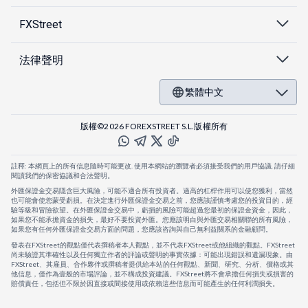
FXStreet
法律聲明
繁體中文
版權©2026 FOREXSTREET S.L.版權所有
註釋: 本網頁上的所有信息隨時可能更改. 使用本網站的瀏覽者必須接受我們的用戶協議. 請仔細
閱讀我們的保密協議和合法聲明。
外匯保證金交易隱含巨大風險，可能不適合所有投資者。過高的杠桿作用可以使您獲利，當然
也可能會使您蒙受虧損。在決定進行外匯保證金交易之前，您應該謹慎考慮您的投資目的，經
驗等級和冒險欲望。在外匯保證金交易中，虧損的風險可能超過您最初的保證金資金，因此，
如果您不能承擔資金的損失，最好不要投資外匯。您應該明白與外匯交易相關聯的所有風險，
如果您有任何外匯保證金交易方面的問題，您應該咨詢與自己無利益關系的金融顧問。
發表在FXStreet的觀點僅代表撰稿者本人觀點，並不代表FXStreet或他組織的觀點。FXStreet
尚未驗證其準確性以及任何獨立作者的評論或聲明的事實依據：可能出現錯誤和遺漏現象。由
FXStreet、其雇員、合作夥伴或撰稿者提供給本站的任何觀點、新聞、研究、分析、價格或其
他信息，僅作為壹般的市場評論，並不構成投資建議。FXStreet將不會承擔任何損失或損害的
賠償責任，包括但不限於因直接或間接使用或依賴這些信息而可能產生的任何利潤損失。