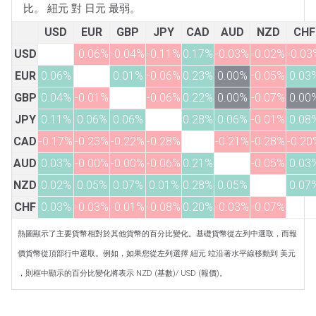
比。 紐元 對 日元 最弱。
USD
EUR
GBP
JPY
CAD
AUD
NZD
CHF
USD
-0.06%
-0.04%
-0.11%
0.17%
-0.03%
-0.02%
-0.03
EUR
0.06%
0.01%
-0.06%
0.23%
0.00%
-0.05%
0.03
GBP
0.04%
-0.01%
-0.06%
0.22%
0.00%
-0.07%
0.00
JPY
0.11%
0.06%
0.06%
0.28%
0.06%
-0.01%
0.08
CAD
-0.17%
-0.23%
-0.22%
-0.28%
-0.21%
-0.28%
-0.20
AUD
0.03%
-0.00%
-0.00%
-0.06%
0.21%
-0.05%
0.03
NZD
0.02%
0.05%
0.07%
0.01%
0.28%
0.05%
0.07
CHF
0.03%
-0.03%
-0.01%
-0.08%
0.20%
-0.03%
-0.07%
熱圖顯示了主要貨幣相對於其他貨幣的百分比變化。基礎貨幣從左列中選取，而報
價貨幣從頂部行中選取。例如，如果您從左列選擇 紐元 竝沿著水平線移動到 美元
，則框中顯示的百分比變化將表示 NZD (基數)/ USD (報價)。