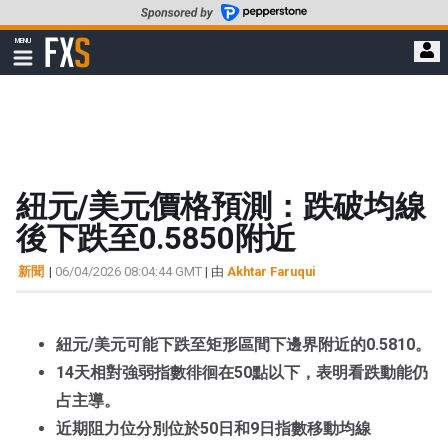
轉
至
FXStreet
MENU
主
顯
示
要
導
內
航
容
紐元/美元價格預測：跌破均線
後下跌至0.5850附近
新聞
|
06/04/2026 08:04:44 GMT
| 由
Akhtar Faruqui
紐元/美元可能下跌至矩形區間下邊界附近的0.5810。
14天相對強弱指數徘徊在50點以下，表明看跌動能仍
占主導。
近期阻力位分別位於50日和9日指數移動均線