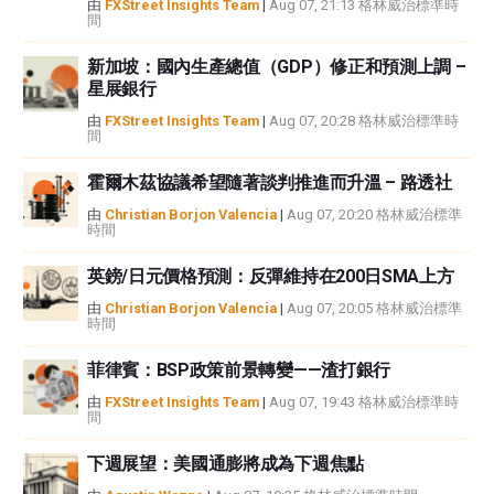
FXStreet並非註冊投資顧問，本文內容無意提供任何投資建議。
由
FXStreet Insights Team
|
Aug 07, 21:13 格林威治標準時
間
新加坡：國內生產總值（GDP）修正和預測上調 –
星展銀行
由
FXStreet Insights Team
|
Aug 07, 20:28 格林威治標準時
間
霍爾木茲協議希望隨著談判推進而升溫 – 路透社
由
Christian Borjon Valencia
|
Aug 07, 20:20 格林威治標準
時間
英鎊/日元價格預測：反彈維持在200日SMA上方
由
Christian Borjon Valencia
|
Aug 07, 20:05 格林威治標準
時間
菲律賓：BSP政策前景轉變——渣打銀行
由
FXStreet Insights Team
|
Aug 07, 19:43 格林威治標準時
間
下週展望：美國通膨將成為下週焦點