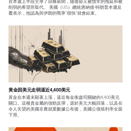
在本週上半段主導了頭條新聞，隨後卻又被慣常的拖延和被
削弱的希望所取代。 美國（US）總統唐納德-特朗普本週反
覆表示，他認為與伊朗的戰爭"很快"就會結束。
黃金因美元走弱逼近4,400美元
黃金在本週末顯著上漲，逼近每金衡盎司關鍵的4,400美元
關口。這種貴金屬的強勁反彈，源於美元大幅回落，以及在
令人失望的美國非農就業數據公布後，美國公債殖利率全面
下滑。