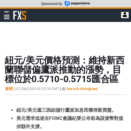
轉
至
FXStreet
MENU
主
顯
示
要
導
內
航
容
紐元/美元價格預測：維持新西
蘭聯儲偏鷹派推動的漲勢，目
標位於0.5710-0.5715匯合區
新聞
|
07/08/2026 05:29:18 GMT
| 由
Haresh Menghani
紐元/美元週三因紐儲行鷹派加息而獲得新買盤。
美元需求低迷在FOMC會議紀要公布前為該貨幣對提
供額外支撐。