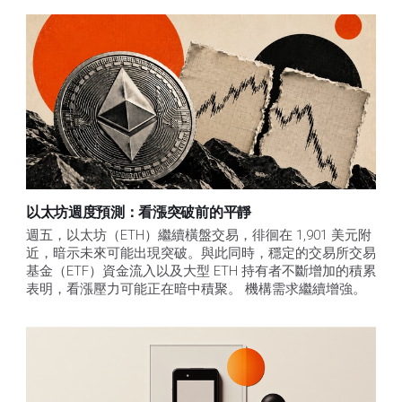
以太坊週度預測：看漲突破前的平靜
週五，以太坊（ETH）繼續橫盤交易，徘徊在 1,901 美元附
近，暗示未來可能出現突破。與此同時，穩定的交易所交易
基金（ETF）資金流入以及大型 ETH 持有者不斷增加的積累
表明，看漲壓力可能正在暗中積聚。 機構需求繼續增強。