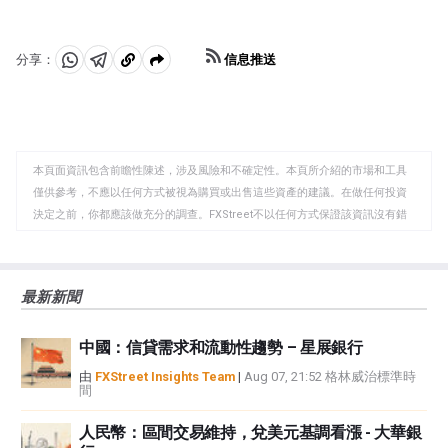
本國貨幣，然後用這些貨幣從銀行和其他金融機構購買資
而，如果就業率長時間高於最高可持續水平，最終將導致
產(通常是政府債券或公司債券)的過程，目的是增加國內
物價越來越快地上漲，從而要求貨幣政策委員會提高利
貨幣供應，刺激經濟活動。量化寬松通常會導致新西蘭元
率，以控製通脹。」
信息推送
分享：
(NZD)走弱。當僅僅降低利率不太可能實現央行的目標
分
分
複
時，量化寬松是最後的手段。新西蘭儲備銀行在Covid-19
享
享
製
大流行期間使用了它。
至
至
到
WhatsApp
Telegram
剪
本頁面資訊包含前瞻性陳述，涉及風險和不確定性。本頁所介紹的市場和工具
貼
僅供參考，不應以任何方式被視為購買或出售這些資產的建議。在做任何投資
板
決定之前，你都應該做充分的調查。FXStreet不以任何方式保證該資訊沒有錯
誤、錯誤或重大錯報。它也不保證這些資料是及時的。在公開市場投資涉及很
大的風險，包括損失全部或部分投資，以及精神上的痛苦。所有與投資有關的
風險、損失和成本，包括本金的全部損失，均由您負責。本文僅代表作者個人
最新新聞
觀點，並不代表FXStreet或其廣告商的官方政策或立場。作者不對本頁連結的
資訊負責。
中國：信貸需求和流動性趨勢 – 星展銀行
如果文章正文中沒有明確提到，在撰寫本文時，作者在本文中提到的任何股票
中都沒有頭寸，也沒有與文中提到的任何公司有業務關係。除了FXStreet，作
由
FXStreet Insights Team
|
Aug 07, 21:52 格林威治標準時
間
者沒有收到撰寫這篇文章的報酬。
FXStreet和作者不提供個性化的建議。作者對該資訊的準確性、完整性或適用
人民幣：區間交易維持，兌美元基調看漲 - 大華銀
性不作任何陳述。FXStreet和作者將不承擔任何錯誤，遺漏或任何損失，傷害