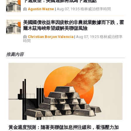
下週展望：美國通膨將成為下週焦點
由
Agustin Wazne
|
Aug 07, 19:35 格林威治標準時間
美國國債收益率因疲軟的非農就業數據而下跌，霍
爾木茲海峽希望緩解美聯儲風險
由
Christian Borjon Valencia
|
Aug 07, 19:25 格林威治標準
時間
推薦內容
黃金週度預測：隨著美聯儲加息押注緩和，看漲壓力加