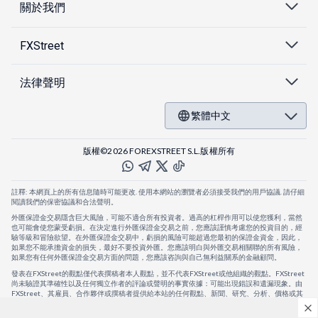
關於我們
FXStreet
法律聲明
繁體中文
版權©2026 FOREXSTREET S.L.版權所有
註釋: 本網頁上的所有信息隨時可能更改. 使用本網站的瀏覽者必須接受我們的用戶協議. 請仔細
閱讀我們的保密協議和合法聲明。
外匯保證金交易隱含巨大風險，可能不適合所有投資者。過高的杠桿作用可以使您獲利，當然
也可能會使您蒙受虧損。在決定進行外匯保證金交易之前，您應該謹慎考慮您的投資目的，經
驗等級和冒險欲望。在外匯保證金交易中，虧損的風險可能超過您最初的保證金資金，因此，
如果您不能承擔資金的損失，最好不要投資外匯。您應該明白與外匯交易相關聯的所有風險，
如果您有任何外匯保證金交易方面的問題，您應該咨詢與自己無利益關系的金融顧問。
發表在FXStreet的觀點僅代表撰稿者本人觀點，並不代表FXStreet或他組織的觀點。FXStreet
尚未驗證其準確性以及任何獨立作者的評論或聲明的事實依據：可能出現錯誤和遺漏現象。由
FXStreet、其雇員、合作夥伴或撰稿者提供給本站的任何觀點、新聞、研究、分析、價格或其
他信息，僅作為壹般的市場評論，並不構成投資建議。FXStreet將不會承擔任何損失或損害的
賠償責任，包括但不限於因直接或間接使用或依賴這些信息而可能產生的任何利潤損失。