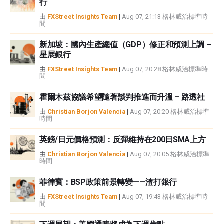
行
或損害由此資訊及其顯示或使用引起的。錯誤和遺漏除外。本文作者和
FXStreet並非註冊投資顧問，本文內容無意提供任何投資建議。
由
FXStreet Insights Team
|
Aug 07, 21:13 格林威治標準時
間
新加坡：國內生產總值（GDP）修正和預測上調 –
星展銀行
由
FXStreet Insights Team
|
Aug 07, 20:28 格林威治標準時
間
霍爾木茲協議希望隨著談判推進而升溫 – 路透社
由
Christian Borjon Valencia
|
Aug 07, 20:20 格林威治標準
時間
英鎊/日元價格預測：反彈維持在200日SMA上方
由
Christian Borjon Valencia
|
Aug 07, 20:05 格林威治標準
時間
菲律賓：BSP政策前景轉變——渣打銀行
由
FXStreet Insights Team
|
Aug 07, 19:43 格林威治標準時
間