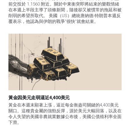
前交投於 1.1560 附近。關於中東衝突即將結束的樂觀情緒
在本週上半段主導了頭條新聞，隨後卻又被慣常的拖延和被
削弱的希望所取代。 美國（US）總統唐納德-特朗普本週反
覆表示，他認為與伊朗的戰爭"很快"就會結束。
黃金因美元走弱逼近4,400美元
黃金在本週末顯著上漲，逼近每金衡盎司關鍵的4,400美元
關口。這種貴金屬的強勁反彈，源於美元大幅回落，以及在
令人失望的美國非農就業數據公布後，美國公債殖利率全面
下滑。