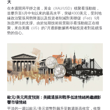
大
在本週開局平靜之後，黃金（XAU/USD）積聚看漲動能，
並攀升至6月中旬以來的最高水平，突破4300美元，受到地
緣政治緊張局勢降溫以及投資者削減對美聯儲（Fed）9月
加息押注的支撐。由於短期技術前景顯示看漲動能正在積
聚，來自美國（US）的7月通膨數據將考驗投資者對延續漲
勢的信心。 
歐元/美元周度預測：美國通脹和戰爭低迷情緒將繼續影
響市場情緒
平淡的一週以歐元/美元貨幣對飆升至數週新高收官，收盤