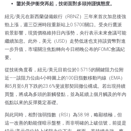
鑒於美伊衝突再起，技術面對多頭持謹慎態度。
紐元/美元在新西蘭儲備銀行（RBNZ）三年來首次加息後強
勁上漲，週三亞洲時段重新站上0.5700關口。受央行鷹派
前景影響，現貨價格維持日內漲勢，央行表示未來會議可能
繼續加息。此外，美元（USD）走勢低迷也支持該貨幣對進
一步升值，市場關注焦點轉向今日稍晚公布的FOMC會議紀
要。
從技術角度看，紐元/美元目前位於0.5715的關鍵阻力位附
近——該阻力位由4小時圖上的100日指數移動均線（EMA）
和5月至6月下跌的23.6%斐波那契回撤位構成。若出現持續
買盤，將成為多頭的新觸發點，並為延續上個月觸及的年內
低點以來的反彈奠定基礎。
與此同時，相對強弱指數（RSI）為58.98，略顯積極，但
這一改善的動能僅暗示盤整，而非明確的上破信號，前提是