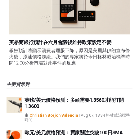
英格蘭銀行預計在六月會議後維持政策設定不變
報告預計將顯示消費者通脹下降，原因是美國與伊朗宣布停
火後，原油價格趨緩。我們的專家將於今日格林威治標準時
間12:00分析市場對此事件的反應
主要貨幣對
英鎊/美元價格預測：多頭需要1.3560才能打開
1.3600
由
Christian Borjon Valencia
|
Aug 07, 18:34 格林威治標準
時間
歐元/美元價格預測：買家關注突破100日SMA