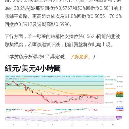
紐元/美元仍位於上述阻力位下方。然而，若持續走強，應
為向38.2%斐波那契回撤位0.5767和50%回撤位0.5811的上
漲鋪平道路。更高阻力依次為61.8%回撤位0.5855、78.6%
回撤位0.5917及週期高點0.5996。
下行方面，唯一顯著的結構性支撐位於0.5626附近的斐波
那契錨點，若匯價繼續下跌，預計買盤將在此處出現。
（本技術分析借助AI工具完成。
了解更多。
）
紐元/美元4小時圖