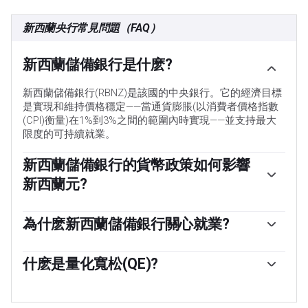
新西蘭央行常見問題（FAQ）
新西蘭儲備銀行是什麽?
新西蘭儲備銀行(RBNZ)是該國的中央銀行。它的經濟目標
是實現和維持價格穩定——當通貨膨脹(以消費者價格指數
(CPI)衡量)在1%到3%之間的範圍內時實現——並支持最大
限度的可持續就業。
新西蘭儲備銀行的貨幣政策如何影響
新西蘭元?
新西蘭儲備銀行(RBNZ)貨幣政策委員會(MPC)根據其目標
決定適當的官方現金利率(OCR)水平。當通脹高於目標
為什麽新西蘭儲備銀行關心就業?
時，央行將試圖通過提高關鍵的OCR來抑製通脹，提高家
就業對新西蘭儲備銀行(RBNZ)來說很重要，因為緊張的勞
庭和企業的貸款成本，從而為經濟降溫。較高的利率對新
動力市場可能會加劇通貨膨脹。新西蘭央行的「最大可持
什麽是量化寬松(QE)?
西蘭元(NZD)來說通常是有利的，因為它們會導致更高的
續就業」目標被定義為勞動力資源的最高利用率，可以隨
收益率，使新西蘭對投資者更具吸引力。相反，低利率往
在極端情況下，新西蘭儲備銀行(RBNZ)可以製定一種稱為
著時間的推移而持續，而不會導致通貨膨脹加速。「當就
往會削弱紐元。
量化寬松的貨幣政策工具。量化寬松是指新西蘭央行印製
業處於最大可持續水平時，將會出現低而穩定的通脹。然