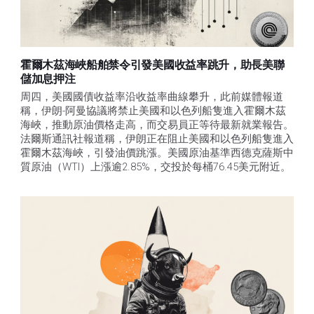
霍爾木茲海峽船舶禁令引發美國收益率跳升，助長美聯
儲加息押注
周四，美國國債收益率沿收益率曲線攀升，此前媒體報道
稱，伊朗-阿曼協議將禁止美國和以色列船隻進入霍爾木茲
海峽，推動原油價格走高，而交易員正等待最新就業報告。
法爾斯通訊社報道稱，伊朗正在阻止美國和以色列船隻進入
霍爾木茲海峽，引發油價跳漲。美國原油基準西德克薩斯中
質原油（WTI）上漲逾2.85%，交投於每桶76.45美元附近。