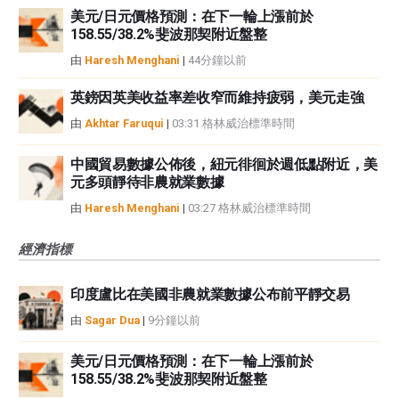
美元/日元價格預測：在下一輪上漲前於
158.55/38.2%斐波那契附近盤整
由
Haresh Menghani
|
44分鐘以前
英鎊因英美收益率差收窄而維持疲弱，美元走強
由
Akhtar Faruqui
|
03:31 格林威治標準時間
中國貿易數據公佈後，紐元徘徊於週低點附近，美
元多頭靜待非農就業數據
由
Haresh Menghani
|
03:27 格林威治標準時間
經濟指標
印度盧比在美國非農就業數據公布前平靜交易
由
Sagar Dua
|
9分鐘以前
美元/日元價格預測：在下一輪上漲前於
158.55/38.2%斐波那契附近盤整