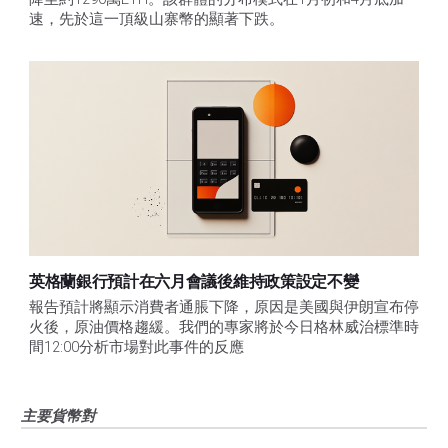
速，先於這一頂級山寨幣的顯著下跌。
英格蘭銀行預計在六月會議後維持政策設定不變
報告預計將顯示消費者通脹下降，原因是美國與伊朗宣布停
火後，原油價格趨緩。我們的專家將於今日格林威治標準時
間12:00分析市場對此事件的反應
主要貨幣對