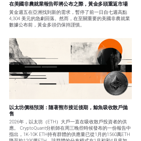
在美國非農就業報告即將公布之際，黃金多頭重返市場
黃金週五在亞洲找到新的需求，暫停了前一日自七週高點 
4,304 美元的急劇回落。然而，在至關重要的美國非農就業
數據公布前，黃金多頭仍保持謹慎。
以太坊價格預測：隨著熊市接近後期，鯨魚吸收散戶拋
售​
2026年，以太坊（ETH）大戶一直在吸收散戶投資者的供
應。 CryptoQuant分析師在周三晚些時候發布的一份報告中
指出，1K-10K ETH持有群體的供應量已從1月的1560萬ETH
降至約1290萬ETH。該群體的分布模式在1月初和4月底加