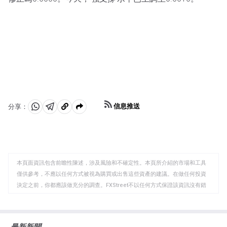
信息推送
分享：
分
分
複
享
享
製
至
至
到
WhatsApp
Telegram
剪
本頁面資訊包含前瞻性陳述，涉及風險和不確定性。本頁所介紹的市場和工具
貼
僅供參考，不應以任何方式被視為購買或出售這些資產的建議。在做任何投資
板
決定之前，你都應該做充分的調查。FXStreet不以任何方式保證該資訊沒有錯
誤、錯誤或重大錯報。它也不保證這些資料是及時的。在公開市場投資涉及很
大的風險，包括損失全部或部分投資，以及精神上的痛苦。所有與投資有關的
風險、損失和成本，包括本金的全部損失，均由您負責。本文僅代表作者個人
最新新聞