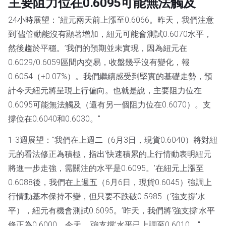
主要阻力位在0.6095可能無法觸及
24小時展望："紐元兩天前上漲至0.6066。昨天，我們注意
到‘儘管動能沒有顯著增加，紐元可能會測試0.6070水平，
然後趨於平穩。’我們的預期並未實現，因為紐元在
0.6029/0.6059區間內交易，收盤幾乎沒有變化，報
0.6054（+0.07%）。我們繼續感受到堅實的基礎走勢，預
計今天紐元將呈現上行偏向。也就是說，主要阻力位在
0.6095可能無法觸及（還有另一個阻力位在0.6070）。支
撐位在0.6040和0.6030。"
1-3週展望："我們在上週二（6月3日，現貨0.6040）將對紐
元的看法修正為積極，指出‘快速積累的上行情動表明紐元
將進一步走強，需關注的水平是0.6095。’在紐元上漲至
0.6088後，我們在上週五（6月6日，現貨0.6045）強調上
行情動基本保持不變，但只要不跌破0.5985（‘強支撐’水
平），紐元有機會測試0.6095。’昨天，我們將‘強支撐’水平
修正為0.6000。今天，‘強支撐’水平已上調至0.6010。"