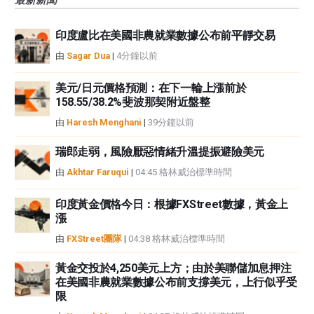
觀點，並不代表FXStreet或其廣告商的官方政策或立場。作者不對本頁連結的
資訊負責。
印度盧比在美國非農就業數據公布前平靜交易
如果文章正文中沒有明確提到，在撰寫本文時，作者在本文中提到的任何股票
中都沒有頭寸，也沒有與文中提到的任何公司有業務關係。除了FXStreet，作
由
Sagar Dua
|
4分鐘以前
者沒有收到撰寫這篇文章的報酬。
FXStreet和作者不提供個性化的建議。作者對該資訊的準確性、完整性或適用
美元/日元價格預測：在下一輪上漲前於
性不作任何陳述。FXStreet和作者將不承擔任何錯誤，遺漏或任何損失，傷害
158.55/38.2%斐波那契附近盤整
或損害由此資訊及其顯示或使用引起的。錯誤和遺漏除外。本文作者和
由
Haresh Menghani
|
39分鐘以前
FXStreet並非註冊投資顧問，本文內容無意提供任何投資建議。
瑞郎走弱，風險厭惡情緒升溫提振避險美元
由
Akhtar Faruqui
|
04:45 格林威治標準時間
印度黃金價格今日：根據FXStreet數據，黃金上
漲
由
FXStreet團隊
|
04:38 格林威治標準時間
黃金交投於4,250美元上方；由於美聯儲加息押注
在美國非農就業數據公布前支撐美元，上行似乎受
限