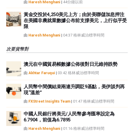
由
Haresh Menghani
|
44分鐘以前
黃金交投於4,250美元上方；由於美聯儲加息押注
在美國非農就業數據公布前支撐美元，上行似乎受
限
由
Haresh Menghani
|
04:37 格林威治標準時間
次要貨幣對
澳元在中國貿易帳數據公佈後對日元維持跌勢
由
Akhtar Faruqui
|
03:42 格林威治標準時間
人民幣中間價結束兩連升調貶9基點，美伊談判再
現“溫差”
由
FXStreet Insights Team
|
01:47 格林威治標準時間
中國人民銀行將美元/人民幣參考匯率設定為
6.7904，前值為6.7895
由
Haresh Menghani
|
01:16 格林威治標準時間