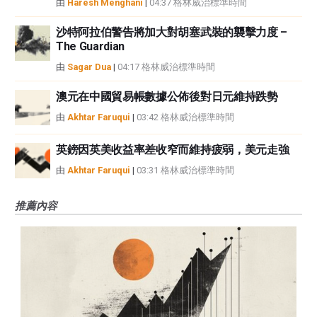
由
Haresh Menghani
|
04:37 格林威治標準時間
沙特阿拉伯警告將加大對胡塞武裝的襲擊力度 –
The Guardian
由
Sagar Dua
|
04:17 格林威治標準時間
澳元在中國貿易帳數據公佈後對日元維持跌勢
由
Akhtar Faruqui
|
03:42 格林威治標準時間
英鎊因英美收益率差收窄而維持疲弱，美元走強
由
Akhtar Faruqui
|
03:31 格林威治標準時間
推薦內容