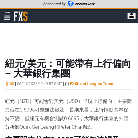
轉
至
FXStreet
MENU
主
顯
示
要
導
內
航
容
紐元/美元：可能帶有上行偏向
– 大華銀行集團
新聞
|
06/11/2025 09:49:57 GMT
| 由
FXStreet Insights Team
紐元（NZD）可能會對美元（USD）呈現上行偏向；主要阻
力位在0.6095可能無法觸及。長期來看，上行情動基本保
持不變，但紐元有機會測試0.6095，大華銀行集團的外匯
分析師Quek Ser Leang和Peter Chia指出。