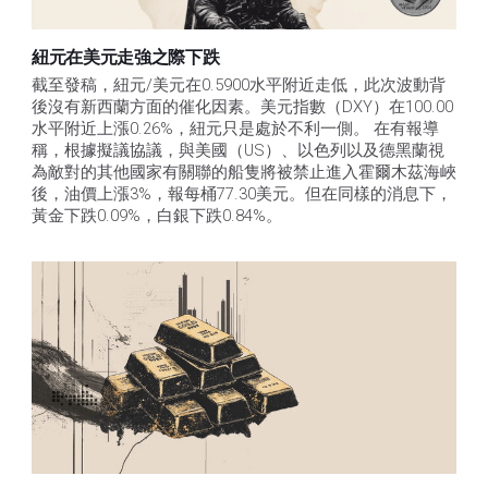
紐元在美元走強之際下跌
截至發稿，紐元/美元在0.5900水平附近走低，此次波動背
後沒有新西蘭方面的催化因素。美元指數（DXY）在100.00
水平附近上漲0.26%，紐元只是處於不利一側。 在有報導
稱，根據擬議協議，與美國（US）、以色列以及德黑蘭視
為敵對的其他國家有關聯的船隻將被禁止進入霍爾木茲海峽
後，油價上漲3%，報每桶77.30美元。但在同樣的消息下，
黃金下跌0.09%，白銀下跌0.84%。