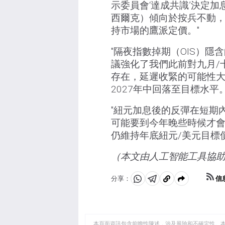
示委員會‘達成共識’決定
西爾克）傾向於按兵不動，
持市場的鷹派定價。"
"隔夜指數掉期（OIS）隱
議強化了我們此前對九月/
存在，延遲收緊的可能性
2027年中回落至目標水平。
"紐元加息後的反彈在短期
可能要到今年晚些時候才
仍維持年底紐元/美元目標價為
（本文由人工智能工具協
信
分享：
分
分
複
享
享
製
至
至
到
WhatsApp
Telegram
剪
本頁面資訊包含前瞻性陳述，涉及風險和不確定性。