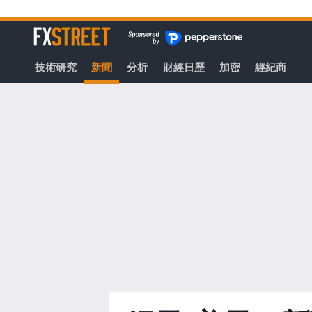
轉
至
FXStreet
主
要
技術研究
新聞
分析
財經日歷
加密
經紀商
內
容