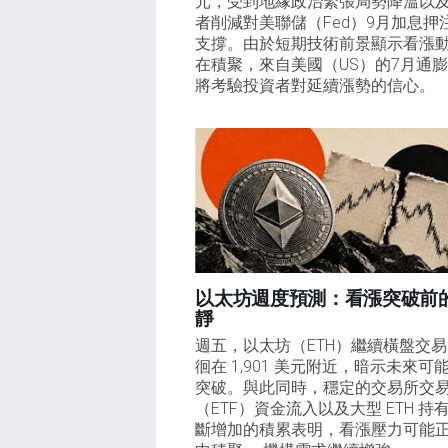
元，受到地緣政治緊張局勢降溫以
者削減對美聯儲（Fed）9月加息押
支撐。由於短期技術前景顯示看漲
在積聚，來自美國（US）的7月通
將考驗投資者對延續漲勢的信心。 
以太坊週度預測：看漲突破前
靜
週五，以太坊（ETH）繼續橫盤交
徊在 1,901 美元附近，暗示未來可
突破。與此同時，穩定的交易所交
（ETF）資金流入以及大型 ETH 持
斷增加的積累表明，看漲壓力可能