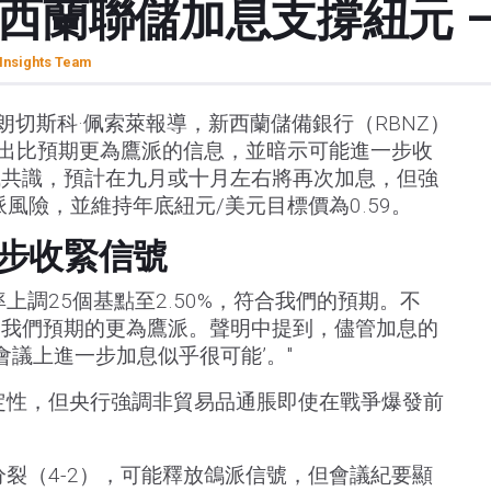
西蘭聯儲加息支撐紐元 –
Insights Team
朗切斯科·佩索萊報導，新西蘭儲備銀行（RBNZ）
傳遞出比預期更為鷹派的信息，並暗示可能進一步收
成共識，預計在九月或十月左右將再次加息，但強
派風險，並維持年底紐元/美元目標價為0.59。
步收緊信號
上調25個基點至2.50%，符合我們的預期。不
比我們預期的更為鷹派。聲明中提到，儘管加息的
來會議上進一步加息似乎很可能’。"
定性，但央行強調非貿易品通脹即使在戰爭爆發前
分裂（4-2），可能釋放鴿派信號，但會議紀要顯