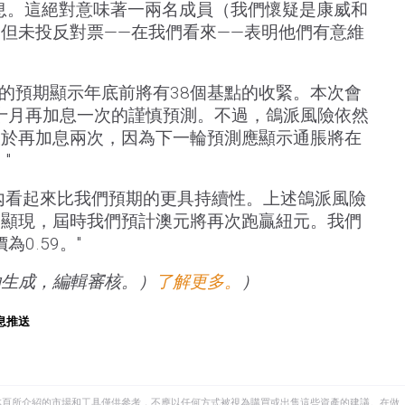
加息。這絕對意味著一兩名成員（我們懷疑是康威和
但未投反對票——在我們看來——表明他們有意維
含的預期顯示年底前將有38個基點的收緊。本次會
十月再加息一次的謹慎預測。不過，鴿派風險依然
大於再加息兩次，因為下一輪預測應顯示通脹將在
"
內看起來比我們預期的更具持續性。上述鴿派風險
會顯現，屆時我們預計澳元將再次跑贏紐元。我們
0.59。"
助生成，編輯審核。）
了解更多。
）
息推送
本頁所介紹的市場和工具僅供參考，不應以任何方式被視為購買或出售這些資產的建議。在做