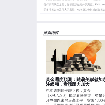
貼
任何投資決定之前，你都應該做充分的調查。FXStr
開市場投資涉及很大的風險，包括損失全部或部分投
板
負責。本文僅代表作者個人觀點，並不代表FXStre
如果文章正文中沒有明確提到，在撰寫本文時，作者
FXStreet，作者沒有收到撰寫這篇文章的報酬。
FXStreet和作者不提供個性化的建議。作者對該資
推薦內容
失，傷害或損害由此資訊及其顯示或使用引起的。錯誤和
黃金週度預測：隨著美聯儲加
注緩和，看漲壓力加大
在本週開局平靜之後，黃金
（XAU/USD）積聚看漲動能，並攀
月中旬以來的最高水平，突破4300