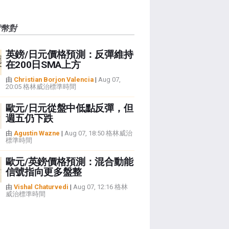
貨幣對
英鎊/日元價格預測：反彈維持
在200日SMA上方
由
Christian Borjon Valencia
|
Aug 07,
20:05 格林威治標準時間
歐元/日元從盤中低點反彈，但
週五仍下跌
由
Agustin Wazne
|
Aug 07, 18:50 格林威治
標準時間
歐元/英鎊價格預測：混合動能
信號指向更多盤整
由
Vishal Chaturvedi
|
Aug 07, 12:16 格林
威治標準時間