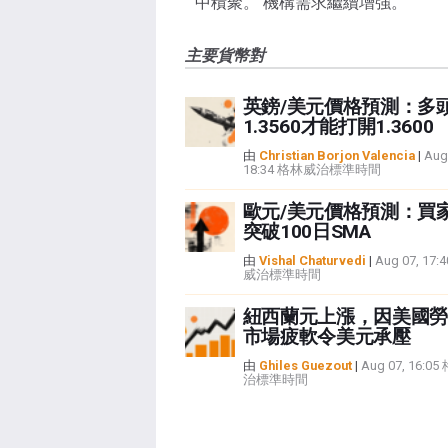
中積聚。 機構需求繼續增強。
主要貨幣對
英鎊/美元價格預測：多
1.3560才能打開1.3600
由
Christian Borjon Valencia
|
Aug
18:34 格林威治標準時間
歐元/美元價格預測：買
突破100日SMA
由
Vishal Chaturvedi
|
Aug 07, 17
威治標準時間
紐西蘭元上漲，因美國勞
市場疲軟令美元承壓
由
Ghiles Guezout
|
Aug 07, 16:0
治標準時間