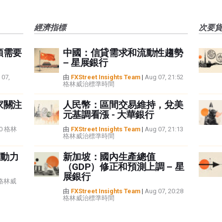
經濟指標
次要
頭需要
中國：信貸需求和流動性趨勢
– 星展銀行
 07,
由
FXStreet Insights Team
|
Aug 07, 21:52
格林威治標準時間
家關注
人民幣：區間交易維持，兌美
元基調看漲 - 大華銀行
:40 格林
由
FXStreet Insights Team
|
Aug 07, 21:13
格林威治標準時間
動力
新加坡：國內生產總值
（GDP）修正和預測上調 – 星
展銀行
5 格林威
由
FXStreet Insights Team
|
Aug 07, 20:28
格林威治標準時間