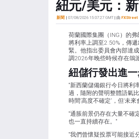
紐元/美元：新
新聞
|
07/08/2026 15:07:27 GMT
| 由
FXStreet 
荷蘭國際集團（ING）的弗
將利率上調至2.50%，
緊。他指出委員會內部達
調2026年晚些時候存在鴿
紐儲行發出進一
"新西蘭儲備銀行今日將利率
過，隨附的聲明整體語氣
時間‘高度不確定’，但‘未
"通脹前景仍存在大量不確
也一直持續存在。"
"我們曾懷疑投票可能接近