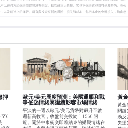
eet不以任何方式保證該資訊沒有錯誤、錯誤或重大錯報。它也不保證這些資料是及時的。在公
資，以及精神上的痛苦。所有與投資有關的風險、損失和成本，包括本金的全部損失，均由您
et或其廣告商的官方政策或立場。作者不對本頁連結的資訊負責。
在本文中提到的任何股票中都沒有頭寸，也沒有與文中提到的任何公司有業務關係。除了
訊的準確性、完整性或適用性不作任何陳述。FXStreet和作者將不承擔任何錯誤，遺漏或任何損
遺漏除外。本文作者和FXStreet並非註冊投資顧問，本文內容無意提供任何投資建議。
息押
歐元/美元周度預測：美國通脹和戰
黃金
爭低迷情緒將繼續影響市場情緒
黃金
平淡的一週以歐元/美元貨幣對飆升至數
關鍵
升至6
週新高收官，收盤前交投於 1.1560 附
勁反
美
近。關於中東衝突即將結束的樂觀情緒在
失望