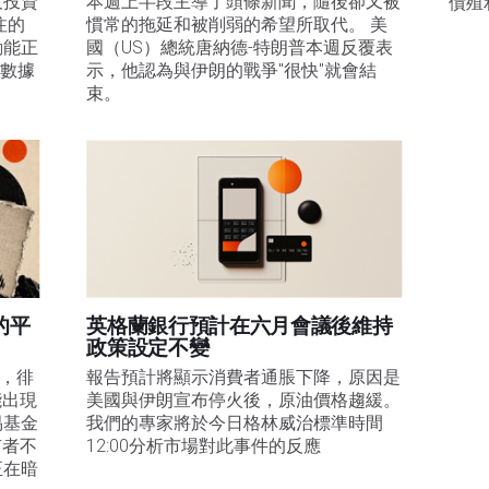
及投資
本週上半段主導了頭條新聞，隨後卻又被
債殖
注的
慣常的拖延和被削弱的希望所取代。 美
動能正
國（US）總統唐納德-特朗普本週反覆表
膨數據
示，他認為與伊朗的戰爭"很快"就會結
束。
的平
英格蘭銀行預計在六月會議後維持
政策設定不變
易，徘
報告預計將顯示消費者通脹下降，原因是
能出現
美國與伊朗宣布停火後，原油價格趨緩。
易基金
我們的專家將於今日格林威治標準時間
有者不
12:00分析市場對此事件的反應
正在暗