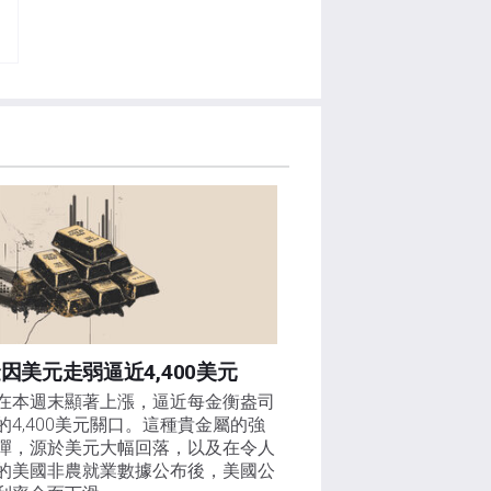
因美元走弱逼近4,400美元
在本週末顯著上漲，逼近每金衡盎司
的4,400美元關口。這種貴金屬的強
彈，源於美元大幅回落，以及在令人
的美國非農就業數據公布後，美國公