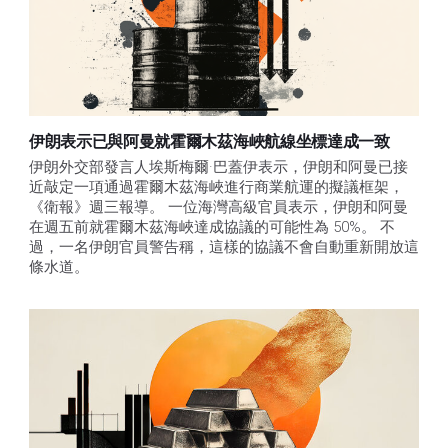
伊朗表示已與阿曼就霍爾木茲海峽航線坐標達成一致
伊朗外交部發言人埃斯梅爾·巴蓋伊表示，伊朗和阿曼已接
近敲定一項通過霍爾木茲海峽進行商業航運的擬議框架，
《衛報》週三報導。 一位海灣高級官員表示，伊朗和阿曼
在週五前就霍爾木茲海峽達成協議的可能性為 50%。 不
過，一名伊朗官員警告稱，這樣的協議不會自動重新開放這
條水道。