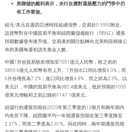
美聯儲的戴利表示，央行在應對通脹壓力的鬥爭中仍
有工作要做。
紐元/美元在週四亞洲時段延續漲勢，交易於0.5950附近。
該貨幣對在中國貿易平衡和紐西蘭儲備銀行（RBNZ）通脹
預期數據發布後升值。交易者的關注點轉向北美時段稍後公
布的美國每週初請失業金人數。
中國7月份貿易順差增加至7051億元人民幣，較之前的
5859.6億元人民幣有所上升。7月份出口同比增長8.0%，而
6月份增長為7.2%；進口同比增長4.8%，而之前為2.3%。以
美元計，中國的貿易平衡為982.4億美元，低於預期的1050
億美元增幅和之前記錄的1147.7億美元。
紐儲行的通脹預期在2025年第三季度的12個月和兩年期內
均有所下降。紐西蘭平均一年期通脹預期在第三季度降至
2.37%，而第二季度為2.41%。與此同時，兩年期通脹預期