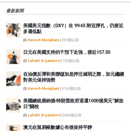
風險、損失和成本，包括本金的全部損失，均由您負責。本文僅代表作者個人
最新新聞
觀點，並不代表FXStreet或其廣告商的官方政策或立場。作者不對本頁連結的
資訊負責。
美國美元指數（DXY）在 99.65 附近掙扎，仍接近
如果文章正文中沒有明確提到，在撰寫本文時，作者在本文中提到的任何股票
多週低點
中都沒有頭寸，也沒有與文中提到的任何公司有業務關係。除了FXStreet，作
者沒有收到撰寫這篇文章的報酬。
由
Haresh Menghani
|
5分鐘以前
FXStreet和作者不提供個性化的建議。作者對該資訊的準確性、完整性或適用
性不作任何陳述。FXStreet和作者將不承擔任何錯誤，遺漏或任何損失，傷害
日元在美國支持的干預下走強，接近157.50
或損害由此資訊及其顯示或使用引起的。錯誤和遺漏除外。本文作者和
由
Lallalit Srijandorn
|
7分鐘以前
FXStreet並非註冊投資顧問，本文內容無意提供任何投資建議。
在油價反彈和美聯儲加息押注減弱之際，加元繼續
對美元保持強勢
由
Haresh Menghani
|
51分鐘以前
美國總統唐納德·特朗普政府退還1000億美元“解放
日”關稅
由
Lallalit Srijandorn
|
54分鐘以前
澳元在貿易帳數據公布後保持平靜