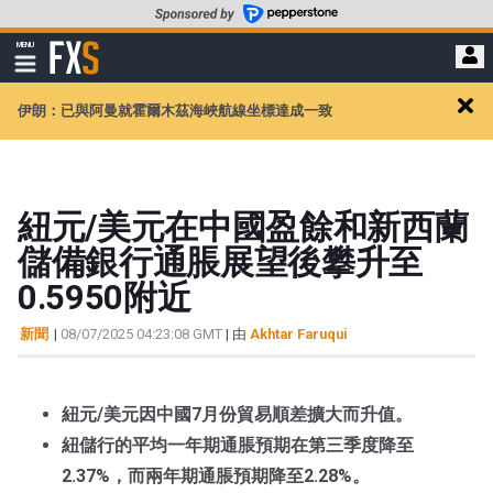
轉
至
FXStreet
MENU
主
顯
示
要
導
內
伊朗：已與阿曼就霍爾木茲海峽航線坐標達成一致
航
Clos
容
alert
紐元/美元在中國盈餘和新西蘭
儲備銀行通脹展望後攀升至
0.5950附近
新聞
|
08/07/2025 04:23:08 GMT
| 由
Akhtar Faruqui
紐元/美元因中國7月份貿易順差擴大而升值。
紐儲行的平均一年期通脹預期在第三季度降至
2.37%，而兩年期通脹預期降至2.28%。