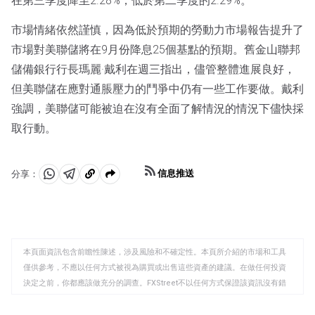
在第三季度降至2.28%，低於第二季度的2.29%。
市場情緒依然謹慎，因為低於預期的勞動力市場報告提升了
市場對美聯儲將在9月份降息25個基點的預期。舊金山聯邦
儲備銀行行長瑪麗·戴利在週三指出，儘管整體進展良好，
但美聯儲在應對通脹壓力的鬥爭中仍有一些工作要做。戴利
強調，美聯儲可能被迫在沒有全面了解情況的情況下儘快採
取行動。
信息推送
分享：
分
分
複
享
享
製
至
至
到
WhatsApp
Telegram
剪
本頁面資訊包含前瞻性陳述，涉及風險和不確定性。本頁所介紹的市場和工具
貼
僅供參考，不應以任何方式被視為購買或出售這些資產的建議。在做任何投資
板
決定之前，你都應該做充分的調查。FXStreet不以任何方式保證該資訊沒有錯
誤、錯誤或重大錯報。它也不保證這些資料是及時的。在公開市場投資涉及很
大的風險，包括損失全部或部分投資，以及精神上的痛苦。所有與投資有關的