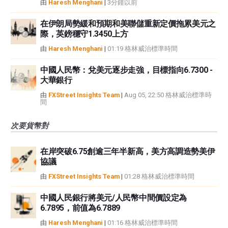
由
Haresh Menghani
|
3分鐘以前
在伊朗局勢緩和預期和美聯儲重新定價拖累美元之
際，英鎊穩守1.3450上方
由
Haresh Menghani
|
01:19 格林威治標準時間
中國人民幣：兌美元逐步走強，目標指向6.7300 -
大華銀行
由
FXStreet Insights Team
|
Aug 05, 22:50 格林威治標準時
間
次要貨幣對
在岸突破6.75創逾三年半新高，美方高調造勢美伊
協議
由
FXStreet Insights Team
|
01:28 格林威治標準時間
中國人民銀行將美元/人民幣中間價設定為
6.7895，前值為6.7889
由
Haresh Menghani
|
01:16 格林威治標準時間