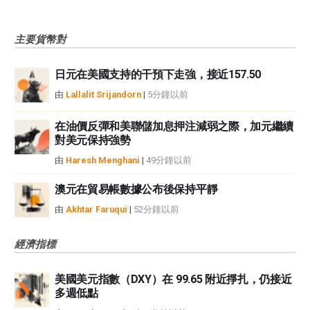
主要貨幣對
日元在美國支持的干預下走強，接近157.50
由
Lallalit Srijandorn
|
5分鐘以前
在油價反彈和美聯儲加息押注減弱之際，加元繼續
對美元保持強勢
由
Haresh Menghani
|
49分鐘以前
澳元在貿易帳數據公布後保持平靜
由
Akhtar Faruqui
|
52分鐘以前
經濟指標
美國美元指數（DXY）在 99.65 附近掙扎，仍接近
多週低點