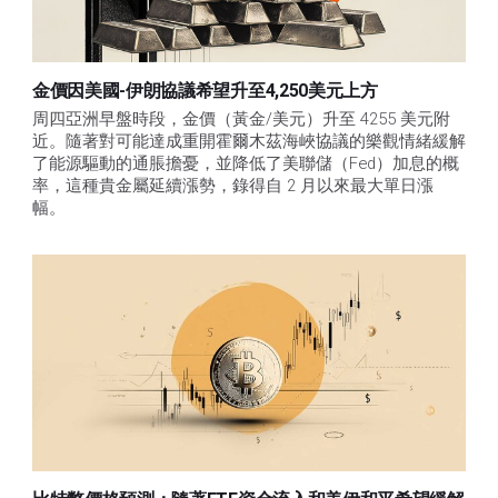
金價因美國-伊朗協議希望升至4,250美元上方
周四亞洲早盤時段，金價（黃金/美元）升至 4255 美元附
近。隨著對可能達成重開霍爾木茲海峽協議的樂觀情緒緩解
了能源驅動的通脹擔憂，並降低了美聯儲（Fed）加息的概
率，這種貴金屬延續漲勢，錄得自 2 月以來最大單日漲
幅。 