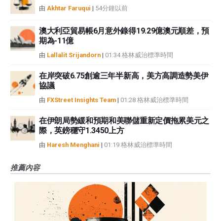
由
Akhtar Faruqui
|
54分鐘以前
澳大利亞貿易帳6月意外錄得19.29億澳元順差，預
期為-11億
由
Lallalit Srijandorn
|
01:34 格林威治標準時間
在岸突破6.75創逾三年半新高，美方高調造勢美伊
協議
由
FXStreet Insights Team
|
01:28 格林威治標準時間
在伊朗局勢緩和預期和美聯儲重新定價拖累美元之
際，英鎊穩守1.3450上方
由
Haresh Menghani
|
01:19 格林威治標準時間
推薦內容