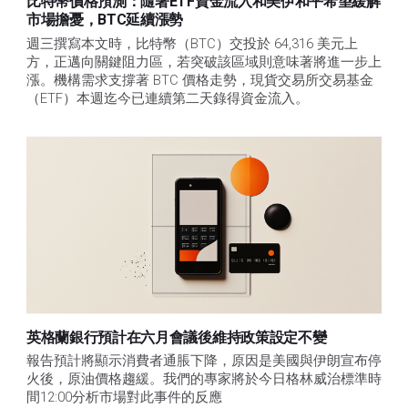
比特幣價格預測：隨著ETF資金流入和美伊和平希望緩解
市場擔憂，BTC延續漲勢
週三撰寫本文時，比特幣（BTC）交投於 64,316 美元上
方，正邁向關鍵阻力區，若突破該區域則意味著將進一步上
漲。機構需求支撐著 BTC 價格走勢，現貨交易所交易基金
（ETF）本週迄今已連續第二天錄得資金流入。
英格蘭銀行預計在六月會議後維持政策設定不變
報告預計將顯示消費者通脹下降，原因是美國與伊朗宣布停
火後，原油價格趨緩。我們的專家將於今日格林威治標準時
間12:00分析市場對此事件的反應