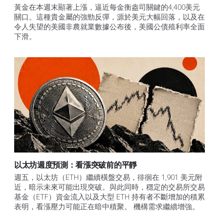
黃金在本週末顯著上漲，逼近每金衡盎司關鍵的4,400美元
關口。這種貴金屬的強勁反彈，源於美元大幅回落，以及在
令人失望的美國非農就業數據公布後，美國公債殖利率全面
下滑。
以太坊週度預測：看漲突破前的平靜
週五，以太坊（ETH）繼續橫盤交易，徘徊在 1,901 美元附
近，暗示未來可能出現突破。與此同時，穩定的交易所交易
基金（ETF）資金流入以及大型 ETH 持有者不斷增加的積累
表明，看漲壓力可能正在暗中積聚。 機構需求繼續增強。