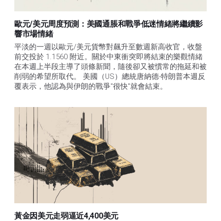
歐元/美元周度預測：美國通脹和戰爭低迷情緒將繼續影
響市場情緒
平淡的一週以歐元/美元貨幣對飆升至數週新高收官，收盤
前交投於 1.1560 附近。關於中東衝突即將結束的樂觀情緒
在本週上半段主導了頭條新聞，隨後卻又被慣常的拖延和被
削弱的希望所取代。 美國（US）總統唐納德-特朗普本週反
覆表示，他認為與伊朗的戰爭"很快"就會結束。
黃金因美元走弱逼近4,400美元