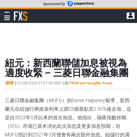
轉
至
FXStreet
MENU
主
顯
示
要
導
內
航
容
紐元：新西蘭聯儲加息被視為
適度收緊 – 三菱日聯金融集團
新聞
|
07/08/2026 07:27:06 GMT
| 由
FXStreet Insights Team
三菱日聯金融集團（MUFG）的Derek Halpenny報導，新西
蘭元在紐儲行將政策利率上調25個基點至2.50%後走強，這
是自2023年5月以來的首次加息。他指出，隔夜指數掉期
（OIS）市場已基本消化此次加息及更多加息預期，但
MUFG預計到2027年3月僅會有兩次額外加息。紐儲行的溝