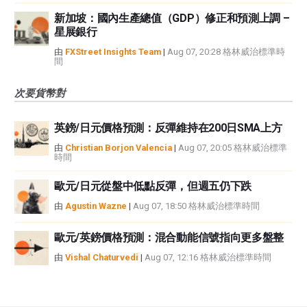
新加坡：國內生產總值（GDP）修正和預測上調 –
星展銀行
由
FXStreet Insights Team
|
Aug 07, 20:28 格林威治標準時
間
次要貨幣對
英鎊/日元價格預測：反彈維持在200日SMA上方
由
Christian Borjon Valencia
|
Aug 07, 20:05 格林威治標準
時間
歐元/日元從盤中低點反彈，但週五仍下跌
由
Agustin Wazne
|
Aug 07, 18:50 格林威治標準時間
歐元/英鎊價格預測：混合動能信號指向更多盤整
由
Vishal Chaturvedi
|
Aug 07, 12:16 格林威治標準時間