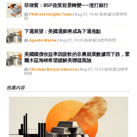
菲律賓：BSP政策前景轉變——渣打銀行
由
FXStreet Insights Team
|
Aug 07, 19:43 格林威治標準時
間
下週展望：美國通膨將成為下週焦點
由
Agustin Wazne
|
Aug 07, 19:35 格林威治標準時間
美國國債收益率因疲軟的非農就業數據而下跌，霍
爾木茲海峽希望緩解美聯儲風險
由
Christian Borjon Valencia
|
Aug 07, 19:25 格林威治標準
時間
推薦內容