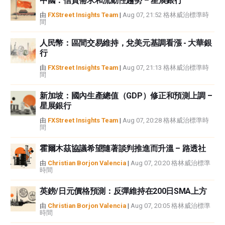
中國：信貸需求和流動性趨勢 – 星展銀行
中都沒有頭寸，也沒有與文中提到的任何公司有業務關係。除了FXStreet，作
由
FXStreet Insights Team
|
Aug 07, 21:52 格林威治標準時
間
者沒有收到撰寫這篇文章的報酬。
FXStreet和作者不提供個性化的建議。作者對該資訊的準確性、完整性或適用
人民幣：區間交易維持，兌美元基調看漲 - 大華銀
性不作任何陳述。FXStreet和作者將不承擔任何錯誤，遺漏或任何損失，傷害
行
或損害由此資訊及其顯示或使用引起的。錯誤和遺漏除外。本文作者和
FXStreet並非註冊投資顧問，本文內容無意提供任何投資建議。
由
FXStreet Insights Team
|
Aug 07, 21:13 格林威治標準時
間
新加坡：國內生產總值（GDP）修正和預測上調 –
星展銀行
由
FXStreet Insights Team
|
Aug 07, 20:28 格林威治標準時
間
霍爾木茲協議希望隨著談判推進而升溫 – 路透社
由
Christian Borjon Valencia
|
Aug 07, 20:20 格林威治標準
時間
英鎊/日元價格預測：反彈維持在200日SMA上方
由
Christian Borjon Valencia
|
Aug 07, 20:05 格林威治標準
時間