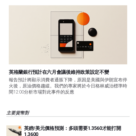
英格蘭銀行預計在六月會議後維持政策設定不變
報告預計將顯示消費者通脹下降，原因是美國與伊朗宣布停
火後，原油價格趨緩。我們的專家將於今日格林威治標準時
間12:00分析市場對此事件的反應
主要貨幣對
英鎊/美元價格預測：多頭需要1.3560才能打開
1.3600