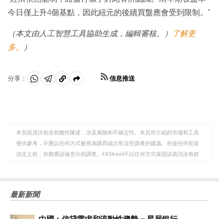
今日僅上升4個基點，因此紐元的後續買盤應會受到限制。"
（本文由人工智慧工具協助生成，編輯審核。）
了解更
多。
）
信息推送
分享：
分
分
複
享
享
製
至
至
到
WhatsApp
Telegram
剪
本頁面資訊包含前瞻性陳述，涉及風險和不確定性。本頁所介紹的市場和工具
貼
僅供參考，不應以任何方式被視為購買或出售這些資產的建議。在做任何投資
板
決定之前，你都應該做充分的調查。FXStreet不以任何方式保證該資訊沒有錯
誤、錯誤或重大錯報。它也不保證這些資料是及時的。在公開市場投資涉及很
大的風險，包括損失全部或部分投資，以及精神上的痛苦。所有與投資有關的
風險、損失和成本，包括本金的全部損失，均由您負責。本文僅代表作者個人
最新新聞
觀點，並不代表FXStreet或其廣告商的官方政策或立場。作者不對本頁連結的
資訊負責。
如果文章正文中沒有明確提到，在撰寫本文時，作者在本文中提到的任何股票