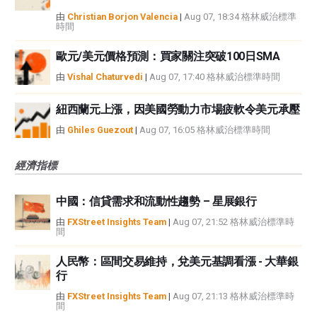
由
Christian Borjon Valencia
|
Aug 07, 18:34 格林威治標準
時間
歐元/美元價格預測：買家關注突破100日SMA
由
Vishal Chaturvedi
|
Aug 07, 17:40 格林威治標準時間
紐西蘭元上漲，因美國勞動力市場疲軟令美元承壓
由
Ghiles Guezout
|
Aug 07, 16:05 格林威治標準時間
經濟指標
中國：信貸需求和流動性趨勢 – 星展銀行
由
FXStreet Insights Team
|
Aug 07, 21:52 格林威治標準時
間
人民幣：區間交易維持，兌美元基調看漲 - 大華銀
行
由
FXStreet Insights Team
|
Aug 07, 21:13 格林威治標準時
間