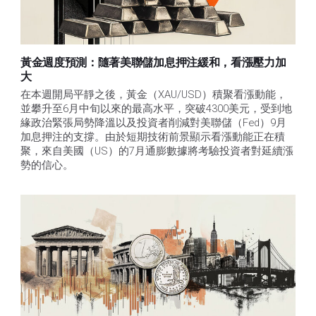
黃金週度預測：隨著美聯儲加息押注緩和，看漲壓力加
大
在本週開局平靜之後，黃金（XAU/USD）積聚看漲動能，
並攀升至6月中旬以來的最高水平，突破4300美元，受到地
緣政治緊張局勢降溫以及投資者削減對美聯儲（Fed）9月
加息押注的支撐。由於短期技術前景顯示看漲動能正在積
聚，來自美國（US）的7月通膨數據將考驗投資者對延續漲
勢的信心。 