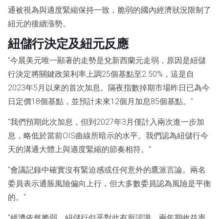
通被視為與適度緊縮保持一致，脆弱的國內經濟狀況限制了
紐元的後續漲勢。
紐儲行決定及紐元反應
"今晨美元唯一顯著的走勢是兌新西蘭元走弱，原因是紐儲
行決定將關鍵政策利率上調25個基點至2.50%，這是自
2023年5月以來的首次加息。隔夜指數掉期市場昨日已為今
日定價18個基點，並預計未來12個月加息85個基點。"
"我們預期此次加息，但到2027年3月僅計入兩次進一步加
息，略低於當前OIS曲線所暗示的水平。我們認為紐儲行今
天的溝通大體上與適度緊縮的節奏相符。"
"會議記錄中確實沒有緊迫感或任何意外的鷹派言論。兩名
委員表示通脹風險偏向上行，但大多數委員認為風險是平衡
的。"
"經濟依然脆弱，紐儲行似乎對此有所認識。兩年期收益率