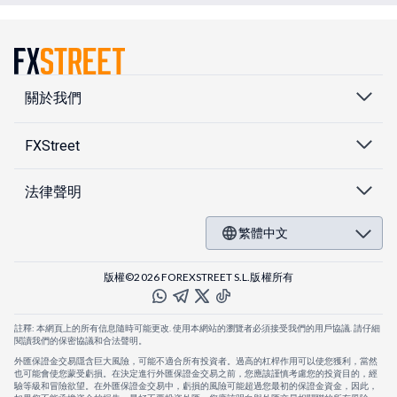
關於我們
FXStreet
法律聲明
繁體中文
版權©2026 FOREXSTREET S.L.版權所有
註釋: 本網頁上的所有信息隨時可能更改. 使用本網站的瀏覽者必須接受我們的用戶協議. 請仔細
閱讀我們的保密協議和合法聲明。
外匯保證金交易隱含巨大風險，可能不適合所有投資者。過高的杠桿作用可以使您獲利，當然
也可能會使您蒙受虧損。在決定進行外匯保證金交易之前，您應該謹慎考慮您的投資目的，經
驗等級和冒險欲望。在外匯保證金交易中，虧損的風險可能超過您最初的保證金資金，因此，