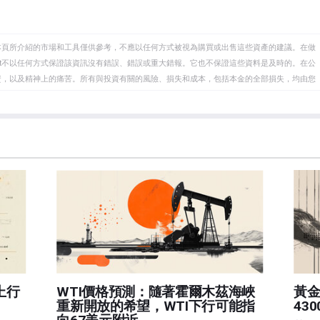
本頁所介紹的市場和工具僅供參考，不應以任何方式被視為購買或出售這些資產的建議。在做
eet不以任何方式保證該資訊沒有錯誤、錯誤或重大錯報。它也不保證這些資料是及時的。在公
資，以及精神上的痛苦。所有與投資有關的風險、損失和成本，包括本金的全部損失，均由您
et或其廣告商的官方政策或立場。作者不對本頁連結的資訊負責。
在本文中提到的任何股票中都沒有頭寸，也沒有與文中提到的任何公司有業務關係。除了
訊的準確性、完整性或適用性不作任何陳述。FXStreet和作者將不承擔任何錯誤，遺漏或任何損
遺漏除外。本文作者和FXStreet並非註冊投資顧問，本文內容無意提供任何投資建議。
上行
WTI價格預測：隨著霍爾木茲海峽
黃
重新開放的希望，WTI下行可能指
43