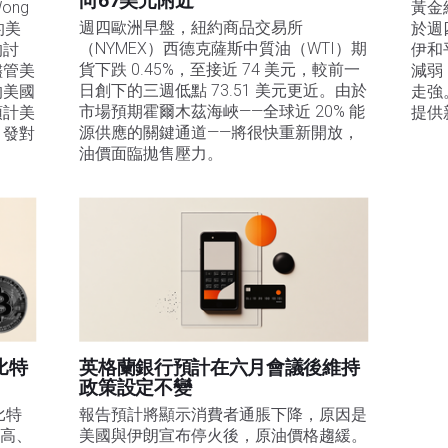
向67美元附近
ng 
黃金
週四歐洲早盤，紐約商品交易所
的美
於週
（NYMEX）西德克薩斯中質油（WTI）期
的討
伊和
貨下跌 0.45%，至接近 74 美元，較前一
儘管美
減弱
日創下的三週低點 73.51 美元更近。由於
的美國
走強
市場預期霍爾木茲海峽——全球近 20% 能
預計美
提供
源供應的關鍵通道——將很快重新開放，
引發對
油價面臨拋售壓力。 
比特
英格蘭銀行預計在六月會議後維持
政策設定不變
比特
報告預計將顯示消費者通脹下降，原因是
走高、
美國與伊朗宣布停火後，原油價格趨緩。