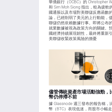
華僑銀行（OCBC）的 Christopher Wo
和 Sim Moh Siong 指出，較為疲軟
國通脹以及市場對美聯儲反應函數
論，已經削弱了美元的上行動能，
聯儲仍然依賴數據行事。即將公布
就業數據被視為政策方向的關鍵。
國經濟持續展現韌性，最終將重新
美聯儲收緊政策風險的擔憂
儘管傳統資產市場活動強勁，
幣仍停滯不前
據 Glassnode 週三發布的報告稱，
幣（BTC）表現低迷，而股市小幅