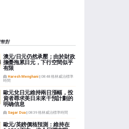
貨幣對
澳元/日元仍然承壓；由於財政
擔憂拖累日元，下行空間似乎
有限
由
Haresh Menghani
|
08:48 格林威治標準
時間
歐元兌日元維持兩日漲幅，投
資者尋求美日未來干預計劃的
明确信息
由
Sagar Dua
|
08:39 格林威治標準時間
歐元/英鎊價格預測：維持在