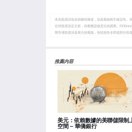
享
享
製
至
至
到
WhatsApp
Telegram
剪
本頁面資訊包含前瞻性陳述，涉及風險和不確定性。
貼
任何投資決定之前，你都應該做充分的調查。FXStr
開市場投資涉及很大的風險，包括損失全部或部分投
板
負責。本文僅代表作者個人觀點，並不代表FXStre
如果文章正文中沒有明確提到，在撰寫本文時，作者
FXStreet，作者沒有收到撰寫這篇文章的報酬。
FXStreet和作者不提供個性化的建議。作者對該資
推薦內容
失，傷害或損害由此資訊及其顯示或使用引起的。錯誤和
美元：依賴數據的美聯儲限制
空間 – 華僑銀行