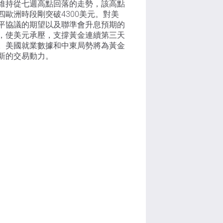
維持從七週高點回落的走勢，該高點
四歐洲時段剛突破4300美元。對美
平協議的期望以及聯準會升息預期的
，使美元承壓，支撐黃金連續第三天
。美國就業數據和中東局勢將為黃金
新的交易動力。