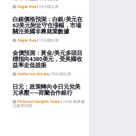
由
Sagar Dua
|
23分鐘以前
白銀價格預測：白銀/美元在
62美元附近守住漲幅，市場
關注美國非農就業數據
由
Sagar Dua
|
31分鐘以前
金價預測：黃金/美元多頭目
標指向4380美元，受美國收
益率走低提振
由
Guillermo Alcala
|
55分鐘以前
日元：政策轉向令日元兌美
元承壓——荷蘭合作銀行
由
FXStreet Insights Team
|
10:06 格林威
治標準時間