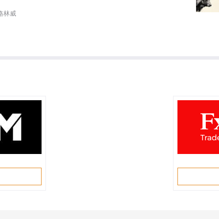
6 格林威
戶