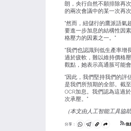
朗，央行自然不願排除再
的兩次會議中的某一次再次
"然而，紐儲行的鷹派語氣
要進一步加息的結構性因
格壓力的因素之一。"
"我們也認識到低生產率增
過於疲軟，難以維持價格壓
觀點，她表示高通脹可能會
"因此，我們堅持我們的評
是我們所預期的全部。截至
OCR加息。我們認為這過
次承壓。"
（本文由人工智能工具協
信
分享：
分
分
複