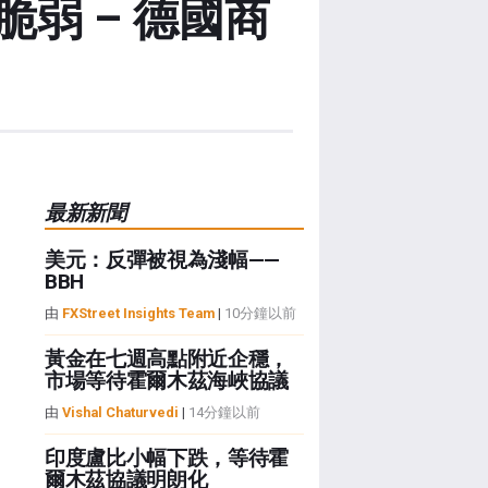
弱 – 德國商
最新新聞
美元：反彈被視為淺幅——
BBH
由
FXStreet Insights Team
|
10分鐘以前
黃金在七週高點附近企穩，
市場等待霍爾木茲海峽協議
由
Vishal Chaturvedi
|
14分鐘以前
印度盧比小幅下跌，等待霍
爾木茲協議明朗化