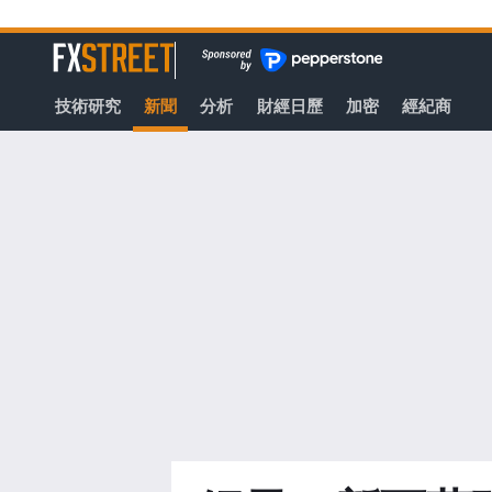
轉
至
FXStreet
主
要
技術研究
新聞
分析
財經日歷
加密
經紀商
內
容