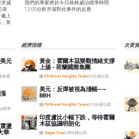
需求減
我們的專家將於今日格林威治標準時間
司表
12:00分析市場對此事件的反應
普遍上
高，黃
經濟指標
次要
美元
黃金：霍爾木茲樂觀情緒支撐
上揚 - 荷蘭國際集團
6 格林威
由
FXStreet Insights Team
|
2分鐘以前
美元：反彈被視為淺幅——
漲
BBH
由
FXStreet Insights Team
|
15分鐘以前
威治標準
印度盧比小幅下跌，等待霍爾
木茲協議明朗化
震盪
大華
由
Sagar Dua
|
28分鐘以前