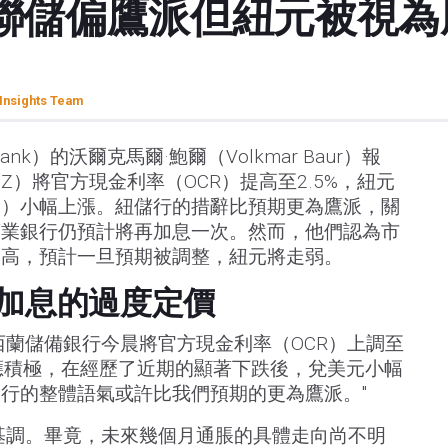
聯儲偏鷹派但紐元被視為脆
Insights Team
nk）的沃爾克馬爾·鮑爾（Volkmar Baur）報
Z）將官方現金利率（OCR）提高至2.5%，紐元
SD）小幅上漲。紐儲行的措辭比預期更為鷹派，關
商業銀行仍預計將再加息一次。然而，他們認為市
過高，預計一旦預期被調整，紐元將走弱。
R加息的過度定價
西蘭儲備銀行今晨將官方現金利率（OCR）上調至
反應積極，在經歷了近期的顯著下跌後，兌美元小幅
行的整體語氣或許比我們預期的更為鷹派。"
基調。畢竟，未來幾個月通脹的具體走向尚不明