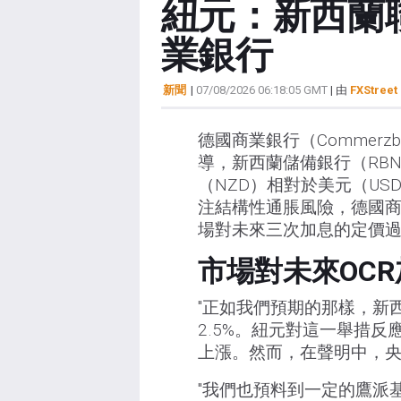
紐元：新西蘭
業銀行
新聞
|
07/08/2026 06:18:05 GMT
| 由
FXStreet 
德國商業銀行（Commerzba
導，新西蘭儲備銀行（RBN
（NZD）相對於美元（U
注結構性通脹風險，德國
場對未來三次加息的定價
市場對未來OC
"正如我們預期的那樣，新
2.5%。紐元對這一舉措
上漲。然而，在聲明中，央
"我們也預料到一定的鷹派