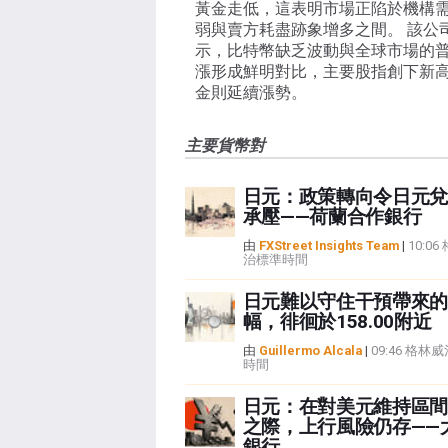
黃金走低，這表明市場正陷於機構
弱與賣方耗盡跡象增多之間。 該公
示，比特幣缺乏波動與全球市場的
漲形成鮮明對比，主要股指創下新
金則延續漲勢。
主要貨幣對
日元：政策轉向令日元兌
承壓——荷蘭合作銀行
由
FXStreet Insights Team
|
10:0
治標準時間
日元難以守住干預帶來的
幅，徘徊於158.00附近
由
Guillermo Alcala
|
09:46 格林
時間
日元：在對美元維持區間
之際，上行風險仍存——
銀行