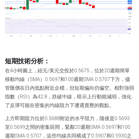
短期技術分析：
在4小時圖上，紐元/美元交投於0.5675，位於20週期簡單
移動均線（SMA）0.5697和100週期SMA 0.5707下方，儘
管匯價在日內低點附近企穩，但短期偏向仍偏空。相對強弱
指數（RSI）為42.8，跌破中線，暗示上行動能減弱，強化
了反彈可能在密集的均線阻力下遭遇賣壓的觀點。
上方即期阻力位於0.5688附近的水平阻力，隨後是0.5693
至0.5699之間的密集區間，緊鄰20週期SMA 0.5697和100
週期SMA 0.5707，這些均線共同構成了0.5907和0.5930之