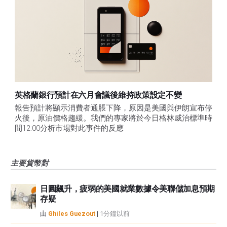
英格蘭銀行預計在六月會議後維持政策設定不變
報告預計將顯示消費者通脹下降，原因是美國與伊朗宣布停
火後，原油價格趨緩。我們的專家將於今日格林威治標準時
間12:00分析市場對此事件的反應
主要貨幣對
日圓飆升，疲弱的美國就業數據令美聯儲加息預期
存疑
由
Ghiles Guezout
|
1分鐘以前