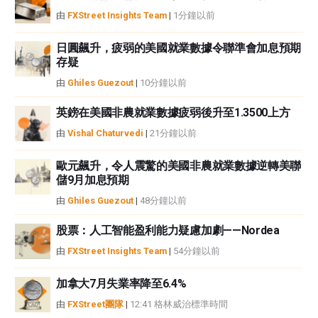
中都沒有頭寸，也沒有與文中提到的任何公司有業務關係。除了FXStreet，作
由
FXStreet Insights Team
|
1分鐘以前
者沒有收到撰寫這篇文章的報酬。
FXStreet和作者不提供個性化的建議。作者對該資訊的準確性、完整性或適用
日圓飆升，疲弱的美國就業數據令聯準會加息預期
性不作任何陳述。FXStreet和作者將不承擔任何錯誤，遺漏或任何損失，傷害
存疑
或損害由此資訊及其顯示或使用引起的。錯誤和遺漏除外。本文作者和
由
Ghiles Guezout
|
10分鐘以前
FXStreet並非註冊投資顧問，本文內容無意提供任何投資建議。
英鎊在美國非農就業數據疲弱後升至1.3500上方
由
Vishal Chaturvedi
|
21分鐘以前
歐元飆升，令人震驚的美國非農就業數據逆轉美聯
儲9月加息預期
由
Ghiles Guezout
|
48分鐘以前
股票：人工智能盈利能力疑慮加劇——Nordea
由
FXStreet Insights Team
|
54分鐘以前
加拿大7月失業率降至6.4%
由
FXStreet團隊
|
12:41 格林威治標準時間