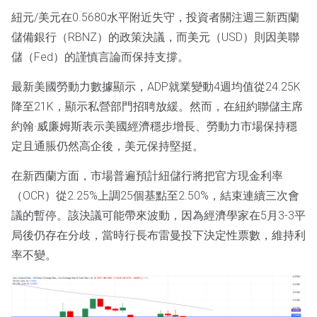
紐元/美元在0.5680水平附近失守，投資者關注週三新西蘭
儲備銀行（RBNZ）的政策決議，而美元（USD）則因美聯
儲（Fed）的謹慎言論而保持支撐。
最新美國勞動力數據顯示，ADP就業變動4週均值從24.25K
降至21K，顯示私營部門招聘放緩。然而，在紐約聯儲主席
約翰·威廉姆斯表示美國經濟穩步增長、勞動力市場保持穩
定且通脹仍然高企後，美元保持堅挺。
在新西蘭方面，市場普遍預計紐儲行將把官方現金利率
（OCR）從2.25%上調25個基點至2.50%，結束連續三次會
議的暫停。該決議可能帶來波動，因為經濟學家在5月3-3平
局後仍存在分歧，當時行長布雷曼投下決定性票數，維持利
率不變。