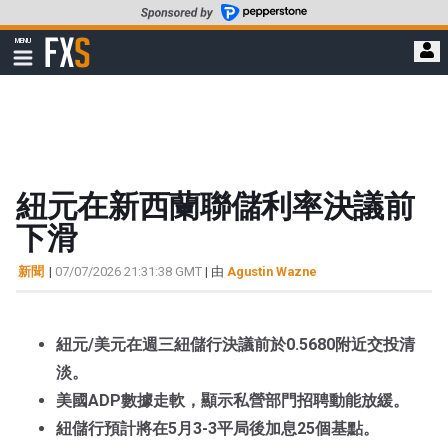
轉
至
FXStreet
MENU
主
顯
示
要
導
內
航
容
紐元在新西蘭聯儲利率決議前
下滑
新聞
|
07/07/2026 21:31:38 GMT
| 由
Agustin Wazne
紐元/美元在週三紐儲行決議前於0.5680附近交投清
淡。
美國ADP數據走軟，顯示私營部門招聘動能放緩。
紐儲行預計將在5月3-3平局後加息25個基點。