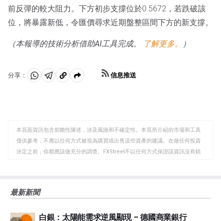
前反彈的較大阻力。下方初步支撐位於0.5672，若跌破該
位，將暴露新低，令匯價尋求近期盤整區間下方的新支撐。
（本報導的技術分析借助AI工具完成。
了解更多。
）
信息推送
分享：
分
分
複
享
享
製
至
至
到
WhatsApp
Telegram
剪
本頁面資訊包含前瞻性陳述，涉及風險和不確定性。本頁所介紹的市場和工具
貼
僅供參考，不應以任何方式被視為購買或出售這些資產的建議。在做任何投資
板
決定之前，你都應該做充分的調查。FXStreet不以任何方式保證該資訊沒有錯
誤、錯誤或重大錯報。它也不保證這些資料是及時的。在公開市場投資涉及很
大的風險，包括損失全部或部分投資，以及精神上的痛苦。所有與投資有關的
風險、損失和成本，包括本金的全部損失，均由您負責。本文僅代表作者個人
最新新聞
觀點，並不代表FXStreet或其廣告商的官方政策或立場。作者不對本頁連結的
資訊負責。
白銀：太陽能需求逆風顯現 – 德國商業銀行
如果文章正文中沒有明確提到，在撰寫本文時，作者在本文中提到的任何股票