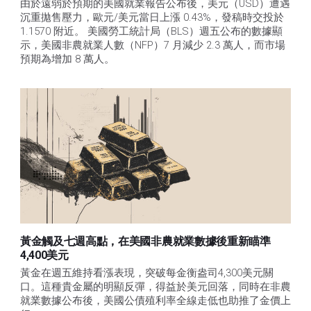
由於遠弱於預期的美國就業報告公布後，美元（USD）遭遇
沉重拋售壓力，歐元/美元當日上漲 0.43%，發稿時交投於 
1.1570 附近。 美國勞工統計局（BLS）週五公布的數據顯
示，美國非農就業人數（NFP）7 月減少 2.3 萬人，而市場
預期為增加 8 萬人。
黃金觸及七週高點，在美國非農就業數據後重新瞄準
4,400美元
黃金在週五維持看漲表現，突破每金衡盎司4,300美元關
口。這種貴金屬的明顯反彈，得益於美元回落，同時在非農
就業數據公布後，美國公債殖利率全線走低也助推了金價上