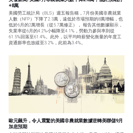
+8萬
美國勞工統計局（BLS）週五報告稱，7月份美國非農就業
人數（NFP）下降了2.3萬，遠低於市場預期的8萬增幅，也
低於6月的2萬增長（從5.7萬修正）， 報告其他數據顯示，
失業率從6月的4.2%小幅降至4.1%，勞動力參與率則從
61.5%回落至61.4%。此外，以平均時薪變化衡量的年度工
資通膨率也放緩至3.2%，此前為3.4%。
歐元飆升，令人震驚的美國非農就業數據逆轉美聯儲9月
加息預期