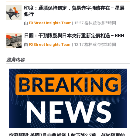
印度：通脹保持穩定，貿易赤字持續存在 – 星展
銀行
由
FXStreet Insights Team
|
12:27 格林威治標準時間
日圓：干預懷疑與日本央行重新定價相遇 – BBH
由
FXStreet Insights Team
|
12:17 格林威治標準時間
推薦內容
突發新聞: 美國7月非農就業人數下降2.3萬，低於預期的