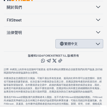
關於我們
FXStreet
法律聲明
繁體中文
版權©2026 FOREXSTREET S.L.版權所有
註釋: 本網頁上的所有信息隨時可能更改. 使用本網站的瀏覽者必須接受我們的用戶協議. 請仔細
閱讀我們的保密協議和合法聲明。
外匯保證金交易隱含巨大風險，可能不適合所有投資者。過高的杠桿作用可以使您獲利，當然
也可能會使您蒙受虧損。在決定進行外匯保證金交易之前，您應該謹慎考慮您的投資目的，經
驗等級和冒險欲望。在外匯保證金交易中，虧損的風險可能超過您最初的保證金資金，因此，
如果您不能承擔資金的損失，最好不要投資外匯。您應該明白與外匯交易相關聯的所有風險，
如果您有任何外匯保證金交易方面的問題，您應該咨詢與自己無利益關系的金融顧問。
發表在FXStreet的觀點僅代表撰稿者本人觀點，並不代表FXStreet或他組織的觀點。FXStreet
尚未驗證其準確性以及任何獨立作者的評論或聲明的事實依據：可能出現錯誤和遺漏現象。由
FXStreet、其雇員、合作夥伴或撰稿者提供給本站的任何觀點、新聞、研究、分析、價格或其
他信息，僅作為壹般的市場評論，並不構成投資建議。FXStreet將不會承擔任何損失或損害的