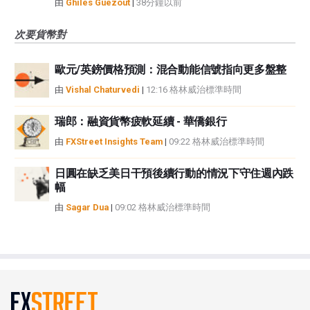
由
Ghiles Guezout
|
38分鐘以前
次要貨幣對
歐元/英鎊價格預測：混合動能信號指向更多盤整
由
Vishal Chaturvedi
|
12:16 格林威治標準時間
瑞郎：融資貨幣疲軟延續 - 華僑銀行
由
FXStreet Insights Team
|
09:22 格林威治標準時間
日圓在缺乏美日干預後續行動的情況下守住週內跌
幅
由
Sagar Dua
|
09:02 格林威治標準時間