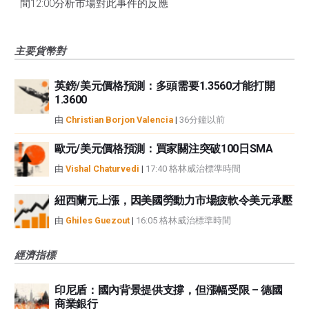
間12:00分析市場對此事件的反應
主要貨幣對
英鎊/美元價格預測：多頭需要1.3560才能打開
1.3600
由
Christian Borjon Valencia
|
36分鐘以前
歐元/美元價格預測：買家關注突破100日SMA
由
Vishal Chaturvedi
|
17:40 格林威治標準時間
紐西蘭元上漲，因美國勞動力市場疲軟令美元承壓
由
Ghiles Guezout
|
16:05 格林威治標準時間
經濟指標
印尼盾：國內背景提供支撐，但漲幅受限 – 德國
商業銀行