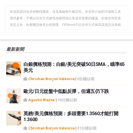
WhatsApp
Telegram
剪
本頁面資訊包含前瞻性陳述，涉及風險和不確定性。本頁所介紹的市場和工具
貼
僅供參考，不應以任何方式被視為購買或出售這些資產的建議。在做任何投資
板
決定之前，你都應該做充分的調查。FXStreet不以任何方式保證該資訊沒有錯
誤、錯誤或重大錯報。它也不保證這些資料是及時的。在公開市場投資涉及很
大的風險，包括損失全部或部分投資，以及精神上的痛苦。所有與投資有關的
風險、損失和成本，包括本金的全部損失，均由您負責。本文僅代表作者個人
最新新聞
觀點，並不代表FXStreet或其廣告商的官方政策或立場。作者不對本頁連結的
資訊負責。
白銀價格預測：白銀/美元突破50日SMA，瞄準65
如果文章正文中沒有明確提到，在撰寫本文時，作者在本文中提到的任何股票
美元
中都沒有頭寸，也沒有與文中提到的任何公司有業務關係。除了FXStreet，作
者沒有收到撰寫這篇文章的報酬。
由
Christian Borjon Valencia
|
0分鐘以前
FXStreet和作者不提供個性化的建議。作者對該資訊的準確性、完整性或適用
性不作任何陳述。FXStreet和作者將不承擔任何錯誤，遺漏或任何損失，傷害
歐元/日元從盤中低點反彈，但週五仍下跌
或損害由此資訊及其顯示或使用引起的。錯誤和遺漏除外。本文作者和
由
Agustin Wazne
|
16分鐘以前
FXStreet並非註冊投資顧問，本文內容無意提供任何投資建議。
英鎊/美元價格預測：多頭需要1.3560才能打開
1.3600
由
Christian Borjon Valencia
|
31分鐘以前