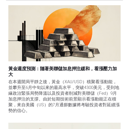
黃金週度預測：隨著美聯儲加息押注緩和，看漲壓力加
大
在本週開局平靜之後，黃金（XAU/USD）積聚看漲動能，
並攀升至6月中旬以來的最高水平，突破4300美元，受到地
緣政治緊張局勢降溫以及投資者削減對美聯儲（Fed）9月
加息押注的支撐。由於短期技術前景顯示看漲動能正在積
聚，來自美國（US）的7月通膨數據將考驗投資者對延續漲
勢的信心。 