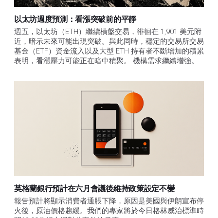
以太坊週度預測：看漲突破前的平靜
週五，以太坊（ETH）繼續橫盤交易，徘徊在 1,901 美元附
近，暗示未來可能出現突破。與此同時，穩定的交易所交易
基金（ETF）資金流入以及大型 ETH 持有者不斷增加的積累
表明，看漲壓力可能正在暗中積聚。 機構需求繼續增強。
英格蘭銀行預計在六月會議後維持政策設定不變
報告預計將顯示消費者通脹下降，原因是美國與伊朗宣布停
火後，原油價格趨緩。我們的專家將於今日格林威治標準時