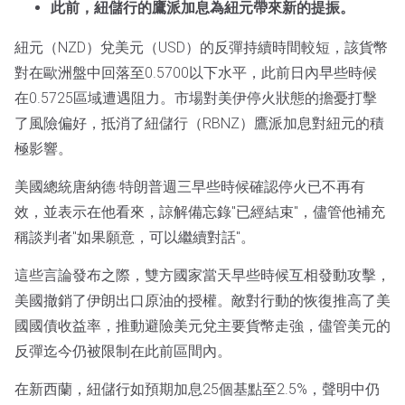
此前，紐儲行的鷹派加息為紐元帶來新的提振。
紐元（NZD）兌美元（USD）的反彈持續時間較短，該貨幣
對在歐洲盤中回落至0.5700以下水平，此前日內早些時候
在0.5725區域遭遇阻力。市場對美伊停火狀態的擔憂打擊
了風險偏好，抵消了紐儲行（RBNZ）鷹派加息對紐元的積
極影響。
美國總統唐納德·特朗普週三早些時候確認停火已不再有
效，並表示在他看來，諒解備忘錄"已經結束"，儘管他補充
稱談判者"如果願意，可以繼續對話"。
這些言論發布之際，雙方國家當天早些時候互相發動攻擊，
美國撤銷了伊朗出口原油的授權。敵對行動的恢復推高了美
國國債收益率，推動避險美元兌主要貨幣走強，儘管美元的
反彈迄今仍被限制在此前區間內。
在新西蘭，紐儲行如預期加息25個基點至2.5%，聲明中仍