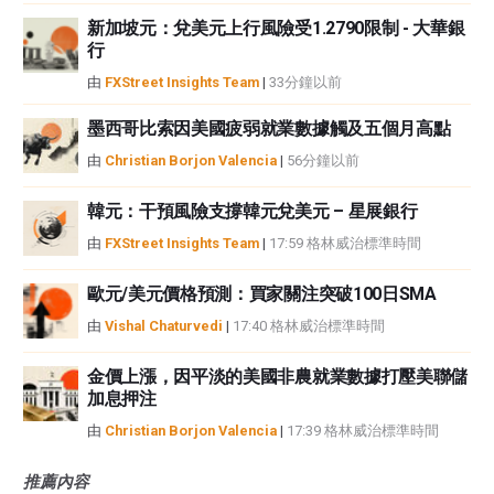
新加坡元：兌美元上行風險受1.2790限制 - 大華銀
行
由
FXStreet Insights Team
|
33分鐘以前
墨西哥比索因美國疲弱就業數據觸及五個月高點
由
Christian Borjon Valencia
|
56分鐘以前
韓元：干預風險支撐韓元兌美元 – 星展銀行
由
FXStreet Insights Team
|
17:59 格林威治標準時間
歐元/美元價格預測：買家關注突破100日SMA
由
Vishal Chaturvedi
|
17:40 格林威治標準時間
金價上漲，因平淡的美國非農就業數據打壓美聯儲
加息押注
由
Christian Borjon Valencia
|
17:39 格林威治標準時間
推薦內容