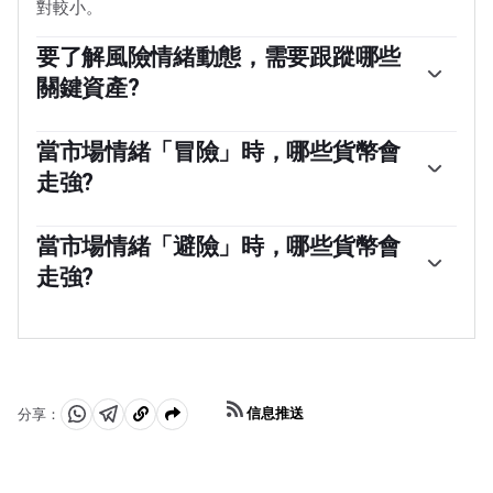
對較小。
要了解風險情緒動態，需要跟蹤哪些
關鍵資產?
通常，在「風險偏好」時期，股市會上漲，大多數大宗商
品(黃金除外)也會升值，因為它們受益於積極的增長前
當市場情緒「冒險」時，哪些貨幣會
景。大宗商品出口大國的貨幣因需求增加而走強，加密貨
走強?
幣上漲。在「規避風險」的市場中，債券——尤其是主要的
政府債券——上漲，黃金表現搶眼，日元、瑞士法郎和美元
澳元(AUD)、加元(CAD)、新西蘭元(NZD)以及盧布(RUB)和
等避險貨幣都受益。
南非蘭特(ZAR)等次要外匯，都傾向於在「風險偏好」的市
當市場情緒「避險」時，哪些貨幣會
場中上漲。這是因為這些貨幣的經濟增長嚴重依賴大宗商
走強?
品出口，而大宗商品在風險偏好時期往往會上漲。這是因
為投資者預計，由於經濟活動的增加，未來對原材料的需
在「避險」期間傾向於升值的主要貨幣是美元(USD)、日
求將會增加。
元(JPY)和瑞士法郎(CHF)。美元，因為它是世界儲備貨
幣，因為在危機時期投資者購買美國政府債券，這被視為
安全的，因為世界上最大的經濟體不太可能違約。日元受
到對日本政府債券需求增加的影響，因為日本國內投資者
信息推送
分享：
持有的國債比例很高，即使在危機時期，他們也不太可能
分
分
複
拋售這些國債。瑞士法郎，因為嚴格的瑞士銀行法為投資
享
享
製
者提供了加強的資本保護。
至
至
到