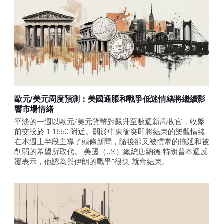
歐元/美元周度預測：美國通脹和戰爭低迷情緒將繼續影
響市場情緒
平淡的一週以歐元/美元貨幣對飆升至數週新高收官，收盤
前交投於 1.1560 附近。關於中東衝突即將結束的樂觀情緒
在本週上半段主導了頭條新聞，隨後卻又被慣常的拖延和被
削弱的希望所取代。 美國（US）總統唐納德-特朗普本週反
覆表示，他認為與伊朗的戰爭"很快"就會結束。