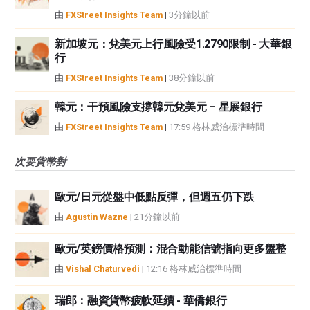
由
FXStreet Insights Team
|
3分鐘以前
新加坡元：兌美元上行風險受1.2790限制 - 大華銀
行
由
FXStreet Insights Team
|
38分鐘以前
韓元：干預風險支撐韓元兌美元 – 星展銀行
由
FXStreet Insights Team
|
17:59 格林威治標準時間
次要貨幣對
歐元/日元從盤中低點反彈，但週五仍下跌
由
Agustin Wazne
|
21分鐘以前
歐元/英鎊價格預測：混合動能信號指向更多盤整
由
Vishal Chaturvedi
|
12:16 格林威治標準時間
瑞郎：融資貨幣疲軟延續 - 華僑銀行