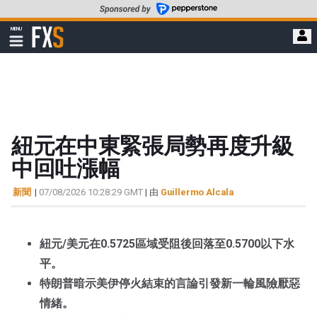
轉
至
FXStreet
MENU
主
顯
示
要
導
內
航
容
紐元在中東緊張局勢再度升級
中回吐漲幅
新聞
|
07/08/2026 10:28:29 GMT
| 由
Guillermo Alcala
紐元/美元在0.5725區域受阻後回落至0.5700以下水
平。
特朗普暗示美伊停火結束的言論引發新一輪風險厭惡
情緒。