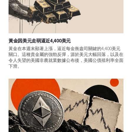
黃金因美元走弱逼近4,400美元
黃金在本週末顯著上漲，逼近每金衡盎司關鍵的4,400美元
關口。這種貴金屬的強勁反彈，源於美元大幅回落，以及在
令人失望的美國非農就業數據公布後，美國公債殖利率全面
下滑。