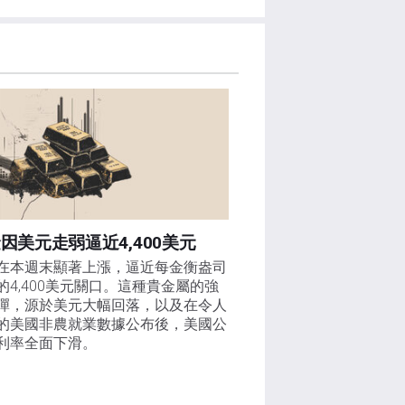
因美元走弱逼近4,400美元
在本週末顯著上漲，逼近每金衡盎司
的4,400美元關口。這種貴金屬的強
彈，源於美元大幅回落，以及在令人
的美國非農就業數據公布後，美國公
利率全面下滑。