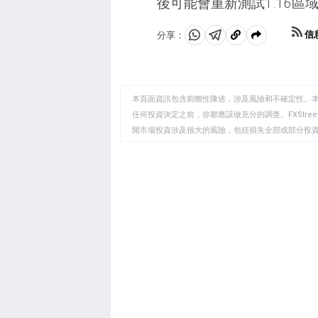
後可能會重新測試1.16區域
信
分享：
分
分
複
享
享
製
至
至
到
WhatsApp
Telegram
剪
本頁面資訊包含前瞻性陳述，涉及風險和不確定性。
貼
任何投資決定之前，你都應該做充分的調查。FXStr
開市場投資涉及很大的風險，包括損失全部或部分投
板
負責。本文僅代表作者個人觀點，並不代表FXStre
如果文章正文中沒有明確提到，在撰寫本文時，作者
FXStreet，作者沒有收到撰寫這篇文章的報酬。
FXStreet和作者不提供個性化的建議。作者對該資
失，傷害或損害由此資訊及其顯示或使用引起的。錯誤和