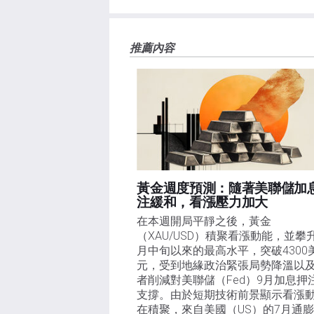
推薦內容
黃金週度預測：隨著美聯儲加
注緩和，看漲壓力加大
在本週開局平靜之後，黃金
（XAU/USD）積聚看漲動能，並攀
月中旬以來的最高水平，突破4300
元，受到地緣政治緊張局勢降溫以
者削減對美聯儲（Fed）9月加息押
支撐。由於短期技術前景顯示看漲
在積聚，來自美國（US）的7月通