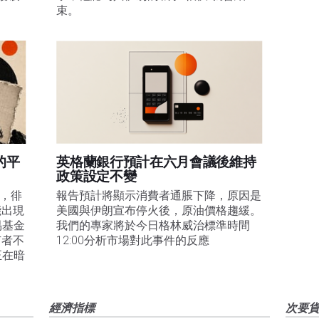
束。
的平
英格蘭銀行預計在六月會議後維持
政策設定不變
易，徘
報告預計將顯示消費者通脹下降，原因是
能出現
美國與伊朗宣布停火後，原油價格趨緩。
易基金
我們的專家將於今日格林威治標準時間
有者不
12:00分析市場對此事件的反應
正在暗
經濟指標
次要