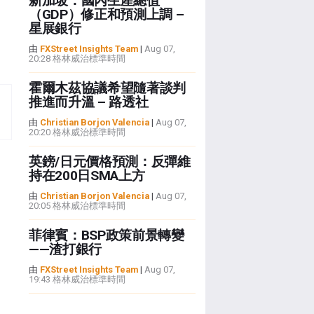
新加坡：國內生產總值
（GDP）修正和預測上調 –
星展銀行
由
FXStreet Insights Team
|
Aug 07,
20:28 格林威治標準時間
霍爾木茲協議希望隨著談判
推進而升溫 – 路透社
由
Christian Borjon Valencia
|
Aug 07,
20:20 格林威治標準時間
英鎊/日元價格預測：反彈維
持在200日SMA上方
由
Christian Borjon Valencia
|
Aug 07,
20:05 格林威治標準時間
菲律賓：BSP政策前景轉變
——渣打銀行
由
FXStreet Insights Team
|
Aug 07,
19:43 格林威治標準時間