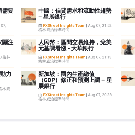
頭需要
中國：信貸需求和流動性趨勢
– 星展銀行
 07,
由
FXStreet Insights Team
|
Aug 07, 21:52
格林威治標準時間
家關注
人民幣：區間交易維持，兌美
元基調看漲 - 大華銀行
:40 格林
由
FXStreet Insights Team
|
Aug 07, 21:13
格林威治標準時間
動力
新加坡：國內生產總值
（GDP）修正和預測上調 – 星
展銀行
5 格林威
由
FXStreet Insights Team
|
Aug 07, 20:28
格林威治標準時間