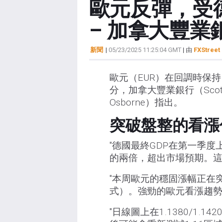
歐元反彈，受
– 加拿大豐業
新聞
|
05/23/2025 11:25:04 GMT
| 由
FXStreet 
歐元（EUR）在回調時保
分，加拿大豐業銀行（Scot
Osborne）指出。
突破盤整的看漲
"德國最終GDP在第一季度
的兩倍，超出市場預期。這一
"本周歐元的穩固漲幅正在
式）。強勁的歐元看漲趨勢
"日線圖上在1.1380/1