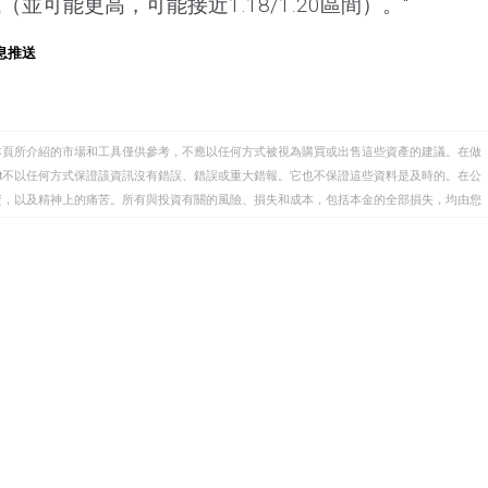
（並可能更高，可能接近1.18/1.20區間）。"
息推送
本頁所介紹的市場和工具僅供參考，不應以任何方式被視為購買或出售這些資產的建議。在做
eet不以任何方式保證該資訊沒有錯誤、錯誤或重大錯報。它也不保證這些資料是及時的。在公
資，以及精神上的痛苦。所有與投資有關的風險、損失和成本，包括本金的全部損失，均由您
et或其廣告商的官方政策或立場。作者不對本頁連結的資訊負責。
在本文中提到的任何股票中都沒有頭寸，也沒有與文中提到的任何公司有業務關係。除了
訊的準確性、完整性或適用性不作任何陳述。FXStreet和作者將不承擔任何錯誤，遺漏或任何損
遺漏除外。本文作者和FXStreet並非註冊投資顧問，本文內容無意提供任何投資建議。