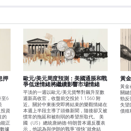
息押
歐元/美元周度預測：美國通脹和戰
黃金
爭低迷情緒將繼續影響市場情緒
黃金
平淡的一週以歐元/美元貨幣對飆升至數
關鍵
升至6
週新高收官，收盤前交投於 1.1560 附
勁反
美
近。關於中東衝突即將結束的樂觀情緒在
失望
及投資
本週上半段主導了頭條新聞，隨後卻又被
債殖
注的
慣常的拖延和被削弱的希望所取代。 美
動能正
國（US）總統唐納德-特朗普本週反覆表
膨數據
示，他認為與伊朗的戰爭"很快"就會結