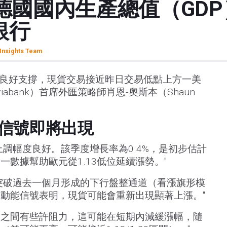
德國國內生產總值（GD
銀行
Insights Team
持良好支撐，現貨交易接近昨日交易低點上方一美
iabank）首席外匯策略師肖恩-奧斯本（Shaun
信號即將出現
上調幅度良好。該季度增長率為0.4%，是初步估計
數據幫助歐元從1.13低位延續漲勢。"
突破過去一個月形成的下行盤整通道（看漲旗形模
動能信號表明，現貨可能會重新出現顯著上漲。"
.1420之間有些許阻力，這可能在短期內減緩漲幅，隨