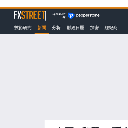
轉
至
FXStreet
主
要
技術研究
新聞
分析
財經日歷
加密
經紀商
內
容