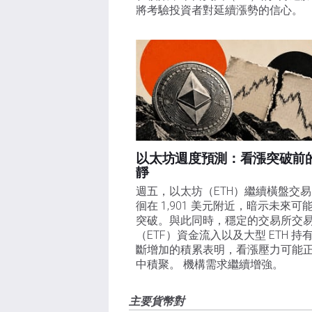
將考驗投資者對延續漲勢的信心。 
以太坊週度預測：看漲突破前
靜
週五，以太坊（ETH）繼續橫盤交
徊在 1,901 美元附近，暗示未來可
突破。與此同時，穩定的交易所交
（ETF）資金流入以及大型 ETH 持
斷增加的積累表明，看漲壓力可能
中積聚。 機構需求繼續增強。
主要貨幣對