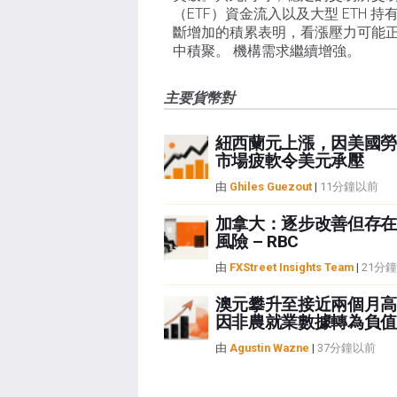
（ETF）資金流入以及大型 ETH 持
斷增加的積累表明，看漲壓力可能
中積聚。 機構需求繼續增強。
主要貨幣對
紐西蘭元上漲，因美國勞
市場疲軟令美元承壓
由
Ghiles Guezout
|
11分鐘以前
加拿大：逐步改善但存在
風險 – RBC
由
FXStreet Insights Team
|
21分
澳元攀升至接近兩個月高
因非農就業數據轉為負值
由
Agustin Wazne
|
37分鐘以前