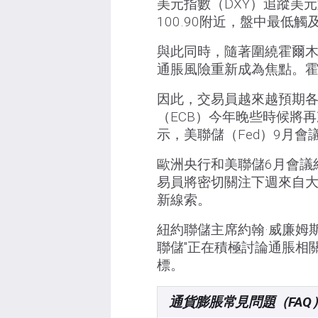
美元指數（DXY）追蹤美
100.90附近，盤中最低觸及1
與此同時，隨著圍繞霍爾
通脹風險重新成為焦點。霍
因此，交易員越來越預期
（ECB）今年晚些時候將再
示，美聯儲（Fed）9月會
歐洲央行和美聯儲6月會議
易員將密切關注下週來自
新線索。
紐約聯儲主席約翰·威廉姆
聯儲"正在積極討論通脹相
標。
通貨膨脹常見問題（FAQ