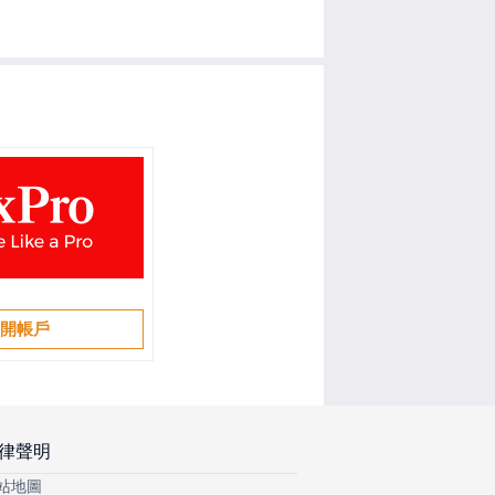
開帳戶
律聲明
站地圖