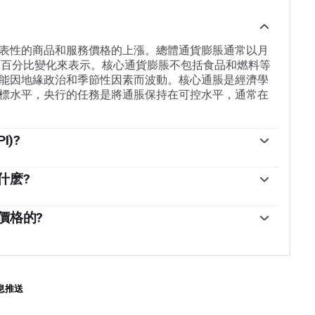
表性的商品和服務價格的上漲。總體通貨膨脹通常以月
為基礎的百分比變化來表示。核心通貨膨脹不包括食品和燃料等
能因地緣政治和季節性因素而波動。核心通脹是經濟學
標水平，央行的任務是將通脹保持在可控水平，通常在
)?
一籃子商品和服務在一段時間內的價格變化。它通常以月環
的百分比變化來表示。核心CPI是各國央行的目標，因為它不包
什麽?
。當核心CPI高於2%時，通常會導致更高的利率，反之亦
其貨幣的價值，盡管這似乎有悖常理，反之亦然。這是
高的利率對貨幣有利，較高的通貨膨脹通常會導致貨幣走
抗更高的通脹，這會吸引更多的全球資本流入，這些投
價格的?
相反。
投資場所。
脹時期轉向的資產，因為它能保值，雖然投資者在市場
，因為它具有避險屬性，但大多數時候並非如此。這是
高利率來對抗通脹。較高的利率對黃金來說是負面的，
入現金存款賬戶，它們增加了持有黃金的機會成本。另
息推送
金有利，因為它會降低利率，使這種明亮的金屬成為更