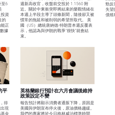
升至6
週新高收官，收盤前交投於 1.1560 附
勁反
美
近。關於中東衝突即將結束的樂觀情緒在
失望
及投資
本週上半段主導了頭條新聞，隨後卻又被
債殖
注的
慣常的拖延和被削弱的希望所取代。 美
動能正
國（US）總統唐納德-特朗普本週反覆表
膨數據
示，他認為與伊朗的戰爭"很快"就會結
束。
的平
英格蘭銀行預計在六月會議後維持
政策設定不變
易，徘
報告預計將顯示消費者通脹下降，原因是
能出現
美國與伊朗宣布停火後，原油價格趨緩。
易基金
我們的專家將於今日格林威治標準時間