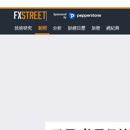
轉
至
FXStreet
主
要
技術研究
新聞
分析
財經日歷
加密
經紀商
內
容