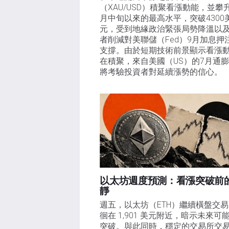
（XAU/USD）積聚看漲動能，並攀
月中旬以來的最高水平，突破4300
元，受到地緣政治緊張局勢降溫以
者削減對美聯儲（Fed）9月加息押
支撐。由於短期技術前景顯示看漲
在積聚，來自美國（US）的7月通
將考驗投資者對延續漲勢的信心。 
以太坊週度預測：看漲突破前
靜
週五，以太坊（ETH）繼續橫盤交
徊在 1,901 美元附近，暗示未來可
突破。與此同時，穩定的交易所交