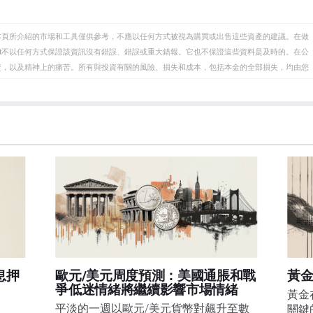
本頁所介紹的市場和工具僅供參考，不應以任何方式被視為購買或出售這些資產的建議。在做
eet不以任何方式保證該資訊沒有錯誤、錯誤或重大錯報。它也不保證這些資料是及時的。在公
資，以及精神上的痛苦。所有與投資有關的風險、損失和成本，包括本金的全部損失，均由您
et或其廣告商的官方政策或立場。作者不對本頁連結的資訊負責。
在本文中提到的任何股票中都沒有頭寸，也沒有與文中提到的任何公司有業務關係。除了
訊的準確性、完整性或適用性不作任何陳述。FXStreet和作者將不承擔任何錯誤，遺漏或任何損
遺漏除外。本文作者和FXStreet並非註冊投資顧問，本文內容無意提供任何投資建議。
息押
歐元/美元周度預測：美國通脹和戰
黃金
爭低迷情緒將繼續影響市場情緒
黃金
平淡的一週以歐元/美元貨幣對飆升至數
關鍵