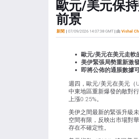
歐元/美元保
前景
新聞
|
07/09/2026 14:07:38 GMT
| 由
Vishal Ch
歐元/美元在美元走軟
美伊緊張局勢重新激
即將公佈的通脹數據
週四，歐元/美元在美元（
中東地區重新爆發的敵對行
上漲0.25%。
美伊之間最新的緊張升級
空間有限，反映出市場對
存在不確定性。