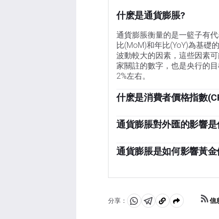
什麽是通貨膨脹?
通貨膨脹衡量的是一籃子有代
比(MoM)和年比(YoY)
波動較大的因素，這些因素可
家關註的數字，也是央行的目
2%左右。
什麽是消費者價格指數(CPI
消費者價格指數(CPI)衡量
比(MoM)和年同比(YoY)
通貨膨脹對外匯的影響是
括波動較大的食品和燃料投入
一個國家的高通貨膨脹會推高
然，當它低於2%時。由於較
因為央行通常會提高利率以對
通貨膨脹是如何影響黃金
強。當通脹下降時，情況正好
資者正在尋找一個有利可圖的
「以前，黃金是投資者在高通
極端動蕩時期仍然會購買黃金
因為當通脹高企時，央行會提
因為相對於有息資產或將錢存
信
分享：
分
分
複
一方面，較低的通脹往往對黃
可行的投資選擇。」
享
享
製