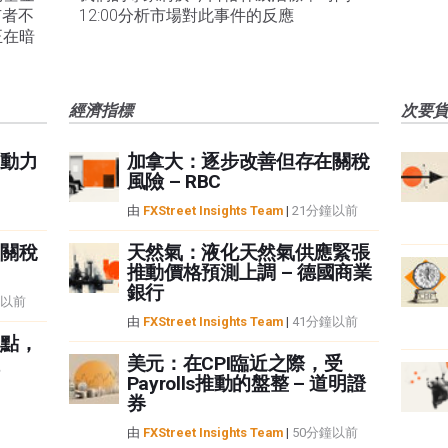
有者不
12:00分析市場對此事件的反應
正在暗
經濟指標
次要
動力
加拿大：逐步改善但存在關稅
風險 – RBC
由
FXStreet Insights Team
|
21分鐘以前
關稅
天然氣：液化天然氣供應緊張
推動價格預測上調 – 德國商業
銀行
鐘以前
由
FXStreet Insights Team
|
41分鐘以前
點，
美元：在CPI臨近之際，受
Payrolls推動的盤整 – 道明證
券
由
FXStreet Insights Team
|
50分鐘以前