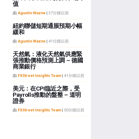
值
由
Agustin Wazne
|
37分鐘以前
紐約聯儲短期通脹預期小幅
緩和
由
Agustin Wazne
|
41分鐘以前
天然氣：液化天然氣供應緊
張推動價格預測上調 – 德國
商業銀行
由
FXStreet Insights Team
|
41分鐘以前
美元：在CPI臨近之際，受
Payrolls推動的盤整 – 道明
證券
由
FXStreet Insights Team
|
50分鐘以前