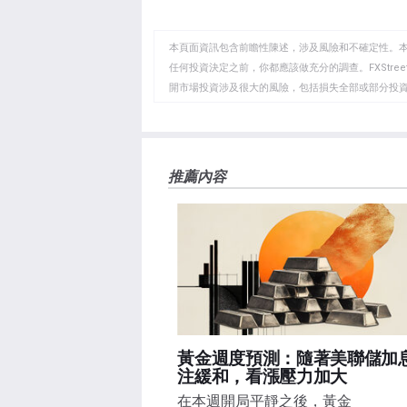
至
至
到
WhatsApp
Telegram
剪
本頁面資訊包含前瞻性陳述，涉及風險和不確定性。
貼
任何投資決定之前，你都應該做充分的調查。FXStr
開市場投資涉及很大的風險，包括損失全部或部分投
板
負責。本文僅代表作者個人觀點，並不代表FXStre
如果文章正文中沒有明確提到，在撰寫本文時，作者
FXStreet，作者沒有收到撰寫這篇文章的報酬。
FXStreet和作者不提供個性化的建議。作者對該資
推薦內容
失，傷害或損害由此資訊及其顯示或使用引起的。錯誤和
黃金週度預測：隨著美聯儲加
注緩和，看漲壓力加大
在本週開局平靜之後，黃金