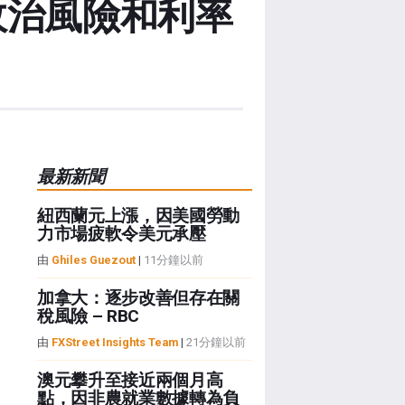
政治風險和利率
最新新聞
紐西蘭元上漲，因美國勞動
力市場疲軟令美元承壓
由
Ghiles Guezout
|
11分鐘以前
加拿大：逐步改善但存在關
稅風險 – RBC
由
FXStreet Insights Team
|
21分鐘以前
澳元攀升至接近兩個月高
點，因非農就業數據轉為負