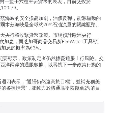
元對一籃子六種主要貨幣的表現，目前交投於
00.79。
木茲海峽的安全擔憂加劇，油價反彈，能源驅動的
爾木茲海峽是全球約20%石油流量的關鍵瓶頸。
各大央行將收緊貨幣政策。市場預計歐洲央行
次加息，而芝加哥商品交易所FedWatch工具顯
議加息的概率為63%。
紀要顯示，政策制定者仍然擔憂通脹上行風險。交
大西洋兩岸的通脹數據，以尋找下一步政策行動的
斯週四表示，"通脹仍然遠高於目標"，並補充稱美
關的各種情景"，並致力於將通脹率恢復至2%的目
）