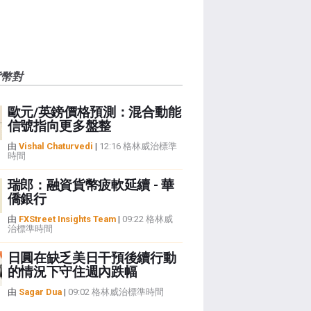
貨幣對
歐元/英鎊價格預測：混合動能
信號指向更多盤整
由
Vishal Chaturvedi
|
12:16 格林威治標準
時間
瑞郎：融資貨幣疲軟延續 - 華
僑銀行
由
FXStreet Insights Team
|
09:22 格林威
治標準時間
日圓在缺乏美日干預後續行動
的情況下守住週內跌幅
由
Sagar Dua
|
09:02 格林威治標準時間