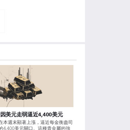
因美元走弱逼近4,400美元
在本週末顯著上漲，逼近每金衡盎司
的4,400美元關口。這種貴金屬的強