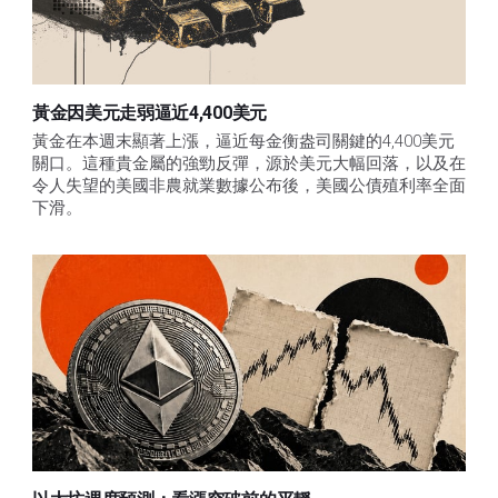
黃金因美元走弱逼近4,400美元
黃金在本週末顯著上漲，逼近每金衡盎司關鍵的4,400美元
關口。這種貴金屬的強勁反彈，源於美元大幅回落，以及在
令人失望的美國非農就業數據公布後，美國公債殖利率全面
下滑。