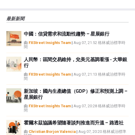
誤、錯誤或重大錯報。它也不保證這些資料是及時的。在公開市場投資涉及很
大的風險，包括損失全部或部分投資，以及精神上的痛苦。所有與投資有關的
風險、損失和成本，包括本金的全部損失，均由您負責。本文僅代表作者個人
最新新聞
觀點，並不代表FXStreet或其廣告商的官方政策或立場。作者不對本頁連結的
資訊負責。
中國：信貸需求和流動性趨勢 – 星展銀行
如果文章正文中沒有明確提到，在撰寫本文時，作者在本文中提到的任何股票
中都沒有頭寸，也沒有與文中提到的任何公司有業務關係。除了FXStreet，作
由
FXStreet Insights Team
|
Aug 07, 21:52 格林威治標準時
間
者沒有收到撰寫這篇文章的報酬。
FXStreet和作者不提供個性化的建議。作者對該資訊的準確性、完整性或適用
人民幣：區間交易維持，兌美元基調看漲 - 大華銀
性不作任何陳述。FXStreet和作者將不承擔任何錯誤，遺漏或任何損失，傷害
行
或損害由此資訊及其顯示或使用引起的。錯誤和遺漏除外。本文作者和
FXStreet並非註冊投資顧問，本文內容無意提供任何投資建議。
由
FXStreet Insights Team
|
Aug 07, 21:13 格林威治標準時
間
新加坡：國內生產總值（GDP）修正和預測上調 –
星展銀行
由
FXStreet Insights Team
|
Aug 07, 20:28 格林威治標準時
間
霍爾木茲協議希望隨著談判推進而升溫 – 路透社
由
Christian Borjon Valencia
|
Aug 07, 20:20 格林威治標準