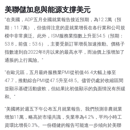
美聯儲加息與能源支撐美元
"在美國，ADP五月全國就業報告接近預期，為12.2萬（預
期：11.7萬），但值得注意的是就業增長在各行業和公司規
模中非常廣泛。此外，ISM服務業指數上升至54.5（預期：
53.8，前值：53.6），主要受新訂單增長加速推動。價格子
指數達到自2022年8月以來的最高水平，而油價上漲增加了
通脹的上行風險。"
"在歐元區，五月最終服務業PMI從初值46.4大幅上修至
47.7，推動綜合PMI從47.5升至48.5。儘管仍處於收縮區間
並顯示基礎活動疲軟，但結果比初值顯示的負面情況有所緩
和。"
"美國將於週五下午公布五月就業報告。我們預測非農就業
增加11萬，略高於市場共識，失業率為4.2%，平均小時工
資環比增長0.3%。一份穩健的報告可能進一步傾向於美聯