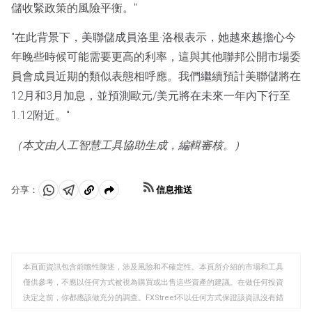
儲收緊政策的風險平衡。"
"在此背景下，美聯儲成員洛里·洛根表示，她越來越擔心今
年晚些時候可能需要更高的利率，這與其他聯邦公開市場委
員會成員近期的類似表態相呼應。我們繼續預計美聯儲將在
12月和3月加息，並預測歐元/美元將在未來一年內下行至
1.12附近。"
（本文由人工智慧工具協助生成，編輯審核。）
信息推送
分享：
分
分
複
享
享
製
至
至
到
WhatsApp
Telegram
剪
本頁面資訊包含前瞻性陳述，涉及風險和不確定性。本頁所介紹的市場和工具
貼
僅供參考，不應以任何方式被視為購買或出售這些資產的建議。在做任何投資
板
決定之前，你都應該做充分的調查。FXStreet不以任何方式保證該資訊沒有錯