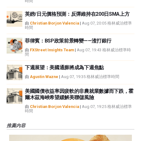
時間
英鎊/日元價格預測：反彈維持在200日SMA上方
由
Christian Borjon Valencia
|
Aug 07, 20:05 格林威治標準
時間
菲律賓：BSP政策前景轉變——渣打銀行
由
FXStreet Insights Team
|
Aug 07, 19:43 格林威治標準時
間
下週展望：美國通膨將成為下週焦點
由
Agustin Wazne
|
Aug 07, 19:35 格林威治標準時間
美國國債收益率因疲軟的非農就業數據而下跌，霍
爾木茲海峽希望緩解美聯儲風險
由
Christian Borjon Valencia
|
Aug 07, 19:25 格林威治標準
時間
推薦內容