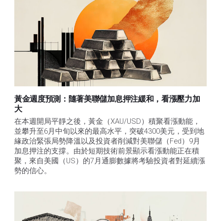
黃金週度預測：隨著美聯儲加息押注緩和，看漲壓力加
大
在本週開局平靜之後，黃金（XAU/USD）積聚看漲動能，
並攀升至6月中旬以來的最高水平，突破4300美元，受到地
緣政治緊張局勢降溫以及投資者削減對美聯儲（Fed）9月
加息押注的支撐。由於短期技術前景顯示看漲動能正在積
聚，來自美國（US）的7月通膨數據將考驗投資者對延續漲
勢的信心。 