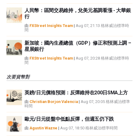
人民幣：區間交易維持，兌美元基調看漲 - 大華銀
行
由
FXStreet Insights Team
|
Aug 07, 21:13 格林威治標準時
間
新加坡：國內生產總值（GDP）修正和預測上調 –
星展銀行
由
FXStreet Insights Team
|
Aug 07, 20:28 格林威治標準時
間
次要貨幣對
英鎊/日元價格預測：反彈維持在200日SMA上方
由
Christian Borjon Valencia
|
Aug 07, 20:05 格林威治標準
時間
歐元/日元從盤中低點反彈，但週五仍下跌
由
Agustin Wazne
|
Aug 07, 18:50 格林威治標準時間