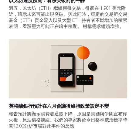
以太坊週度預測：看漲突破前的平靜
週五，以太坊（ETH）繼續橫盤交易，徘徊在 1,901 美元附
近，暗示未來可能出現突破。與此同時，穩定的交易所交易
基金（ETF）資金流入以及大型 ETH 持有者不斷增加的積累
表明，看漲壓力可能正在暗中積聚。 機構需求繼續增強。
英格蘭銀行預計在六月會議後維持政策設定不變
報告預計將顯示消費者通脹下降，原因是美國與伊朗宣布停
火後，原油價格趨緩。我們的專家將於今日格林威治標準時
間12:00分析市場對此事件的反應