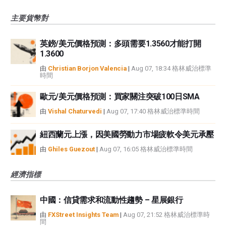
主要貨幣對
英鎊/美元價格預測：多頭需要1.3560才能打開
1.3600
由
Christian Borjon Valencia
|
Aug 07, 18:34 格林威治標準
時間
歐元/美元價格預測：買家關注突破100日SMA
由
Vishal Chaturvedi
|
Aug 07, 17:40 格林威治標準時間
紐西蘭元上漲，因美國勞動力市場疲軟令美元承壓
由
Ghiles Guezout
|
Aug 07, 16:05 格林威治標準時間
經濟指標
中國：信貸需求和流動性趨勢 – 星展銀行
由
FXStreet Insights Team
|
Aug 07, 21:52 格林威治標準時
間