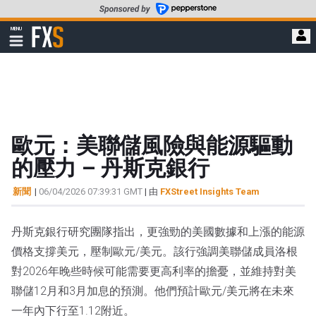
轉
至
FXStreet
MENU
主
顯
示
要
導
內
航
容
歐元：美聯儲風險與能源驅動
的壓力 – 丹斯克銀行
新聞
|
06/04/2026 07:39:31 GMT
| 由
FXStreet Insights Team
丹斯克銀行研究團隊指出，更強勁的美國數據和上漲的能源
價格支撐美元，壓制歐元/美元。該行強調美聯儲成員洛根
對2026年晚些時候可能需要更高利率的擔憂，並維持對美
聯儲12月和3月加息的預測。他們預計歐元/美元將在未來
一年內下行至1.12附近。