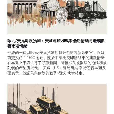
歐元/美元周度預測：美國通脹和戰爭低迷情緒將繼續影
響市場情緒
平淡的一週以歐元/美元貨幣對飆升至數週新高收官，收盤
前交投於 1.1560 附近。關於中東衝突即將結束的樂觀情緒
在本週上半段主導了頭條新聞，隨後卻又被慣常的拖延和被
削弱的希望所取代。 美國（US）總統唐納德-特朗普本週反
覆表示，他認為與伊朗的戰爭"很快"就會結束。