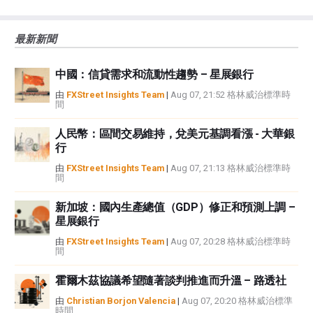
大的風險，包括損失全部或部分投資，以及精神上的痛苦。所有與投資有關的
風險、損失和成本，包括本金的全部損失，均由您負責。本文僅代表作者個人
最新新聞
觀點，並不代表FXStreet或其廣告商的官方政策或立場。作者不對本頁連結的
資訊負責。
中國：信貸需求和流動性趨勢 – 星展銀行
如果文章正文中沒有明確提到，在撰寫本文時，作者在本文中提到的任何股票
中都沒有頭寸，也沒有與文中提到的任何公司有業務關係。除了FXStreet，作
由
FXStreet Insights Team
|
Aug 07, 21:52 格林威治標準時
間
者沒有收到撰寫這篇文章的報酬。
FXStreet和作者不提供個性化的建議。作者對該資訊的準確性、完整性或適用
人民幣：區間交易維持，兌美元基調看漲 - 大華銀
性不作任何陳述。FXStreet和作者將不承擔任何錯誤，遺漏或任何損失，傷害
行
或損害由此資訊及其顯示或使用引起的。錯誤和遺漏除外。本文作者和
FXStreet並非註冊投資顧問，本文內容無意提供任何投資建議。
由
FXStreet Insights Team
|
Aug 07, 21:13 格林威治標準時
間
新加坡：國內生產總值（GDP）修正和預測上調 –
星展銀行
由
FXStreet Insights Team
|
Aug 07, 20:28 格林威治標準時
間
霍爾木茲協議希望隨著談判推進而升溫 – 路透社
由
Christian Borjon Valencia
|
Aug 07, 20:20 格林威治標準
時間