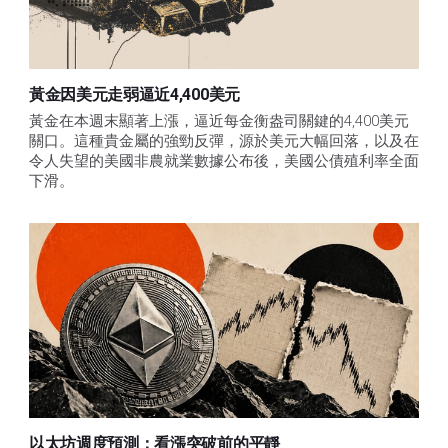
黃金因美元走弱逼近4,400美元
黃金在本週末顯著上漲，逼近每金衡盎司關鍵的4,400美元
關口。這種貴金屬的強勁反彈，源於美元大幅回落，以及在
令人失望的美國非農就業數據公布後，美國公債殖利率全面
下滑。
以太坊週度預測：看漲突破前的平靜