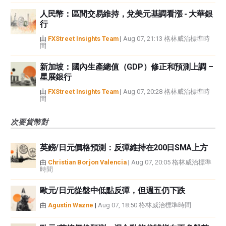
人民幣：區間交易維持，兌美元基調看漲 - 大華銀
行
由
FXStreet Insights Team
|
Aug 07, 21:13 格林威治標準時
間
新加坡：國內生產總值（GDP）修正和預測上調 –
星展銀行
由
FXStreet Insights Team
|
Aug 07, 20:28 格林威治標準時
間
次要貨幣對
英鎊/日元價格預測：反彈維持在200日SMA上方
由
Christian Borjon Valencia
|
Aug 07, 20:05 格林威治標準
時間
歐元/日元從盤中低點反彈，但週五仍下跌
由
Agustin Wazne
|
Aug 07, 18:50 格林威治標準時間