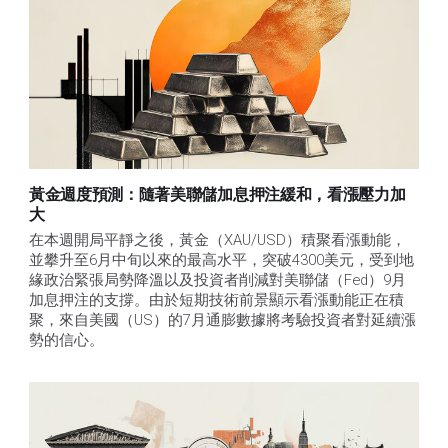
黃金週度預測：隨著美聯儲加息押注緩和，看漲壓力加
大
在本週開局平靜之後，黃金（XAU/USD）積聚看漲動能，
並攀升至6月中旬以來的最高水平，突破4300美元，受到地
緣政治緊張局勢降溫以及投資者削減對美聯儲（Fed）9月
加息押注的支撐。由於短期技術前景顯示看漲動能正在積
聚，來自美國（US）的7月通膨數據將考驗投資者對延續漲
勢的信心。 