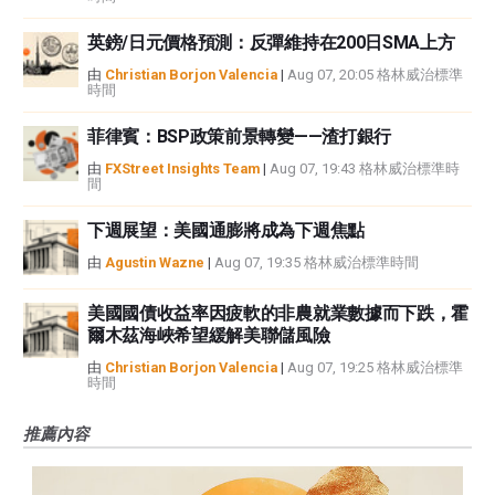
英鎊/日元價格預測：反彈維持在200日SMA上方
由
Christian Borjon Valencia
|
Aug 07, 20:05 格林威治標準
時間
菲律賓：BSP政策前景轉變——渣打銀行
由
FXStreet Insights Team
|
Aug 07, 19:43 格林威治標準時
間
下週展望：美國通膨將成為下週焦點
由
Agustin Wazne
|
Aug 07, 19:35 格林威治標準時間
美國國債收益率因疲軟的非農就業數據而下跌，霍
爾木茲海峽希望緩解美聯儲風險
由
Christian Borjon Valencia
|
Aug 07, 19:25 格林威治標準
時間
推薦內容