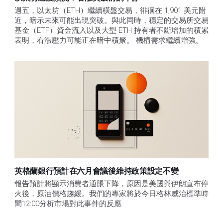
週五，以太坊（ETH）繼續橫盤交易，徘徊在 1,901 美元附
近，暗示未來可能出現突破。與此同時，穩定的交易所交易
基金（ETF）資金流入以及大型 ETH 持有者不斷增加的積累
表明，看漲壓力可能正在暗中積聚。 機構需求繼續增強。
英格蘭銀行預計在六月會議後維持政策設定不變
報告預計將顯示消費者通脹下降，原因是美國與伊朗宣布停
火後，原油價格趨緩。我們的專家將於今日格林威治標準時
間12:00分析市場對此事件的反應