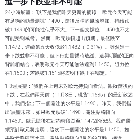
進一步下跌並非不可能
24小時展望："以下是我們昨天更新的摘錄：‘歐元今天可能
有足夠的動量測試1.1490，隨後反彈的風險增加。持續跌
破1.1490的可能性似乎不大。下一個支撐位1.1450也不太
可能受到威脅’。然而，歐元跌幅超出預期，最低跌至
1.1472，連續第五天收低於1.1482（-0.31%）。雖然進一
步下跌並非不可能，但下行動量暫時放緩。這與明顯的正向
背離相結合，表明歐元今天可能無法達到1.1450。阻力位
在1.1500；若跌破1.1515將表明下跌正在穩定。"
1-3週展望："我們在上週末對歐元持負面看法。跟蹤隨後的
下跌，在我們兩天前（11月3日，現貨1.1535）的最新敘述
中，我們指出‘下一個關注的水平是1.1490’。昨天，我們指
出‘展望未來，如果歐元跌破1.1490，關注點將轉向
1.1450’。歐元隨後在紐約時段跌至1.1472的低點。我們繼
續預計歐元將走弱，這次下一個關注的水平是1.1450。如
果歐元跌破該水平，關注點將轉向8月份的低點，接近