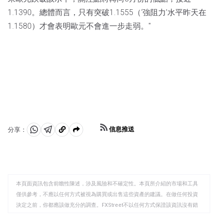
1.1390。總體而言，只有突破1.1555（‘強阻力’水平昨天在
1.1580）才會表明歐元不會進一步走弱。"
信息推送
分享：
分
分
複
享
享
製
至
至
到
WhatsApp
Telegram
剪
本頁面資訊包含前瞻性陳述，涉及風險和不確定性。本頁所介紹的市場和工具
貼
僅供參考，不應以任何方式被視為購買或出售這些資產的建議。在做任何投資
板
決定之前，你都應該做充分的調查。FXStreet不以任何方式保證該資訊沒有錯
誤、錯誤或重大錯報。它也不保證這些資料是及時的。在公開市場投資涉及很