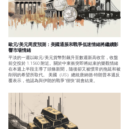
歐元/美元周度預測：美國通脹和戰爭低迷情緒將繼續影
響市場情緒
平淡的一週以歐元/美元貨幣對飆升至數週新高收官，收盤
前交投於 1.1560 附近。關於中東衝突即將結束的樂觀情緒
在本週上半段主導了頭條新聞，隨後卻又被慣常的拖延和被
削弱的希望所取代。 美國（US）總統唐納德-特朗普本週反
覆表示，他認為與伊朗的戰爭"很快"就會結束。