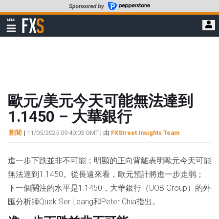
轉
至
FXStreet
MENU
主
顯
示
要
導
內
航
容
歐元/美元今天可能無法達到
1.1450 – 大華銀行
新聞
|
11/05/2025 09:40:03 GMT
| 由
FXStreet Insights Team
進一步下跌並非不可能；明顯的正向背離表明歐元今天可能
無法達到1.1450。從長遠來看，歐元預計將進一步走弱；
下一個關注的水平是1.1450，大華銀行（UOB Group）的外
匯分析師Quek Ser Leang和Peter Chia指出。