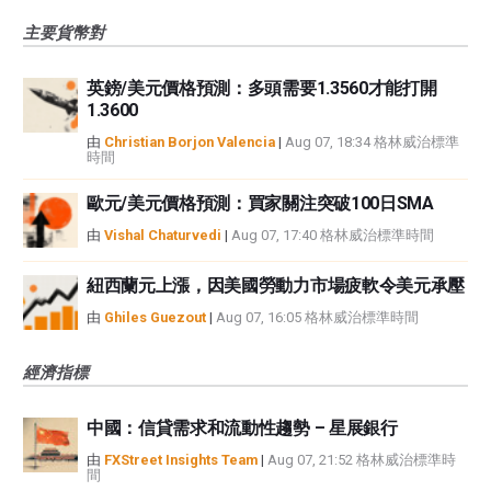
主要貨幣對
英鎊/美元價格預測：多頭需要1.3560才能打開
1.3600
由
Christian Borjon Valencia
|
Aug 07, 18:34 格林威治標準
時間
歐元/美元價格預測：買家關注突破100日SMA
由
Vishal Chaturvedi
|
Aug 07, 17:40 格林威治標準時間
紐西蘭元上漲，因美國勞動力市場疲軟令美元承壓
由
Ghiles Guezout
|
Aug 07, 16:05 格林威治標準時間
經濟指標
中國：信貸需求和流動性趨勢 – 星展銀行
由
FXStreet Insights Team
|
Aug 07, 21:52 格林威治標準時
間