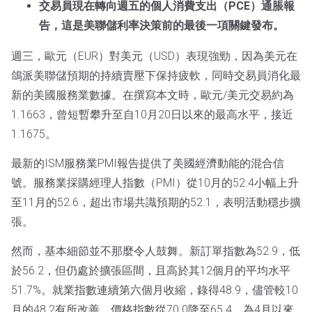
交易員現在轉向週五的個人消費支出（PCE）通脹報
告，這是美聯儲利率決策前的最後一項關鍵發布。
週三，歐元（EUR）對美元（USD）表現強勁，因為美元在
鴿派美聯儲預期的持續賣壓下保持疲軟，同時交易員消化最
新的美國服務業數據。在撰寫本文時，歐元/美元交易約為
1.1663，曾短暫攀升至自10月20日以來的最高水平，接近
1.1675。
最新的ISM服務業PMI報告提供了美國經濟動能的混合信
號。服務業採購經理人指數（PMI）從10月的52.4小幅上升
至11月的52.6，超出市場共識預期的52.1，表明活動穩步擴
張。
然而，基本細節並不那麼令人鼓舞。新訂單指數為52.9，低
於56.2，但仍處於擴張區間，且高於其12個月的平均水平
51.7%。就業指數連續第六個月收縮，錄得48.9，儘管較10
月的48.2有所改善。價格指數從70.0降至65.4，為4月以來