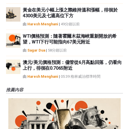
黃金在美元小幅上漲之際維持溫和漲幅，徘徊於
4300美元及七週高位下方
由
Haresh Menghani
|
49分鐘以前
WTI價格預測：隨著霍爾木茲海峽重新開放的希
望，WTI下行可能指向67美元附近
由
Sagar Dua
|
58分鐘以前
澳元/美元價格預測：儘管從6月高點回落，仍看向
上行，徘徊在0.7065附近
由
Haresh Menghani
|
05:39 格林威治標準時間
推薦內容