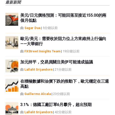
最新新聞
觀點，並不代表FXStreet或其廣告商的官方政策或立場。作者不對本頁連結的
資訊負責。
美元/日元價格預測：可能回落至接近155.00的兩
如果文章正文中沒有明確提到，在撰寫本文時，作者在本文中提到的任何股票
個月低點
中都沒有頭寸，也沒有與文中提到的任何公司有業務關係。除了FXStreet，作
者沒有收到撰寫這篇文章的報酬。
由
Sagar Dua
|
5分鐘以前
FXStreet和作者不提供個性化的建議。作者對該資訊的準確性、完整性或適用
性不作任何陳述。FXStreet和作者將不承擔任何錯誤，遺漏或任何損失，傷害
歐元/美元：需要收於阻力位上方來維持上行偏向
——大華銀行
或損害由此資訊及其顯示或使用引起的。錯誤和遺漏除外。本文作者和
FXStreet並非註冊投資顧問，本文內容無意提供任何投資建議。
由
FXStreet Insights Team
|
19分鐘以前
加元持平，交易員關注美伊可能達成協議
由
Lallalit Srijandorn
|
21分鐘以前
在積極數據和油價下跌的推動下，歐元穩定在三週
高點
由
Guillermo Alcala
|
23分鐘以前
3.1%：德國工廠訂單6月攀升，超出預期
由
Lallalit Srijandorn
|
42分鐘以前