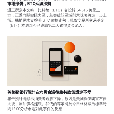
市場擔憂，BTC延續漲勢
週三撰寫本文時，比特幣（BTC）交投於 64,316 美元上
方，正邁向關鍵阻力區，若突破該區域則意味著將進一步上
漲。機構需求支撐著 BTC 價格走勢，現貨交易所交易基金
（ETF）本週迄今已連續第二天錄得資金流入。
英格蘭銀行預計在六月會議後維持政策設定不變
報告預計將顯示消費者通脹下降，原因是美國與伊朗宣布停
火後，原油價格趨緩。我們的專家將於今日格林威治標準時
間12:00分析市場對此事件的反應