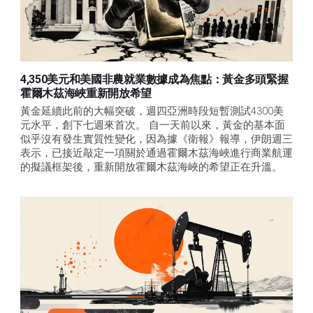
4,350美元和美國非農就業數據成為焦點：黃金多頭緊握
霍爾木茲海峽重新開放希望
黃金延續此前的大幅突破，週四亞洲時段短暫測試4300美
元水平，創下七週來首次。 自一天前以來，黃金的基本面
似乎沒有發生實質性變化，因為據《衛報》報導，伊朗週三
表示，已接近敲定一項關於通過霍爾木茲海峽進行商業航運
的擬議框架後，重新開放霍爾木茲海峽的希望正在升溫。