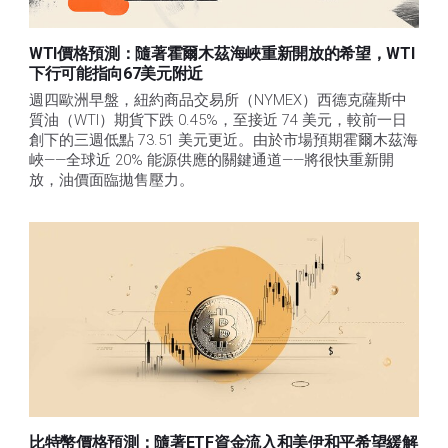
WTI價格預測：隨著霍爾木茲海峽重新開放的希望，WTI
下行可能指向67美元附近
週四歐洲早盤，紐約商品交易所（NYMEX）西德克薩斯中
質油（WTI）期貨下跌 0.45%，至接近 74 美元，較前一日
創下的三週低點 73.51 美元更近。由於市場預期霍爾木茲海
峽——全球近 20% 能源供應的關鍵通道——將很快重新開
放，油價面臨拋售壓力。 
比特幣價格預測：隨著ETF資金流入和美伊和平希望緩解