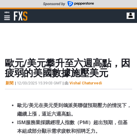
轉
至
FXStreet
MENU
主
顯
示
要
導
內
航
容
歐元/美元攀升至六週高點，因
疲弱的美國數據施壓美元
新聞
|
12/03/2025 15:39:03 GMT
| 由
Vishal Chaturvedi
歐元/美元在美元受到鴿派美聯儲預期壓力的情況下，
繼續上漲，逼近六週高點。
ISM服務業採購經理人指數（PMI）超出預期，但基
本組成部分顯示需求疲軟和招聘乏力。