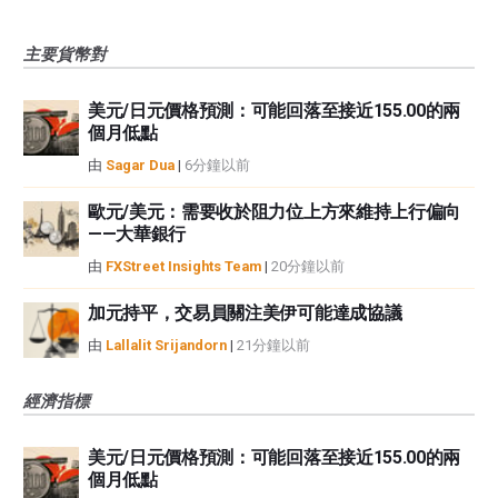
主要貨幣對
美元/日元價格預測：可能回落至接近155.00的兩
個月低點
由
Sagar Dua
|
6分鐘以前
歐元/美元：需要收於阻力位上方來維持上行偏向
——大華銀行
由
FXStreet Insights Team
|
20分鐘以前
加元持平，交易員關注美伊可能達成協議
由
Lallalit Srijandorn
|
21分鐘以前
經濟指標
美元/日元價格預測：可能回落至接近155.00的兩
個月低點