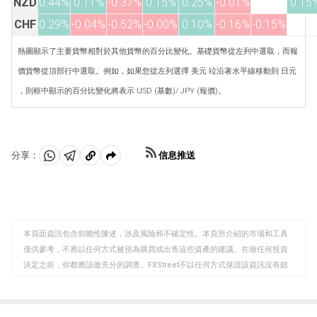
NZD
0.44%
0.11%
-0.37%
0.15%
0.25%
-0.01%
0.15
CHF
0.29%
-0.04%
-0.52%
-0.00%
0.10%
-0.16%
-0.15%
熱圖顯示了主要貨幣相對於其他貨幣的百分比變化。基礎貨幣從左列中選取，而報
價貨幣從頂部行中選取。例如，如果您從左列選擇 美元 竝沿著水平線移動到 日元
，則框中顯示的百分比變化將表示 USD (基數)/ JPY (報價)。
信息推送
分享：
分
分
複
享
享
製
至
至
到
WhatsApp
Telegram
剪
本頁面資訊包含前瞻性陳述，涉及風險和不確定性。本頁所介紹的市場和工具
貼
僅供參考，不應以任何方式被視為購買或出售這些資產的建議。在做任何投資
板
決定之前，你都應該做充分的調查。FXStreet不以任何方式保證該資訊沒有錯
誤、錯誤或重大錯報。它也不保證這些資料是及時的。在公開市場投資涉及很
大的風險，包括損失全部或部分投資，以及精神上的痛苦。所有與投資有關的
風險、損失和成本，包括本金的全部損失，均由您負責。本文僅代表作者個人