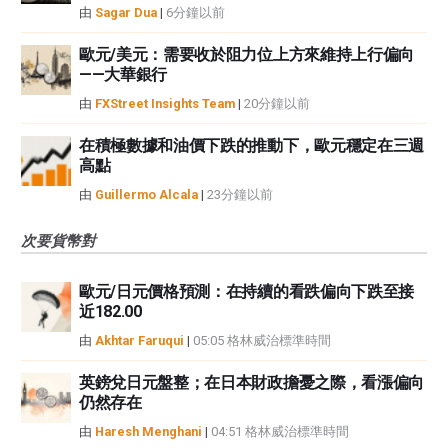
由
Sagar Dua
|
6分鐘以前
歐元/美元：需要收於阻力位上方來維持上行偏向
——大華銀行
由
FXStreet Insights Team
|
20分鐘以前
在積極數據和油價下跌的推動下，歐元穩定在三週
高點
由
Guillermo Alcala
|
23分鐘以前
次要貨幣對
歐元/日元價格預測：在持續的看跌偏向下跌至接
近182.00
由
Akhtar Faruqui
|
05:05 格林威治標準時間
英鎊兌日元盤整；在日本財政擔憂之際，看漲偏向
仍然存在
由
Haresh Menghani
|
04:51 格林威治標準時間