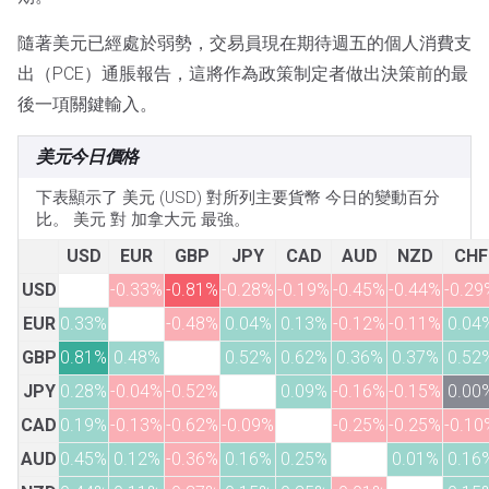
隨著美元已經處於弱勢，交易員現在期待週五的個人消費支
出（PCE）通脹報告，這將作為政策制定者做出決策前的最
後一項關鍵輸入。
美元今日價格
下表顯示了 美元 (USD) 對所列主要貨幣 今日的變動百分
比。 美元 對 加拿大元 最強。
USD
EUR
GBP
JPY
CAD
AUD
NZD
CHF
USD
-0.33%
-0.81%
-0.28%
-0.19%
-0.45%
-0.44%
-0.29
EUR
0.33%
-0.48%
0.04%
0.13%
-0.12%
-0.11%
0.04
GBP
0.81%
0.48%
0.52%
0.62%
0.36%
0.37%
0.52
JPY
0.28%
-0.04%
-0.52%
0.09%
-0.16%
-0.15%
0.00
CAD
0.19%
-0.13%
-0.62%
-0.09%
-0.25%
-0.25%
-0.10
AUD
0.45%
0.12%
-0.36%
0.16%
0.25%
0.01%
0.16