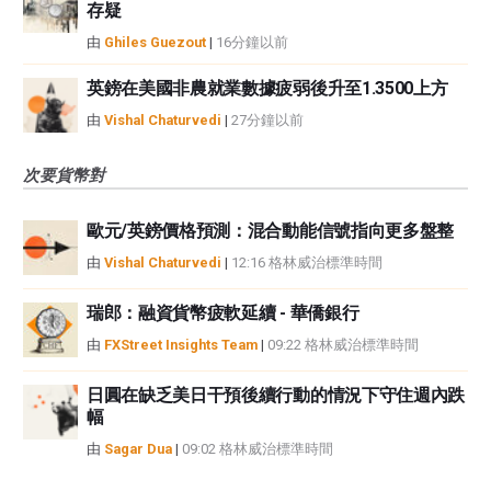
存疑
由
Ghiles Guezout
|
16分鐘以前
英鎊在美國非農就業數據疲弱後升至1.3500上方
由
Vishal Chaturvedi
|
27分鐘以前
次要貨幣對
歐元/英鎊價格預測：混合動能信號指向更多盤整
由
Vishal Chaturvedi
|
12:16 格林威治標準時間
瑞郎：融資貨幣疲軟延續 - 華僑銀行
由
FXStreet Insights Team
|
09:22 格林威治標準時間
日圓在缺乏美日干預後續行動的情況下守住週內跌
幅
由
Sagar Dua
|
09:02 格林威治標準時間