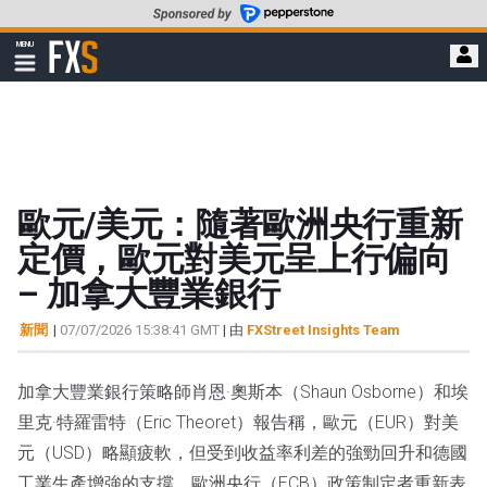
轉
至
FXStreet
MENU
主
顯
示
要
導
內
航
容
歐元/美元：隨著歐洲央行重新
定價，歐元對美元呈上行偏向
– 加拿大豐業銀行
新聞
|
07/07/2026 15:38:41 GMT
| 由
FXStreet Insights Team
加拿大豐業銀行策略師肖恩·奧斯本（Shaun Osborne）和埃
里克·特羅雷特（Eric Theoret）報告稱，歐元（EUR）對美
元（USD）略顯疲軟，但受到收益率利差的強勁回升和德國
工業生產增強的支撐。歐洲央行（ECB）政策制定者重新表