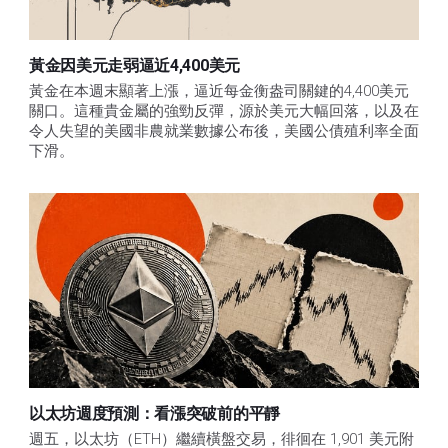
黃金因美元走弱逼近4,400美元
黃金在本週末顯著上漲，逼近每金衡盎司關鍵的4,400美元
關口。這種貴金屬的強勁反彈，源於美元大幅回落，以及在
令人失望的美國非農就業數據公布後，美國公債殖利率全面
下滑。
以太坊週度預測：看漲突破前的平靜
週五，以太坊（ETH）繼續橫盤交易，徘徊在 1,901 美元附