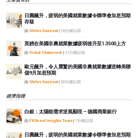
主要貨幣對
日圓飆升，疲弱的美國就業數據令聯準會加息預期
存疑
由
Ghiles Guezout
|
16分鐘以前
英鎊在美國非農就業數據疲弱後升至1.3500上方
由
Vishal Chaturvedi
|
27分鐘以前
歐元飆升，令人震驚的美國非農就業數據逆轉美聯
儲9月加息預期
由
Ghiles Guezout
|
53分鐘以前
經濟指標
白銀：太陽能需求逆風顯現 – 德國商業銀行
由
FXStreet Insights Team
|
7分鐘以前
日圓飆升，疲弱的美國就業數據令聯準會加息預期