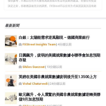
僅供參考，不應以任何方式被視為購買或出售這些資產的建議。在做任何投資
板
決定之前，你都應該做充分的調查。FXStreet不以任何方式保證該資訊沒有錯
誤、錯誤或重大錯報。它也不保證這些資料是及時的。在公開市場投資涉及很
大的風險，包括損失全部或部分投資，以及精神上的痛苦。所有與投資有關的
風險、損失和成本，包括本金的全部損失，均由您負責。本文僅代表作者個人
最新新聞
觀點，並不代表FXStreet或其廣告商的官方政策或立場。作者不對本頁連結的
資訊負責。
白銀：太陽能需求逆風顯現 – 德國商業銀行
如果文章正文中沒有明確提到，在撰寫本文時，作者在本文中提到的任何股票
中都沒有頭寸，也沒有與文中提到的任何公司有業務關係。除了FXStreet，作
由
FXStreet Insights Team
|
4分鐘以前
者沒有收到撰寫這篇文章的報酬。
FXStreet和作者不提供個性化的建議。作者對該資訊的準確性、完整性或適用
日圓飆升，疲弱的美國就業數據令聯準會加息預期
性不作任何陳述。FXStreet和作者將不承擔任何錯誤，遺漏或任何損失，傷害
存疑
或損害由此資訊及其顯示或使用引起的。錯誤和遺漏除外。本文作者和
由
Ghiles Guezout
|
13分鐘以前
FXStreet並非註冊投資顧問，本文內容無意提供任何投資建議。
英鎊在美國非農就業數據疲弱後升至1.3500上方
由
Vishal Chaturvedi
|
24分鐘以前
歐元飆升，令人震驚的美國非農就業數據逆轉美聯
儲9月加息預期