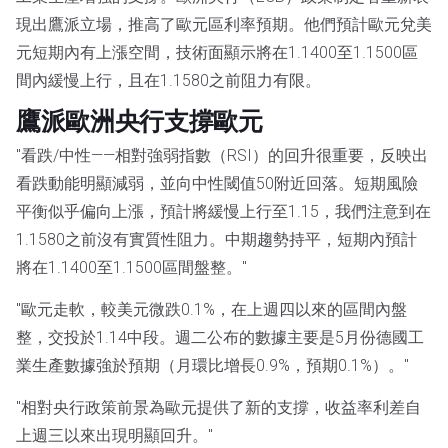
現出鷹派立場，推高了歐元區利率預期。他們預計歐元兌美
元短期內有上漲空間，技術面顯示將在1.1400至1.1500區
間內緩慢上行，且在1.1580之前阻力有限。
鷹派歐洲央行支撐歐元
"看跌/中性——相對強弱指數（RSI）的回升很重要，反映出
看跌動能明顯減弱，並向中性閾值50附近回落。短期風險
平衡似乎偏向上漲，預計將緩慢上行至1.15，我們注意到在
1.1580之前沒有實質性阻力。中期趨勢持平，短期內預計
將在1.1400至1.1500區間盤整。"
"歐元走軟，較美元微跌0.1%，在上週四以來的區間內盤
整，交投於1.14中段。週二公布的數據主要是5月份德國工
業生產數據強於預期（月環比增長0.9%，預期0.1%）。"
"相對央行政策前景為歐元提供了新的支撐，收益率利差自
上週三以來出現明顯回升。"