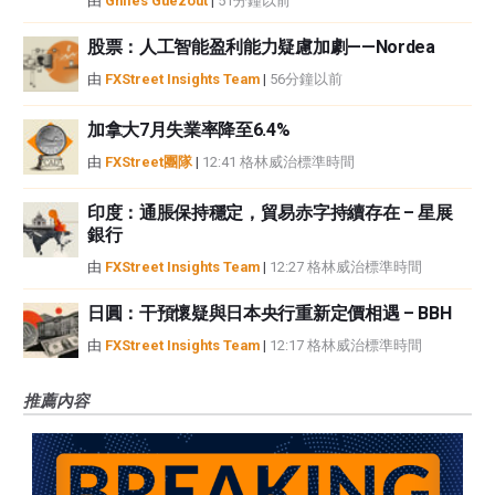
由
Ghiles Guezout
|
51分鐘以前
股票：人工智能盈利能力疑慮加劇——Nordea
由
FXStreet Insights Team
|
56分鐘以前
加拿大7月失業率降至6.4%
由
FXStreet團隊
|
12:41 格林威治標準時間
印度：通脹保持穩定，貿易赤字持續存在 – 星展
銀行
由
FXStreet Insights Team
|
12:27 格林威治標準時間
日圓：干預懷疑與日本央行重新定價相遇 – BBH
由
FXStreet Insights Team
|
12:17 格林威治標準時間
推薦內容