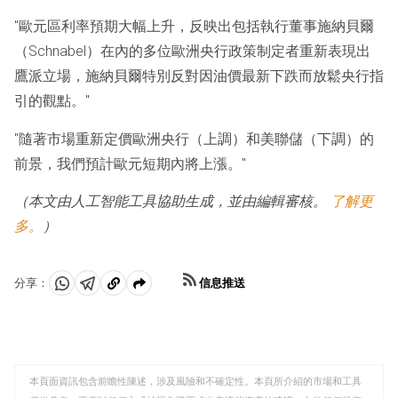
"歐元區利率預期大幅上升，反映出包括執行董事施納貝爾
（Schnabel）在內的多位歐洲央行政策制定者重新表現出
鷹派立場，施納貝爾特別反對因油價最新下跌而放鬆央行指
引的觀點。"
"隨著市場重新定價歐洲央行（上調）和美聯儲（下調）的
前景，我們預計歐元短期內將上漲。"
（本文由人工智能工具協助生成，並由編輯審核。
了解更
多。
）
信息推送
分享：
分
分
複
享
享
製
至
至
到
WhatsApp
Telegram
剪
本頁面資訊包含前瞻性陳述，涉及風險和不確定性。本頁所介紹的市場和工具
貼