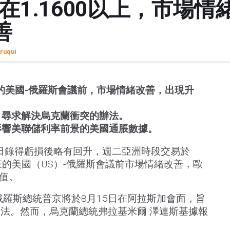
在1.1600以上，市場
善
ruqui
的美國-俄羅斯會議前，市場情緒改善，出現升
，尋求解決烏克蘭衝突的辦法。
影響美聯儲利率前景的美國通脹數據。
日錄得虧損後略有回升，週二亞洲時段交易於
到來的美國（US）-俄羅斯會議前市場情緒改善，歐
升值。
俄羅斯總統普京將於8月15日在阿拉斯加會面，旨
法。然而，烏克蘭總統弗拉基米爾·澤連斯基據報