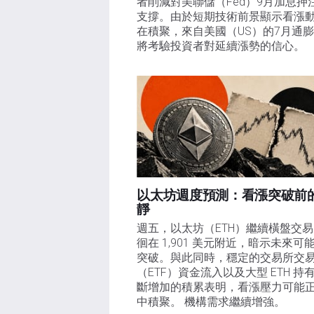
者削減對美聯儲（Fed）9月加息押
支撐。由於短期技術前景顯示看漲
在積聚，來自美國（US）的7月通
將考驗投資者對延續漲勢的信心。 
以太坊週度預測：看漲突破前
靜
週五，以太坊（ETH）繼續橫盤交
徊在 1,901 美元附近，暗示未來可
突破。與此同時，穩定的交易所交
（ETF）資金流入以及大型 ETH 持
斷增加的積累表明，看漲壓力可能
中積聚。 機構需求繼續增強。