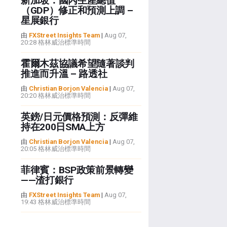
新加坡：國內生產總值
（GDP）修正和預測上調 –
星展銀行
由
FXStreet Insights Team
|
Aug 07,
20:28 格林威治標準時間
霍爾木茲協議希望隨著談判
推進而升溫 – 路透社
由
Christian Borjon Valencia
|
Aug 07,
20:20 格林威治標準時間
英鎊/日元價格預測：反彈維
持在200日SMA上方
由
Christian Borjon Valencia
|
Aug 07,
20:05 格林威治標準時間
菲律賓：BSP政策前景轉變
——渣打銀行
由
FXStreet Insights Team
|
Aug 07,
19:43 格林威治標準時間