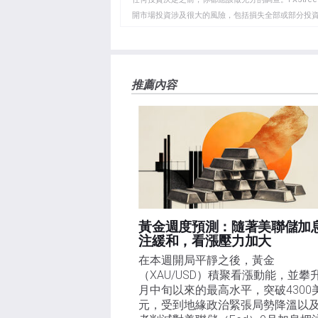
開市場投資涉及很大的風險，包括損失全部或部分投
板
負責。本文僅代表作者個人觀點，並不代表FXStre
如果文章正文中沒有明確提到，在撰寫本文時，作者
FXStreet，作者沒有收到撰寫這篇文章的報酬。
FXStreet和作者不提供個性化的建議。作者對該資
推薦內容
失，傷害或損害由此資訊及其顯示或使用引起的。錯誤和
黃金週度預測：隨著美聯儲加
注緩和，看漲壓力加大
在本週開局平靜之後，黃金
（XAU/USD）積聚看漲動能，並攀
月中旬以來的最高水平，突破4300
元，受到地緣政治緊張局勢降溫以