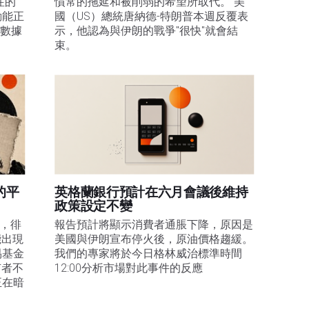
注的
慣常的拖延和被削弱的希望所取代。 美
動能正
國（US）總統唐納德-特朗普本週反覆表
膨數據
示，他認為與伊朗的戰爭"很快"就會結
束。
的平
英格蘭銀行預計在六月會議後維持
政策設定不變
易，徘
報告預計將顯示消費者通脹下降，原因是
能出現
美國與伊朗宣布停火後，原油價格趨緩。
易基金
我們的專家將於今日格林威治標準時間
有者不
12:00分析市場對此事件的反應
正在暗