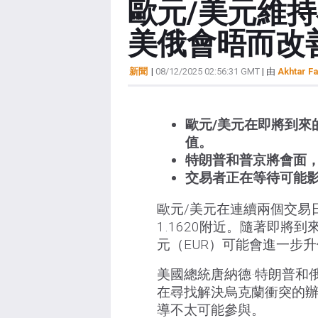
歐元/美元維持
美俄會晤而改
新聞
|
08/12/2025 02:56:31 GMT
| 由
Akhtar Fa
歐元/美元在即將到來
值。
特朗普和普京將會面
交易者正在等待可能
歐元/美元在連續兩個交易
1.1620附近。隨著即將
元（EUR）可能會進一步
美國總統唐納德·特朗普和
在尋找解決烏克蘭衝突的辦
導不太可能參與。