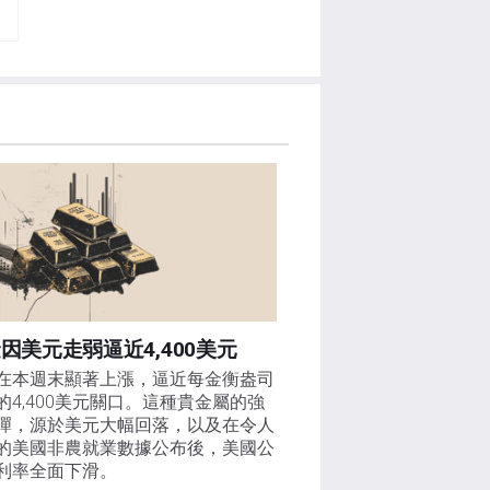
因美元走弱逼近4,400美元
在本週末顯著上漲，逼近每金衡盎司
的4,400美元關口。這種貴金屬的強
彈，源於美元大幅回落，以及在令人
的美國非農就業數據公布後，美國公
利率全面下滑。