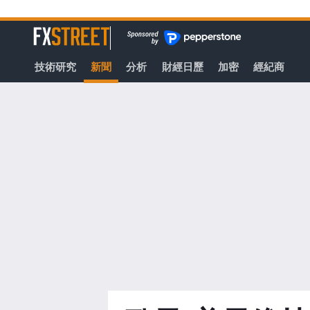
轉
至
FXStreet
主
要
技術研究
新聞
分析
財經日歷
加密
經紀商
內
容