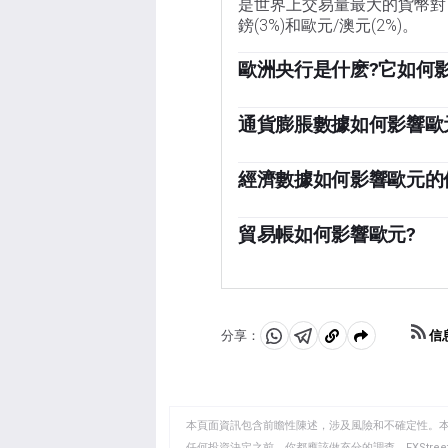
是世界上交易量最大的貨幣對，
鎊(3%)和歐元/澳元(2%)。
歐洲央行是什麽?它如何
位於德國法蘭克福的歐洲中央
幣政策。歐洲央行的主要任務
通貨膨脹數據如何影響歐
長。它的主要工具是提高或降
「歐元區通脹數據以消費者價格
常對歐元有利，反之亦然。歐
果通貨膨脹率高於預期，特別
經濟數據如何影響歐元的
定。決定是由歐元區國家銀行
以控製通脹。與其他國家相比
常任理事國做出的。」
發布的數據可以衡量經濟的健
作為全球投資者投資的地方更
業pmi、就業和消費者信心
貿易帳如何影響歐元?
元。這不僅會吸引更多的外國
「歐元的另一個重要數據是貿
元。否則，如果經濟數據疲軟
入與進口支出之間的差額。如
大利和西班牙)的經濟數據尤
粹從尋求購買這些商品的外國
正會使貨幣走強，反之亦然。
信
分享：
分
分
複
享
享
製
至
至
到
WhatsApp
Telegram
剪
本頁面資訊包含前瞻性陳述，涉及風險和不確定性。
貼
任何投資決定之前，你都應該做充分的調查。FXStr