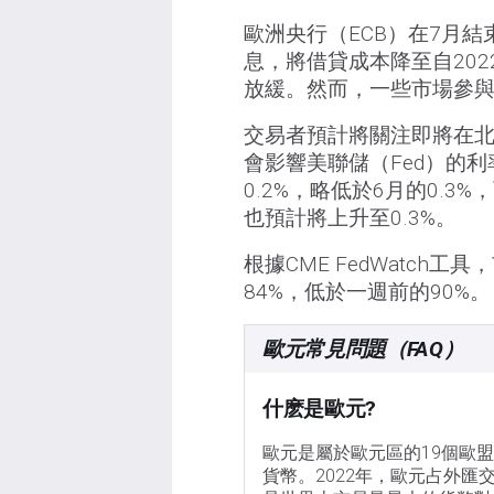
歐洲央行（ECB）在7月
息，將借貸成本降至自20
放緩。然而，一些市場參與
交易者預計將關注即將在
會影響美聯儲（Fed）的利
0.2%，略低於6月的0.3
也預計將上升至0.3%。
根據CME FedWatc
84%，低於一週前的90%。
歐元常見問題（FAQ）
什麽是歐元?
歐元是屬於歐元區的19個歐
貨幣。2022年，歐元占外匯