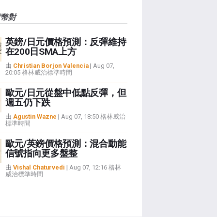
貨幣對
英鎊/日元價格預測：反彈維持
在200日SMA上方
由
Christian Borjon Valencia
|
Aug 07,
20:05 格林威治標準時間
歐元/日元從盤中低點反彈，但
週五仍下跌
由
Agustin Wazne
|
Aug 07, 18:50 格林威治
標準時間
歐元/英鎊價格預測：混合動能
信號指向更多盤整
由
Vishal Chaturvedi
|
Aug 07, 12:16 格林
威治標準時間