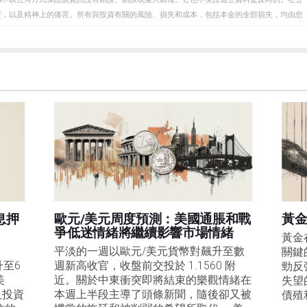
資，以及精神上的痛苦。所有與投資有關的風險、損失和成本，包括本金的全部損失，均由您
et或其廣告商的官方政策或立場。作者不對本頁連結的資訊負責。
在本文中提到的任何股票中都沒有頭寸，也沒有與文中提到的任何公司有業務關係。除了
訊的準確性、完整性或適用性不作任何陳述。FXStreet和作者將不承擔任何錯誤，遺漏或任何損
遺漏除外。本文作者和FXStreet並非註冊投資顧問，本文內容無意提供任何投資建議。
息押
歐元/美元周度預測：美國通脹和戰
黃金
爭低迷情緒將繼續影響市場情緒
黃金
平淡的一週以歐元/美元貨幣對飆升至數
關鍵
升至6
週新高收官，收盤前交投於 1.1560 附
勁反
美
近。關於中東衝突即將結束的樂觀情緒在
失望
及投資
本週上半段主導了頭條新聞，隨後卻又被
債殖