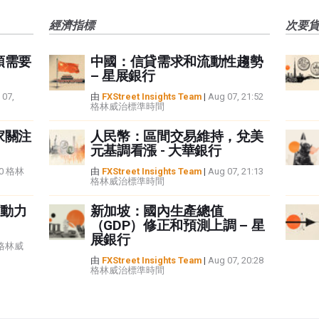
經濟指標
次要
頭需要
中國：信貸需求和流動性趨勢
– 星展銀行
 07,
由
FXStreet Insights Team
|
Aug 07, 21:52
格林威治標準時間
家關注
人民幣：區間交易維持，兌美
元基調看漲 - 大華銀行
:40 格林
由
FXStreet Insights Team
|
Aug 07, 21:13
格林威治標準時間
動力
新加坡：國內生產總值
（GDP）修正和預測上調 – 星
展銀行
5 格林威
由
FXStreet Insights Team
|
Aug 07, 20:28
格林威治標準時間