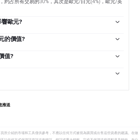
約占所有交易的30%，其次是歐元/日元(4%)，歐元/英
影響歐元?
銀行是歐元區的儲備銀行。歐洲央行設定利率並管理貨
是維持物價穩定，這意味著要麽控製通脹，要麽刺激增
元的價值?
低利率。相對較高的利率——或者更高利率的預期——通
協調指數(HICP)衡量，是歐元的重要計量經濟指標。如
洲央行管理委員會每年召開八次會議，製定貨幣政策決
是高於歐洲央行2%的目標，歐洲央行就不得不提高利率
價值?
行長和包括歐洲央行行長克裏斯蒂娜·拉加德在內的六個
，相對較高的利率通常會對歐元有利，因為它使該地區
康狀況，並可能對歐元產生影響。GDP、製造業和服務
具吸引力。」
調查等指標都可能影響歐元的走向。強勁的經濟有利於歐
投資，還可能鼓勵歐洲央行提高利率，這將直接增強歐
易平衡。該指標衡量的是一個國家在一定時期內出口收
，歐元可能會下跌。歐元區四大經濟體(德國、法國、意
果一個國家生產受歡迎的出口產品，那麽它的貨幣將純
為重要，因為它們占歐元區經濟的75%。」
買家創造的額外需求中獲得價值。因此，凈貿易余額為
」
息推送
本頁所介紹的市場和工具僅供參考，不應以任何方式被視為購買或出售這些資產的建議。在做
eet不以任何方式保證該資訊沒有錯誤、錯誤或重大錯報。它也不保證這些資料是及時的。在公