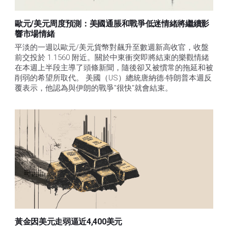
歐元/美元周度預測：美國通脹和戰爭低迷情緒將繼續影
響市場情緒
平淡的一週以歐元/美元貨幣對飆升至數週新高收官，收盤
前交投於 1.1560 附近。關於中東衝突即將結束的樂觀情緒
在本週上半段主導了頭條新聞，隨後卻又被慣常的拖延和被
削弱的希望所取代。 美國（US）總統唐納德-特朗普本週反
覆表示，他認為與伊朗的戰爭"很快"就會結束。
黃金因美元走弱逼近4,400美元