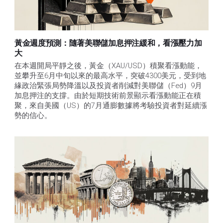
黃金週度預測：隨著美聯儲加息押注緩和，看漲壓力加
大
在本週開局平靜之後，黃金（XAU/USD）積聚看漲動能，
並攀升至6月中旬以來的最高水平，突破4300美元，受到地
緣政治緊張局勢降溫以及投資者削減對美聯儲（Fed）9月
加息押注的支撐。由於短期技術前景顯示看漲動能正在積
聚，來自美國（US）的7月通膨數據將考驗投資者對延續漲
勢的信心。 