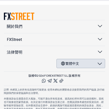
關於我們
FXStreet
法律聲明
繁體中文
版權©2026 FOREXSTREET S.L.版權所有
註釋: 本網頁上的所有信息隨時可能更改. 使用本網站的瀏覽者必須接受我們的用戶協議. 請仔細
閱讀我們的保密協議和合法聲明。
外匯保證金交易隱含巨大風險，可能不適合所有投資者。過高的杠桿作用可以使您獲利，當然
也可能會使您蒙受虧損。在決定進行外匯保證金交易之前，您應該謹慎考慮您的投資目的，經
驗等級和冒險欲望。在外匯保證金交易中，虧損的風險可能超過您最初的保證金資金，因此，
如果您不能承擔資金的損失，最好不要投資外匯。您應該明白與外匯交易相關聯的所有風險，