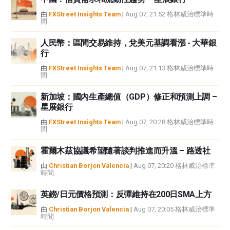
中都沒有頭寸，也沒有與文中提到的任何公司有業務關係。除了FXStreet，作
由
FXStreet Insights Team
|
Aug 07, 21:52 格林威治標準時
間
者沒有收到撰寫這篇文章的報酬。
FXStreet和作者不提供個性化的建議。作者對該資訊的準確性、完整性或適用
人民幣：區間交易維持，兌美元基調看漲 - 大華銀
性不作任何陳述。FXStreet和作者將不承擔任何錯誤，遺漏或任何損失，傷害
行
或損害由此資訊及其顯示或使用引起的。錯誤和遺漏除外。本文作者和
FXStreet並非註冊投資顧問，本文內容無意提供任何投資建議。
由
FXStreet Insights Team
|
Aug 07, 21:13 格林威治標準時
間
新加坡：國內生產總值（GDP）修正和預測上調 –
星展銀行
由
FXStreet Insights Team
|
Aug 07, 20:28 格林威治標準時
間
霍爾木茲協議希望隨著談判推進而升溫 – 路透社
由
Christian Borjon Valencia
|
Aug 07, 20:20 格林威治標準
時間
英鎊/日元價格預測：反彈維持在200日SMA上方
由
Christian Borjon Valencia
|
Aug 07, 20:05 格林威治標準
時間