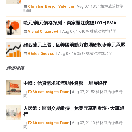
由
Christian Borjon Valencia
|
Aug 07, 18:34 格林威治標準
時間
歐元/美元價格預測：買家關注突破100日SMA
由
Vishal Chaturvedi
|
Aug 07, 17:40 格林威治標準時間
紐西蘭元上漲，因美國勞動力市場疲軟令美元承壓
由
Ghiles Guezout
|
Aug 07, 16:05 格林威治標準時間
經濟指標
中國：信貸需求和流動性趨勢 – 星展銀行
由
FXStreet Insights Team
|
Aug 07, 21:52 格林威治標準時
間
人民幣：區間交易維持，兌美元基調看漲 - 大華銀
行
由
FXStreet Insights Team
|
Aug 07, 21:13 格林威治標準時
間