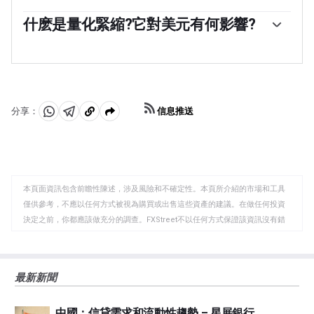
行長中的4名，這些地區儲備銀行行長的任期為一年，輪
「在極端情況下，美聯儲可能會采取量化寬松政策(QE)。
流擔任。」
量化寬松是美聯儲在陷入困境的金融體系中大幅增加信貸
什麽是量化緊縮?它對美元有何影響?
流動的過程。這是一種非標準的政策措施，在危機或通脹
量化緊縮(QT)是量化寬松的反向過程，即美聯儲停止從金
極低時使用。這是美聯儲在2008年金融危機期間的首選武
融機構購買債券，不再將其持有的到期債券的本金再投資
器。它涉及到美聯儲印刷更多的美元，並用這些美元從金
於購買新債券。這通常對美元的價值是有利的。
融機構購買高評級債券。量化寬松通常會削弱美元。」
信息推送
分享：
分
分
複
享
享
製
至
至
到
WhatsApp
Telegram
剪
本頁面資訊包含前瞻性陳述，涉及風險和不確定性。本頁所介紹的市場和工具
貼
僅供參考，不應以任何方式被視為購買或出售這些資產的建議。在做任何投資
板
決定之前，你都應該做充分的調查。FXStreet不以任何方式保證該資訊沒有錯
誤、錯誤或重大錯報。它也不保證這些資料是及時的。在公開市場投資涉及很
大的風險，包括損失全部或部分投資，以及精神上的痛苦。所有與投資有關的
風險、損失和成本，包括本金的全部損失，均由您負責。本文僅代表作者個人
最新新聞
觀點，並不代表FXStreet或其廣告商的官方政策或立場。作者不對本頁連結的
資訊負責。
中國：信貸需求和流動性趨勢 – 星展銀行
如果文章正文中沒有明確提到，在撰寫本文時，作者在本文中提到的任何股票