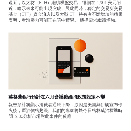
週五，以太坊（ETH）繼續橫盤交易，徘徊在 1,901 美元附
近，暗示未來可能出現突破。與此同時，穩定的交易所交易
基金（ETF）資金流入以及大型 ETH 持有者不斷增加的積累
表明，看漲壓力可能正在暗中積聚。 機構需求繼續增強。
英格蘭銀行預計在六月會議後維持政策設定不變
報告預計將顯示消費者通脹下降，原因是美國與伊朗宣布停
火後，原油價格趨緩。我們的專家將於今日格林威治標準時
間12:00分析市場對此事件的反應