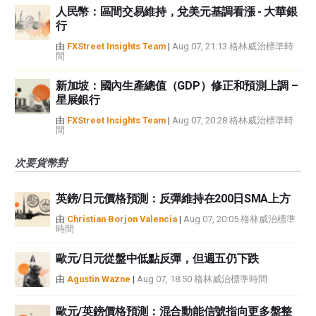
人民幣：區間交易維持，兌美元基調看漲 - 大華銀
行
由
FXStreet Insights Team
|
Aug 07, 21:13 格林威治標準時
間
新加坡：國內生產總值（GDP）修正和預測上調 –
星展銀行
由
FXStreet Insights Team
|
Aug 07, 20:28 格林威治標準時
間
次要貨幣對
英鎊/日元價格預測：反彈維持在200日SMA上方
由
Christian Borjon Valencia
|
Aug 07, 20:05 格林威治標準
時間
歐元/日元從盤中低點反彈，但週五仍下跌
由
Agustin Wazne
|
Aug 07, 18:50 格林威治標準時間
歐元/英鎊價格預測：混合動能信號指向更多盤整