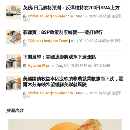
英鎊/日元價格預測：反彈維持在200日SMA上方
由
Christian Borjon Valencia
|
Aug 07, 20:05 格林威治標準
時間
菲律賓：BSP政策前景轉變——渣打銀行
由
FXStreet Insights Team
|
Aug 07, 19:43 格林威治標準時
間
下週展望：美國通膨將成為下週焦點
由
Agustin Wazne
|
Aug 07, 19:35 格林威治標準時間
美國國債收益率因疲軟的非農就業數據而下跌，霍
爾木茲海峽希望緩解美聯儲風險
由
Christian Borjon Valencia
|
Aug 07, 19:25 格林威治標準
時間
推薦內容