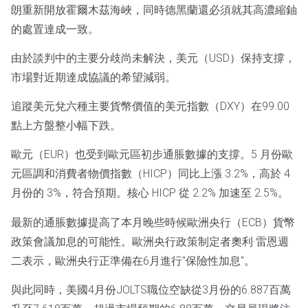
朗重新開放霍爾木茲海峽，同時德黑蘭還必須就其高濃縮鈾
的處置達成一致。
由於談判中的主要分歧尚未解決，美元（USD）保持支撐，
市場對近期達成協議的希望減弱。
追蹤美元兌六種主要貨幣價值的美元指數（DXY）在99.00
點上方盤整小幅下跌。
歐元（EUR）也受到歐元區初步通脹數據的支撐。5 月份歐
元區調和消費者物價指數（HICP）同比上漲 3.2%，高於 4
月份的 3%，符合預期。核心 HICP 從 2.2% 加速至 2.5%。
最新的通脹數據提高了本月晚些時候歐洲央行（ECB）貨幣
政策會議加息的可能性。歐洲央行政策制定者奧利·雷恩週
二表示，歐洲央行正準備在6月進行"保險性加息"。
與此同時，美國4月份JOLTS職位空缺從3月份的6.887百萬