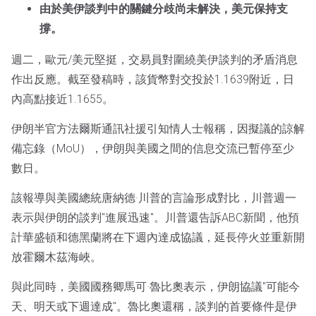
由於美伊談判中的關鍵分歧尚未解決，美元保持支
撐。
週二，歐元/美元堅挺，交易員對圍繞美伊談判的矛盾消息
作出反應。截至發稿時，該貨幣對交投於1.1639附近，日
內高點接近1.1655。
伊朗半官方法爾斯通訊社援引知情人士報稱，因擬議的諒解
備忘錄（MoU），伊朗與美國之間的信息交流已暫停至少
數日。
該報導與美國總統唐納德·川普的言論形成對比，川普週一
表示與伊朗的談判"進展迅速"。川普還告訴ABC新聞，他預
計華盛頓和德黑蘭將在下週內達成協議，延長停火並重新開
放霍爾木茲海峽。
與此同時，美國國務卿馬可·魯比奧表示，伊朗協議"可能今
天、明天或下週達成"。魯比奧還稱，談判的首要條件是伊