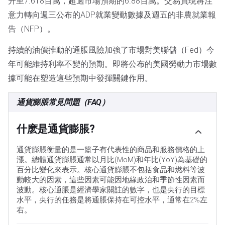
升至7.618百萬，超過市場預期的6.88百萬。交易員現將注
意力轉向週三公布的ADP就業變動數據及週五的非農就業報
告（NFP）。
持續的油價推動的通脹風險加強了市場對美聯儲（Fed）今
年可能維持利率不變的預期。即將公布的美國勞動力市場數
據可能在塑造這些預期中發揮關鍵作用。
通貨膨脹常見問題（FAQ）
什麽是通貨膨脹?
通貨膨脹衡量的是一籃子有代表性的商品和服務價格的上
漲。總體通貨膨脹通常以月比(MoM)和年比(YoY)為基礎的
百分比變化來表示。核心通貨膨脹不包括食品和燃料等波
動較大的因素，這些因素可能因地緣政治和季節性因素而
波動。核心通脹是經濟學家關註的數字，也是央行的目標
水平，央行的任務是將通脹保持在可控水平，通常在2%左
右。