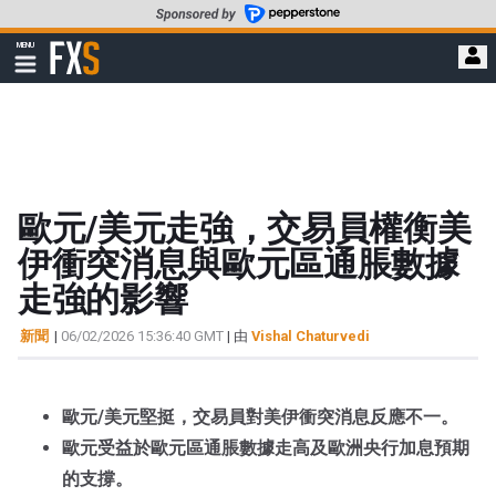
轉
至
FXStreet
MENU
主
顯
示
要
導
內
航
容
歐元/美元走強，交易員權衡美
伊衝突消息與歐元區通脹數據
走強的影響
新聞
|
06/02/2026 15:36:40 GMT
| 由
Vishal Chaturvedi
歐元/美元堅挺，交易員對美伊衝突消息反應不一。
歐元受益於歐元區通脹數據走高及歐洲央行加息預期
的支撐。