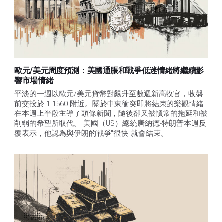
歐元/美元周度預測：美國通脹和戰爭低迷情緒將繼續影
響市場情緒
平淡的一週以歐元/美元貨幣對飆升至數週新高收官，收盤
前交投於 1.1560 附近。關於中東衝突即將結束的樂觀情緒
在本週上半段主導了頭條新聞，隨後卻又被慣常的拖延和被
削弱的希望所取代。 美國（US）總統唐納德-特朗普本週反
覆表示，他認為與伊朗的戰爭"很快"就會結束。