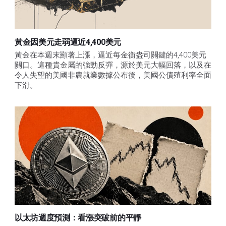
黃金因美元走弱逼近4,400美元
黃金在本週末顯著上漲，逼近每金衡盎司關鍵的4,400美元
關口。這種貴金屬的強勁反彈，源於美元大幅回落，以及在
令人失望的美國非農就業數據公布後，美國公債殖利率全面
下滑。
以太坊週度預測：看漲突破前的平靜