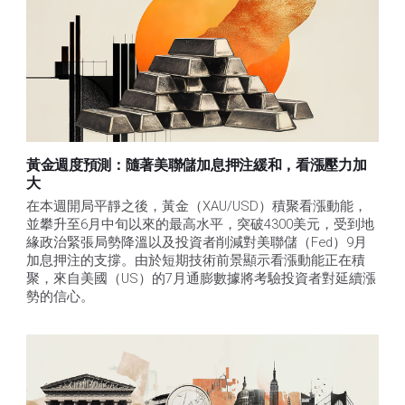
黃金週度預測：隨著美聯儲加息押注緩和，看漲壓力加
大
在本週開局平靜之後，黃金（XAU/USD）積聚看漲動能，
並攀升至6月中旬以來的最高水平，突破4300美元，受到地
緣政治緊張局勢降溫以及投資者削減對美聯儲（Fed）9月
加息押注的支撐。由於短期技術前景顯示看漲動能正在積
聚，來自美國（US）的7月通膨數據將考驗投資者對延續漲
勢的信心。 