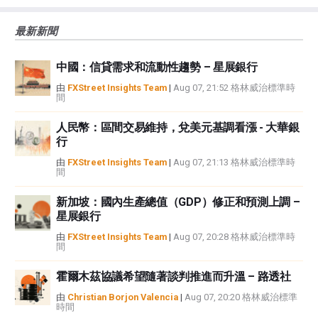
大的風險，包括損失全部或部分投資，以及精神上的痛苦。所有與投資有關的
風險、損失和成本，包括本金的全部損失，均由您負責。本文僅代表作者個人
最新新聞
觀點，並不代表FXStreet或其廣告商的官方政策或立場。作者不對本頁連結的
資訊負責。
中國：信貸需求和流動性趨勢 – 星展銀行
如果文章正文中沒有明確提到，在撰寫本文時，作者在本文中提到的任何股票
中都沒有頭寸，也沒有與文中提到的任何公司有業務關係。除了FXStreet，作
由
FXStreet Insights Team
|
Aug 07, 21:52 格林威治標準時
間
者沒有收到撰寫這篇文章的報酬。
FXStreet和作者不提供個性化的建議。作者對該資訊的準確性、完整性或適用
人民幣：區間交易維持，兌美元基調看漲 - 大華銀
性不作任何陳述。FXStreet和作者將不承擔任何錯誤，遺漏或任何損失，傷害
行
或損害由此資訊及其顯示或使用引起的。錯誤和遺漏除外。本文作者和
FXStreet並非註冊投資顧問，本文內容無意提供任何投資建議。
由
FXStreet Insights Team
|
Aug 07, 21:13 格林威治標準時
間
新加坡：國內生產總值（GDP）修正和預測上調 –
星展銀行
由
FXStreet Insights Team
|
Aug 07, 20:28 格林威治標準時
間
霍爾木茲協議希望隨著談判推進而升溫 – 路透社
由
Christian Borjon Valencia
|
Aug 07, 20:20 格林威治標準
時間