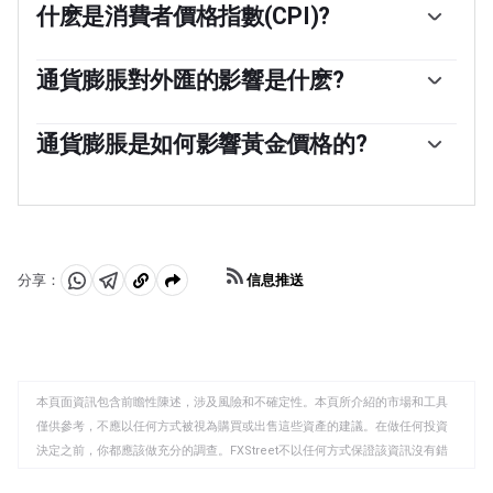
什麽是消費者價格指數(CPI)?
消費者價格指數(CPI)衡量一籃子商品和服務在一段時間內
的價格變化。它通常以月環比(MoM)和年同比(YoY)的百分
通貨膨脹對外匯的影響是什麽?
比變化來表示。核心CPI是各國央行的目標，因為它不包括
一個國家的高通貨膨脹會推高其貨幣的價值，盡管這似乎
波動較大的食品和燃料投入。當核心CPI高於2%時，通常
有悖常理，反之亦然。這是因為央行通常會提高利率以對
通貨膨脹是如何影響黃金價格的?
會導致更高的利率，反之亦然，當它低於2%時。由於較高
抗更高的通脹，這會吸引更多的全球資本流入，這些投資
的利率對貨幣有利，較高的通貨膨脹通常會導致貨幣走
「以前，黃金是投資者在高通脹時期轉向的資產，因為它
者正在尋找一個有利可圖的投資場所。
強。當通脹下降時，情況正好相反。
能保值，雖然投資者在市場極端動蕩時期仍然會購買黃
金，因為它具有避險屬性，但大多數時候並非如此。這是
因為當通脹高企時，央行會提高利率來對抗通脹。較高的
利率對黃金來說是負面的，因為相對於有息資產或將錢存
信息推送
分享：
入現金存款賬戶，它們增加了持有黃金的機會成本。另一
分
分
複
方面，較低的通脹往往對黃金有利，因為它會降低利率，
享
享
製
使這種明亮的金屬成為更可行的投資選擇。」
至
至
到
WhatsApp
Telegram
剪
本頁面資訊包含前瞻性陳述，涉及風險和不確定性。本頁所介紹的市場和工具
貼
僅供參考，不應以任何方式被視為購買或出售這些資產的建議。在做任何投資
板
決定之前，你都應該做充分的調查。FXStreet不以任何方式保證該資訊沒有錯
誤、錯誤或重大錯報。它也不保證這些資料是及時的。在公開市場投資涉及很