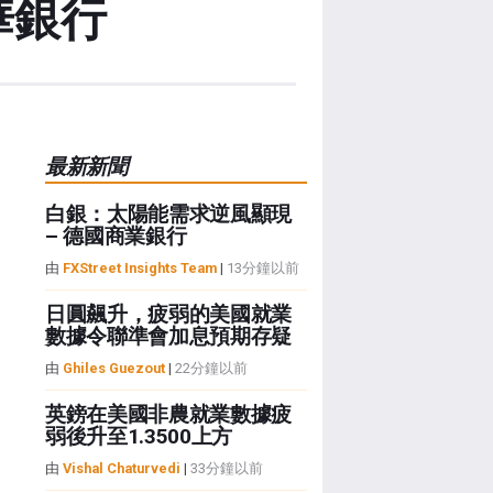
華銀行
最新新聞
白銀：太陽能需求逆風顯現
– 德國商業銀行
由
FXStreet Insights Team
|
13分鐘以前
日圓飆升，疲弱的美國就業
數據令聯準會加息預期存疑
由
Ghiles Guezout
|
22分鐘以前
英鎊在美國非農就業數據疲
弱後升至1.3500上方
由
Vishal Chaturvedi
|
33分鐘以前