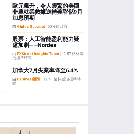
歐元飆升，令人震驚的美國
非農就業數據逆轉美聯儲9月
加息預期
由
Ghiles Guezout
|
60分鐘以前
股票：人工智能盈利能力疑
慮加劇——Nordea
由
FXStreet Insights Team
|
12:57 格林威
治標準時間
加拿大7月失業率降至6.4%
由
FXStreet團隊
|
12:41 格林威治標準時
間