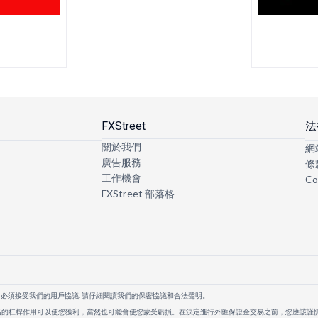
戶
FXStreet
法
關於我們
網
廣告服務
條
工作機會
Co
FXStreet 部落格
者必須接受我們的用戶協議. 請仔細閱讀我們的保密協議和合法聲明。
高的杠桿作用可以使您獲利，當然也可能會使您蒙受虧損。在決定進行外匯保證金交易之前，您應該謹