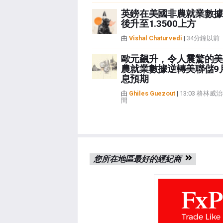
英鎊在美國非農就業數據
後升至1.3500上方
由
Vishal Chaturvedi
|
34分鐘以前
歐元飆升，令人震驚的美
農就業數據逆轉美聯儲9
息預期
由
Ghiles Guezout
|
13:03 格林威
間
您所在地區最好的經紀商