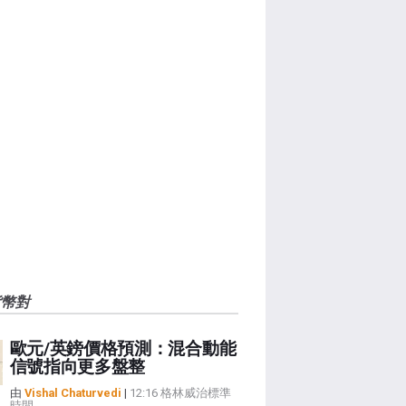
貨幣對
歐元/英鎊價格預測：混合動能
信號指向更多盤整
由
Vishal Chaturvedi
|
12:16 格林威治標準
時間