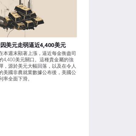
因美元走弱逼近4,400美元
在本週末顯著上漲，逼近每金衡盎司
的4,400美元關口。這種貴金屬的強
彈，源於美元大幅回落，以及在令人
的美國非農就業數據公布後，美國公
利率全面下滑。