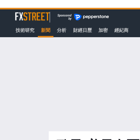
轉
至
FXStreet
主
要
技術研究
新聞
分析
財經日歷
加密
經紀商
內
容