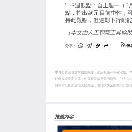
"1-3週觀點：自上週一（5
點，指出歐元‘目前中性，可能
持此觀點，但短期下行動能增
（本文由人工智慧工具協
信
分享：
分
分
複
享
享
製
至
至
到
WhatsApp
Telegram
剪
本頁面資訊包含前瞻性陳述，涉及風險和不確定性。
貼
任何投資決定之前，你都應該做充分的調查。FXStr
開市場投資涉及很大的風險，包括損失全部或部分投
板
負責。本文僅代表作者個人觀點，並不代表FXStre
如果文章正文中沒有明確提到，在撰寫本文時，作者
FXStreet，作者沒有收到撰寫這篇文章的報酬。
FXStreet和作者不提供個性化的建議。作者對該資
推薦內容
失，傷害或損害由此資訊及其顯示或使用引起的。錯誤和