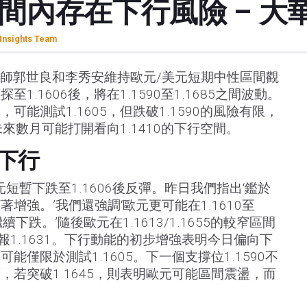
間內存在下行風險 – 大
Insights Team
略師郭世良和李秀安維持歐元/美元短期中性區間觀
.1606後，將在1.1590至1.1685之間波動。
可能測試1.1605，但跌破1.1590的風險有限，
未來數月可能打開看向1.1410的下行空間。
下行
元短暫下跌至1.1606後反彈。昨日我們指出‘鑑於
增強。’我們還強調‘歐元更可能在1.1610至
續下跌。’隨後歐元在1.1613/1.1655的較窄區間
，報1.1631。下行動能的初步增強表明今日偏向下
能僅限於測試1.1605。下一個支撐位1.1590不
，若突破1.1645，則表明歐元可能區間震盪，而