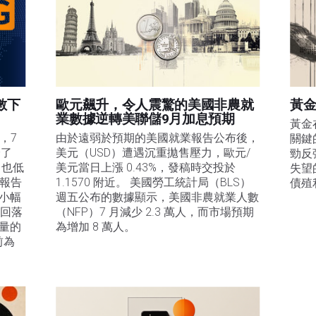
數下
歐元飆升，令人震驚的美國非農就
黃金
業數據逆轉美聯儲9月加息預期
黃金
，7
由於遠弱於預期的美國就業報告公布後，
關鍵
降了
美元（USD）遭遇沉重拋售壓力，歐元/
勁反
，也低
美元當日上漲 0.43%，發稿時交投於 
失望
 報告
1.1570 附近。 美國勞工統計局（BLS）
債殖
%小幅
週五公布的數據顯示，美國非農就業人數
%回落
（NFP）7 月減少 2.3 萬人，而市場預期
衡量的
為增加 8 萬人。
前為