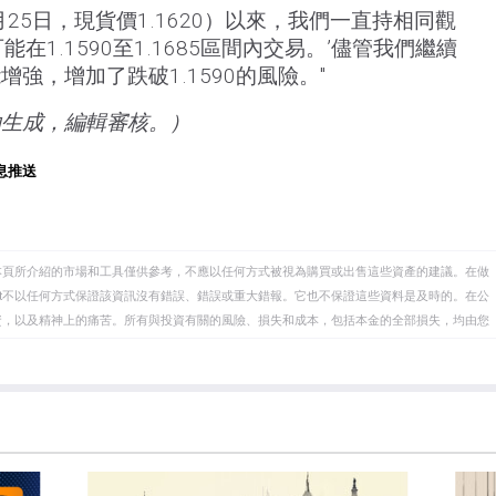
月25日，現貨價1.1620）以來，我們一直持相同觀
在1.1590至1.1685區間內交易。’儘管我們繼續
強，增加了跌破1.1590的風險。"
助生成，編輯審核。）
息推送
本頁所介紹的市場和工具僅供參考，不應以任何方式被視為購買或出售這些資產的建議。在做
eet不以任何方式保證該資訊沒有錯誤、錯誤或重大錯報。它也不保證這些資料是及時的。在公
資，以及精神上的痛苦。所有與投資有關的風險、損失和成本，包括本金的全部損失，均由您
et或其廣告商的官方政策或立場。作者不對本頁連結的資訊負責。
在本文中提到的任何股票中都沒有頭寸，也沒有與文中提到的任何公司有業務關係。除了
訊的準確性、完整性或適用性不作任何陳述。FXStreet和作者將不承擔任何錯誤，遺漏或任何損
遺漏除外。本文作者和FXStreet並非註冊投資顧問，本文內容無意提供任何投資建議。