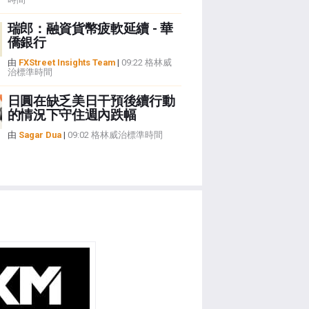
瑞郎：融資貨幣疲軟延續 - 華
僑銀行
由
FXStreet Insights Team
|
09:22 格林威
治標準時間
日圓在缺乏美日干預後續行動
的情況下守住週內跌幅
由
Sagar Dua
|
09:02 格林威治標準時間