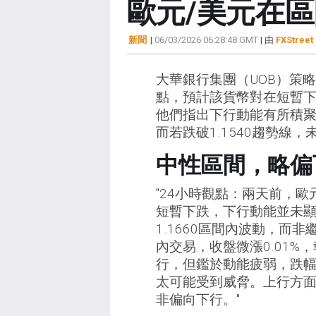
歐元/美元在區
新聞
|
06/03/2026 06:28:48 GMT
| 由
FXStreet 
大華銀行集團（UOB）策
點，預計該貨幣對在短暫下探至1
他們指出下行動能有所積聚，
而若跌破1.1540趨勢線，
中性區間，略偏
"24小時觀點：兩天前，歐
短暫下跌，下行動能並未顯著
1.1660區間內波動，而非繼
內交易，收盤微漲0.01%
行，但鑑於動能疲弱，跌幅可
太可能受到威脅。上行方面
非偏向下行。"