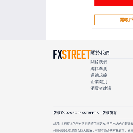
開帳
關於我們
關於我們
編輯準測
道德規範
企業識別
消費者建議
版權©2026 FOREXSTREET S.L.版權所有
註釋: 本網頁上的所有信息隨時可能更改. 使用本網站的瀏覽
外匯保證金交易隱含巨大風險，可能不適合所有投資者。過