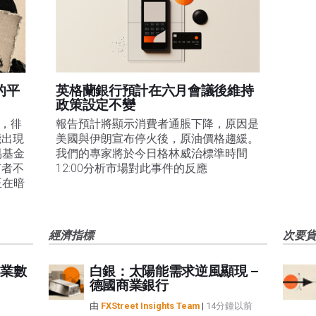
的平
英格蘭銀行預計在六月會議後維持
政策設定不變
易，徘
報告預計將顯示消費者通脹下降，原因是
能出現
美國與伊朗宣布停火後，原油價格趨緩。
易基金
我們的專家將於今日格林威治標準時間
有者不
12:00分析市場對此事件的反應
正在暗
經濟指標
次要
業數
白銀：太陽能需求逆風顯現 –
德國商業銀行
由
FXStreet Insights Team
|
14分鐘以前