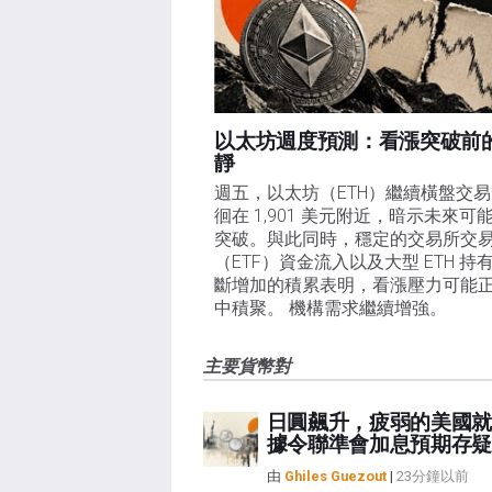
以太坊週度預測：看漲突破前
靜
週五，以太坊（ETH）繼續橫盤交
徊在 1,901 美元附近，暗示未來可
突破。與此同時，穩定的交易所交
（ETF）資金流入以及大型 ETH 持
斷增加的積累表明，看漲壓力可能
中積聚。 機構需求繼續增強。
主要貨幣對
日圓飆升，疲弱的美國就
據令聯準會加息預期存疑
由
Ghiles Guezout
|
23分鐘以前