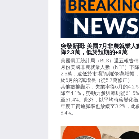
突發新聞: 美國7月非農就業人
降2.3萬，低於預期的+8萬
美國勞工統計局（BLS）週五報告稱
月份美國非農就業人數（NFP）下
2.3萬，遠低於市場預期的8萬增幅
於6月的2萬增長（從5.7萬修正），
其他數據顯示，失業率從6月的4.2
降至4.1%，勞動力參與率則從61.5
至61.4%。此外，以平均時薪變化
年度工資通膨率也放緩至3.2%，此
3.4%。