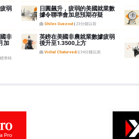
疲弱
日圓飆升，疲弱的美國就業數
據令聯準會加息預期存疑
由
Ghiles Guezout
|
23分鐘以前
國非
英鎊在美國非農就業數據疲弱
月加
後升至1.3500上方
由
Vishal Chaturvedi
|
34分鐘以前
治標準時