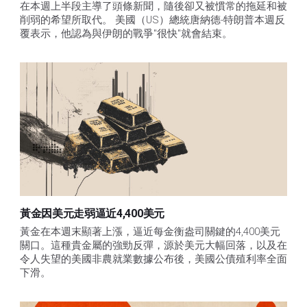
在本週上半段主導了頭條新聞，隨後卻又被慣常的拖延和被
削弱的希望所取代。 美國（US）總統唐納德-特朗普本週反
覆表示，他認為與伊朗的戰爭"很快"就會結束。
黃金因美元走弱逼近4,400美元
黃金在本週末顯著上漲，逼近每金衡盎司關鍵的4,400美元
關口。這種貴金屬的強勁反彈，源於美元大幅回落，以及在
令人失望的美國非農就業數據公布後，美國公債殖利率全面
下滑。