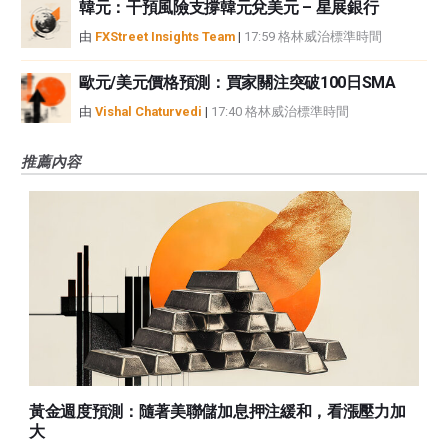
韓元：干預風險支撐韓元兌美元 – 星展銀行
由
FXStreet Insights Team
|
17:59 格林威治標準時間
歐元/美元價格預測：買家關注突破100日SMA
由
Vishal Chaturvedi
|
17:40 格林威治標準時間
推薦內容
黃金週度預測：隨著美聯儲加息押注緩和，看漲壓力加
大