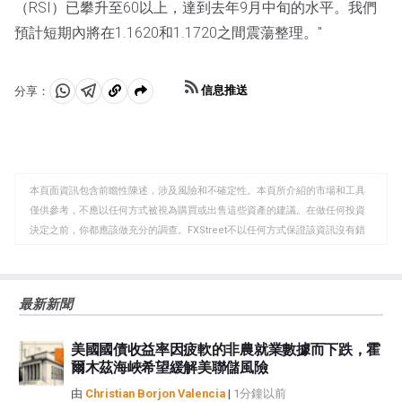
（RSI）已攀升至60以上，達到去年9月中旬的水平。我們
預計短期內將在1.1620和1.1720之間震蕩整理。"
信息推送
分享：
分
分
複
享
享
製
至
至
到
WhatsApp
Telegram
剪
本頁面資訊包含前瞻性陳述，涉及風險和不確定性。本頁所介紹的市場和工具
貼
僅供參考，不應以任何方式被視為購買或出售這些資產的建議。在做任何投資
板
決定之前，你都應該做充分的調查。FXStreet不以任何方式保證該資訊沒有錯
誤、錯誤或重大錯報。它也不保證這些資料是及時的。在公開市場投資涉及很
大的風險，包括損失全部或部分投資，以及精神上的痛苦。所有與投資有關的
風險、損失和成本，包括本金的全部損失，均由您負責。本文僅代表作者個人
最新新聞
觀點，並不代表FXStreet或其廣告商的官方政策或立場。作者不對本頁連結的
資訊負責。
美國國債收益率因疲軟的非農就業數據而下跌，霍
如果文章正文中沒有明確提到，在撰寫本文時，作者在本文中提到的任何股票
爾木茲海峽希望緩解美聯儲風險
中都沒有頭寸，也沒有與文中提到的任何公司有業務關係。除了FXStreet，作
者沒有收到撰寫這篇文章的報酬。
由
Christian Borjon Valencia
|
1分鐘以前