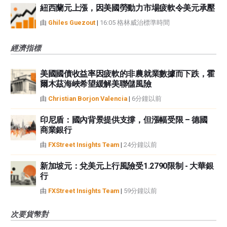
紐西蘭元上漲，因美國勞動力市場疲軟令美元承壓
由
Ghiles Guezout
|
16:05 格林威治標準時間
經濟指標
美國國債收益率因疲軟的非農就業數據而下跌，霍
爾木茲海峽希望緩解美聯儲風險
由
Christian Borjon Valencia
|
6分鐘以前
印尼盾：國內背景提供支撐，但漲幅受限 – 德國
商業銀行
由
FXStreet Insights Team
|
24分鐘以前
新加坡元：兌美元上行風險受1.2790限制 - 大華銀
行
由
FXStreet Insights Team
|
59分鐘以前
次要貨幣對