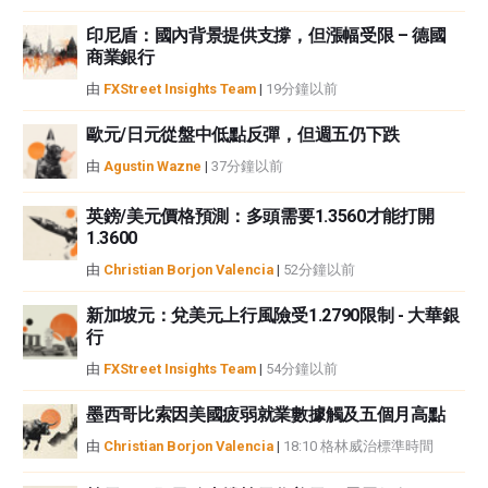
FXStreet和作者不提供個性化的建議。作者對該資訊的準確性、完整性或適用
性不作任何陳述。FXStreet和作者將不承擔任何錯誤，遺漏或任何損失，傷害
印尼盾：國內背景提供支撐，但漲幅受限 – 德國
商業銀行
或損害由此資訊及其顯示或使用引起的。錯誤和遺漏除外。本文作者和
FXStreet並非註冊投資顧問，本文內容無意提供任何投資建議。
由
FXStreet Insights Team
|
19分鐘以前
歐元/日元從盤中低點反彈，但週五仍下跌
由
Agustin Wazne
|
37分鐘以前
英鎊/美元價格預測：多頭需要1.3560才能打開
1.3600
由
Christian Borjon Valencia
|
52分鐘以前
新加坡元：兌美元上行風險受1.2790限制 - 大華銀
行
由
FXStreet Insights Team
|
54分鐘以前
墨西哥比索因美國疲弱就業數據觸及五個月高點
由
Christian Borjon Valencia
|
18:10 格林威治標準時間