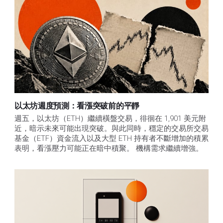
以太坊週度預測：看漲突破前的平靜
週五，以太坊（ETH）繼續橫盤交易，徘徊在 1,901 美元附
近，暗示未來可能出現突破。與此同時，穩定的交易所交易
基金（ETF）資金流入以及大型 ETH 持有者不斷增加的積累
表明，看漲壓力可能正在暗中積聚。 機構需求繼續增強。