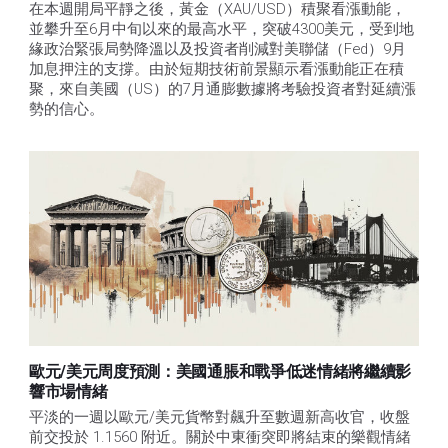
在本週開局平靜之後，黃金（XAU/USD）積聚看漲動能，
並攀升至6月中旬以來的最高水平，突破4300美元，受到地
緣政治緊張局勢降溫以及投資者削減對美聯儲（Fed）9月
加息押注的支撐。由於短期技術前景顯示看漲動能正在積
聚，來自美國（US）的7月通膨數據將考驗投資者對延續漲
勢的信心。 
歐元/美元周度預測：美國通脹和戰爭低迷情緒將繼續影
響市場情緒
平淡的一週以歐元/美元貨幣對飆升至數週新高收官，收盤
前交投於 1.1560 附近。關於中東衝突即將結束的樂觀情緒