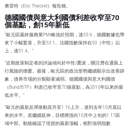
奧雷特（Eric Theoret）報告稱。
德國國債與意大利國債利差收窄至70
個基點，創15年新低
"歐元區最終服務業PMI略強於預期，達53.6，德國數據也帶
來了小幅驚喜，升至53.1。法國指數保持在50（中性）以
上，達51.4。"
"近期政策制定者的評論傾向於中性/鷹派，關注潛在通脹上
行風險的擔憂。最後，歐元區的政治形勢繼續顯示出改善跡
象，債券市場的分裂顯著減弱。德國國債與意大利國債
（Bund/BTP）利差已收窄至70個基點，為2010年以來的最
低水平。"
"歐元的最新反彈推動其升至1.16上方，達到去年10月底以
來的水平。若繼續延伸，目標將指向10月中上旬的1.17區
域中部。動能確認了現貨的最新漲幅，相對強弱指數