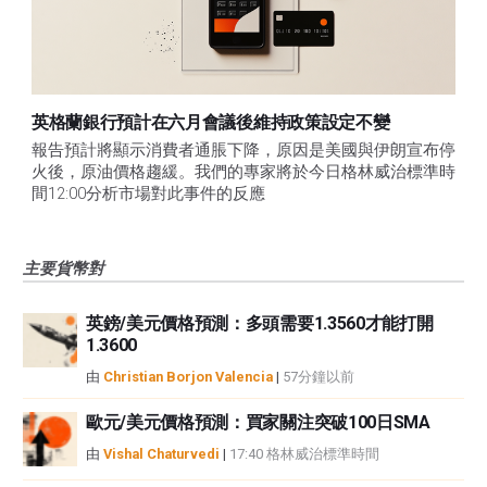
英格蘭銀行預計在六月會議後維持政策設定不變
報告預計將顯示消費者通脹下降，原因是美國與伊朗宣布停
火後，原油價格趨緩。我們的專家將於今日格林威治標準時
間12:00分析市場對此事件的反應
主要貨幣對
英鎊/美元價格預測：多頭需要1.3560才能打開
1.3600
由
Christian Borjon Valencia
|
57分鐘以前
歐元/美元價格預測：買家關注突破100日SMA
由
Vishal Chaturvedi
|
17:40 格林威治標準時間