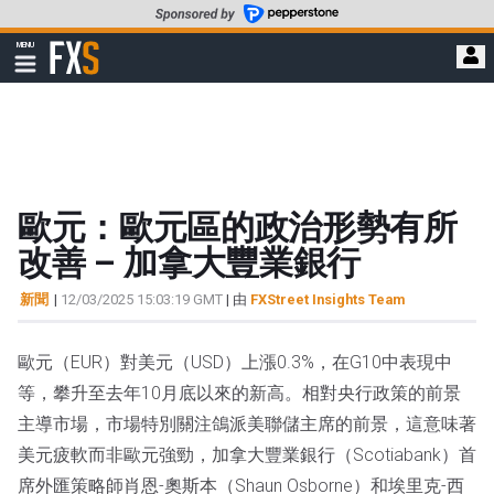
轉
至
FXStreet
MENU
主
顯
示
要
導
內
航
容
歐元：歐元區的政治形勢有所
改善 – 加拿大豐業銀行
新聞
|
12/03/2025 15:03:19 GMT
| 由
FXStreet Insights Team
歐元（EUR）對美元（USD）上漲0.3%，在G10中表現中
等，攀升至去年10月底以來的新高。相對央行政策的前景
主導市場，市場特別關注鴿派美聯儲主席的前景，這意味著
美元疲軟而非歐元強勁，加拿大豐業銀行（Scotiabank）首
席外匯策略師肖恩-奧斯本（Shaun Osborne）和埃里克-西