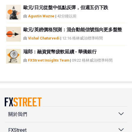
歐元/日元從盤中低點反彈，但週五仍下跌
由
Agustin Wazne
|
42分鐘以前
歐元/英鎊價格預測：混合動能信號指向更多盤整
由
Vishal Chaturvedi
|
12:16 格林威治標準時間
瑞郎：融資貨幣疲軟延續 - 華僑銀行
由
FXStreet Insights Team
|
09:22 格林威治標準時間
關於我們
FXStreet